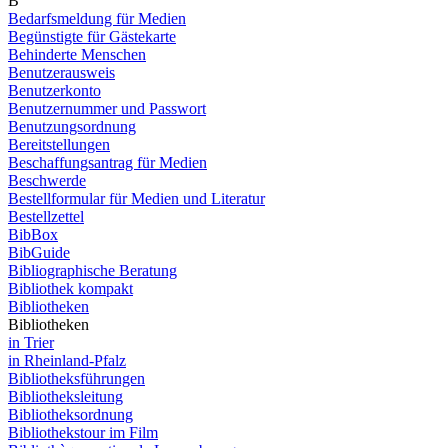
B
Bedarfsmeldung für Medien
Begünstigte für Gästekarte
Behinderte Menschen
Benutzerausweis
Benutzerkonto
Benutzernummer und Passwort
Benutzungsordnung
Bereitstellungen
Beschaffungsantrag für Medien
Beschwerde
Bestellformular für Medien und Literatur
Bestellzettel
BibBox
BibGuide
Bibliographische Beratung
Bibliothek kompakt
Bibliotheken
Bibliotheken
in Trier
in Rheinland-Pfalz
Bibliotheksführungen
Bibliotheksleitung
Bibliotheksordnung
Bibliothekstour im Film