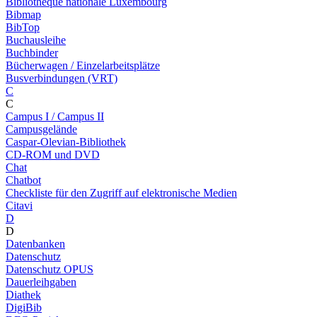
Bibliothèque nationale Luxembourg
Bibmap
BibTop
Buchausleihe
Buchbinder
Bücherwagen / Einzelarbeitsplätze
Busverbindungen (VRT)
C
C
Campus I / Campus II
Campusgelände
Caspar-Olevian-Bibliothek
CD-ROM und DVD
Chat
Chatbot
Checkliste für den Zugriff auf elektronische Medien
Citavi
D
D
Datenbanken
Datenschutz
Datenschutz OPUS
Dauerleihgaben
Diathek
DigiBib