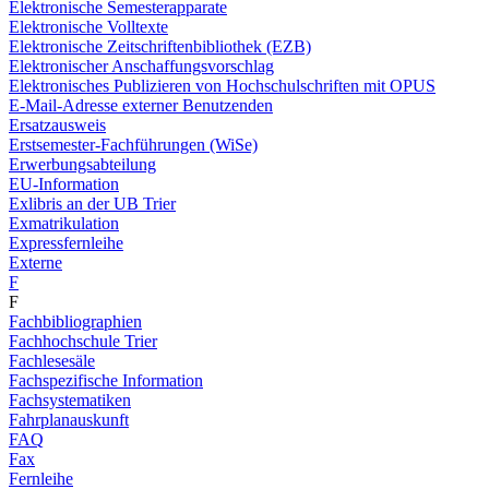
Elektronische Semesterapparate
Elektronische Volltexte
Elektronische Zeitschriftenbibliothek (EZB)
Elektronischer Anschaffungsvorschlag
Elektronisches Publizieren von Hochschulschriften mit OPUS
E-Mail-Adresse externer Benutzenden
Ersatzausweis
Erstsemester-Fachführungen (WiSe)
Erwerbungsabteilung
EU-Information
Exlibris an der UB Trier
Exmatrikulation
Expressfernleihe
Externe
F
F
Fachbibliographien
Fachhochschule Trier
Fachlesesäle
Fachspezifische Information
Fachsystematiken
Fahrplanauskunft
FAQ
Fax
Fernleihe