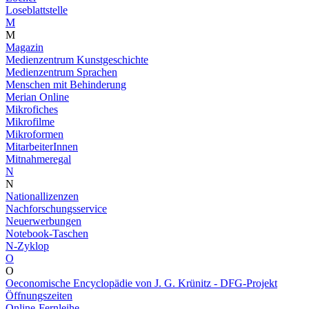
Loseblattstelle
M
M
Magazin
Medienzentrum Kunstgeschichte
Medienzentrum Sprachen
Menschen mit Behinderung
Merian Online
Mikrofiches
Mikrofilme
Mikroformen
MitarbeiterInnen
Mitnahmeregal
N
N
Nationallizenzen
Nachforschungsservice
Neuerwerbungen
Notebook-Taschen
N-Zyklop
O
O
Oeconomische Encyclopädie von J. G. Krünitz - DFG-Projekt
Öffnungszeiten
Online-Fernleihe