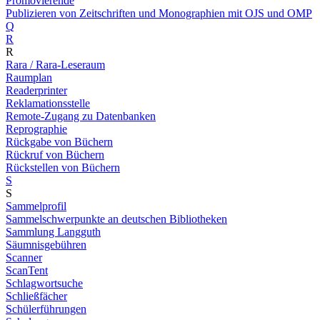
Promovierende
Publizieren von Zeitschriften und Monographien mit OJS und OMP
Q
R
R
Rara / Rara-Leseraum
Raumplan
Readerprinter
Reklamationsstelle
Remote-Zugang zu Datenbanken
Reprographie
Rückgabe von Büchern
Rückruf von Büchern
Rückstellen von Büchern
S
S
Sammelprofil
Sammelschwerpunkte an deutschen Bibliotheken
Sammlung Langguth
Säumnisgebühren
Scanner
ScanTent
Schlagwortsuche
Schließfächer
Schülerführungen