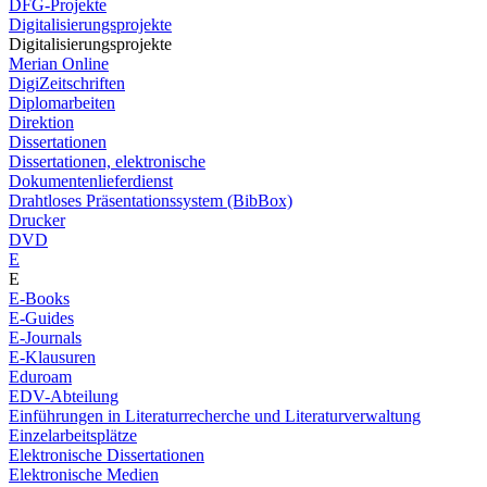
DFG-Projekte
Digitalisierungsprojekte
Digitalisierungsprojekte
Merian Online
DigiZeitschriften
Diplomarbeiten
Direktion
Dissertationen
Dissertationen, elektronische
Dokumentenlieferdienst
Drahtloses Präsentationssystem (BibBox)
Drucker
DVD
E
E
E-Books
E-Guides
E-Journals
E-Klausuren
Eduroam
EDV-Abteilung
Einführungen in Literaturrecherche und Literaturverwaltung
Einzelarbeitsplätze
Elektronische Dissertationen
Elektronische Medien