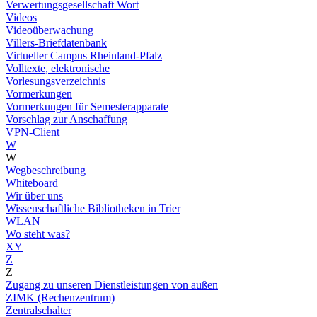
Verwertungsgesellschaft Wort
Videos
Videoüberwachung
Villers-Briefdatenbank
Virtueller Campus Rheinland-Pfalz
Volltexte, elektronische
Vorlesungsverzeichnis
Vormerkungen
Vormerkungen für Semesterapparate
Vorschlag zur Anschaffung
VPN-Client
W
W
Wegbeschreibung
Whiteboard
Wir über uns
Wissenschaftliche Bibliotheken in Trier
WLAN
Wo steht was?
XY
Z
Z
Zugang zu unseren Dienstleistungen von außen
ZIMK (Rechenzentrum)
Zentralschalter