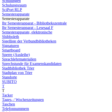
Schulungen
Schulungsraum
SciPort RLP
Semesterapparate
Semesterapparate
Ihr Semesterapparat - Bibliothekszentrale
Ihr Semesterapparat - Lesesaal F
Semesterapparate, elektronische
Shibboleth
Sigelliste der Verbundbibliotheken
Signaturen
Smartboard
Sperre (Ausleihe)
Sprachlehrmaterialien
Sprechstunde für Examenskandidaten
Stadtbibliothek Trier
Stadtplan von Trier
Standorte
SUBITO
T
T
Tacker
Tages- / Wochenzeitungen
Taschen
Telefonnummern