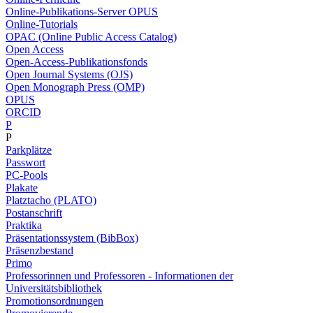
Online-Publikations-Server OPUS
Online-Tutorials
OPAC (Online Public Access Catalog)
Open Access
Open-Access-Publikationsfonds
Open Journal Systems (OJS)
Open Monograph Press (OMP)
OPUS
ORCID
P
P
Parkplätze
Passwort
PC-Pools
Plakate
Platztacho (PLATO)
Postanschrift
Praktika
Präsentationssystem (BibBox)
Präsenzbestand
Primo
Professorinnen und Professoren - Informationen der
Universitätsbibliothek
Promotionsordnungen