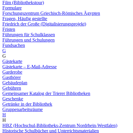
Film (Bibliothekstour)
Formulare
Forschungszentrum Griechisch-Römisches Ägypten
Fragen, Häufig gestellte
Friedrich der Große (Digitalisierungsprojekt)
Fristen
Führungen für Schulklassen
Führungen und Schulungen
Fundsachen
G
G
Gästekarte
Gästekarte – E-Mail-Adresse
Garderobe
Gasthörer
Gebäudeplan
Gebühren
Gemeinsamer Katalog der Trierer Bibliotheken
Geschenke
Getränke in der Bibliothek
Gruppenarbeitsräume
H
H
HBZ (Hochschul-Bibliotheks-Zentrum Nordrhein-Westfalen)
Historische Schulbücher und Unterrichtsmaterialien