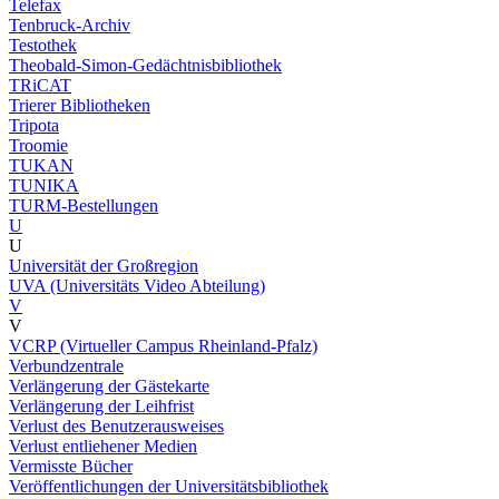
Telefax
Tenbruck-Archiv
Testothek
Theobald-Simon-Gedächtnisbibliothek
TRiCAT
Trierer Bibliotheken
Tripota
Troomie
TUKAN
TUNIKA
TURM-Bestellungen
U
U
Universität der Großregion
UVA (Universitäts Video Abteilung)
V
V
VCRP (Virtueller Campus Rheinland-Pfalz)
Verbundzentrale
Verlängerung der Gästekarte
Verlängerung der Leihfrist
Verlust des Benutzerausweises
Verlust entliehener Medien
Vermisste Bücher
Veröffentlichungen der Universitätsbibliothek