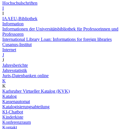
Hochschulschriften
I
I
IAAEU-Bibliothek
Information
Informationen der Universitätsbibliothek für Professorinnen und
Professoren
International Library Loan: Informations for foreign libraries
Cusanus-Institut
Internet
J
J
Jahresberichte
Jahresstatistik
Juris-Datenbanken online
K
K
Karlsruher Virtueller Katalog (KVK)
Katalog
Kassenautomat
Katalogisierungsabteilung
KI-Chatbot
Kinderkiste
Konferenzraum
Kontakt