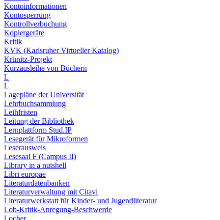
Kontoinformationen
Kontosperrung
Kontrollverbuchung
Kopiergeräte
Kritik
KVK (Karlsruher Virtueller Katalog)
Krünitz-Projekt
Kurzausleihe von Büchern
L
L
Lagepläne der Universität
Lehrbuchsammlung
Leihfristen
Leitung der Bibliothek
Lernplattform Stud.IP
Lesegerät für Mikroformen
Leserausweis
Lesesaal F (Campus II)
Library in a nutshell
Libri europae
Literaturdatenbanken
Literaturverwaltung mit Citavi
Literaturwerkstatt für Kinder- und Jugendliteratur
Lob-Kritik-Anregung-Beschwerde
Locher