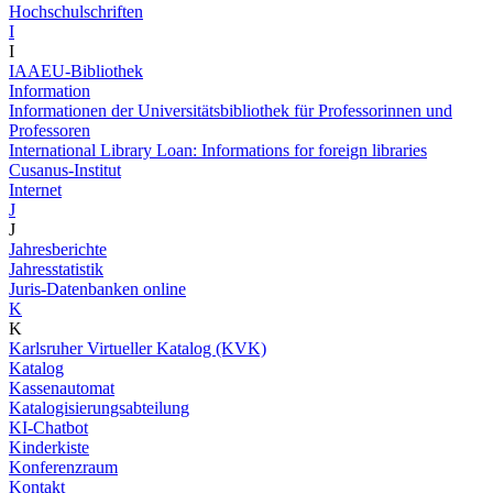
Hochschulschriften
I
I
IAAEU-Bibliothek
Information
Informationen der Universitätsbibliothek für Professorinnen und
Professoren
International Library Loan: Informations for foreign libraries
Cusanus-Institut
Internet
J
J
Jahresberichte
Jahresstatistik
Juris-Datenbanken online
K
K
Karlsruher Virtueller Katalog (KVK)
Katalog
Kassenautomat
Katalogisierungsabteilung
KI-Chatbot
Kinderkiste
Konferenzraum
Kontakt