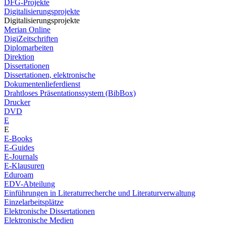
DFG-Projekte
Digitalisierungsprojekte
Digitalisierungsprojekte
Merian Online
DigiZeitschriften
Diplomarbeiten
Direktion
Dissertationen
Dissertationen, elektronische
Dokumentenlieferdienst
Drahtloses Präsentationssystem (BibBox)
Drucker
DVD
E
E
E-Books
E-Guides
E-Journals
E-Klausuren
Eduroam
EDV-Abteilung
Einführungen in Literaturrecherche und Literaturverwaltung
Einzelarbeitsplätze
Elektronische Dissertationen
Elektronische Medien