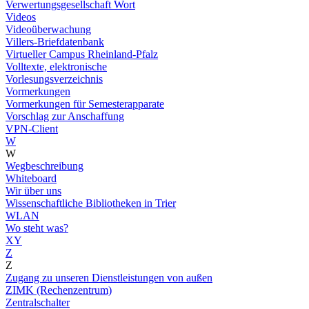
Verwertungsgesellschaft Wort
Videos
Videoüberwachung
Villers-Briefdatenbank
Virtueller Campus Rheinland-Pfalz
Volltexte, elektronische
Vorlesungsverzeichnis
Vormerkungen
Vormerkungen für Semesterapparate
Vorschlag zur Anschaffung
VPN-Client
W
W
Wegbeschreibung
Whiteboard
Wir über uns
Wissenschaftliche Bibliotheken in Trier
WLAN
Wo steht was?
XY
Z
Z
Zugang zu unseren Dienstleistungen von außen
ZIMK (Rechenzentrum)
Zentralschalter