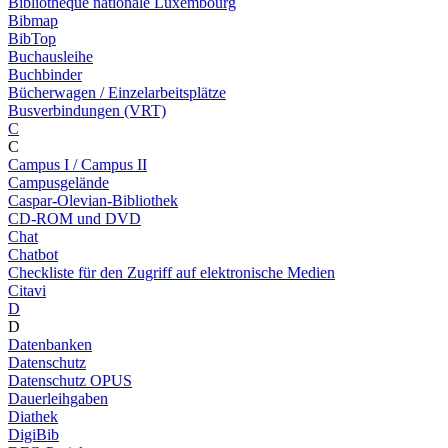
Bibliothèque nationale Luxembourg
Bibmap
BibTop
Buchausleihe
Buchbinder
Bücherwagen / Einzelarbeitsplätze
Busverbindungen (VRT)
C
C
Campus I / Campus II
Campusgelände
Caspar-Olevian-Bibliothek
CD-ROM und DVD
Chat
Chatbot
Checkliste für den Zugriff auf elektronische Medien
Citavi
D
D
Datenbanken
Datenschutz
Datenschutz OPUS
Dauerleihgaben
Diathek
DigiBib