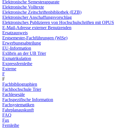
Elektronische Semesterapparate
Elektronische Volltexte
Elektronische Zeitschriftenbibliothek (EZB)
Elektronischer Anschaffungsvorschlag
Elektronisches Publizieren von Hochschulschriften mit OPUS
E-Mail-Adresse externer Benutzenden
Ersatzausweis
Erstsemester-Fachführungen (WiSe)
Erwerbungsabteilung
EU-Information
Exlibris an der UB Trier
Exmatrikulation
Expressfernleihe
Externe
F
F
Fachbibliographien
Fachhochschule Trier
Fachlesesäle
Fachspezifische Information
Fachsystematiken
Fahrplanauskunft
FAQ
Fax
Fernleihe