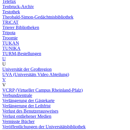
Telefax
Tenbruck-Archiv
Testothek
Theobald-Simon-Gedächtnisbibliothek
TRiCAT
Trierer Bibliotheken
Tripota
Troomie
TUKAN
TUNIKA
TURM-Bestellungen
U
U
Universität der Großregion
UVA (Universitäts Video Abteilung)
V
V
VCRP (Virtueller Campus Rheinland-Pfalz)
Verbundzentrale
Verlängerung der Gästekarte
Verlängerung der Leihfrist
Verlust des Benutzerausweises
Verlust entliehener Medien
Vermisste Bücher
Veröffentlichungen der Universitätsbibliothek