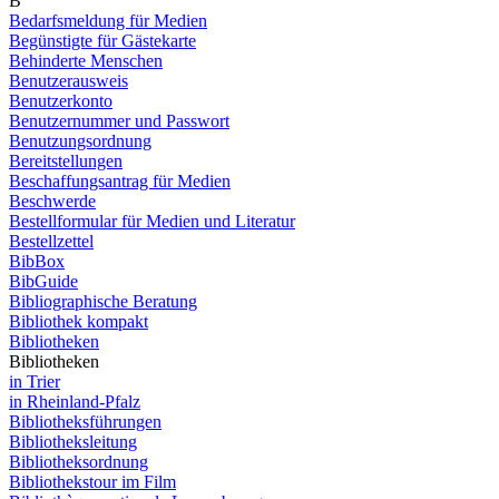
B
Bedarfsmeldung für Medien
Begünstigte für Gästekarte
Behinderte Menschen
Benutzerausweis
Benutzerkonto
Benutzernummer und Passwort
Benutzungsordnung
Bereitstellungen
Beschaffungsantrag für Medien
Beschwerde
Bestellformular für Medien und Literatur
Bestellzettel
BibBox
BibGuide
Bibliographische Beratung
Bibliothek kompakt
Bibliotheken
Bibliotheken
in Trier
in Rheinland-Pfalz
Bibliotheksführungen
Bibliotheksleitung
Bibliotheksordnung
Bibliothekstour im Film