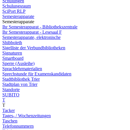
Schulungen
Schulungsraum
SciPort RLP
Semesterapparate
Semesterapparate
Ihr Semesterapparat - Bibliothekszentrale
Ihr Semesterapparat - Lesesaal F
Semesterapparate, elektronische
Shibboleth
Sigelliste der Verbundbibliotheken
Signaturen
Smartboard
Sperre (Ausleihe)
Sprachlehrmaterialien
Sprechstunde für Examenskandidaten
Stadtbibliothek Trier
Stadtplan von Trier
Standorte
SUBITO
T
T
Tacker
Tages- / Wochenzeitungen
Taschen
Telefonnummern