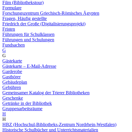
Film (Bibliothekstour)
Formulare
Forschungszentrum Griechisch-Römisches Ägypten
Fragen, Häufig gestellte
Friedrich der Große (Digitalisierungsprojekt)
Fristen
Führungen für Schulklassen
Führungen und Schulungen
Fundsachen
G
G
Gästekarte
Gästekarte – E-Mail-Adresse
Garderobe
Gasthörer
Gebäudeplan
Gebühren
Gemeinsamer Katalog der Trierer Bibliotheken
Geschenke
Getränke in der Bibliothek
Gruppenarbeitsräume
H
H
HBZ (Hochschul-Bibliotheks-Zentrum Nordrhein-Westfalen)
Historische Schulbücher und Unterrichtsmaterialien