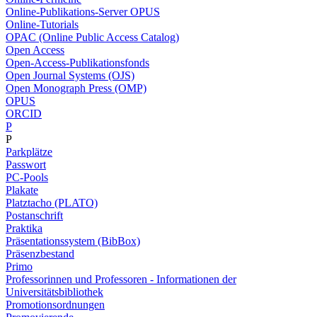
Online-Publikations-Server OPUS
Online-Tutorials
OPAC (Online Public Access Catalog)
Open Access
Open-Access-Publikationsfonds
Open Journal Systems (OJS)
Open Monograph Press (OMP)
OPUS
ORCID
P
P
Parkplätze
Passwort
PC-Pools
Plakate
Platztacho (PLATO)
Postanschrift
Praktika
Präsentationssystem (BibBox)
Präsenzbestand
Primo
Professorinnen und Professoren - Informationen der
Universitätsbibliothek
Promotionsordnungen