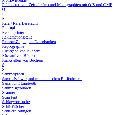
Promovierende
Publizieren von Zeitschriften und Monographien mit OJS und OMP
Q
R
R
Rara / Rara-Leseraum
Raumplan
Readerprinter
Reklamationsstelle
Remote-Zugang zu Datenbanken
Reprographie
Rückgabe von Büchern
Rückruf von Büchern
Rückstellen von Büchern
S
S
Sammelprofil
Sammelschwerpunkte an deutschen Bibliotheken
Sammlung Langguth
Säumnisgebühren
Scanner
ScanTent
Schlagwortsuche
Schließfächer
Schülerführungen