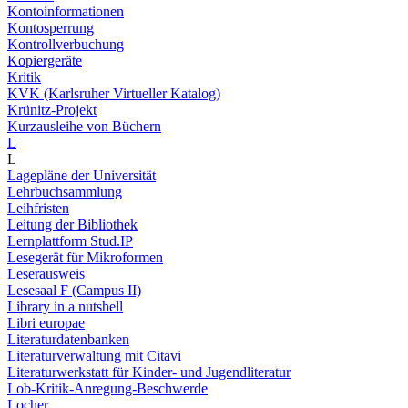
Kontoinformationen
Kontosperrung
Kontrollverbuchung
Kopiergeräte
Kritik
KVK (Karlsruher Virtueller Katalog)
Krünitz-Projekt
Kurzausleihe von Büchern
L
L
Lagepläne der Universität
Lehrbuchsammlung
Leihfristen
Leitung der Bibliothek
Lernplattform Stud.IP
Lesegerät für Mikroformen
Leserausweis
Lesesaal F (Campus II)
Library in a nutshell
Libri europae
Literaturdatenbanken
Literaturverwaltung mit Citavi
Literaturwerkstatt für Kinder- und Jugendliteratur
Lob-Kritik-Anregung-Beschwerde
Locher