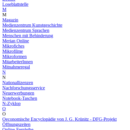
Loseblattstelle
M
M
Magazin
Medienzentrum Kunstgeschichte
Medienzentrum Sprachen
Menschen mit Behinderung
Merian Online
Mikrofiches
Mikrofilme
Mikroformen
MitarbeiterInnen
Mitnahmeregal
N
N
Nationallizenzen
Nachforschungsservice
Neuerwerbungen
Notebook-Taschen
N-Zyklop
O
O
Oeconomische Encyclopädie von J. G. Krünitz - DFG-Projekt
Öffnungszeiten
Online-Fernleihe