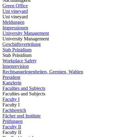
Nachhaltigkeit
Green Office
Uni vineyard
Uni vineyard
Meldungen
Impressionen
University Management
University Management
Geschäftsverteilung
Stab Präsidium
Stab Präsidium
Workplace Safety
Innenrevision
Rechtsangelegenheiten, Gremien, Wahlen
President
Kanzlerin
Faculties and Subjects
Faculties and Subjects
Faculty I
Faculty I
Fachbereich
Fächer und Institute
Prüfungen
Faculty II
Faculty II