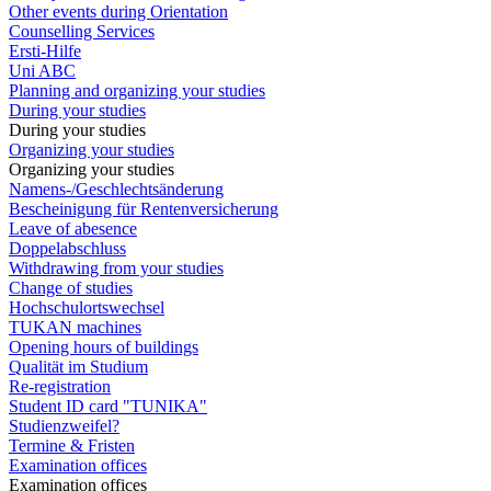
Other events during Orientation
Counselling Services
Ersti-Hilfe
Uni ABC
Planning and organizing your studies
During your studies
During your studies
Organizing your studies
Organizing your studies
Namens-/Geschlechtsänderung
Bescheinigung für Rentenversicherung
Leave of abesence
Doppelabschluss
Withdrawing from your studies
Change of studies
Hochschulortswechsel
TUKAN machines
Opening hours of buildings
Qualität im Studium
Re-registration
Student ID card "TUNIKA"
Studienzweifel?
Termine & Fristen
Examination offices
Examination offices