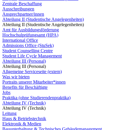
Zentrale Beschaffung
Ausschreibungen
Ansprechpartner/innen
Abteilung II (Studentische Angelegenheiten)
Abteilung II (Studentische Angelegenheiten)
Amt für Ausbildungsförderung
Hochschulprüfungsamt (HPA)
International Office
Admissions Office (StuSek)
Student Counselling Centre
Student Life Cycle Management
Abteilung III (Personal)
Abteilung III (Personal)
Allgemeine Serviceseite (extern)
Was wir bieten
Portraits unserer Mitarbeiter*innen
Benefits für Beschäftigte
Jobs
Praktika (ohne Studierendenpraktika)
Abteilung IV (Technik)
Abteilung IV (Technik)
Leitung
Haus & Betriebstechnik
Elektronik & Medien
Bauunterhaltung & Technisches Gebäudemanagement