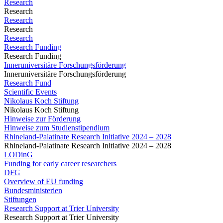
Research
Research
Research
Research
Research
Research Funding
Research Funding
Inneruniversitäre Forschungsförderung
Inneruniversitäre Forschungsförderung
Research Fund
Scientific Events
Nikolaus Koch Stiftung
Nikolaus Koch Stiftung
Hinweise zur Förderung
Hinweise zum Studienstipendium
Rhineland-Palatinate Research Initiative 2024 – 2028
Rhineland-Palatinate Research Initiative 2024 – 2028
LODinG
Funding for early career researchers
DFG
Overview of EU funding
Bundesministerien
Stiftungen
Research Support at Trier University
Research Support at Trier University