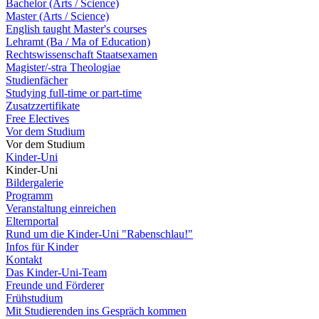
Bachelor (Arts / Science)
Master (Arts / Science)
English taught Master's courses
Lehramt (Ba / Ma of Education)
Rechtswissenschaft Staatsexamen
Magister/-stra Theologiae
Studienfächer
Studying full-time or part-time
Zusatzzertifikate
Free Electives
Vor dem Studium
Vor dem Studium
Kinder-Uni
Kinder-Uni
Bildergalerie
Programm
Veranstaltung einreichen
Elternportal
Rund um die Kinder-Uni "Rabenschlau!"
Infos für Kinder
Kontakt
Das Kinder-Uni-Team
Freunde und Förderer
Frühstudium
Mit Studierenden ins Gespräch kommen