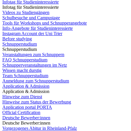
Infotag für Studieninteressierte
Infotag für Studieninteressierte
Videos zu Studiengängen
Schulbesuche und Campustage
Tools für Workshops und Schnupperangebote
Info-Angebote für Studieninteressierte
Instagram Account der Uni Trier
Before studying
Schnupperstudium
Schnupperstudium
Veranstaltungen zum Schnuppern
FAQ Schnupperstudium
Schnupperveranstaltungen im Netz
Wissen macht durstig
Team Schnupperstudium
Anmeldung zum Schnupperstudium
Application & Admission
Application & Admission
Hinweise zum Dienst
Hinweise zum Status der Bewerbung
Application portal PORTA
Official Certification
Deutsche Bewerber:innen
Deutsche Bewerber:innen
Vorgezogenes Abitur in Rheinland-Pfalz