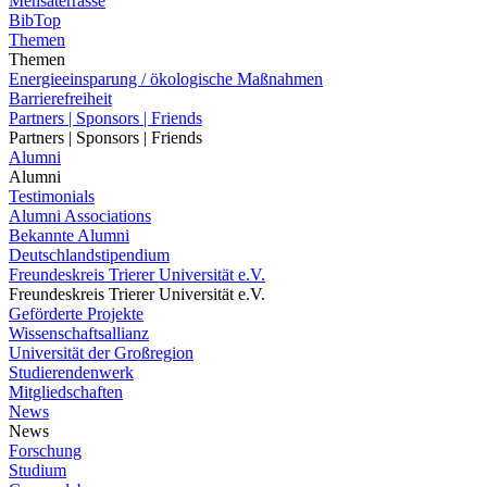
Mensaterrasse
BibTop
Themen
Themen
Energieeinsparung / ökologische Maßnahmen
Barrierefreiheit
Partners | Sponsors | Friends
Partners | Sponsors | Friends
Alumni
Alumni
Testimonials
Alumni Associations
Bekannte Alumni
Deutschlandstipendium
Freundeskreis Trierer Universität e.V.
Freundeskreis Trierer Universität e.V.
Geförderte Projekte
Wissenschaftsallianz
Universität der Großregion
Studierendenwerk
Mitgliedschaften
News
News
Forschung
Studium