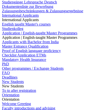
Studiengänge Lehrsprache Deutsch
Dokumentenliste zur Bewerbung
Zulassungsbeschränkungen & Zulassungsergebnisse
International Applicants
International Applicants
English taught Master's courses
Studienkolleg
Application | English-taught Master Programmes
Application | English-taught Master Programmes
Applicants with Bachelor from India
Master Entrance Qualification
Proof of English language proficiency
Checklist Application ETMs
Mandatory Health Insurance
PhD
Other programmes / Exchange Students
FAQ
Deadlines
New Students
New Students
To to after registration
Orientation
Orientation
Welcome Greeting
Faculty introductions and advising