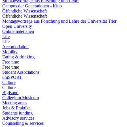
Montagsvorträge aus Forschung und Lehre
Campus der Generationen - Kino
Öffentliche Wissenschaft
Öffentliche Wissenschaft
Montagsvorträge aus Forschung und Lehre der Universität Trier
Open University
Onlinematerialien
Life
Life
Accomodation
Mobility
Eating & drinking
Free time
Free time
Student Associations
uniSPORT
Culture
Culture
BigBand
Collegium Musicum
Meeting areas
Jobs & Praktika
Students funding
Advisory services
Counselling & services