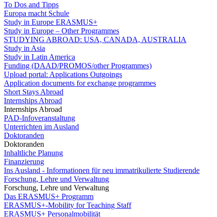
To Dos and Tipps
Europa macht Schule
Study in Europe ERASMUS+
Study in Europe – Other Programmes
STUDYING ABROAD: USA, CANADA, AUSTRALIA
Study in Asia
Study in Latin America
Funding (DAAD/PROMOS/other Programmes)
Upload portal: Applications Outgoings
Application documents for exchange programmes
Short Stays Abroad
Internships Abroad
Internships Abroad
PAD-Infoveranstaltung
Unterrichten im Ausland
Doktoranden
Doktoranden
Inhaltliche Planung
Finanzierung
Ins Ausland - Informationen für neu immatrikulierte Studierende
Forschung, Lehre und Verwaltung
Forschung, Lehre und Verwaltung
Das ERASMUS+ Programm
ERASMUS+-Mobility for Teaching Staff
ERASMUS+ Personalmobilität