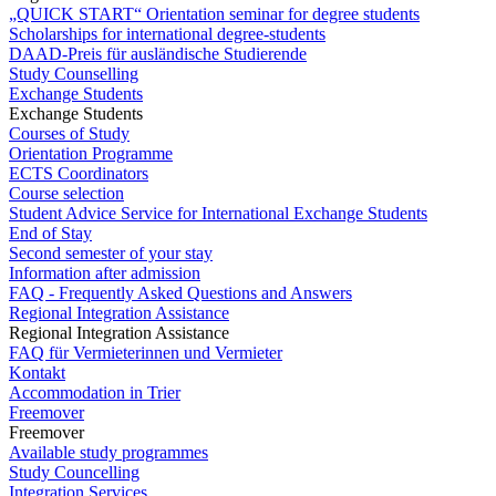
„QUICK START“ Orientation seminar for degree students
Scholarships for international degree-students
DAAD-Preis für ausländische Studierende
Study Counselling
Exchange Students
Exchange Students
Courses of Study
Orientation Programme
ECTS Coordinators
Course selection
Student Advice Service for International Exchange Students
End of Stay
Second semester of your stay
Information after admission
FAQ - Frequently Asked Questions and Answers
Regional Integration Assistance
Regional Integration Assistance
FAQ für Vermieterinnen und Vermieter
Kontakt
Accommodation in Trier
Freemover
Freemover
Available study programmes
Study Councelling
Integration Services