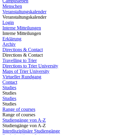
Campusleben
Menschen
Veranstaltungskalender
Veranstaltungskalender
Login
Interne Mitteilungen
Interne Mitteilungen
Erklärung
Archiv
Directions & Contact
Directions & Contact
Travelling to Trier
Directions to Trier University
Maps of Trier University
Virtueller Rundgang
Contact
Studies
Studies
Studies
Studies
Range of courses
Range of courses
Studiengänge von A-Z
Studiengänge von A-Z
Interdisziplinäre Studiengänge