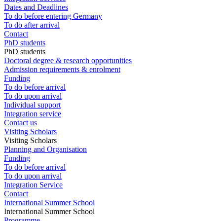
Dates and Deadlines
To do before entering Germany
To do after arrival
Contact
PhD students
PhD students
Doctoral degree & research opportunities
Admission requirements & enrolment
Funding
To do before arrival
To do upon arrival
Individual support
Integration service
Contact us
Visiting Scholars
Visiting Scholars
Planning and Organisation
Funding
To do before arrival
To do upon arrival
Integration Service
Contact
International Summer School
International Summer School
Programme