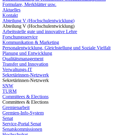
Formulare, Merkblätter usw.
Aktuelles
Kontakt
Abteilung V (Hochschulentwicklung)
Abteilung V (Hochschulentwicklung)
Arbeitsstelle gute und innovative Lehre
Forschungsservice
Kommunikation & Marketing
Personalentwicklung, Gleichstellung und Soziale Vielfalt
Planung und Entwicklung
Qualitätsmanagement
Transfer und Innovation
Verwaltungs-IT
Sekretärinnen-Netzwerk
Sekretärinnen-Netzwerk
SNW
TURM
Committees & Elections
Committees & Elections
Gremienarbeit
Gremien-Info-System
Senat
Service-Portal Senat
Senatskommissionen
Hochschulrat