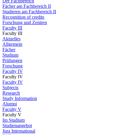
Der Fachbereich
Fächer am Fachbereich II
Studieren am Fachbereich II
Recognition of credits
Forschung und Zentren
Faculty III
Faculty III
Aktuelles
Allgemein
Fächer
Studium
Prüfungen
Forschung
Faculty IV
Faculty IV
Faculty IV
Subjects
Research
Study Information
Alumni
Faculty V
Faculty V
Im Studium
Studienangebot
Jura International