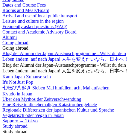
Dates and Course Fees
Rooms and Meals/Board
Arrival and use of local public transport
Leisure und culture in the region
Frequently asked questions (FAQ)
Contact and Academic Advisory Board
Alumni
Going abroad
Going abroad
Blog der Alumni der Japan-Austauschprogramme - Willst du dein
Leben ändern, auf nach Japan! 人生を変えたいなら、日本へ！
Blog der Alumni der Japan-Austauschprogramme - Willst du dein
Leben ändern, auf nach Japan! 人生を変えたいなら、日本へ！
Kann Japan Zuhause sein
It's Not Just Pop
七転び八起き Sieben Mal hinfallen, acht Mal aufstehen
Kyudo in Japan
Über den Mythos der Zeitverschwendung
Eine Reise in die ehemaligen Katastrophengebiete
Regionale Differenzen der japanischen Kultur und Sprache
Vegetarisch oder Vegan in Japan
Sapporo → Tokyo
Study abroad
Study abroad