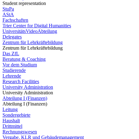
Student representation
StuPa
AStA
Fachschaften
Trier Center for Digital Humanities
UniversitätsVideoAbteilung
Delegates
Zentrum für Lehrkräftebildung
Zentrum für Lehrkräftebildung
Das ZfL
Beratung & Coaching
Vor dem Studium
Studierende
Lehrende
Research Facilities
University Administration
University Administration
Abteilung I (Finanzen)
Abteilung I (Finanzen)
Leitung
Sondergebiete
Haushalt
Drittmittel
Rechnungswesen
Vergabe, KLR und Gebäudemanagement