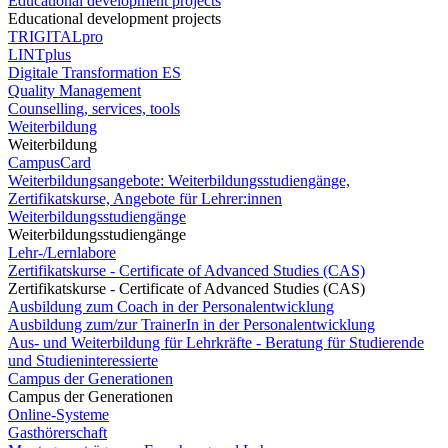
Educational development projects
Educational development projects
TRIGITALpro
LINTplus
Digitale Transformation ES
Quality Management
Counselling, services, tools
Weiterbildung
Weiterbildung
CampusCard
Weiterbildungsangebote: Weiterbildungsstudiengänge,
Zertifikatskurse, Angebote für Lehrer:innen
Weiterbildungsstudiengänge
Weiterbildungsstudiengänge
Lehr-/Lernlabore
Zertifikatskurse - Certificate of Advanced Studies (CAS)
Zertifikatskurse - Certificate of Advanced Studies (CAS)
Ausbildung zum Coach in der Personalentwicklung
Ausbildung zum/zur TrainerIn in der Personalentwicklung
Aus- und Weiterbildung für Lehrkräfte - Beratung für Studierende
und Studieninteressierte
Campus der Generationen
Campus der Generationen
Online-Systeme
Gasthörerschaft