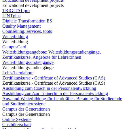
Educational development projects
Educational development projects
TRIGITALpro
LINTplus
Digitale Transformation ES
Quality Management
Counselling, services, tools
Weiterbildung
Weiterbildung
CampusCard
Weiterbildungsangebote: Weiterbildungsstudiengänge,
Zertifikatskurse, Angebote für Lehrer:innen
Weiterbildungsstudiengänge
Weiterbildungsstudiengänge
Lehr-/Lernlabore
Zertifikatskurse - Certificate of Advanced Studies (CAS)
Zertifikatskurse - Certificate of Advanced Studies (CAS)
Ausbildung zum Coach in der Personalentwicklung
Ausbildung zum/zur TrainerIn in der Personalentwicklung
Aus- und Weiterbildung für Lehrkräfte - Beratung für Studierende
und Studieninteressierte
Campus der Generationen
Campus der Generationen
Online-Systeme
Gasthörerschaft