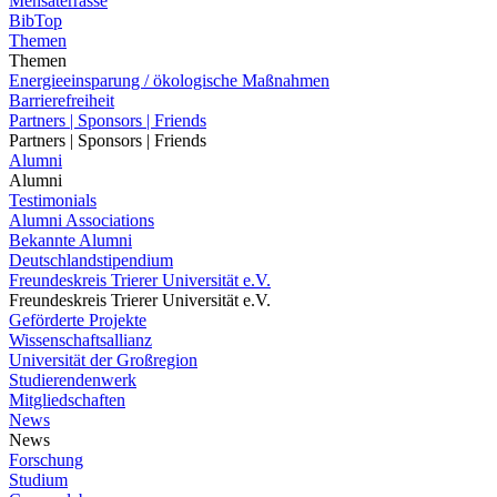
Mensaterrasse
BibTop
Themen
Themen
Energieeinsparung / ökologische Maßnahmen
Barrierefreiheit
Partners | Sponsors | Friends
Partners | Sponsors | Friends
Alumni
Alumni
Testimonials
Alumni Associations
Bekannte Alumni
Deutschlandstipendium
Freundeskreis Trierer Universität e.V.
Freundeskreis Trierer Universität e.V.
Geförderte Projekte
Wissenschaftsallianz
Universität der Großregion
Studierendenwerk
Mitgliedschaften
News
News
Forschung
Studium