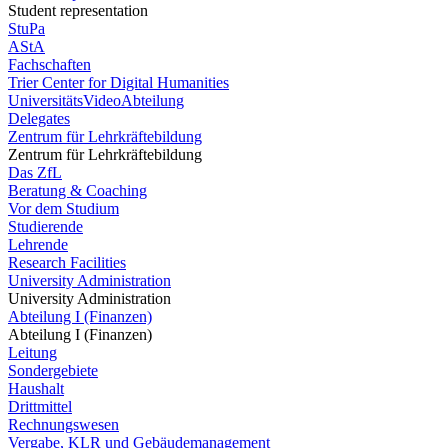
Student representation
StuPa
AStA
Fachschaften
Trier Center for Digital Humanities
UniversitätsVideoAbteilung
Delegates
Zentrum für Lehrkräftebildung
Zentrum für Lehrkräftebildung
Das ZfL
Beratung & Coaching
Vor dem Studium
Studierende
Lehrende
Research Facilities
University Administration
University Administration
Abteilung I (Finanzen)
Abteilung I (Finanzen)
Leitung
Sondergebiete
Haushalt
Drittmittel
Rechnungswesen
Vergabe, KLR und Gebäudemanagement