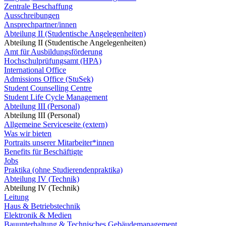
Zentrale Beschaffung
Ausschreibungen
Ansprechpartner/innen
Abteilung II (Studentische Angelegenheiten)
Abteilung II (Studentische Angelegenheiten)
Amt für Ausbildungsförderung
Hochschulprüfungsamt (HPA)
International Office
Admissions Office (StuSek)
Student Counselling Centre
Student Life Cycle Management
Abteilung III (Personal)
Abteilung III (Personal)
Allgemeine Serviceseite (extern)
Was wir bieten
Portraits unserer Mitarbeiter*innen
Benefits für Beschäftigte
Jobs
Praktika (ohne Studierendenpraktika)
Abteilung IV (Technik)
Abteilung IV (Technik)
Leitung
Haus & Betriebstechnik
Elektronik & Medien
Bauunterhaltung & Technisches Gebäudemanagement