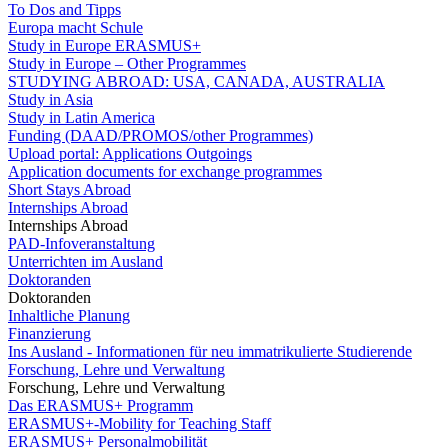
To Dos and Tipps
Europa macht Schule
Study in Europe ERASMUS+
Study in Europe – Other Programmes
STUDYING ABROAD: USA, CANADA, AUSTRALIA
Study in Asia
Study in Latin America
Funding (DAAD/PROMOS/other Programmes)
Upload portal: Applications Outgoings
Application documents for exchange programmes
Short Stays Abroad
Internships Abroad
Internships Abroad
PAD-Infoveranstaltung
Unterrichten im Ausland
Doktoranden
Doktoranden
Inhaltliche Planung
Finanzierung
Ins Ausland - Informationen für neu immatrikulierte Studierende
Forschung, Lehre und Verwaltung
Forschung, Lehre und Verwaltung
Das ERASMUS+ Programm
ERASMUS+-Mobility for Teaching Staff
ERASMUS+ Personalmobilität