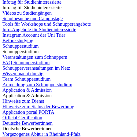
Infotag für Studieninteressierte
Infotag für Studieninteressierte
Videos zu Studiengängen
Schulbesuche und Campustage
Tools für Workshops und Schnupperangebote
Info-Angebote für Studieninteressierte
Instagram Account der Uni Trier
Before studying
Schnupperstudium
Schnupperstudium
Veranstaltungen zum Schnuppern
FAQ Schnupperstudium
Schnupperveranstaltungen im Netz
Wissen macht durstig
Team Schnupperstudium
Anmeldung zum Schnupperstudium
Application & Admission
Application & Admission
Hinweise zum Dienst
Hinweise zum Status der Bewerbung
Application portal PORTA
Official Certification
Deutsche Bewerber:innen
Deutsche Bewerber:innen
Vorgezogenes Abitur in Rheinland-Pfalz