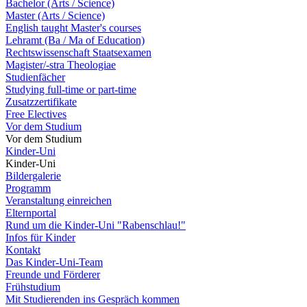
Bachelor (Arts / Science)
Master (Arts / Science)
English taught Master's courses
Lehramt (Ba / Ma of Education)
Rechtswissenschaft Staatsexamen
Magister/-stra Theologiae
Studienfächer
Studying full-time or part-time
Zusatzzertifikate
Free Electives
Vor dem Studium
Vor dem Studium
Kinder-Uni
Kinder-Uni
Bildergalerie
Programm
Veranstaltung einreichen
Elternportal
Rund um die Kinder-Uni "Rabenschlau!"
Infos für Kinder
Kontakt
Das Kinder-Uni-Team
Freunde und Förderer
Frühstudium
Mit Studierenden ins Gespräch kommen