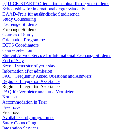
„QUICK START“ Orientation seminar for degree students
Scholarships for international degree-students
DAAD-Preis für ausländische Studierende
Study Counselling
Exchange Students
Exchange Students
Courses of Study
Orientation Programme
ECTS Coordinators
Course selection
Student Advice Service for International Exchange Students
End of Stay
Second semester of your stay
Information after admission
FAQ - Frequently Asked Questions and Answers
Regional Integration Assistance
Regional Integration Assistance
FAQ für Vermieterinnen und Vermieter
Kontakt
Accommodation in Trier
Freemover
Freemover
Available study programmes
Study Councelling
Integration Services