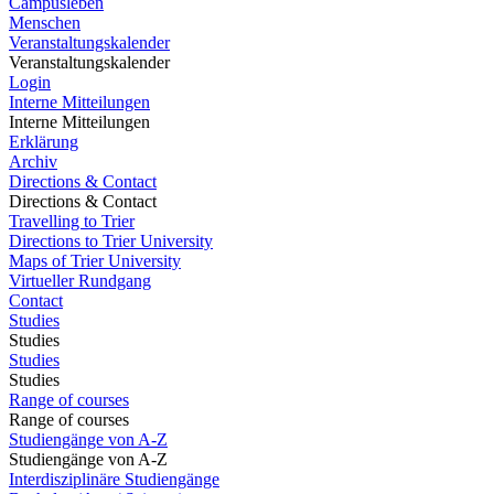
Campusleben
Menschen
Veranstaltungskalender
Veranstaltungskalender
Login
Interne Mitteilungen
Interne Mitteilungen
Erklärung
Archiv
Directions & Contact
Directions & Contact
Travelling to Trier
Directions to Trier University
Maps of Trier University
Virtueller Rundgang
Contact
Studies
Studies
Studies
Studies
Range of courses
Range of courses
Studiengänge von A-Z
Studiengänge von A-Z
Interdisziplinäre Studiengänge