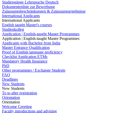
Studiengänge Lehrsprache Deutsch
Dokumentenliste zur Bewerbung
Zulassungsbeschränkungen & Zulassungsergebnisse
International Applicants
International Applicants
English taught Master's courses
Studienkolleg
Application | English-taught Master Programmes
Application | English-taught Master Programmes
Applicants with Bachelor from India
Master Entrance Qualification
Proof of English language proficiency
Checklist Application ETMs
Mandatory Health Insurance
PhD
Other programmes / Exchange Students
FAQ
Deadlines
New Students
New Students
To to after registration
Orientation
Orientation
Welcome Greeting
Faculty introductions and advising