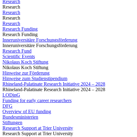
Research
Research
Research
Research
Research
Research Funding
Research Funding
Inneruniversitäre Forschungsförderung
Inneruniversitäre Forschungsförderung
Research Fund
Scientific Events
Nikolaus Koch Stiftung
Nikolaus Koch Stiftung
Hinweise zur Förderung
Hinweise zum Studienstipendium
Rhineland-Palatinate Research Initiative 2024 – 2028
Rhineland-Palatinate Research Initiative 2024 – 2028
LODinG
Funding for early career researchers
DFG
Overview of EU funding
Bundesministerien
Stiftungen
Research Support at Trier University
Research Support at Trier University