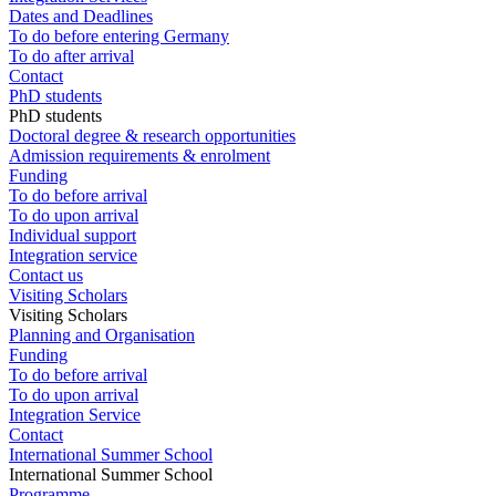
Dates and Deadlines
To do before entering Germany
To do after arrival
Contact
PhD students
PhD students
Doctoral degree & research opportunities
Admission requirements & enrolment
Funding
To do before arrival
To do upon arrival
Individual support
Integration service
Contact us
Visiting Scholars
Visiting Scholars
Planning and Organisation
Funding
To do before arrival
To do upon arrival
Integration Service
Contact
International Summer School
International Summer School
Programme