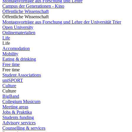
Montagsvorträge aus Forschung und Lehre
Campus der Generationen - Kino
Öffentliche Wissenschaft
Öffentliche Wissenschaft
Montagsvorträge aus Forschung und Lehre der Universität Trier
Open University
Onlinematerialien
Life
Life
Accomodation
Mobility
Eating & drinking
Free time
Free time
Student Associations
uniSPORT
Culture
Culture
BigBand
Collegium Musicum
Meeting areas
Jobs & Praktika
Students funding
Advisory services
Counselling & services