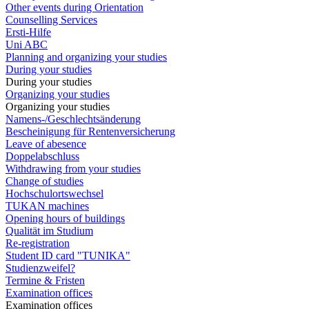
Other events during Orientation
Counselling Services
Ersti-Hilfe
Uni ABC
Planning and organizing your studies
During your studies
During your studies
Organizing your studies
Organizing your studies
Namens-/Geschlechtsänderung
Bescheinigung für Rentenversicherung
Leave of abesence
Doppelabschluss
Withdrawing from your studies
Change of studies
Hochschulortswechsel
TUKAN machines
Opening hours of buildings
Qualität im Studium
Re-registration
Student ID card "TUNIKA"
Studienzweifel?
Termine & Fristen
Examination offices
Examination offices