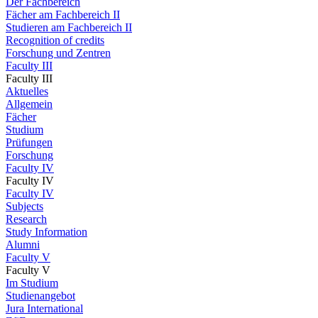
Der Fachbereich
Fächer am Fachbereich II
Studieren am Fachbereich II
Recognition of credits
Forschung und Zentren
Faculty III
Faculty III
Aktuelles
Allgemein
Fächer
Studium
Prüfungen
Forschung
Faculty IV
Faculty IV
Faculty IV
Subjects
Research
Study Information
Alumni
Faculty V
Faculty V
Im Studium
Studienangebot
Jura International