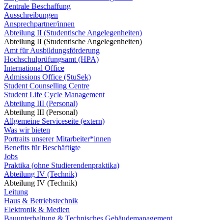
Zentrale Beschaffung
Ausschreibungen
Ansprechpartner/innen
Abteilung II (Studentische Angelegenheiten)
Abteilung II (Studentische Angelegenheiten)
Amt für Ausbildungsförderung
Hochschulprüfungsamt (HPA)
International Office
Admissions Office (StuSek)
Student Counselling Centre
Student Life Cycle Management
Abteilung III (Personal)
Abteilung III (Personal)
Allgemeine Serviceseite (extern)
Was wir bieten
Portraits unserer Mitarbeiter*innen
Benefits für Beschäftigte
Jobs
Praktika (ohne Studierendenpraktika)
Abteilung IV (Technik)
Abteilung IV (Technik)
Leitung
Haus & Betriebstechnik
Elektronik & Medien
Bauunterhaltung & Technisches Gebäudemanagement