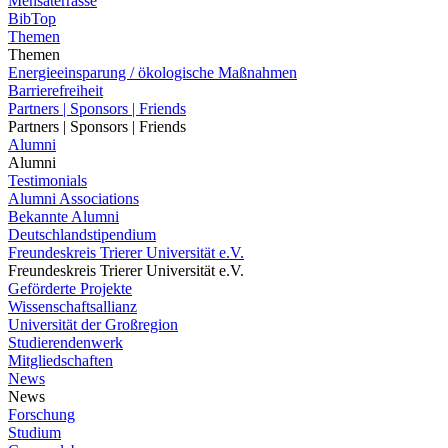
Mensaterrasse
BibTop
Themen
Themen
Energieeinsparung / ökologische Maßnahmen
Barrierefreiheit
Partners | Sponsors | Friends
Partners | Sponsors | Friends
Alumni
Alumni
Testimonials
Alumni Associations
Bekannte Alumni
Deutschlandstipendium
Freundeskreis Trierer Universität e.V.
Freundeskreis Trierer Universität e.V.
Geförderte Projekte
Wissenschaftsallianz
Universität der Großregion
Studierendenwerk
Mitgliedschaften
News
News
Forschung
Studium