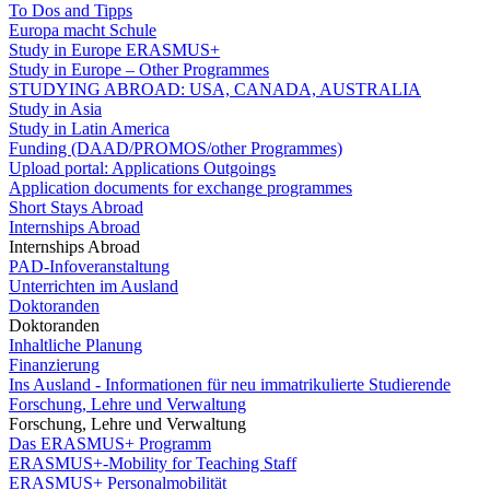
To Dos and Tipps
Europa macht Schule
Study in Europe ERASMUS+
Study in Europe – Other Programmes
STUDYING ABROAD: USA, CANADA, AUSTRALIA
Study in Asia
Study in Latin America
Funding (DAAD/PROMOS/other Programmes)
Upload portal: Applications Outgoings
Application documents for exchange programmes
Short Stays Abroad
Internships Abroad
Internships Abroad
PAD-Infoveranstaltung
Unterrichten im Ausland
Doktoranden
Doktoranden
Inhaltliche Planung
Finanzierung
Ins Ausland - Informationen für neu immatrikulierte Studierende
Forschung, Lehre und Verwaltung
Forschung, Lehre und Verwaltung
Das ERASMUS+ Programm
ERASMUS+-Mobility for Teaching Staff
ERASMUS+ Personalmobilität