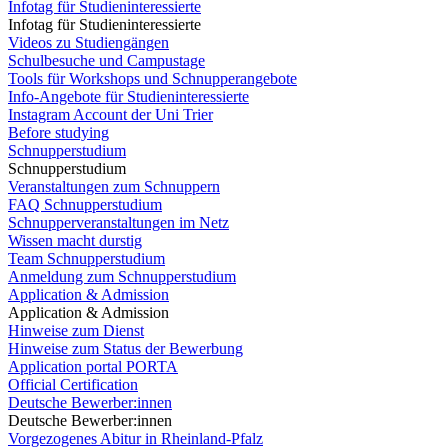
Infotag für Studieninteressierte
Infotag für Studieninteressierte
Videos zu Studiengängen
Schulbesuche und Campustage
Tools für Workshops und Schnupperangebote
Info-Angebote für Studieninteressierte
Instagram Account der Uni Trier
Before studying
Schnupperstudium
Schnupperstudium
Veranstaltungen zum Schnuppern
FAQ Schnupperstudium
Schnupperveranstaltungen im Netz
Wissen macht durstig
Team Schnupperstudium
Anmeldung zum Schnupperstudium
Application & Admission
Application & Admission
Hinweise zum Dienst
Hinweise zum Status der Bewerbung
Application portal PORTA
Official Certification
Deutsche Bewerber:innen
Deutsche Bewerber:innen
Vorgezogenes Abitur in Rheinland-Pfalz