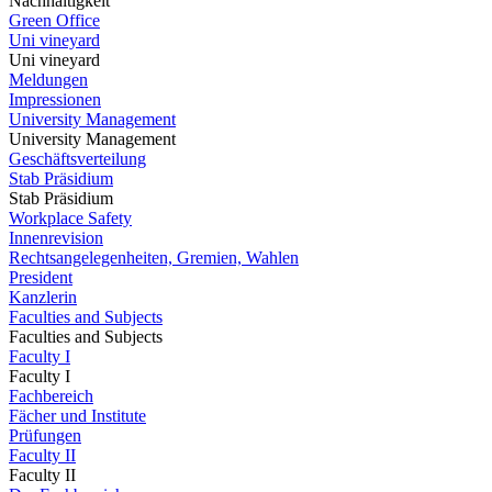
Nachhaltigkeit
Green Office
Uni vineyard
Uni vineyard
Meldungen
Impressionen
University Management
University Management
Geschäftsverteilung
Stab Präsidium
Stab Präsidium
Workplace Safety
Innenrevision
Rechtsangelegenheiten, Gremien, Wahlen
President
Kanzlerin
Faculties and Subjects
Faculties and Subjects
Faculty I
Faculty I
Fachbereich
Fächer und Institute
Prüfungen
Faculty II
Faculty II