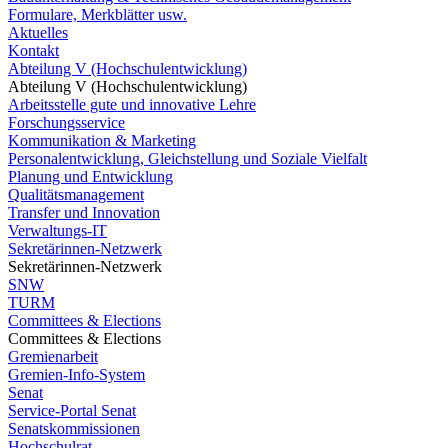
Formulare, Merkblätter usw.
Aktuelles
Kontakt
Abteilung V (Hochschulentwicklung)
Abteilung V (Hochschulentwicklung)
Arbeitsstelle gute und innovative Lehre
Forschungsservice
Kommunikation & Marketing
Personalentwicklung, Gleichstellung und Soziale Vielfalt
Planung und Entwicklung
Qualitätsmanagement
Transfer und Innovation
Verwaltungs-IT
Sekretärinnen-Netzwerk
Sekretärinnen-Netzwerk
SNW
TURM
Committees & Elections
Committees & Elections
Gremienarbeit
Gremien-Info-System
Senat
Service-Portal Senat
Senatskommissionen
Hochschulrat