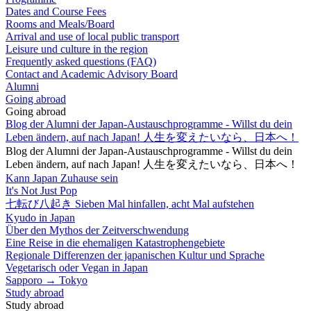
Dates and Course Fees
Rooms and Meals/Board
Arrival and use of local public transport
Leisure und culture in the region
Frequently asked questions (FAQ)
Contact and Academic Advisory Board
Alumni
Going abroad
Going abroad
Blog der Alumni der Japan-Austauschprogramme - Willst du dein
Leben ändern, auf nach Japan! 人生を変えたいなら、日本へ！
Blog der Alumni der Japan-Austauschprogramme - Willst du dein
Leben ändern, auf nach Japan! 人生を変えたいなら、日本へ！
Kann Japan Zuhause sein
It's Not Just Pop
七転び八起き Sieben Mal hinfallen, acht Mal aufstehen
Kyudo in Japan
Über den Mythos der Zeitverschwendung
Eine Reise in die ehemaligen Katastrophengebiete
Regionale Differenzen der japanischen Kultur und Sprache
Vegetarisch oder Vegan in Japan
Sapporo → Tokyo
Study abroad
Study abroad