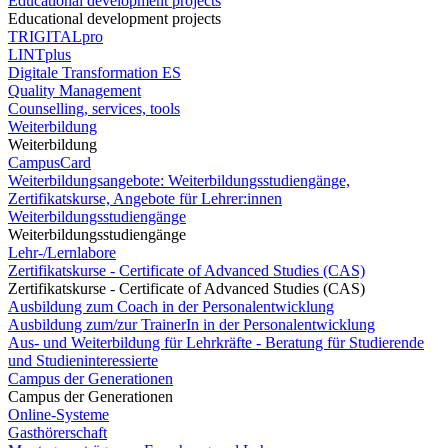
Educational development projects
Educational development projects
TRIGITALpro
LINTplus
Digitale Transformation ES
Quality Management
Counselling, services, tools
Weiterbildung
Weiterbildung
CampusCard
Weiterbildungsangebote: Weiterbildungsstudiengänge,
Zertifikatskurse, Angebote für Lehrer:innen
Weiterbildungsstudiengänge
Weiterbildungsstudiengänge
Lehr-/Lernlabore
Zertifikatskurse - Certificate of Advanced Studies (CAS)
Zertifikatskurse - Certificate of Advanced Studies (CAS)
Ausbildung zum Coach in der Personalentwicklung
Ausbildung zum/zur TrainerIn in der Personalentwicklung
Aus- und Weiterbildung für Lehrkräfte - Beratung für Studierende
und Studieninteressierte
Campus der Generationen
Campus der Generationen
Online-Systeme
Gasthörerschaft