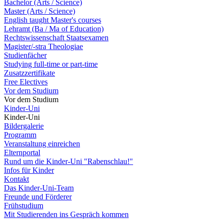
Bachelor (Arts / Science)
Master (Arts / Science)
English taught Master's courses
Lehramt (Ba / Ma of Education)
Rechtswissenschaft Staatsexamen
Magister/-stra Theologiae
Studienfächer
Studying full-time or part-time
Zusatzzertifikate
Free Electives
Vor dem Studium
Vor dem Studium
Kinder-Uni
Kinder-Uni
Bildergalerie
Programm
Veranstaltung einreichen
Elternportal
Rund um die Kinder-Uni "Rabenschlau!"
Infos für Kinder
Kontakt
Das Kinder-Uni-Team
Freunde und Förderer
Frühstudium
Mit Studierenden ins Gespräch kommen