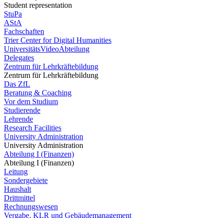
Student representation
StuPa
AStA
Fachschaften
Trier Center for Digital Humanities
UniversitätsVideoAbteilung
Delegates
Zentrum für Lehrkräftebildung
Zentrum für Lehrkräftebildung
Das ZfL
Beratung & Coaching
Vor dem Studium
Studierende
Lehrende
Research Facilities
University Administration
University Administration
Abteilung I (Finanzen)
Abteilung I (Finanzen)
Leitung
Sondergebiete
Haushalt
Drittmittel
Rechnungswesen
Vergabe, KLR und Gebäudemanagement