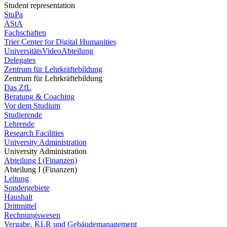
Student representation
StuPa
AStA
Fachschaften
Trier Center for Digital Humanities
UniversitätsVideoAbteilung
Delegates
Zentrum für Lehrkräftebildung
Zentrum für Lehrkräftebildung
Das ZfL
Beratung & Coaching
Vor dem Studium
Studierende
Lehrende
Research Facilities
University Administration
University Administration
Abteilung I (Finanzen)
Abteilung I (Finanzen)
Leitung
Sondergebiete
Haushalt
Drittmittel
Rechnungswesen
Vergabe, KLR und Gebäudemanagement