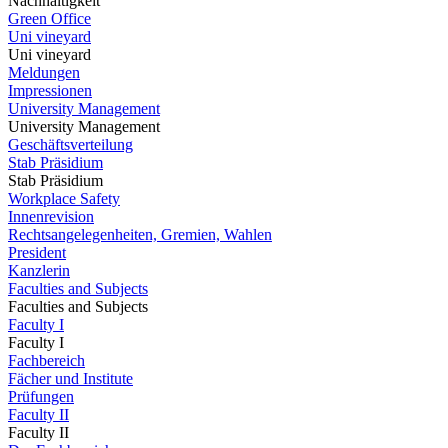
Nachhaltigkeit
Green Office
Uni vineyard
Uni vineyard
Meldungen
Impressionen
University Management
University Management
Geschäftsverteilung
Stab Präsidium
Stab Präsidium
Workplace Safety
Innenrevision
Rechtsangelegenheiten, Gremien, Wahlen
President
Kanzlerin
Faculties and Subjects
Faculties and Subjects
Faculty I
Faculty I
Fachbereich
Fächer und Institute
Prüfungen
Faculty II
Faculty II