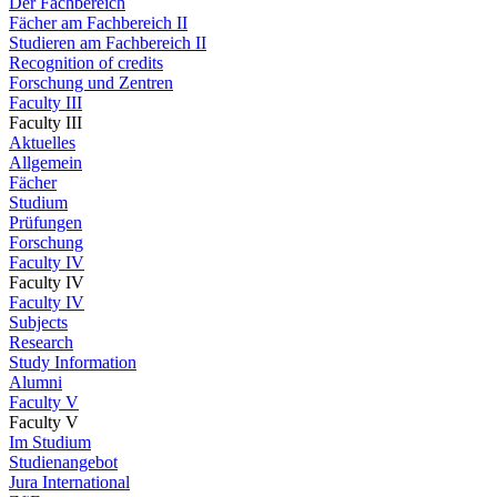
Der Fachbereich
Fächer am Fachbereich II
Studieren am Fachbereich II
Recognition of credits
Forschung und Zentren
Faculty III
Faculty III
Aktuelles
Allgemein
Fächer
Studium
Prüfungen
Forschung
Faculty IV
Faculty IV
Faculty IV
Subjects
Research
Study Information
Alumni
Faculty V
Faculty V
Im Studium
Studienangebot
Jura International