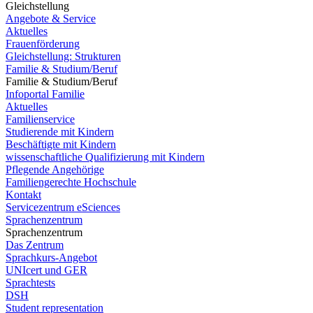
Gleichstellung
Angebote & Service
Aktuelles
Frauenförderung
Gleichstellung: Strukturen
Familie & Studium/Beruf
Familie & Studium/Beruf
Infoportal Familie
Aktuelles
Familienservice
Studierende mit Kindern
Beschäftigte mit Kindern
wissenschaftliche Qualifizierung mit Kindern
Pflegende Angehörige
Familiengerechte Hochschule
Kontakt
Servicezentrum eSciences
Sprachenzentrum
Sprachenzentrum
Das Zentrum
Sprachkurs-Angebot
UNIcert und GER
Sprachtests
DSH
Student representation