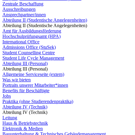
Zentrale Beschaffung
Ausschreibungen
Ansprechpartner/innen
Abteilung II (Studentische Angelegenheiten)
Abteilung II (Studentische Angelegenheiten)
Amt für Ausbildungsförderung
Hochschulprüfungsamt (HPA)
International Office
Admissions Office (StuSek)
Student Counselling Centre
Student Life Cycle Management
Abteilung III (Personal)
Abteilung III (Personal)
Allgemeine Serviceseite (extern)
Was wir bieten
Portraits unserer Mitarbeiter*innen
Benefits für Beschäftigte
Jobs
Praktika (ohne Studierendenpraktika)
Abteilung IV (Technik)
Abteilung IV (Technik)
Leitung
Haus & Betriebstechnik
Elektronik & Medien
Bauunterhaltung & Technisches Gebäudemanagement