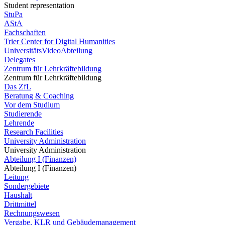
Student representation
StuPa
AStA
Fachschaften
Trier Center for Digital Humanities
UniversitätsVideoAbteilung
Delegates
Zentrum für Lehrkräftebildung
Zentrum für Lehrkräftebildung
Das ZfL
Beratung & Coaching
Vor dem Studium
Studierende
Lehrende
Research Facilities
University Administration
University Administration
Abteilung I (Finanzen)
Abteilung I (Finanzen)
Leitung
Sondergebiete
Haushalt
Drittmittel
Rechnungswesen
Vergabe, KLR und Gebäudemanagement