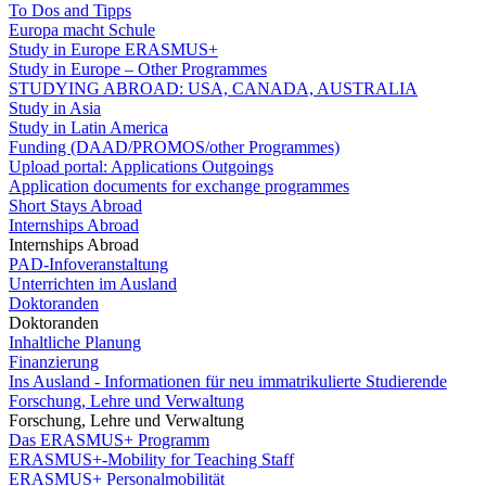
To Dos and Tipps
Europa macht Schule
Study in Europe ERASMUS+
Study in Europe – Other Programmes
STUDYING ABROAD: USA, CANADA, AUSTRALIA
Study in Asia
Study in Latin America
Funding (DAAD/PROMOS/other Programmes)
Upload portal: Applications Outgoings
Application documents for exchange programmes
Short Stays Abroad
Internships Abroad
Internships Abroad
PAD-Infoveranstaltung
Unterrichten im Ausland
Doktoranden
Doktoranden
Inhaltliche Planung
Finanzierung
Ins Ausland - Informationen für neu immatrikulierte Studierende
Forschung, Lehre und Verwaltung
Forschung, Lehre und Verwaltung
Das ERASMUS+ Programm
ERASMUS+-Mobility for Teaching Staff
ERASMUS+ Personalmobilität