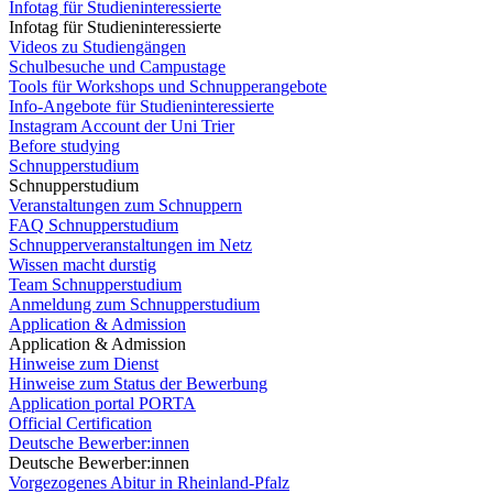
Infotag für Studieninteressierte
Infotag für Studieninteressierte
Videos zu Studiengängen
Schulbesuche und Campustage
Tools für Workshops und Schnupperangebote
Info-Angebote für Studieninteressierte
Instagram Account der Uni Trier
Before studying
Schnupperstudium
Schnupperstudium
Veranstaltungen zum Schnuppern
FAQ Schnupperstudium
Schnupperveranstaltungen im Netz
Wissen macht durstig
Team Schnupperstudium
Anmeldung zum Schnupperstudium
Application & Admission
Application & Admission
Hinweise zum Dienst
Hinweise zum Status der Bewerbung
Application portal PORTA
Official Certification
Deutsche Bewerber:innen
Deutsche Bewerber:innen
Vorgezogenes Abitur in Rheinland-Pfalz