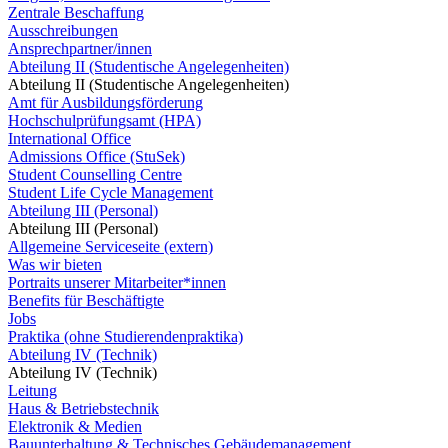
Zentrale Beschaffung
Ausschreibungen
Ansprechpartner/innen
Abteilung II (Studentische Angelegenheiten)
Abteilung II (Studentische Angelegenheiten)
Amt für Ausbildungsförderung
Hochschulprüfungsamt (HPA)
International Office
Admissions Office (StuSek)
Student Counselling Centre
Student Life Cycle Management
Abteilung III (Personal)
Abteilung III (Personal)
Allgemeine Serviceseite (extern)
Was wir bieten
Portraits unserer Mitarbeiter*innen
Benefits für Beschäftigte
Jobs
Praktika (ohne Studierendenpraktika)
Abteilung IV (Technik)
Abteilung IV (Technik)
Leitung
Haus & Betriebstechnik
Elektronik & Medien
Bauunterhaltung & Technisches Gebäudemanagement