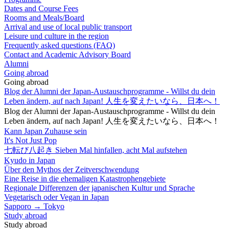
Dates and Course Fees
Rooms and Meals/Board
Arrival and use of local public transport
Leisure und culture in the region
Frequently asked questions (FAQ)
Contact and Academic Advisory Board
Alumni
Going abroad
Going abroad
Blog der Alumni der Japan-Austauschprogramme - Willst du dein
Leben ändern, auf nach Japan! 人生を変えたいなら、日本へ！
Blog der Alumni der Japan-Austauschprogramme - Willst du dein
Leben ändern, auf nach Japan! 人生を変えたいなら、日本へ！
Kann Japan Zuhause sein
It's Not Just Pop
七転び八起き Sieben Mal hinfallen, acht Mal aufstehen
Kyudo in Japan
Über den Mythos der Zeitverschwendung
Eine Reise in die ehemaligen Katastrophengebiete
Regionale Differenzen der japanischen Kultur und Sprache
Vegetarisch oder Vegan in Japan
Sapporo → Tokyo
Study abroad
Study abroad