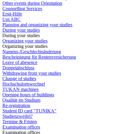
Other events during Orientation
Counselling Services
Ersti-Hilfe
Uni ABC
Planning and organizing your studies
During your studies
During your studies
Organizing your studies
Organizing your studies
Namens-/Geschlechtsänderung
Bescheinigung für Rentenversicherung
Leave of abesence
Doppelabschluss
Withdrawing from your studies
Change of studies
Hochschulortswechsel
TUKAN machines
Opening hours of buildings
Qualität im Studium
Re-registration
Student ID card "TUNIKA"
Studienzweifel?
Termine & Fristen
Examination offices
Examination offices