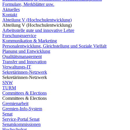
Formulare, Merkblätter usw.
Aktuelles
Kontakt
Abteilung V (Hochschulentwicklung)
Abteilung V (Hochschulentwicklung)
Arbeitsstelle gute und innovative Lehre
Forschungsservice
Kommunikation & Marketing
Personalentwicklung, Gleichstellung und Soziale Vielfalt
Planung und Entwicklung
Qualitätsmanagement
Transfer und Innovation
Verwaltungs-IT
Sekretärinnen-Netzwerk
Sekretärinnen-Netzwerk
SNW
TURM
Committees & Elections
Committees & Elections
Gremienarbeit
Gremien-Info-System
Senat
Service-Portal Senat
Senatskommissionen
Hochschulrat