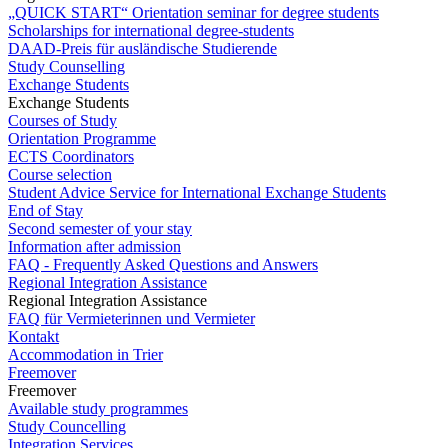
„QUICK START“ Orientation seminar for degree students
Scholarships for international degree-students
DAAD-Preis für ausländische Studierende
Study Counselling
Exchange Students
Exchange Students
Courses of Study
Orientation Programme
ECTS Coordinators
Course selection
Student Advice Service for International Exchange Students
End of Stay
Second semester of your stay
Information after admission
FAQ - Frequently Asked Questions and Answers
Regional Integration Assistance
Regional Integration Assistance
FAQ für Vermieterinnen und Vermieter
Kontakt
Accommodation in Trier
Freemover
Freemover
Available study programmes
Study Councelling
Integration Services