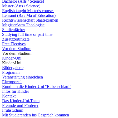
Bachelor (Arts / Science)
Master (Arts / Science)
English taught Master's courses
Lehramt (Ba / Ma of Education)
Rechtswissenschaft Staatsexamen
Magister/-stra Theologiae
Studienfächer
Studying full-time or part-time
Zusatzzertifikate
Free Electives
Vor dem Studium
Vor dem Studium
Kinder-Uni
Kinder-Uni
Bildergalerie
Programm
Veranstaltung einreichen
Elternportal
Rund um die Kinder-Uni "Rabenschlau!"
Infos für Kinder
Kontakt
Das Kinder-Uni-Team
Freunde und Förderer
Frühstudium
Mit Studierenden ins Gespräch kommen