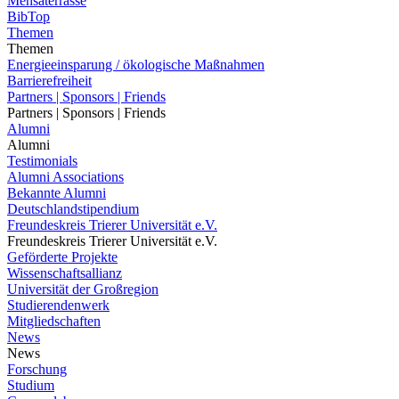
Mensaterrasse
BibTop
Themen
Themen
Energieeinsparung / ökologische Maßnahmen
Barrierefreiheit
Partners | Sponsors | Friends
Partners | Sponsors | Friends
Alumni
Alumni
Testimonials
Alumni Associations
Bekannte Alumni
Deutschlandstipendium
Freundeskreis Trierer Universität e.V.
Freundeskreis Trierer Universität e.V.
Geförderte Projekte
Wissenschaftsallianz
Universität der Großregion
Studierendenwerk
Mitgliedschaften
News
News
Forschung
Studium