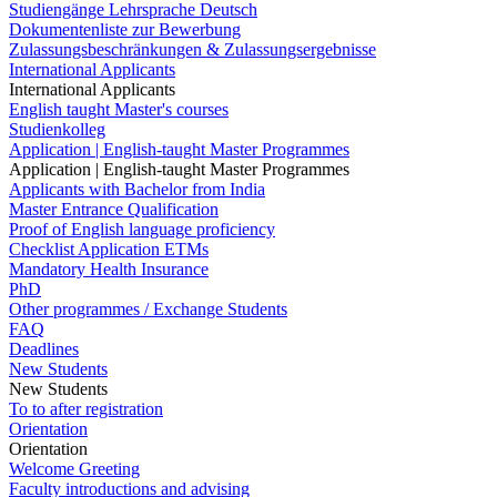
Studiengänge Lehrsprache Deutsch
Dokumentenliste zur Bewerbung
Zulassungsbeschränkungen & Zulassungsergebnisse
International Applicants
International Applicants
English taught Master's courses
Studienkolleg
Application | English-taught Master Programmes
Application | English-taught Master Programmes
Applicants with Bachelor from India
Master Entrance Qualification
Proof of English language proficiency
Checklist Application ETMs
Mandatory Health Insurance
PhD
Other programmes / Exchange Students
FAQ
Deadlines
New Students
New Students
To to after registration
Orientation
Orientation
Welcome Greeting
Faculty introductions and advising