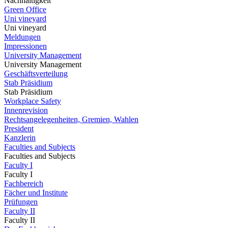
Nachhaltigkeit
Green Office
Uni vineyard
Uni vineyard
Meldungen
Impressionen
University Management
University Management
Geschäftsverteilung
Stab Präsidium
Stab Präsidium
Workplace Safety
Innenrevision
Rechtsangelegenheiten, Gremien, Wahlen
President
Kanzlerin
Faculties and Subjects
Faculties and Subjects
Faculty I
Faculty I
Fachbereich
Fächer und Institute
Prüfungen
Faculty II
Faculty II