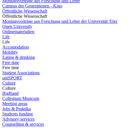
Montagsvorträge aus Forschung und Lehre
Campus der Generationen - Kino
Öffentliche Wissenschaft
Öffentliche Wissenschaft
Montagsvorträge aus Forschung und Lehre der Universität Trier
Open University
Onlinematerialien
Life
Life
Accomodation
Mobility
Eating & drinking
Free time
Free time
Student Associations
uniSPORT
Culture
Culture
BigBand
Collegium Musicum
Meeting areas
Jobs & Praktika
Students funding
Advisory services
Counselling & services