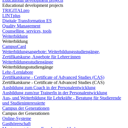
Educational development projects
Educational development projects
TRIGITALpro
LINTplus
Digitale Transformation ES
Quality Management
Counselling, services, tools
Weiterbildung
Weiterbildung
CampusCard
Weiterbildungsangebote: Weiterbildungsstudiengänge,
Zertifikatskurse, Angebote für Lehrer:innen
Weiterbildungsstudiengänge
Weiterbildungsstudiengänge
Lehr-/Lernlabore
Zertifikatskurse - Certificate of Advanced Studies (CAS)
Zertifikatskurse - Certificate of Advanced Studies (CAS)
Ausbildung zum Coach in der Personalentwicklung
Ausbildung zum/zur TrainerIn in der Personalentwicklung
Aus- und Weiterbildung für Lehrkräfte - Beratung für Studierende
und Studieninteressierte
Campus der Generationen
Campus der Generationen
Online-Systeme
Gasthörerschaft