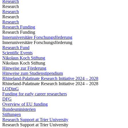
Research
Research
Research
Research
Research
Research Funding
Research Funding
Inneruniversitäre Forschungsförderung
Inneruniversitäre Forschungsförderung
Research Fund
Scientific Events
Nikolaus Koch Stiftung
Nikolaus Koch Stiftung
Hinweise zur Förderung
Hinweise zum Studienstipendium
Rhineland-Palatinate Research Initiative 2024 – 2028
Rhineland-Palatinate Research Initiative 2024 – 2028
LODinG
Funding for early career researchers
DFG
Overview of EU funding
Bundesministerien
Stiftungen
Research Support at Trier University
Research Support at Trier University