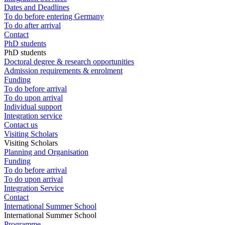
Dates and Deadlines
To do before entering Germany
To do after arrival
Contact
PhD students
PhD students
Doctoral degree & research opportunities
Admission requirements & enrolment
Funding
To do before arrival
To do upon arrival
Individual support
Integration service
Contact us
Visiting Scholars
Visiting Scholars
Planning and Organisation
Funding
To do before arrival
To do upon arrival
Integration Service
Contact
International Summer School
International Summer School
Programme