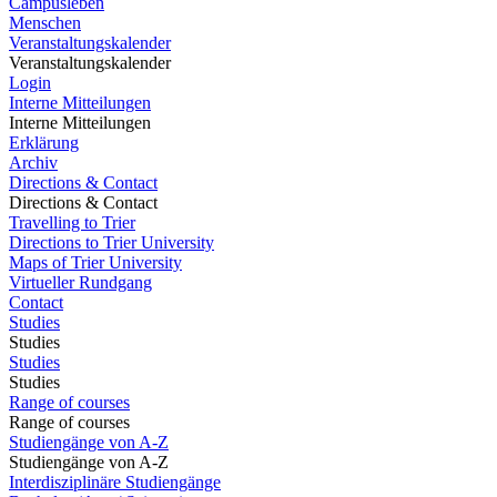
Campusleben
Menschen
Veranstaltungskalender
Veranstaltungskalender
Login
Interne Mitteilungen
Interne Mitteilungen
Erklärung
Archiv
Directions & Contact
Directions & Contact
Travelling to Trier
Directions to Trier University
Maps of Trier University
Virtueller Rundgang
Contact
Studies
Studies
Studies
Studies
Range of courses
Range of courses
Studiengänge von A-Z
Studiengänge von A-Z
Interdisziplinäre Studiengänge