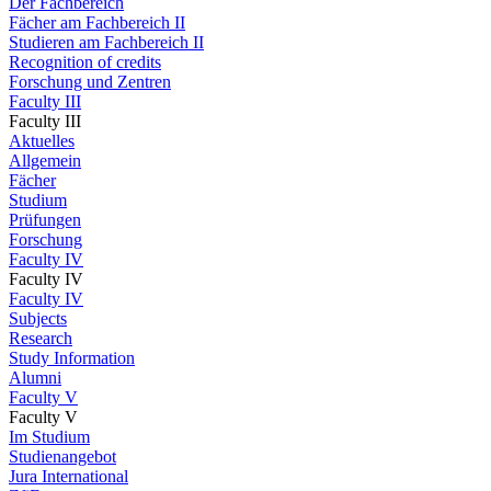
Der Fachbereich
Fächer am Fachbereich II
Studieren am Fachbereich II
Recognition of credits
Forschung und Zentren
Faculty III
Faculty III
Aktuelles
Allgemein
Fächer
Studium
Prüfungen
Forschung
Faculty IV
Faculty IV
Faculty IV
Subjects
Research
Study Information
Alumni
Faculty V
Faculty V
Im Studium
Studienangebot
Jura International