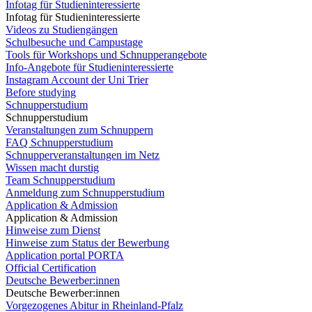
Infotag für Studieninteressierte
Infotag für Studieninteressierte
Videos zu Studiengängen
Schulbesuche und Campustage
Tools für Workshops und Schnupperangebote
Info-Angebote für Studieninteressierte
Instagram Account der Uni Trier
Before studying
Schnupperstudium
Schnupperstudium
Veranstaltungen zum Schnuppern
FAQ Schnupperstudium
Schnupperveranstaltungen im Netz
Wissen macht durstig
Team Schnupperstudium
Anmeldung zum Schnupperstudium
Application & Admission
Application & Admission
Hinweise zum Dienst
Hinweise zum Status der Bewerbung
Application portal PORTA
Official Certification
Deutsche Bewerber:innen
Deutsche Bewerber:innen
Vorgezogenes Abitur in Rheinland-Pfalz