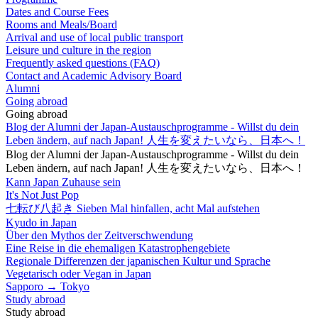
Dates and Course Fees
Rooms and Meals/Board
Arrival and use of local public transport
Leisure und culture in the region
Frequently asked questions (FAQ)
Contact and Academic Advisory Board
Alumni
Going abroad
Going abroad
Blog der Alumni der Japan-Austauschprogramme - Willst du dein
Leben ändern, auf nach Japan! 人生を変えたいなら、日本へ！
Blog der Alumni der Japan-Austauschprogramme - Willst du dein
Leben ändern, auf nach Japan! 人生を変えたいなら、日本へ！
Kann Japan Zuhause sein
It's Not Just Pop
七転び八起き Sieben Mal hinfallen, acht Mal aufstehen
Kyudo in Japan
Über den Mythos der Zeitverschwendung
Eine Reise in die ehemaligen Katastrophengebiete
Regionale Differenzen der japanischen Kultur und Sprache
Vegetarisch oder Vegan in Japan
Sapporo → Tokyo
Study abroad
Study abroad