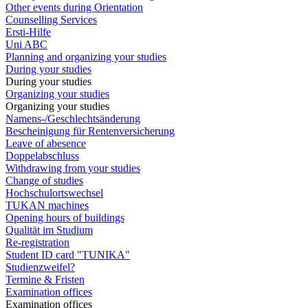
Other events during Orientation
Counselling Services
Ersti-Hilfe
Uni ABC
Planning and organizing your studies
During your studies
During your studies
Organizing your studies
Organizing your studies
Namens-/Geschlechtsänderung
Bescheinigung für Rentenversicherung
Leave of abesence
Doppelabschluss
Withdrawing from your studies
Change of studies
Hochschulortswechsel
TUKAN machines
Opening hours of buildings
Qualität im Studium
Re-registration
Student ID card "TUNIKA"
Studienzweifel?
Termine & Fristen
Examination offices
Examination offices