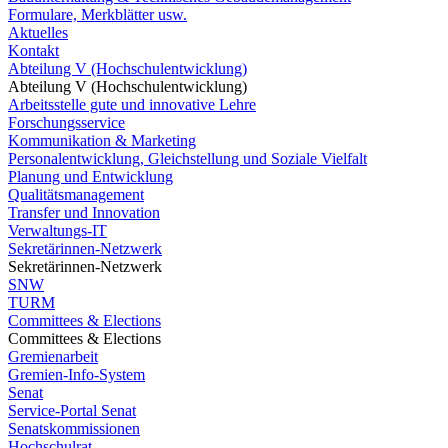
Formulare, Merkblätter usw.
Aktuelles
Kontakt
Abteilung V (Hochschulentwicklung)
Abteilung V (Hochschulentwicklung)
Arbeitsstelle gute und innovative Lehre
Forschungsservice
Kommunikation & Marketing
Personalentwicklung, Gleichstellung und Soziale Vielfalt
Planung und Entwicklung
Qualitätsmanagement
Transfer und Innovation
Verwaltungs-IT
Sekretärinnen-Netzwerk
Sekretärinnen-Netzwerk
SNW
TURM
Committees & Elections
Committees & Elections
Gremienarbeit
Gremien-Info-System
Senat
Service-Portal Senat
Senatskommissionen
Hochschulrat