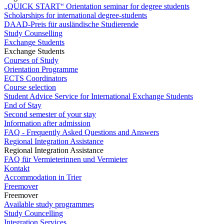
„QUICK START“ Orientation seminar for degree students
Scholarships for international degree-students
DAAD-Preis für ausländische Studierende
Study Counselling
Exchange Students
Exchange Students
Courses of Study
Orientation Programme
ECTS Coordinators
Course selection
Student Advice Service for International Exchange Students
End of Stay
Second semester of your stay
Information after admission
FAQ - Frequently Asked Questions and Answers
Regional Integration Assistance
Regional Integration Assistance
FAQ für Vermieterinnen und Vermieter
Kontakt
Accommodation in Trier
Freemover
Freemover
Available study programmes
Study Councelling
Integration Services