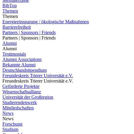
Mensaterrasse
BibTop
Themen
Themen
Energieeinsparung / ökologische Maßnahmen
Barrierefreiheit
Partners | Sponsors | Friends
Partners | Sponsors | Friends
Alumni
Alumni
Testimonials
Alumni Associations
Bekannte Alumni
Deutschlandstipendium
Freundeskreis Trierer Universität e.V.
Freundeskreis Trierer Universität e.V.
Geförderte Projekte
Wissenschaftsallianz
Universität der Großregion
Studierendenwerk
Mitgliedschaften
News
News
Forschung
Studium