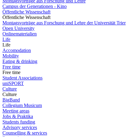
Montagsvorträge aus Forschung und Lehre
Campus der Generationen - Kino
Öffentliche Wissenschaft
Öffentliche Wissenschaft
Montagsvorträge aus Forschung und Lehre der Universität Trier
Open University
Onlinematerialien
Life
Life
Accomodation
Mobility
Eating & drinking
Free time
Free time
Student Associations
uniSPORT
Culture
Culture
BigBand
Collegium Musicum
Meeting areas
Jobs & Praktika
Students funding
Advisory services
Counselling & services