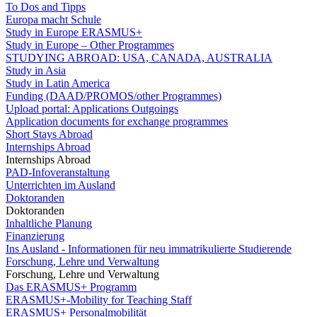
To Dos and Tipps
Europa macht Schule
Study in Europe ERASMUS+
Study in Europe – Other Programmes
STUDYING ABROAD: USA, CANADA, AUSTRALIA
Study in Asia
Study in Latin America
Funding (DAAD/PROMOS/other Programmes)
Upload portal: Applications Outgoings
Application documents for exchange programmes
Short Stays Abroad
Internships Abroad
Internships Abroad
PAD-Infoveranstaltung
Unterrichten im Ausland
Doktoranden
Doktoranden
Inhaltliche Planung
Finanzierung
Ins Ausland - Informationen für neu immatrikulierte Studierende
Forschung, Lehre und Verwaltung
Forschung, Lehre und Verwaltung
Das ERASMUS+ Programm
ERASMUS+-Mobility for Teaching Staff
ERASMUS+ Personalmobilität