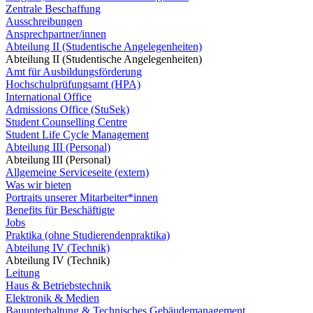
Zentrale Beschaffung
Ausschreibungen
Ansprechpartner/innen
Abteilung II (Studentische Angelegenheiten)
Abteilung II (Studentische Angelegenheiten)
Amt für Ausbildungsförderung
Hochschulprüfungsamt (HPA)
International Office
Admissions Office (StuSek)
Student Counselling Centre
Student Life Cycle Management
Abteilung III (Personal)
Abteilung III (Personal)
Allgemeine Serviceseite (extern)
Was wir bieten
Portraits unserer Mitarbeiter*innen
Benefits für Beschäftigte
Jobs
Praktika (ohne Studierendenpraktika)
Abteilung IV (Technik)
Abteilung IV (Technik)
Leitung
Haus & Betriebstechnik
Elektronik & Medien
Bauunterhaltung & Technisches Gebäudemanagement