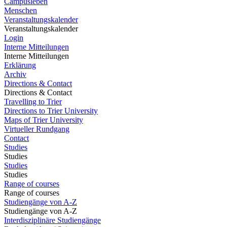
Campusleben
Menschen
Veranstaltungskalender
Veranstaltungskalender
Login
Interne Mitteilungen
Interne Mitteilungen
Erklärung
Archiv
Directions & Contact
Directions & Contact
Travelling to Trier
Directions to Trier University
Maps of Trier University
Virtueller Rundgang
Contact
Studies
Studies
Studies
Studies
Range of courses
Range of courses
Studiengänge von A-Z
Studiengänge von A-Z
Interdisziplinäre Studiengänge