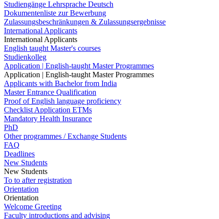
Studiengänge Lehrsprache Deutsch
Dokumentenliste zur Bewerbung
Zulassungsbeschränkungen & Zulassungsergebnisse
International Applicants
International Applicants
English taught Master's courses
Studienkolleg
Application | English-taught Master Programmes
Application | English-taught Master Programmes
Applicants with Bachelor from India
Master Entrance Qualification
Proof of English language proficiency
Checklist Application ETMs
Mandatory Health Insurance
PhD
Other programmes / Exchange Students
FAQ
Deadlines
New Students
New Students
To to after registration
Orientation
Orientation
Welcome Greeting
Faculty introductions and advising