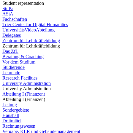
Student representation
StuPa
AStA
Fachschaften
Trier Center for Digital Humanities
UniversitätsVideoAbteilung
Delegates
Zentrum für Lehrkräftebildung
Zentrum für Lehrkräftebildung
Das ZfL
Beratung & Coaching
Vor dem Studium
Studierende
Lehrende
Research Facilities
University Administration
University Administration
Abteilung I (Finanzen)
Abteilung I (Finanzen)
Leitung
Sondergebiete
Haushalt
Drittmittel
Rechnungswesen
Vergabe, KLR und Gebäudemanagement