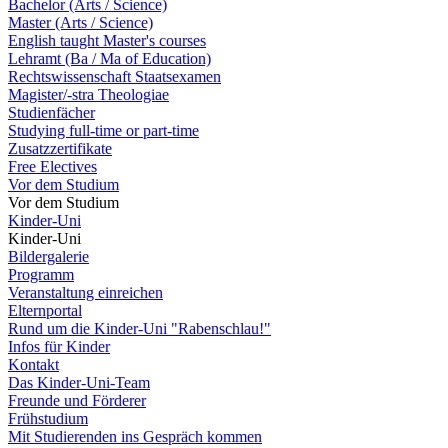
Bachelor (Arts / Science)
Master (Arts / Science)
English taught Master's courses
Lehramt (Ba / Ma of Education)
Rechtswissenschaft Staatsexamen
Magister/-stra Theologiae
Studienfächer
Studying full-time or part-time
Zusatzzertifikate
Free Electives
Vor dem Studium
Vor dem Studium
Kinder-Uni
Kinder-Uni
Bildergalerie
Programm
Veranstaltung einreichen
Elternportal
Rund um die Kinder-Uni "Rabenschlau!"
Infos für Kinder
Kontakt
Das Kinder-Uni-Team
Freunde und Förderer
Frühstudium
Mit Studierenden ins Gespräch kommen