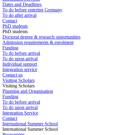
Dates and Deadlines
To do before entering Germany
To do after arrival
Contact
PhD students
PhD students
Doctoral degree & research opportunities
Admission requirements & enrolment
Funding
To do before arrival
To do upon arrival
Individual support
Integration service
Contact us
Visiting Scholars
Visiting Scholars
Planning and Organisation
Funding
To do before arrival
To do upon arrival
Integration Service
Contact
International Summer School
International Summer School
Programme