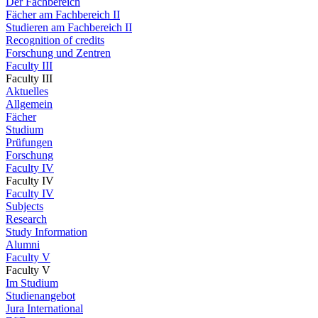
Der Fachbereich
Fächer am Fachbereich II
Studieren am Fachbereich II
Recognition of credits
Forschung und Zentren
Faculty III
Faculty III
Aktuelles
Allgemein
Fächer
Studium
Prüfungen
Forschung
Faculty IV
Faculty IV
Faculty IV
Subjects
Research
Study Information
Alumni
Faculty V
Faculty V
Im Studium
Studienangebot
Jura International