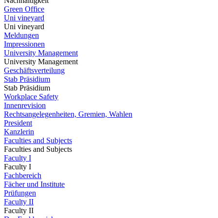
Nachhaltigkeit
Green Office
Uni vineyard
Uni vineyard
Meldungen
Impressionen
University Management
University Management
Geschäftsverteilung
Stab Präsidium
Stab Präsidium
Workplace Safety
Innenrevision
Rechtsangelegenheiten, Gremien, Wahlen
President
Kanzlerin
Faculties and Subjects
Faculties and Subjects
Faculty I
Faculty I
Fachbereich
Fächer und Institute
Prüfungen
Faculty II
Faculty II