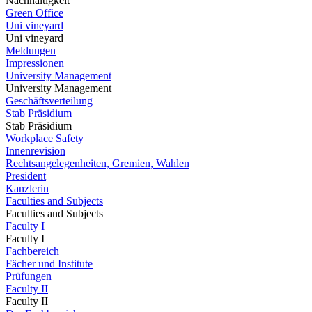
Nachhaltigkeit
Green Office
Uni vineyard
Uni vineyard
Meldungen
Impressionen
University Management
University Management
Geschäftsverteilung
Stab Präsidium
Stab Präsidium
Workplace Safety
Innenrevision
Rechtsangelegenheiten, Gremien, Wahlen
President
Kanzlerin
Faculties and Subjects
Faculties and Subjects
Faculty I
Faculty I
Fachbereich
Fächer und Institute
Prüfungen
Faculty II
Faculty II