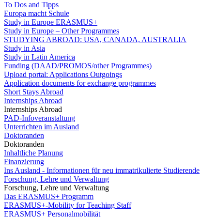
To Dos and Tipps
Europa macht Schule
Study in Europe ERASMUS+
Study in Europe – Other Programmes
STUDYING ABROAD: USA, CANADA, AUSTRALIA
Study in Asia
Study in Latin America
Funding (DAAD/PROMOS/other Programmes)
Upload portal: Applications Outgoings
Application documents for exchange programmes
Short Stays Abroad
Internships Abroad
Internships Abroad
PAD-Infoveranstaltung
Unterrichten im Ausland
Doktoranden
Doktoranden
Inhaltliche Planung
Finanzierung
Ins Ausland - Informationen für neu immatrikulierte Studierende
Forschung, Lehre und Verwaltung
Forschung, Lehre und Verwaltung
Das ERASMUS+ Programm
ERASMUS+-Mobility for Teaching Staff
ERASMUS+ Personalmobilität