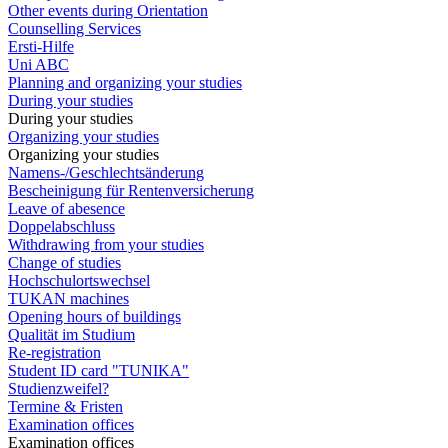
Other events during Orientation
Counselling Services
Ersti-Hilfe
Uni ABC
Planning and organizing your studies
During your studies
During your studies
Organizing your studies
Organizing your studies
Namens-/Geschlechtsänderung
Bescheinigung für Rentenversicherung
Leave of abesence
Doppelabschluss
Withdrawing from your studies
Change of studies
Hochschulortswechsel
TUKAN machines
Opening hours of buildings
Qualität im Studium
Re-registration
Student ID card "TUNIKA"
Studienzweifel?
Termine & Fristen
Examination offices
Examination offices