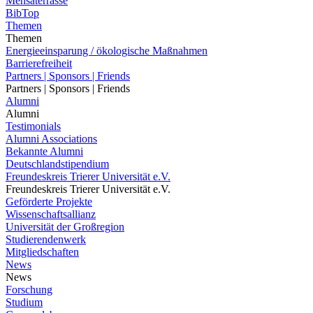
Mensaterrasse
BibTop
Themen
Themen
Energieeinsparung / ökologische Maßnahmen
Barrierefreiheit
Partners | Sponsors | Friends
Partners | Sponsors | Friends
Alumni
Alumni
Testimonials
Alumni Associations
Bekannte Alumni
Deutschlandstipendium
Freundeskreis Trierer Universität e.V.
Freundeskreis Trierer Universität e.V.
Geförderte Projekte
Wissenschaftsallianz
Universität der Großregion
Studierendenwerk
Mitgliedschaften
News
News
Forschung
Studium