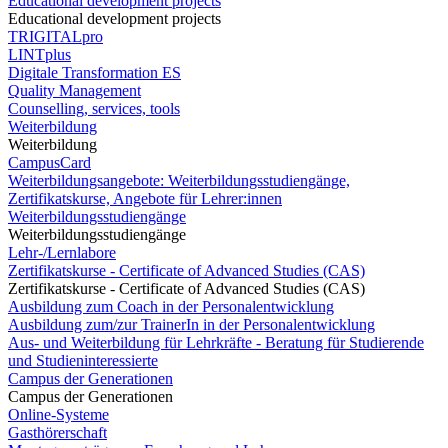
Educational development projects
Educational development projects
TRIGITALpro
LINTplus
Digitale Transformation ES
Quality Management
Counselling, services, tools
Weiterbildung
Weiterbildung
CampusCard
Weiterbildungsangebote: Weiterbildungsstudiengänge,
Zertifikatskurse, Angebote für Lehrer:innen
Weiterbildungsstudiengänge
Weiterbildungsstudiengänge
Lehr-/Lernlabore
Zertifikatskurse - Certificate of Advanced Studies (CAS)
Zertifikatskurse - Certificate of Advanced Studies (CAS)
Ausbildung zum Coach in der Personalentwicklung
Ausbildung zum/zur TrainerIn in der Personalentwicklung
Aus- und Weiterbildung für Lehrkräfte - Beratung für Studierende
und Studieninteressierte
Campus der Generationen
Campus der Generationen
Online-Systeme
Gasthörerschaft