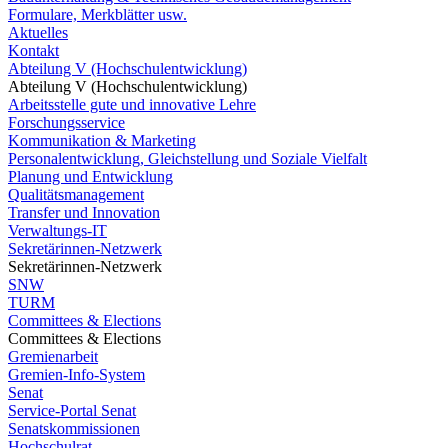
Formulare, Merkblätter usw.
Aktuelles
Kontakt
Abteilung V (Hochschulentwicklung)
Abteilung V (Hochschulentwicklung)
Arbeitsstelle gute und innovative Lehre
Forschungsservice
Kommunikation & Marketing
Personalentwicklung, Gleichstellung und Soziale Vielfalt
Planung und Entwicklung
Qualitätsmanagement
Transfer und Innovation
Verwaltungs-IT
Sekretärinnen-Netzwerk
Sekretärinnen-Netzwerk
SNW
TURM
Committees & Elections
Committees & Elections
Gremienarbeit
Gremien-Info-System
Senat
Service-Portal Senat
Senatskommissionen
Hochschulrat