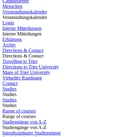
Campusleben
Menschen
Veranstaltungskalender
Veranstaltungskalender
Login
Interne Mitteilungen
Interne Mitteilungen
Erklärung
Archiv
Directions & Contact
Directions & Contact
Travelling to Trier
Directions to Trier University
Maps of Trier University
Virtueller Rundgang
Contact
Studies
Studies
Studies
Studies
Range of courses
Range of courses
Studiengänge von A-Z
Studiengänge von A-Z
Interdisziplinäre Studiengänge