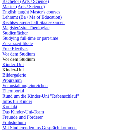
Bachelor (Arts / Science)
Master (Arts / Science)
English taught Master's courses
Lehramt (Ba / Ma of Education)
Rechtswissenschaft Staatsexamen
Magister/-stra Theologiae
Studienfächer
Studying full-time or part-time
Zusatzzertifikate
Free Electives
Vor dem Studium
Vor dem Studium
Kinder-Uni
Kinder-Uni
Bildergalerie
Programm
Veranstaltung einreichen
Elternportal
Rund um die Kinder-Uni "Rabenschlau!"
Infos für Kinder
Kontakt
Das Kinder-Uni-Team
Freunde und Förderer
Frühstudium
Mit Studierenden ins Gespräch kommen