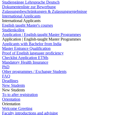
Studiengänge Lehrsprache Deutsch
Dokumentenliste zur Bewerbung
Zulassungsbeschränkungen & Zulassungsergebnisse
International Applicants
International Applicants
English taught Master's courses
Studienkolleg
Application | English-taught Master Programmes
Application | English-taught Master Programmes
Applicants with Bachelor from India
Master Entrance Qualification
Proof of English language proficiency
Checklist Application ETMs
Mandatory Health Insurance
PhD
Other programmes / Exchange Students
FAQ
Deadlines
New Students
New Students
To to after registration
Orientation
Orientation
Welcome Greeting
Faculty introductions and advising