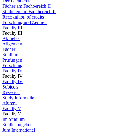
Der Fachbereich
Fächer am Fachbereich II
Studieren am Fachbereich II
Recognition of credits
Forschung und Zentren
Faculty III
Faculty III
Aktuelles
Allgemein
Fächer
Studium
Prüfungen
Forschung
Faculty IV
Faculty IV
Faculty IV
Subjects
Research
Study Information
Alumni
Faculty V
Faculty V
Im Studium
Studienangebot
Jura International