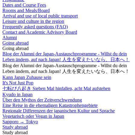
Dates and Course Fees
Rooms and Meals/Board
Arrival and use of local public transport
Leisure und culture in the region
Frequently asked questions (FAQ)
Contact and Academic Advisory Board
Alumni
Going abroad
Going abroad
Blog der Alumni der Japan-Austauschprogramme - Willst du dein
Leben ändern, auf nach Japan! 人生を変えたいなら、日本へ！
Blog der Alumni der Japan-Austauschprogramme - Willst du dein
Leben ändern, auf nach Japan! 人生を変えたいなら、日本へ！
Kann Japan Zuhause sein
It's Not Just Pop
七転び八起き Sieben Mal hinfallen, acht Mal aufstehen
Kyudo in Japan
Über den Mythos der Zeitverschwendung
Eine Reise in die ehemaligen Katastrophengebiete
Regionale Differenzen der japanischen Kultur und Sprache
Vegetarisch oder Vegan in Japan
Sapporo → Tokyo
Study abroad
Study abroad