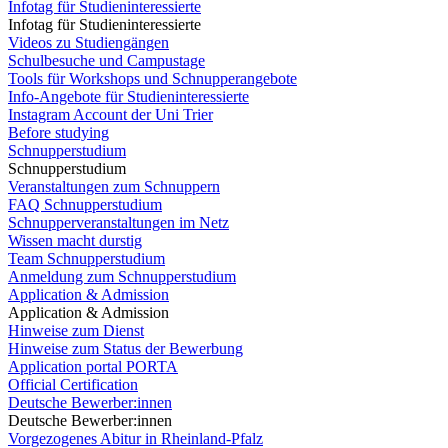
Infotag für Studieninteressierte
Infotag für Studieninteressierte
Videos zu Studiengängen
Schulbesuche und Campustage
Tools für Workshops und Schnupperangebote
Info-Angebote für Studieninteressierte
Instagram Account der Uni Trier
Before studying
Schnupperstudium
Schnupperstudium
Veranstaltungen zum Schnuppern
FAQ Schnupperstudium
Schnupperveranstaltungen im Netz
Wissen macht durstig
Team Schnupperstudium
Anmeldung zum Schnupperstudium
Application & Admission
Application & Admission
Hinweise zum Dienst
Hinweise zum Status der Bewerbung
Application portal PORTA
Official Certification
Deutsche Bewerber:innen
Deutsche Bewerber:innen
Vorgezogenes Abitur in Rheinland-Pfalz