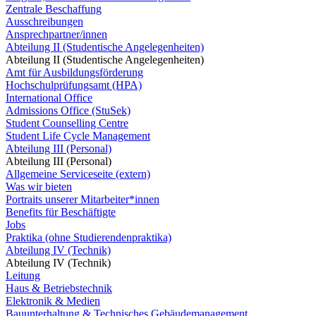
Zentrale Beschaffung
Ausschreibungen
Ansprechpartner/innen
Abteilung II (Studentische Angelegenheiten)
Abteilung II (Studentische Angelegenheiten)
Amt für Ausbildungsförderung
Hochschulprüfungsamt (HPA)
International Office
Admissions Office (StuSek)
Student Counselling Centre
Student Life Cycle Management
Abteilung III (Personal)
Abteilung III (Personal)
Allgemeine Serviceseite (extern)
Was wir bieten
Portraits unserer Mitarbeiter*innen
Benefits für Beschäftigte
Jobs
Praktika (ohne Studierendenpraktika)
Abteilung IV (Technik)
Abteilung IV (Technik)
Leitung
Haus & Betriebstechnik
Elektronik & Medien
Bauunterhaltung & Technisches Gebäudemanagement