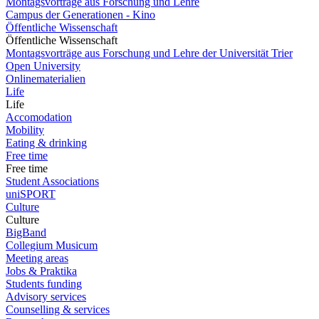
Montagsvorträge aus Forschung und Lehre
Campus der Generationen - Kino
Öffentliche Wissenschaft
Öffentliche Wissenschaft
Montagsvorträge aus Forschung und Lehre der Universität Trier
Open University
Onlinematerialien
Life
Life
Accomodation
Mobility
Eating & drinking
Free time
Free time
Student Associations
uniSPORT
Culture
Culture
BigBand
Collegium Musicum
Meeting areas
Jobs & Praktika
Students funding
Advisory services
Counselling & services