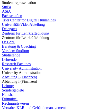
Student representation
StuPa
AStA
Fachschaften
Trier Center for Digital Humanities
UniversitätsVideoAbteilung
Delegates
Zentrum für Lehrkräftebildung
Zentrum für Lehrkräftebildung
Das ZfL
Beratung & Coaching
Vor dem Studium
Studierende
Lehrende
Research Facilities
University Administration
University Administration
Abteilung I (Finanzen)
Abteilung I (Finanzen)
Leitung
Sondergebiete
Haushalt
Drittmittel
Rechnungswesen
Vergabe, KLR und Gebäudemanagement