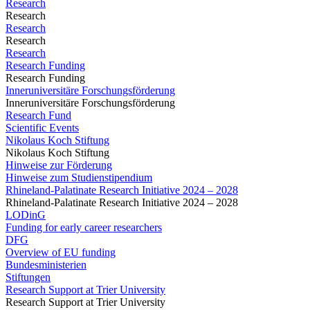
Research
Research
Research
Research
Research
Research Funding
Research Funding
Inneruniversitäre Forschungsförderung
Inneruniversitäre Forschungsförderung
Research Fund
Scientific Events
Nikolaus Koch Stiftung
Nikolaus Koch Stiftung
Hinweise zur Förderung
Hinweise zum Studienstipendium
Rhineland-Palatinate Research Initiative 2024 – 2028
Rhineland-Palatinate Research Initiative 2024 – 2028
LODinG
Funding for early career researchers
DFG
Overview of EU funding
Bundesministerien
Stiftungen
Research Support at Trier University
Research Support at Trier University