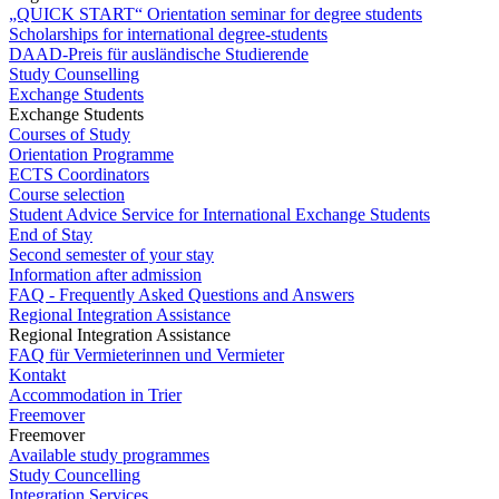
„QUICK START“ Orientation seminar for degree students
Scholarships for international degree-students
DAAD-Preis für ausländische Studierende
Study Counselling
Exchange Students
Exchange Students
Courses of Study
Orientation Programme
ECTS Coordinators
Course selection
Student Advice Service for International Exchange Students
End of Stay
Second semester of your stay
Information after admission
FAQ - Frequently Asked Questions and Answers
Regional Integration Assistance
Regional Integration Assistance
FAQ für Vermieterinnen und Vermieter
Kontakt
Accommodation in Trier
Freemover
Freemover
Available study programmes
Study Councelling
Integration Services