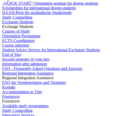
„QUICK START“ Orientation seminar for degree students
Scholarships for international degree-students
DAAD-Preis für ausländische Studierende
Study Counselling
Exchange Students
Exchange Students
Courses of Study
Orientation Programme
ECTS Coordinators
Course selection
Student Advice Service for International Exchange Students
End of Stay
Second semester of your stay
Information after admission
FAQ - Frequently Asked Questions and Answers
Regional Integration Assistance
Regional Integration Assistance
FAQ für Vermieterinnen und Vermieter
Kontakt
Accommodation in Trier
Freemover
Freemover
Available study programmes
Study Councelling
Integration Services