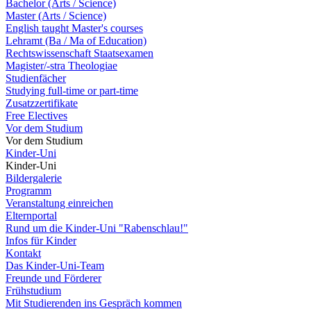
Bachelor (Arts / Science)
Master (Arts / Science)
English taught Master's courses
Lehramt (Ba / Ma of Education)
Rechtswissenschaft Staatsexamen
Magister/-stra Theologiae
Studienfächer
Studying full-time or part-time
Zusatzzertifikate
Free Electives
Vor dem Studium
Vor dem Studium
Kinder-Uni
Kinder-Uni
Bildergalerie
Programm
Veranstaltung einreichen
Elternportal
Rund um die Kinder-Uni "Rabenschlau!"
Infos für Kinder
Kontakt
Das Kinder-Uni-Team
Freunde und Förderer
Frühstudium
Mit Studierenden ins Gespräch kommen