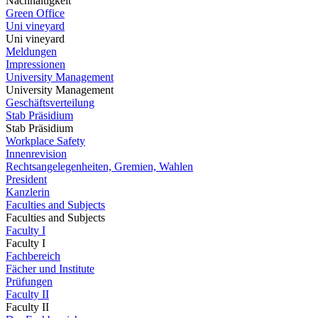
Nachhaltigkeit
Green Office
Uni vineyard
Uni vineyard
Meldungen
Impressionen
University Management
University Management
Geschäftsverteilung
Stab Präsidium
Stab Präsidium
Workplace Safety
Innenrevision
Rechtsangelegenheiten, Gremien, Wahlen
President
Kanzlerin
Faculties and Subjects
Faculties and Subjects
Faculty I
Faculty I
Fachbereich
Fächer und Institute
Prüfungen
Faculty II
Faculty II