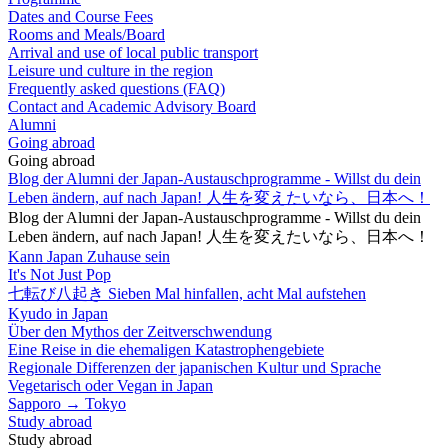
Dates and Course Fees
Rooms and Meals/Board
Arrival and use of local public transport
Leisure und culture in the region
Frequently asked questions (FAQ)
Contact and Academic Advisory Board
Alumni
Going abroad
Going abroad
Blog der Alumni der Japan-Austauschprogramme - Willst du dein
Leben ändern, auf nach Japan! 人生を変えたいなら、日本へ！
Blog der Alumni der Japan-Austauschprogramme - Willst du dein
Leben ändern, auf nach Japan! 人生を変えたいなら、日本へ！
Kann Japan Zuhause sein
It's Not Just Pop
七転び八起き Sieben Mal hinfallen, acht Mal aufstehen
Kyudo in Japan
Über den Mythos der Zeitverschwendung
Eine Reise in die ehemaligen Katastrophengebiete
Regionale Differenzen der japanischen Kultur und Sprache
Vegetarisch oder Vegan in Japan
Sapporo → Tokyo
Study abroad
Study abroad