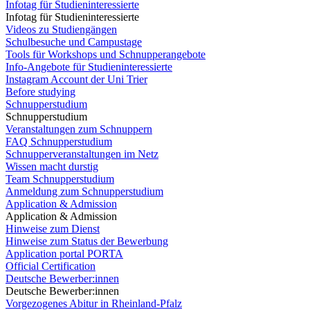
Infotag für Studieninteressierte
Infotag für Studieninteressierte
Videos zu Studiengängen
Schulbesuche und Campustage
Tools für Workshops und Schnupperangebote
Info-Angebote für Studieninteressierte
Instagram Account der Uni Trier
Before studying
Schnupperstudium
Schnupperstudium
Veranstaltungen zum Schnuppern
FAQ Schnupperstudium
Schnupperveranstaltungen im Netz
Wissen macht durstig
Team Schnupperstudium
Anmeldung zum Schnupperstudium
Application & Admission
Application & Admission
Hinweise zum Dienst
Hinweise zum Status der Bewerbung
Application portal PORTA
Official Certification
Deutsche Bewerber:innen
Deutsche Bewerber:innen
Vorgezogenes Abitur in Rheinland-Pfalz