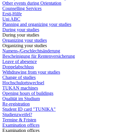
Other events during Orientation
Counselling Services
Ersti-Hilfe
Uni ABC
Planning and organizing your studies
During your studies
During your studies
Organizing your studies
Organizing your studies
Namens-/Geschlechtsänderung
Bescheinigung für Rentenversicherung
Leave of abesence
Doppelabschluss
Withdrawing from your studies
Change of studies
Hochschulortswechsel
TUKAN machines
Opening hours of buildings
Qualität im Studium
Re-registration
Student ID card "TUNIKA"
Studienzweifel?
Termine & Fristen
Examination offices
Examination offices