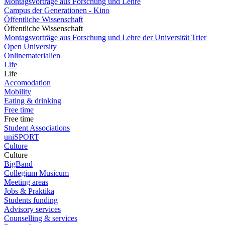
Montagsvorträge aus Forschung und Lehre
Campus der Generationen - Kino
Öffentliche Wissenschaft
Öffentliche Wissenschaft
Montagsvorträge aus Forschung und Lehre der Universität Trier
Open University
Onlinematerialien
Life
Life
Accomodation
Mobility
Eating & drinking
Free time
Free time
Student Associations
uniSPORT
Culture
Culture
BigBand
Collegium Musicum
Meeting areas
Jobs & Praktika
Students funding
Advisory services
Counselling & services