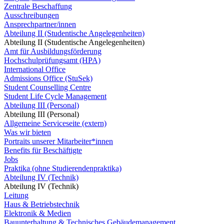
Zentrale Beschaffung
Ausschreibungen
Ansprechpartner/innen
Abteilung II (Studentische Angelegenheiten)
Abteilung II (Studentische Angelegenheiten)
Amt für Ausbildungsförderung
Hochschulprüfungsamt (HPA)
International Office
Admissions Office (StuSek)
Student Counselling Centre
Student Life Cycle Management
Abteilung III (Personal)
Abteilung III (Personal)
Allgemeine Serviceseite (extern)
Was wir bieten
Portraits unserer Mitarbeiter*innen
Benefits für Beschäftigte
Jobs
Praktika (ohne Studierendenpraktika)
Abteilung IV (Technik)
Abteilung IV (Technik)
Leitung
Haus & Betriebstechnik
Elektronik & Medien
Bauunterhaltung & Technisches Gebäudemanagement