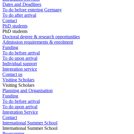
Dates and Deadlines
To do before entering Germany
To do after arrival
Contact
PhD students
PhD students
Doctoral degree & research opportunities
Admission requirements & enrolment
Funding
To do before arrival
To do upon arrival
Individual support
Integration service
Contact us
Visiting Scholars
Visiting Scholars
Planning and Organisation
Funding
To do before arrival
To do upon arrival
Integration Service
Contact
International Summer School
International Summer School
Programme