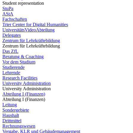
Student representation
StuPa
AStA
Fachschaften
Trier Center for Digital Humanities
UniversitätsVideoAbteilung
Delegates
Zentrum für Lehrkräftebildung
Zentrum für Lehrkräftebildung
Das ZfL
Beratung & Coaching
Vor dem Studium
Studierende
Lehrende
Research Facilities
University Administration
University Administration
Abteilung I (Finanzen)
Abteilung I (Finanzen)
Leitung
Sondergebiete
Haushalt
Drittmittel
Rechnungswesen
Vergabe, KLR und Gebäudemanagement