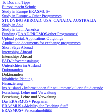
To Dos and Tipps
Europa macht Schule
Study in Europe ERASMUS+
Study in Europe – Other Programmes
STUDYING ABROAD: USA, CANADA, AUSTRALIA
Study in Asia
Study in Latin America
Funding (DAAD/PROMOS/other Programmes)
Upload portal: Applications Outgoings
Application documents for exchange programmes
Short Stays Abroad
Internships Abroad
Internships Abroad
PAD-Infoveranstaltung
Unterrichten im Ausland
Doktoranden
Doktoranden
Inhaltliche Planung
Finanzierung
Ins Ausland - Informationen für neu immatrikulierte Studierende
Forschung, Lehre und Verwaltung
Forschung, Lehre und Verwaltung
Das ERASMUS+ Programm
ERASMUS+-Mobility for Teaching Staff
ERASMUS+ Personalmobilität