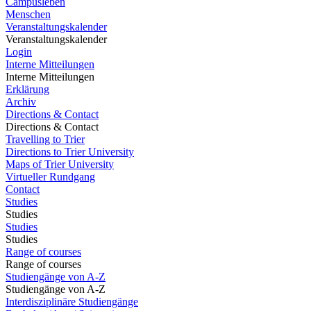
Campusleben
Menschen
Veranstaltungskalender
Veranstaltungskalender
Login
Interne Mitteilungen
Interne Mitteilungen
Erklärung
Archiv
Directions & Contact
Directions & Contact
Travelling to Trier
Directions to Trier University
Maps of Trier University
Virtueller Rundgang
Contact
Studies
Studies
Studies
Studies
Range of courses
Range of courses
Studiengänge von A-Z
Studiengänge von A-Z
Interdisziplinäre Studiengänge