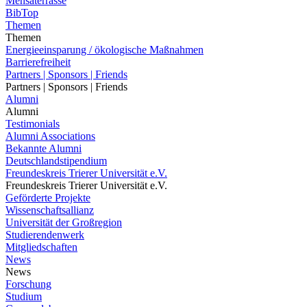
Mensaterrasse
BibTop
Themen
Themen
Energieeinsparung / ökologische Maßnahmen
Barrierefreiheit
Partners | Sponsors | Friends
Partners | Sponsors | Friends
Alumni
Alumni
Testimonials
Alumni Associations
Bekannte Alumni
Deutschlandstipendium
Freundeskreis Trierer Universität e.V.
Freundeskreis Trierer Universität e.V.
Geförderte Projekte
Wissenschaftsallianz
Universität der Großregion
Studierendenwerk
Mitgliedschaften
News
News
Forschung
Studium