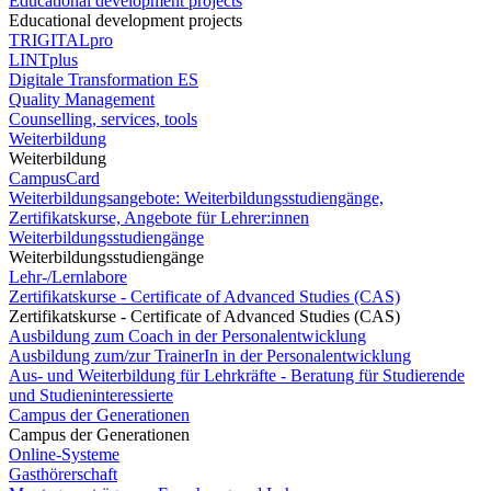
Educational development projects
Educational development projects
TRIGITALpro
LINTplus
Digitale Transformation ES
Quality Management
Counselling, services, tools
Weiterbildung
Weiterbildung
CampusCard
Weiterbildungsangebote: Weiterbildungsstudiengänge,
Zertifikatskurse, Angebote für Lehrer:innen
Weiterbildungsstudiengänge
Weiterbildungsstudiengänge
Lehr-/Lernlabore
Zertifikatskurse - Certificate of Advanced Studies (CAS)
Zertifikatskurse - Certificate of Advanced Studies (CAS)
Ausbildung zum Coach in der Personalentwicklung
Ausbildung zum/zur TrainerIn in der Personalentwicklung
Aus- und Weiterbildung für Lehrkräfte - Beratung für Studierende
und Studieninteressierte
Campus der Generationen
Campus der Generationen
Online-Systeme
Gasthörerschaft