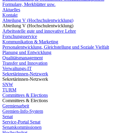
Formulare, Merkblätter usw.
Aktuelles
Kontakt
Abteilung V (Hochschulentwicklung)
Abteilung V (Hochschulentwicklung)
Arbeitsstelle gute und innovative Lehre
Forschungsservice
Kommunikation & Marketing
Personalentwicklung, Gleichstellung und Soziale Vielfalt
Planung und Entwicklung
Qualitätsmanagement
Transfer und Innovation
Verwaltungs-IT
Sekretärinnen-Netzwerk
Sekretärinnen-Netzwerk
SNW
TURM
Committees & Elections
Committees & Elections
Gremienarbeit
Gremien-Info-System
Senat
Service-Portal Senat
Senatskommissionen
Hochschulrat