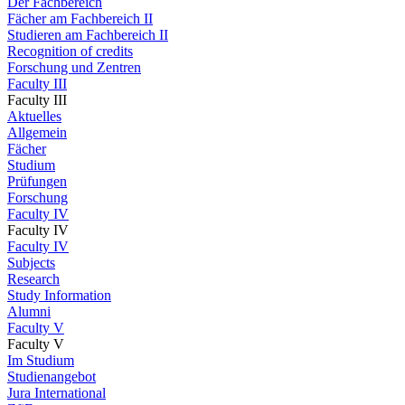
Der Fachbereich
Fächer am Fachbereich II
Studieren am Fachbereich II
Recognition of credits
Forschung und Zentren
Faculty III
Faculty III
Aktuelles
Allgemein
Fächer
Studium
Prüfungen
Forschung
Faculty IV
Faculty IV
Faculty IV
Subjects
Research
Study Information
Alumni
Faculty V
Faculty V
Im Studium
Studienangebot
Jura International