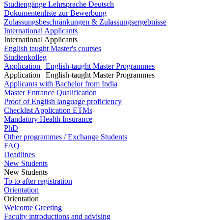
Studiengänge Lehrsprache Deutsch
Dokumentenliste zur Bewerbung
Zulassungsbeschränkungen & Zulassungsergebnisse
International Applicants
International Applicants
English taught Master's courses
Studienkolleg
Application | English-taught Master Programmes
Application | English-taught Master Programmes
Applicants with Bachelor from India
Master Entrance Qualification
Proof of English language proficiency
Checklist Application ETMs
Mandatory Health Insurance
PhD
Other programmes / Exchange Students
FAQ
Deadlines
New Students
New Students
To to after registration
Orientation
Orientation
Welcome Greeting
Faculty introductions and advising