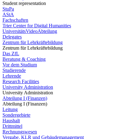
Student representation
StuPa
AStA
Fachschaften
Trier Center for Digital Humanities
UniversitätsVideoAbteilung
Delegates
Zentrum für Lehrkräftebildung
Zentrum für Lehrkräftebildung
Das ZfL
Beratung & Coaching
Vor dem Studium
Studierende
Lehrende
Research Facilities
University Administration
University Administration
Abteilung I (Finanzen)
Abteilung I (Finanzen)
Leitung
Sondergebiete
Haushalt
Drittmittel
Rechnungswesen
Vergabe, KLR und Gebäudemanagement