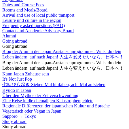
Dates and Course Fees
Rooms and Meals/Board
Arrival and use of local public transport
Leisure und culture in the region
Frequently asked questions (FAQ)
Contact and Academic Advisory Board
Alumni
Going abroad
Going abroad
Blog der Alumni der Japan-Austauschprogramme - Willst du dein
Leben ändern, auf nach Japan! 人生を変えたいなら、日本へ！
Blog der Alumni der Japan-Austauschprogramme - Willst du dein
Leben ändern, auf nach Japan! 人生を変えたいなら、日本へ！
Kann Japan Zuhause sein
It's Not Just Pop
七転び八起き Sieben Mal hinfallen, acht Mal aufstehen
Kyudo in Japan
Über den Mythos der Zeitverschwendung
Eine Reise in die ehemaligen Katastrophengebiete
Regionale Differenzen der japanischen Kultur und Sprache
Vegetarisch oder Vegan in Japan
Sapporo → Tokyo
Study abroad
Study abroad