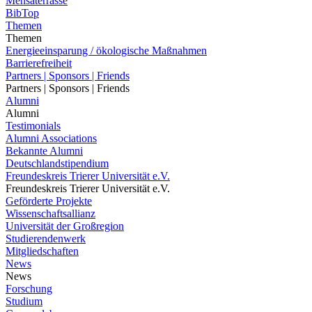
Mensaterrasse
BibTop
Themen
Themen
Energieeinsparung / ökologische Maßnahmen
Barrierefreiheit
Partners | Sponsors | Friends
Partners | Sponsors | Friends
Alumni
Alumni
Testimonials
Alumni Associations
Bekannte Alumni
Deutschlandstipendium
Freundeskreis Trierer Universität e.V.
Freundeskreis Trierer Universität e.V.
Geförderte Projekte
Wissenschaftsallianz
Universität der Großregion
Studierendenwerk
Mitgliedschaften
News
News
Forschung
Studium