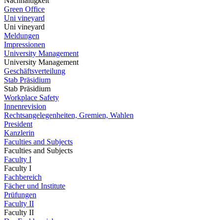
Nachhaltigkeit
Green Office
Uni vineyard
Uni vineyard
Meldungen
Impressionen
University Management
University Management
Geschäftsverteilung
Stab Präsidium
Stab Präsidium
Workplace Safety
Innenrevision
Rechtsangelegenheiten, Gremien, Wahlen
President
Kanzlerin
Faculties and Subjects
Faculties and Subjects
Faculty I
Faculty I
Fachbereich
Fächer und Institute
Prüfungen
Faculty II
Faculty II