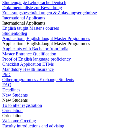
Studiengänge Lehrsprache Deutsch
Dokumentenliste zur Bewerbung
Zulassungsbeschränkungen & Zulassungsergebnisse
International Applicants
International Applicants
English taught Master's courses
Studienkolleg
Application | English-taught Master Programmes
Application | English-taught Master Programmes
Applicants with Bachelor from India
Master Entrance Qualification
Proof of English language proficiency
Checklist Application ETMs
Mandatory Health Insurance
PhD
Other programmes / Exchange Students
FAQ
Deadlines
New Students
New Students
To to after registration
Orientation
Orientation
Welcome Greeting
Faculty introductions and advising