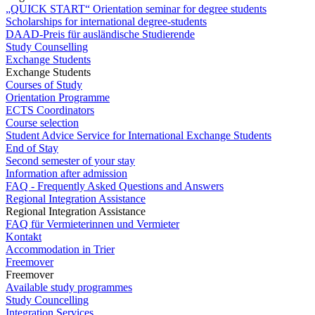
„QUICK START“ Orientation seminar for degree students
Scholarships for international degree-students
DAAD-Preis für ausländische Studierende
Study Counselling
Exchange Students
Exchange Students
Courses of Study
Orientation Programme
ECTS Coordinators
Course selection
Student Advice Service for International Exchange Students
End of Stay
Second semester of your stay
Information after admission
FAQ - Frequently Asked Questions and Answers
Regional Integration Assistance
Regional Integration Assistance
FAQ für Vermieterinnen und Vermieter
Kontakt
Accommodation in Trier
Freemover
Freemover
Available study programmes
Study Councelling
Integration Services