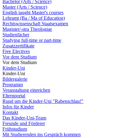
Bachelor (Arts / Science)
Master (Arts / Science)
English taught Master's courses
Lehramt (Ba / Ma of Education)
Rechtswissenschaft Staatsexamen
Magister/-stra Theologiae
Studienfächer
Studying full-time or part-time
Zusatzzertifikate
Free Electives
Vor dem Studium
Vor dem Studium
Kinder-Uni
Kinder-Uni
Bildergalerie
Programm
Veranstaltung einreichen
Elternportal
Rund um die Kinder-Uni "Rabenschlau!"
Infos für Kinder
Kontakt
Das Kinder-Uni-Team
Freunde und Förderer
Frühstudium
Mit Studierenden ins Gespräch kommen