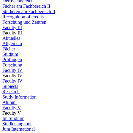
Der Fachbereich
Fächer am Fachbereich II
Studieren am Fachbereich II
Recognition of credits
Forschung und Zentren
Faculty III
Faculty III
Aktuelles
Allgemein
Fächer
Studium
Prüfungen
Forschung
Faculty IV
Faculty IV
Faculty IV
Subjects
Research
Study Information
Alumni
Faculty V
Faculty V
Im Studium
Studienangebot
Jura International