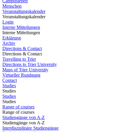
Campusleben
Menschen
Veranstaltungskalender
Veranstaltungskalender
Login
Interne Mitteilungen
Interne Mitteilungen
Erklärung
Archiv
Directions & Contact
Directions & Contact
Travelling to Trier
Directions to Trier University
Maps of Trier University
Virtueller Rundgang
Contact
Studies
Studies
Studies
Studies
Range of courses
Range of courses
Studiengänge von A-Z
Studiengänge von A-Z
Interdisziplinäre Studiengänge