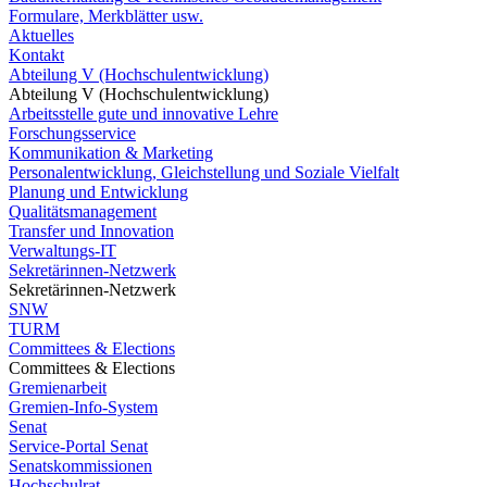
Formulare, Merkblätter usw.
Aktuelles
Kontakt
Abteilung V (Hochschulentwicklung)
Abteilung V (Hochschulentwicklung)
Arbeitsstelle gute und innovative Lehre
Forschungsservice
Kommunikation & Marketing
Personalentwicklung, Gleichstellung und Soziale Vielfalt
Planung und Entwicklung
Qualitätsmanagement
Transfer und Innovation
Verwaltungs-IT
Sekretärinnen-Netzwerk
Sekretärinnen-Netzwerk
SNW
TURM
Committees & Elections
Committees & Elections
Gremienarbeit
Gremien-Info-System
Senat
Service-Portal Senat
Senatskommissionen
Hochschulrat