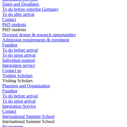
Dates and Deadlines
To do before entering Germany
To do after arrival
Contact
PhD students
PhD students
Doctoral degree & research opportunities
Admission requirements & enrolment
Funding
To do before arrival
To do upon arrival
Individual support
Integration service
Contact us
Visiting Scholars
Visiting Scholars
Planning and Organisation
Funding
To do before arrival
To do upon arrival
Integration Service
Contact
International Summer School
International Summer School
Programme