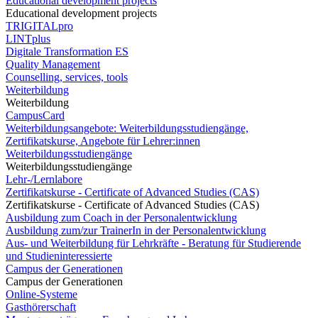
Educational development projects
Educational development projects
TRIGITALpro
LINTplus
Digitale Transformation ES
Quality Management
Counselling, services, tools
Weiterbildung
Weiterbildung
CampusCard
Weiterbildungsangebote: Weiterbildungsstudiengänge,
Zertifikatskurse, Angebote für Lehrer:innen
Weiterbildungsstudiengänge
Weiterbildungsstudiengänge
Lehr-/Lernlabore
Zertifikatskurse - Certificate of Advanced Studies (CAS)
Zertifikatskurse - Certificate of Advanced Studies (CAS)
Ausbildung zum Coach in der Personalentwicklung
Ausbildung zum/zur TrainerIn in der Personalentwicklung
Aus- und Weiterbildung für Lehrkräfte - Beratung für Studierende
und Studieninteressierte
Campus der Generationen
Campus der Generationen
Online-Systeme
Gasthörerschaft