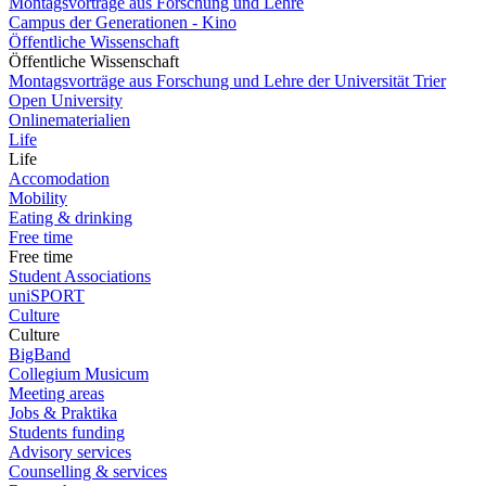
Montagsvorträge aus Forschung und Lehre
Campus der Generationen - Kino
Öffentliche Wissenschaft
Öffentliche Wissenschaft
Montagsvorträge aus Forschung und Lehre der Universität Trier
Open University
Onlinematerialien
Life
Life
Accomodation
Mobility
Eating & drinking
Free time
Free time
Student Associations
uniSPORT
Culture
Culture
BigBand
Collegium Musicum
Meeting areas
Jobs & Praktika
Students funding
Advisory services
Counselling & services