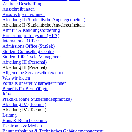
Zentrale Beschaffung
Ausschreibungen
Ansprechpartner/innen
Abteilung II (Studentische Angelegenheiten)
Abteilung II (Studentische Angelegenheiten)
Amt für Ausbildungsförderung
Hochschulprüfungsamt (HPA)
International Office
Admissions Office (StuSek)
Student Counselling Centre
Student Life Cycle Management
Abteilung III (Personal)
Abteilung III (Personal)
Allgemeine Serviceseite (extern)
Was wir bieten
Portraits unserer Mitarbeiter*innen
Benefits für Beschäftigte
Jobs
Praktika (ohne Studierendenpraktika)
Abteilung IV (Technik)
Abteilung IV (Technik)
Leitung
Haus & Betriebstechnik
Elektronik & Medien
Bauunterhaltung & Technisches Gebäudemanagement