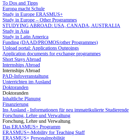
To Dos and Tipps
Europa macht Schule
Study in Europe ERASMUS+
Study in Europe – Other Programmes
STUDYING ABROAD: USA, CANADA, AUSTRALIA
Study in Asia
Study in Latin America
Funding (DAAD/PROMOS/other Programmes)
Upload portal: Applications Outgoings
Application documents for exchange programmes
Short Stays Abroad
Internships Abroad
Internships Abroad
PAD-Infoveranstaltung
Unterrichten im Ausland
Doktoranden
Doktoranden
Inhaltliche Planung
Finanzierung
Ins Ausland - Informationen für neu immatrikulierte Studierende
Forschung, Lehre und Verwaltung
Forschung, Lehre und Verwaltung
Das ERASMUS+ Programm
ERASMUS+-Mobility for Teaching Staff
ERASMUS+ Personalmobilität