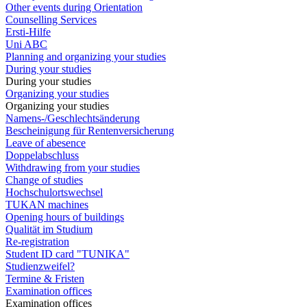
Other events during Orientation
Counselling Services
Ersti-Hilfe
Uni ABC
Planning and organizing your studies
During your studies
During your studies
Organizing your studies
Organizing your studies
Namens-/Geschlechtsänderung
Bescheinigung für Rentenversicherung
Leave of abesence
Doppelabschluss
Withdrawing from your studies
Change of studies
Hochschulortswechsel
TUKAN machines
Opening hours of buildings
Qualität im Studium
Re-registration
Student ID card "TUNIKA"
Studienzweifel?
Termine & Fristen
Examination offices
Examination offices