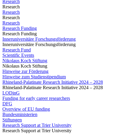
Research
Research
Research
Research
Research
Research Funding
Research Funding
Inneruniversitäre Forschungsförderung
Inneruniversitäre Forschungsförderung
Research Fund
Scientific Events
Nikolaus Koch Stiftung
Nikolaus Koch Stiftung
Hinweise zur Förderung
Hinweise zum Studienstipendium
Rhineland-Palatinate Research Initiative 2024 – 2028
Rhineland-Palatinate Research Initiative 2024 – 2028
LODinG
Funding for early career researchers
DFG
Overview of EU funding
Bundesministerien
Stiftungen
Research Support at Trier University
Research Support at Trier University