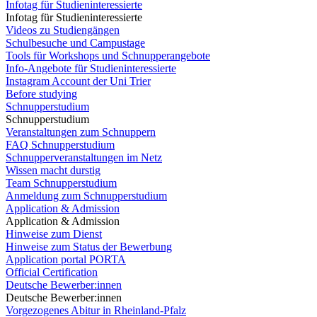
Infotag für Studieninteressierte
Infotag für Studieninteressierte
Videos zu Studiengängen
Schulbesuche und Campustage
Tools für Workshops und Schnupperangebote
Info-Angebote für Studieninteressierte
Instagram Account der Uni Trier
Before studying
Schnupperstudium
Schnupperstudium
Veranstaltungen zum Schnuppern
FAQ Schnupperstudium
Schnupperveranstaltungen im Netz
Wissen macht durstig
Team Schnupperstudium
Anmeldung zum Schnupperstudium
Application & Admission
Application & Admission
Hinweise zum Dienst
Hinweise zum Status der Bewerbung
Application portal PORTA
Official Certification
Deutsche Bewerber:innen
Deutsche Bewerber:innen
Vorgezogenes Abitur in Rheinland-Pfalz