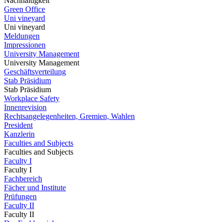
Nachhaltigkeit
Green Office
Uni vineyard
Uni vineyard
Meldungen
Impressionen
University Management
University Management
Geschäftsverteilung
Stab Präsidium
Stab Präsidium
Workplace Safety
Innenrevision
Rechtsangelegenheiten, Gremien, Wahlen
President
Kanzlerin
Faculties and Subjects
Faculties and Subjects
Faculty I
Faculty I
Fachbereich
Fächer und Institute
Prüfungen
Faculty II
Faculty II