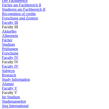
Der Fachbereich
Fächer am Fachbereich II
Studieren am Fachbereich II
Recognition of credits
Forschung und Zentren
Faculty III
Faculty III
Aktuelles
Allgemein
Fächer
Studium
Prüfungen
Forschung
Faculty IV
Faculty IV
Faculty IV
Subjects
Research
Study Information
Alumni
Faculty V
Faculty V
Im Studium
Studienangebot
Jura International