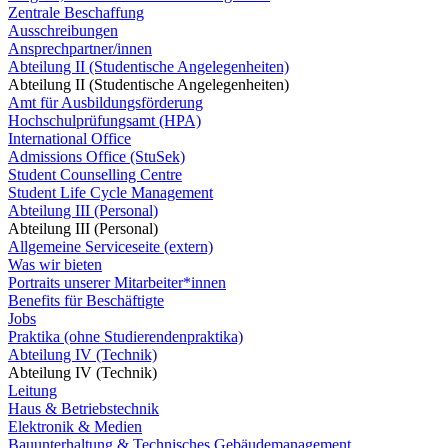
Zentrale Beschaffung
Ausschreibungen
Ansprechpartner/innen
Abteilung II (Studentische Angelegenheiten)
Abteilung II (Studentische Angelegenheiten)
Amt für Ausbildungsförderung
Hochschulprüfungsamt (HPA)
International Office
Admissions Office (StuSek)
Student Counselling Centre
Student Life Cycle Management
Abteilung III (Personal)
Abteilung III (Personal)
Allgemeine Serviceseite (extern)
Was wir bieten
Portraits unserer Mitarbeiter*innen
Benefits für Beschäftigte
Jobs
Praktika (ohne Studierendenpraktika)
Abteilung IV (Technik)
Abteilung IV (Technik)
Leitung
Haus & Betriebstechnik
Elektronik & Medien
Bauunterhaltung & Technisches Gebäudemanagement