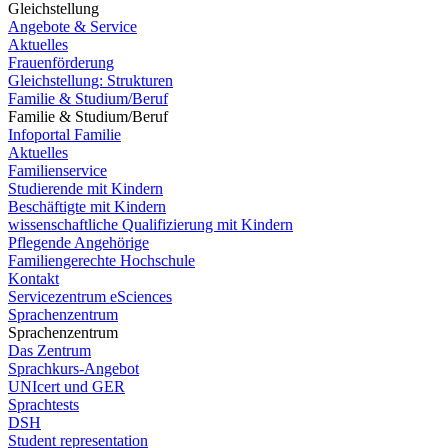
Gleichstellung
Angebote & Service
Aktuelles
Frauenförderung
Gleichstellung: Strukturen
Familie & Studium/Beruf
Familie & Studium/Beruf
Infoportal Familie
Aktuelles
Familienservice
Studierende mit Kindern
Beschäftigte mit Kindern
wissenschaftliche Qualifizierung mit Kindern
Pflegende Angehörige
Familiengerechte Hochschule
Kontakt
Servicezentrum eSciences
Sprachenzentrum
Sprachenzentrum
Das Zentrum
Sprachkurs-Angebot
UNIcert und GER
Sprachtests
DSH
Student representation