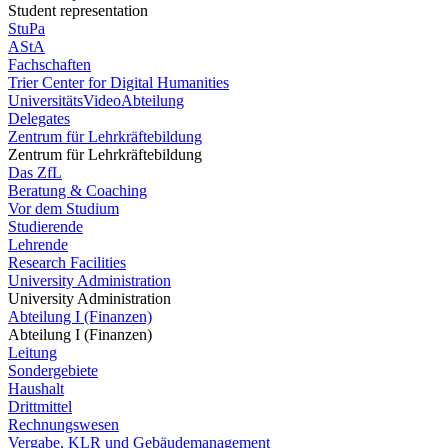
Student representation
StuPa
AStA
Fachschaften
Trier Center for Digital Humanities
UniversitätsVideoAbteilung
Delegates
Zentrum für Lehrkräftebildung
Zentrum für Lehrkräftebildung
Das ZfL
Beratung & Coaching
Vor dem Studium
Studierende
Lehrende
Research Facilities
University Administration
University Administration
Abteilung I (Finanzen)
Abteilung I (Finanzen)
Leitung
Sondergebiete
Haushalt
Drittmittel
Rechnungswesen
Vergabe, KLR und Gebäudemanagement