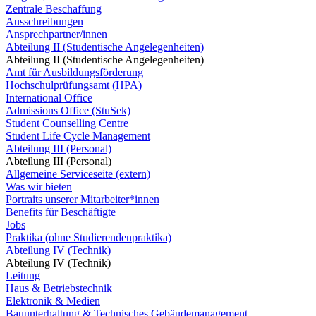
Zentrale Beschaffung
Ausschreibungen
Ansprechpartner/innen
Abteilung II (Studentische Angelegenheiten)
Abteilung II (Studentische Angelegenheiten)
Amt für Ausbildungsförderung
Hochschulprüfungsamt (HPA)
International Office
Admissions Office (StuSek)
Student Counselling Centre
Student Life Cycle Management
Abteilung III (Personal)
Abteilung III (Personal)
Allgemeine Serviceseite (extern)
Was wir bieten
Portraits unserer Mitarbeiter*innen
Benefits für Beschäftigte
Jobs
Praktika (ohne Studierendenpraktika)
Abteilung IV (Technik)
Abteilung IV (Technik)
Leitung
Haus & Betriebstechnik
Elektronik & Medien
Bauunterhaltung & Technisches Gebäudemanagement