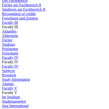
Der Fachbereich
Fächer am Fachbereich II
Studieren am Fachbereich II
Recognition of credits
Forschung und Zentren
Faculty III
Faculty III
Aktuelles
Allgemein
Fächer
Studium
Prüfungen
Forschung
Faculty IV
Faculty IV
Faculty IV
Subjects
Research
Study Information
Alumni
Faculty V
Faculty V
Im Studium
Studienangebot
Jura International