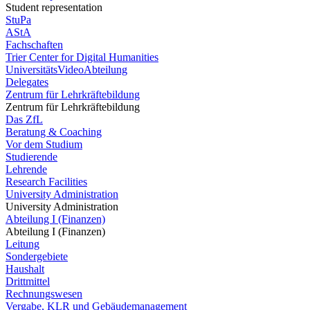
Student representation
StuPa
AStA
Fachschaften
Trier Center for Digital Humanities
UniversitätsVideoAbteilung
Delegates
Zentrum für Lehrkräftebildung
Zentrum für Lehrkräftebildung
Das ZfL
Beratung & Coaching
Vor dem Studium
Studierende
Lehrende
Research Facilities
University Administration
University Administration
Abteilung I (Finanzen)
Abteilung I (Finanzen)
Leitung
Sondergebiete
Haushalt
Drittmittel
Rechnungswesen
Vergabe, KLR und Gebäudemanagement