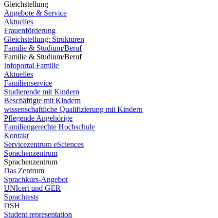
Gleichstellung
Angebote & Service
Aktuelles
Frauenförderung
Gleichstellung: Strukturen
Familie & Studium/Beruf
Familie & Studium/Beruf
Infoportal Familie
Aktuelles
Familienservice
Studierende mit Kindern
Beschäftigte mit Kindern
wissenschaftliche Qualifizierung mit Kindern
Pflegende Angehörige
Familiengerechte Hochschule
Kontakt
Servicezentrum eSciences
Sprachenzentrum
Sprachenzentrum
Das Zentrum
Sprachkurs-Angebot
UNIcert und GER
Sprachtests
DSH
Student representation