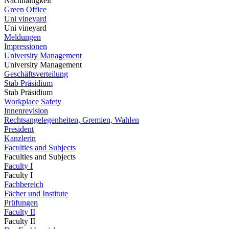
Nachhaltigkeit
Green Office
Uni vineyard
Uni vineyard
Meldungen
Impressionen
University Management
University Management
Geschäftsverteilung
Stab Präsidium
Stab Präsidium
Workplace Safety
Innenrevision
Rechtsangelegenheiten, Gremien, Wahlen
President
Kanzlerin
Faculties and Subjects
Faculties and Subjects
Faculty I
Faculty I
Fachbereich
Fächer und Institute
Prüfungen
Faculty II
Faculty II