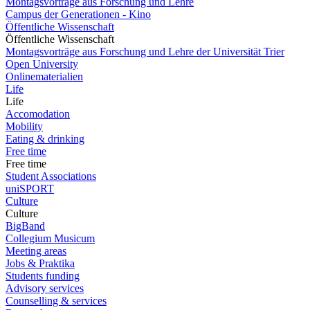
Montagsvorträge aus Forschung und Lehre
Campus der Generationen - Kino
Öffentliche Wissenschaft
Öffentliche Wissenschaft
Montagsvorträge aus Forschung und Lehre der Universität Trier
Open University
Onlinematerialien
Life
Life
Accomodation
Mobility
Eating & drinking
Free time
Free time
Student Associations
uniSPORT
Culture
Culture
BigBand
Collegium Musicum
Meeting areas
Jobs & Praktika
Students funding
Advisory services
Counselling & services