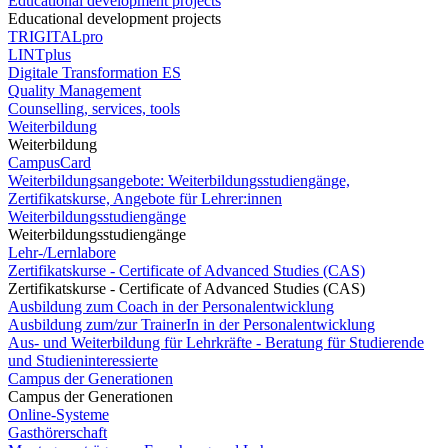
Educational development projects
Educational development projects
TRIGITALpro
LINTplus
Digitale Transformation ES
Quality Management
Counselling, services, tools
Weiterbildung
Weiterbildung
CampusCard
Weiterbildungsangebote: Weiterbildungsstudiengänge,
Zertifikatskurse, Angebote für Lehrer:innen
Weiterbildungsstudiengänge
Weiterbildungsstudiengänge
Lehr-/Lernlabore
Zertifikatskurse - Certificate of Advanced Studies (CAS)
Zertifikatskurse - Certificate of Advanced Studies (CAS)
Ausbildung zum Coach in der Personalentwicklung
Ausbildung zum/zur TrainerIn in der Personalentwicklung
Aus- und Weiterbildung für Lehrkräfte - Beratung für Studierende
und Studieninteressierte
Campus der Generationen
Campus der Generationen
Online-Systeme
Gasthörerschaft