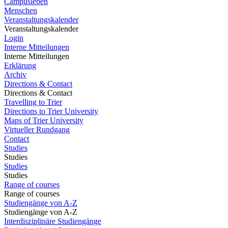
Campusleben
Menschen
Veranstaltungskalender
Veranstaltungskalender
Login
Interne Mitteilungen
Interne Mitteilungen
Erklärung
Archiv
Directions & Contact
Directions & Contact
Travelling to Trier
Directions to Trier University
Maps of Trier University
Virtueller Rundgang
Contact
Studies
Studies
Studies
Studies
Range of courses
Range of courses
Studiengänge von A-Z
Studiengänge von A-Z
Interdisziplinäre Studiengänge