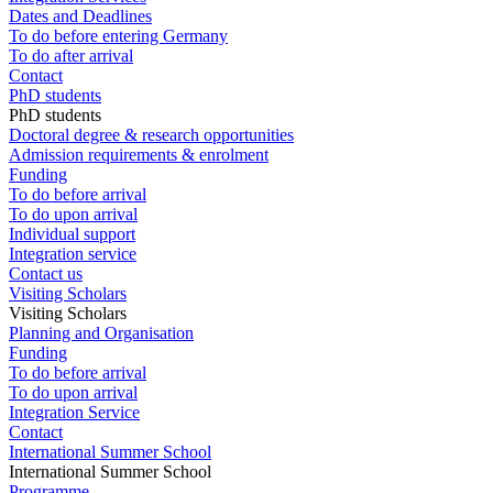
Dates and Deadlines
To do before entering Germany
To do after arrival
Contact
PhD students
PhD students
Doctoral degree & research opportunities
Admission requirements & enrolment
Funding
To do before arrival
To do upon arrival
Individual support
Integration service
Contact us
Visiting Scholars
Visiting Scholars
Planning and Organisation
Funding
To do before arrival
To do upon arrival
Integration Service
Contact
International Summer School
International Summer School
Programme