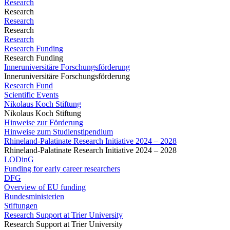
Research
Research
Research
Research
Research
Research Funding
Research Funding
Inneruniversitäre Forschungsförderung
Inneruniversitäre Forschungsförderung
Research Fund
Scientific Events
Nikolaus Koch Stiftung
Nikolaus Koch Stiftung
Hinweise zur Förderung
Hinweise zum Studienstipendium
Rhineland-Palatinate Research Initiative 2024 – 2028
Rhineland-Palatinate Research Initiative 2024 – 2028
LODinG
Funding for early career researchers
DFG
Overview of EU funding
Bundesministerien
Stiftungen
Research Support at Trier University
Research Support at Trier University