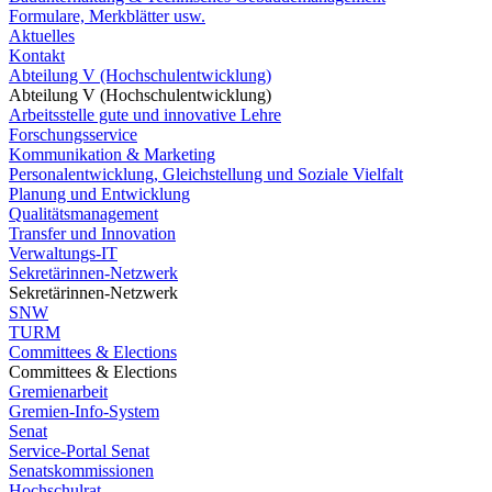
Formulare, Merkblätter usw.
Aktuelles
Kontakt
Abteilung V (Hochschulentwicklung)
Abteilung V (Hochschulentwicklung)
Arbeitsstelle gute und innovative Lehre
Forschungsservice
Kommunikation & Marketing
Personalentwicklung, Gleichstellung und Soziale Vielfalt
Planung und Entwicklung
Qualitätsmanagement
Transfer und Innovation
Verwaltungs-IT
Sekretärinnen-Netzwerk
Sekretärinnen-Netzwerk
SNW
TURM
Committees & Elections
Committees & Elections
Gremienarbeit
Gremien-Info-System
Senat
Service-Portal Senat
Senatskommissionen
Hochschulrat