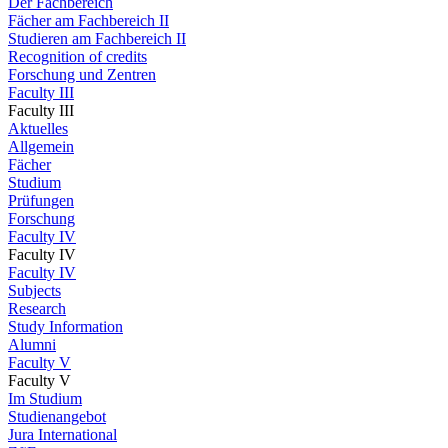
Der Fachbereich
Fächer am Fachbereich II
Studieren am Fachbereich II
Recognition of credits
Forschung und Zentren
Faculty III
Faculty III
Aktuelles
Allgemein
Fächer
Studium
Prüfungen
Forschung
Faculty IV
Faculty IV
Faculty IV
Subjects
Research
Study Information
Alumni
Faculty V
Faculty V
Im Studium
Studienangebot
Jura International