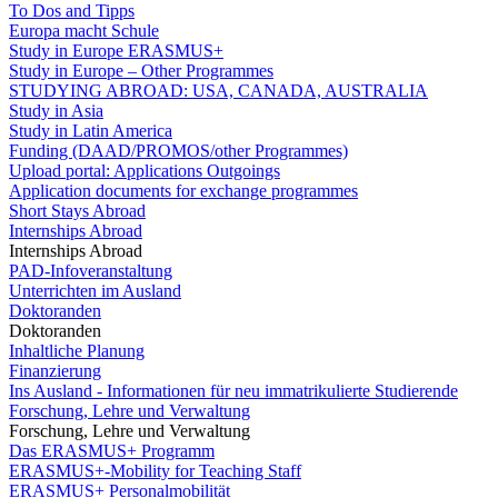
To Dos and Tipps
Europa macht Schule
Study in Europe ERASMUS+
Study in Europe – Other Programmes
STUDYING ABROAD: USA, CANADA, AUSTRALIA
Study in Asia
Study in Latin America
Funding (DAAD/PROMOS/other Programmes)
Upload portal: Applications Outgoings
Application documents for exchange programmes
Short Stays Abroad
Internships Abroad
Internships Abroad
PAD-Infoveranstaltung
Unterrichten im Ausland
Doktoranden
Doktoranden
Inhaltliche Planung
Finanzierung
Ins Ausland - Informationen für neu immatrikulierte Studierende
Forschung, Lehre und Verwaltung
Forschung, Lehre und Verwaltung
Das ERASMUS+ Programm
ERASMUS+-Mobility for Teaching Staff
ERASMUS+ Personalmobilität