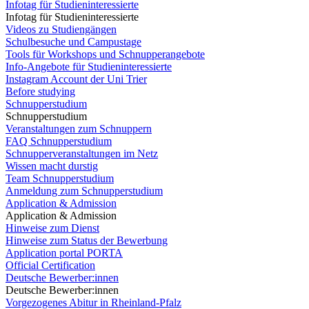
Infotag für Studieninteressierte
Infotag für Studieninteressierte
Videos zu Studiengängen
Schulbesuche und Campustage
Tools für Workshops und Schnupperangebote
Info-Angebote für Studieninteressierte
Instagram Account der Uni Trier
Before studying
Schnupperstudium
Schnupperstudium
Veranstaltungen zum Schnuppern
FAQ Schnupperstudium
Schnupperveranstaltungen im Netz
Wissen macht durstig
Team Schnupperstudium
Anmeldung zum Schnupperstudium
Application & Admission
Application & Admission
Hinweise zum Dienst
Hinweise zum Status der Bewerbung
Application portal PORTA
Official Certification
Deutsche Bewerber:innen
Deutsche Bewerber:innen
Vorgezogenes Abitur in Rheinland-Pfalz