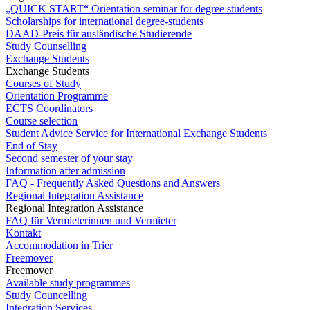
„QUICK START“ Orientation seminar for degree students
Scholarships for international degree-students
DAAD-Preis für ausländische Studierende
Study Counselling
Exchange Students
Exchange Students
Courses of Study
Orientation Programme
ECTS Coordinators
Course selection
Student Advice Service for International Exchange Students
End of Stay
Second semester of your stay
Information after admission
FAQ - Frequently Asked Questions and Answers
Regional Integration Assistance
Regional Integration Assistance
FAQ für Vermieterinnen und Vermieter
Kontakt
Accommodation in Trier
Freemover
Freemover
Available study programmes
Study Councelling
Integration Services