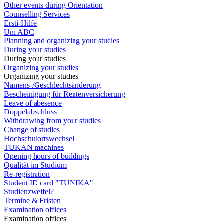
Other events during Orientation
Counselling Services
Ersti-Hilfe
Uni ABC
Planning and organizing your studies
During your studies
During your studies
Organizing your studies
Organizing your studies
Namens-/Geschlechtsänderung
Bescheinigung für Rentenversicherung
Leave of abesence
Doppelabschluss
Withdrawing from your studies
Change of studies
Hochschulortswechsel
TUKAN machines
Opening hours of buildings
Qualität im Studium
Re-registration
Student ID card "TUNIKA"
Studienzweifel?
Termine & Fristen
Examination offices
Examination offices