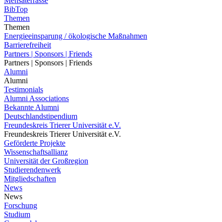
Mensaterrasse
BibTop
Themen
Themen
Energieeinsparung / ökologische Maßnahmen
Barrierefreiheit
Partners | Sponsors | Friends
Partners | Sponsors | Friends
Alumni
Alumni
Testimonials
Alumni Associations
Bekannte Alumni
Deutschlandstipendium
Freundeskreis Trierer Universität e.V.
Freundeskreis Trierer Universität e.V.
Geförderte Projekte
Wissenschaftsallianz
Universität der Großregion
Studierendenwerk
Mitgliedschaften
News
News
Forschung
Studium