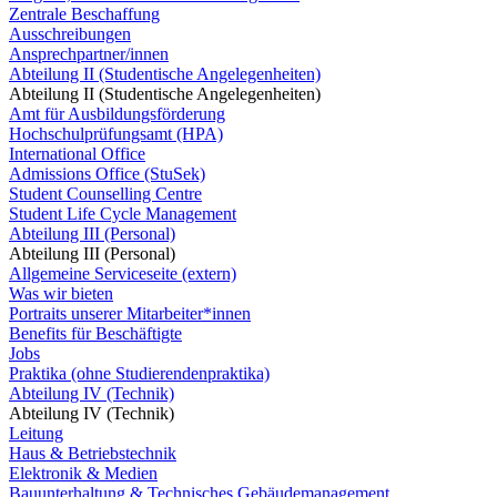
Zentrale Beschaffung
Ausschreibungen
Ansprechpartner/innen
Abteilung II (Studentische Angelegenheiten)
Abteilung II (Studentische Angelegenheiten)
Amt für Ausbildungsförderung
Hochschulprüfungsamt (HPA)
International Office
Admissions Office (StuSek)
Student Counselling Centre
Student Life Cycle Management
Abteilung III (Personal)
Abteilung III (Personal)
Allgemeine Serviceseite (extern)
Was wir bieten
Portraits unserer Mitarbeiter*innen
Benefits für Beschäftigte
Jobs
Praktika (ohne Studierendenpraktika)
Abteilung IV (Technik)
Abteilung IV (Technik)
Leitung
Haus & Betriebstechnik
Elektronik & Medien
Bauunterhaltung & Technisches Gebäudemanagement