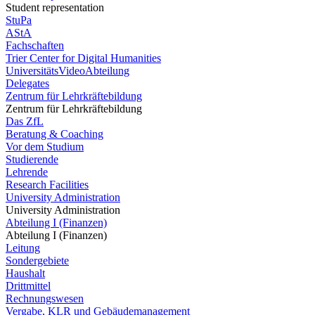
Student representation
StuPa
AStA
Fachschaften
Trier Center for Digital Humanities
UniversitätsVideoAbteilung
Delegates
Zentrum für Lehrkräftebildung
Zentrum für Lehrkräftebildung
Das ZfL
Beratung & Coaching
Vor dem Studium
Studierende
Lehrende
Research Facilities
University Administration
University Administration
Abteilung I (Finanzen)
Abteilung I (Finanzen)
Leitung
Sondergebiete
Haushalt
Drittmittel
Rechnungswesen
Vergabe, KLR und Gebäudemanagement