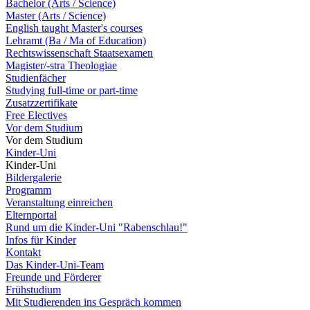
Bachelor (Arts / Science)
Master (Arts / Science)
English taught Master's courses
Lehramt (Ba / Ma of Education)
Rechtswissenschaft Staatsexamen
Magister/-stra Theologiae
Studienfächer
Studying full-time or part-time
Zusatzzertifikate
Free Electives
Vor dem Studium
Vor dem Studium
Kinder-Uni
Kinder-Uni
Bildergalerie
Programm
Veranstaltung einreichen
Elternportal
Rund um die Kinder-Uni "Rabenschlau!"
Infos für Kinder
Kontakt
Das Kinder-Uni-Team
Freunde und Förderer
Frühstudium
Mit Studierenden ins Gespräch kommen