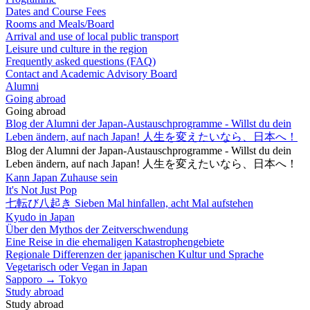
Dates and Course Fees
Rooms and Meals/Board
Arrival and use of local public transport
Leisure und culture in the region
Frequently asked questions (FAQ)
Contact and Academic Advisory Board
Alumni
Going abroad
Going abroad
Blog der Alumni der Japan-Austauschprogramme - Willst du dein
Leben ändern, auf nach Japan! 人生を変えたいなら、日本へ！
Blog der Alumni der Japan-Austauschprogramme - Willst du dein
Leben ändern, auf nach Japan! 人生を変えたいなら、日本へ！
Kann Japan Zuhause sein
It's Not Just Pop
七転び八起き Sieben Mal hinfallen, acht Mal aufstehen
Kyudo in Japan
Über den Mythos der Zeitverschwendung
Eine Reise in die ehemaligen Katastrophengebiete
Regionale Differenzen der japanischen Kultur und Sprache
Vegetarisch oder Vegan in Japan
Sapporo → Tokyo
Study abroad
Study abroad