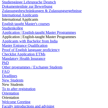
Studiengänge Lehrsprache Deutsch
Dokumentenliste zur Bewerbung
Zulassungsbeschränkungen & Zulassungsergebnisse
International Applicants
International Applicants
English taught Master's courses
Studienkolleg
Application | English-taught Master Programmes
Application | English-taught Master Programmes
Applicants with Bachelor from India
Master Entrance Qualification
Proof of English language proficiency
Checklist Application ETMs
Mandatory Health Insurance
PhD
Other programmes / Exchange Students
FAQ
Deadlines
New Students
New Students
To to after registration
Orientation
Orientation
Welcome Greeting
Faculty introductions and advising