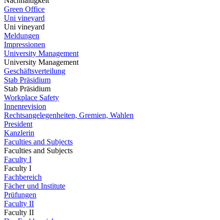
Nachhaltigkeit
Green Office
Uni vineyard
Uni vineyard
Meldungen
Impressionen
University Management
University Management
Geschäftsverteilung
Stab Präsidium
Stab Präsidium
Workplace Safety
Innenrevision
Rechtsangelegenheiten, Gremien, Wahlen
President
Kanzlerin
Faculties and Subjects
Faculties and Subjects
Faculty I
Faculty I
Fachbereich
Fächer und Institute
Prüfungen
Faculty II
Faculty II