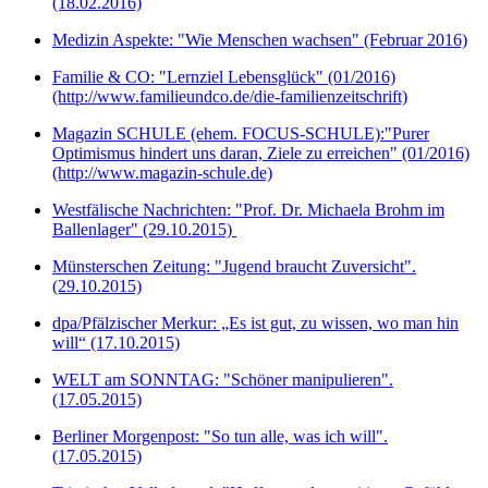
(18.02.2016)
Medizin Aspekte: "Wie Menschen wachsen" (Februar 2016)
Familie & CO: "Lernziel Lebensglück" (01/2016)
(http://www.familieundco.de/die-familienzeitschrift)
Magazin SCHULE (ehem. FOCUS-SCHULE):"Purer
Optimismus hindert uns daran, Ziele zu erreichen" (01/2016)
(http://www.magazin-schule.de)
Westfälische Nachrichten: "Prof. Dr. Michaela Brohm im
Ballenlager" (29.10.2015)
Münsterschen Zeitung: "Jugend braucht Zuversicht".
(29.10.2015)
dpa/Pfälzischer Merkur: „Es ist gut, zu wissen, wo man hin
will“ (17.10.2015)
WELT am SONNTAG: "Schöner manipulieren".
(17.05.2015)
Berliner Morgenpost: "So tun alle, was ich will".
(17.05.2015)