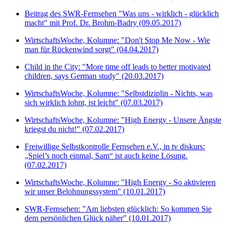
Beitrag des SWR-Fernsehen "Was uns - wirklich - glücklich
macht" mit Prof. Dr. Brohm-Badry (09.05.2017)
WirtschaftsWoche, Kolumne: "Don't Stop Me Now
- Wie
man für Rückenwind sorgt" (04.04.2017)
Child in the City: "More time off leads to better motivated
children, says German study" (20.03.2017)
WirtschaftsWoche, Kolumne: "Selbstdiziplin - Nichts, was
sich wirklich lohnt, ist leicht" (07.03.2017)
WirtschaftsWoche, Kolumne: "High Energy -
Unsere Ängste
kriegst du nicht!" (07.02.2017)
Freiwillige Selbstkontrolle Fernsehen e.V., in tv diskurs:
„Spiel’s noch einmal, Sam“ ist auch keine Lösung.
(07.02.2017)
WirtschaftsWoche, Kolumne: "High Energy
- So aktivieren
wir unser Belohnungssystem" (10.01.2017)
SWR-Fernsehen: "Am liebsten glücklich: So kommen Sie
dem persönlichen Glück näher" (10.01.2017)