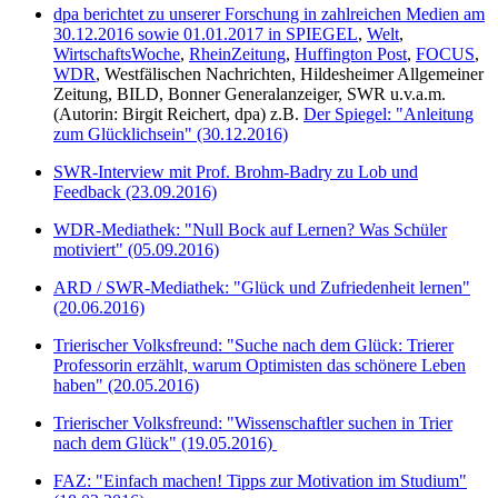
dpa berichtet zu unserer Forschung in zahlreichen Medien am
30.12.2016 sowie 01.01.2017 in SPIEGEL
,
Welt
,
WirtschaftsWoche
,
RheinZeitung
,
Huffington Post
,
FOCUS
,
WDR
, Westfälischen Nachrichten, Hildesheimer Allgemeiner
Zeitung, BILD, Bonner Generalanzeiger, SWR u.v.a.m.
(Autorin: Birgit Reichert, dpa) z.B.
Der Spiegel: "
Anleitung
zum Glücklichsein" (30.12.2016)
SWR-Interview mit Prof. Brohm-Badry zu Lob und
Feedback (23.09.2016)
WDR-Mediathek: "Null Bock auf Lernen? Was Schüler
motiviert" (05.09.2016)
ARD / SWR-Mediathek: "Glück und Zufriedenheit lernen"
(20.06.2016)
Trierischer Volksfreund: "Suche nach dem Glück: Trierer
Professorin erzählt, warum Optimisten das schönere Leben
haben" (20.05.2016)
Trierischer Volksfreund: "Wissenschaftler suchen in Trier
nach dem Glück" (19.05.2016)
FAZ: "Einfach machen! Tipps zur Motivation im Studium"