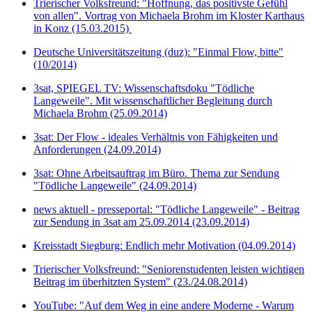
Trierischer Volksfreund: "Hoffnung, das positivste Gefühl
von allen". Vortrag von Michaela Brohm im Kloster Karthaus
in Konz (15.03.2015)
Deutsche Universitätszeitung (duz): "Einmal Flow, bitte"
(10/2014)
3sat, SPIEGEL TV: Wissenschaftsdoku "Tödliche
Langeweile". Mit wissenschaftlicher Begleitung durch
Michaela Brohm (25.09.2014)
3sat: Der Flow - ideales Verhältnis von Fähigkeiten und
Anforderungen (24.09.2014)
3sat: Ohne Arbeitsauftrag im Büro. Thema zur Sendung
"Tödliche Langeweile" (24.09.2014)
news aktuell - presseportal: "Tödliche Langeweile" - Beitrag
zur Sendung in 3sat am 25.09.2014 (23.09.2014)
Kreisstadt Siegburg: Endlich mehr Motivation (04.09.2014)
Trierischer Volksfreund: "Seniorenstudenten leisten wichtigen
Beitrag im überhitzten System" (23./24.08.2014)
YouTube: "Auf dem Weg in eine andere Moderne - Warum