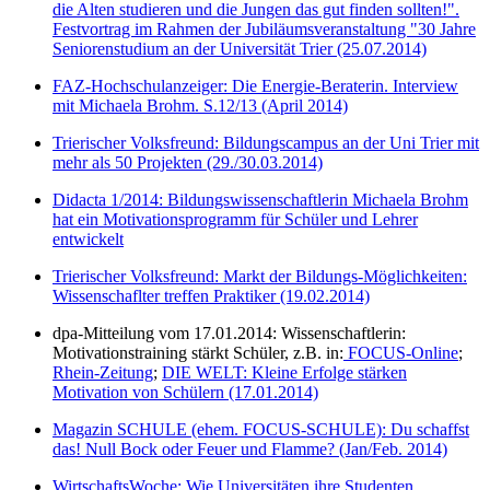
die Alten studieren und die Jungen das gut finden sollten!".
Festvortrag im Rahmen der Jubiläumsveranstaltung "30 Jahre
Seniorenstudium an der Universität Trier (25.07.2014)
FAZ-Hochschulanzeiger: Die Energie-Beraterin. Interview
mit Michaela Brohm. S.12/13 (April 2014)
Trierischer Volksfreund: Bildungscampus an der Uni Trier mit
mehr als 50 Projekten (29./30.03.2014)
Didacta 1/2014: Bildungswissenschaftlerin Michaela Brohm
hat ein Motivationsprogramm für Schüler und Lehrer
entwickelt
Trierischer Volksfreund: Markt der Bildungs-Möglichkeiten:
Wissenschaflter treffen Praktiker (19.02.2014)
dpa-Mitteilung vom 17.01.2014: Wissenschaftlerin:
Motivationstraining stärkt Schüler, z.B. in:
FOCUS-Online
;
Rhein-Zeitung
;
DIE WELT: Kleine Erfolge stärken
Motivation von Schülern (17.01.2014)
Magazin SCHULE (ehem. FOCUS-SCHULE): Du schaffst
das! Null Bock oder Feuer und Flamme? (Jan/Feb. 2014)
WirtschaftsWoche: Wie Universitäten ihre Studenten