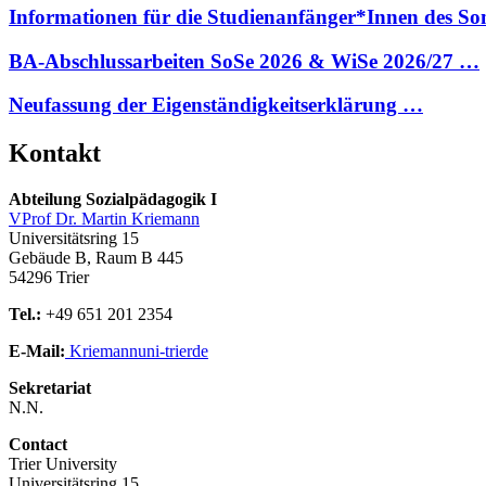
Informationen für die Studienanfänger*Innen des 
BA-Abschlussarbeiten SoSe 2026 & WiSe 2026/27 …
Neufassung der Eigenständigkeitserklärung …
Kontakt
Abteilung Sozialpädagogik I
VProf Dr. Martin Kriemann
Universitätsring 15
Gebäude B, Raum B 445
54296 Trier
Tel.:
+49 651 201 2354
E-Mail:
Kriemann
uni-trier
de
Sekretariat
N.N.
Contact
Trier University
Universitätsring 15