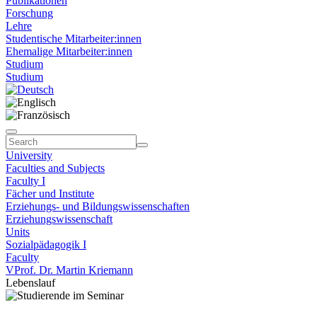
Publikationen
Forschung
Lehre
Studentische Mitarbeiter:innen
Ehemalige Mitarbeiter:innen
Studium
Studium
University
Faculties and Subjects
Faculty I
Fächer und Institute
Erziehungs- und Bildungswissenschaften
Erziehungswissenschaft
Units
Sozialpädagogik I
Faculty
VProf. Dr. Martin Kriemann
Lebenslauf