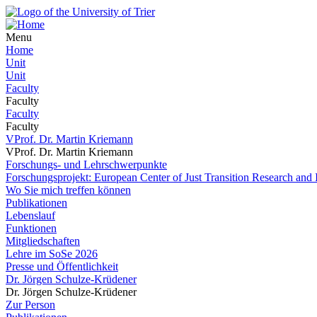
Menu
Home
Unit
Unit
Faculty
Faculty
Faculty
Faculty
VProf. Dr. Martin Kriemann
VProf. Dr. Martin Kriemann
Forschungs- und Lehrschwerpunkte
Forschungsprojekt: European Center of Just Transition Research and
Wo Sie mich treffen können
Publikationen
Lebenslauf
Funktionen
Mitgliedschaften
Lehre im SoSe 2026
Presse und Öffentlichkeit
Dr. Jörgen Schulze-Krüdener
Dr. Jörgen Schulze-Krüdener
Zur Person