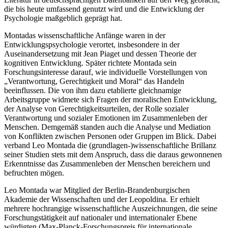
die bis heute umfassend genutzt wird und die Entwicklung der
Psychologie maßgeblich geprägt hat.
Montadas wissenschaftliche Anfänge waren in der
Entwicklungspsychologie verortet, insbesondere in der
Auseinandersetzung mit Jean Piaget und dessen Theorie der
kognitiven Entwicklung. Später richtete Montada sein
Forschungsinteresse darauf, wie individuelle Vorstellungen von
„Verantwortung, Gerechtigkeit und Moral“ das Handeln
beeinflussen. Die von ihm dazu etablierte gleichnamige
Arbeitsgruppe widmete sich Fragen der moralischen Entwicklung,
der Analyse von Gerechtigkeitsurteilen, der Rolle sozialer
Verantwortung und sozialer Emotionen im Zusammenleben der
Menschen. Demgemäß standen auch die Analyse und Mediation
von Konflikten zwischen Personen oder Gruppen im Blick. Dabei
verband Leo Montada die (grundlagen-)wissenschaftliche Brillanz
seiner Studien stets mit dem Anspruch, dass die daraus gewonnenen
Erkenntnisse das Zusammenleben der Menschen bereichern und
befruchten mögen.
Leo Montada war Mitglied der Berlin-Brandenburgischen
Akademie der Wissenschaften und der Leopoldina. Er erhielt
mehrere hochrangige wissenschaftliche Auszeichnungen, die seine
Forschungstätigkeit auf nationaler und internationaler Ebene
würdigten (Max-Planck-Forschungspreis für internationale