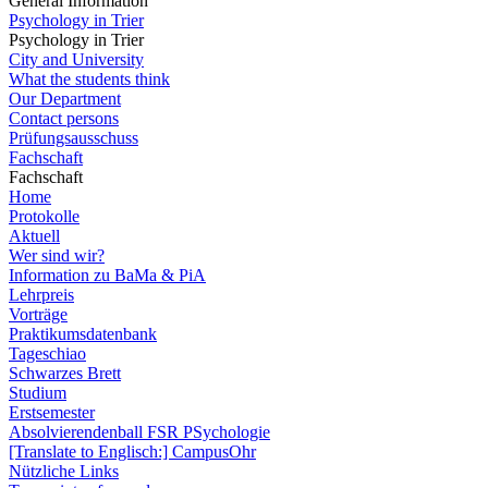
General Information
Psychology in Trier
Psychology in Trier
City and University
What the students think
Our Department
Contact persons
Prüfungsausschuss
Fachschaft
Fachschaft
Home
Protokolle
Aktuell
Wer sind wir?
Information zu BaMa & PiA
Lehrpreis
Vorträge
Praktikumsdatenbank
Tageschiao
Schwarzes Brett
Studium
Erstsemester
Absolvierendenball FSR PSychologie
[Translate to Englisch:] CampusOhr
Nützliche Links