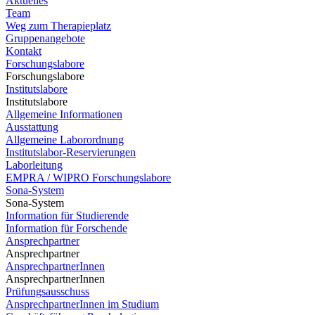
Aktuelles
Team
Weg zum Therapieplatz
Gruppenangebote
Kontakt
Forschungslabore
Forschungslabore
Institutslabore
Institutslabore
Allgemeine Informationen
Ausstattung
Allgemeine Laborordnung
Institutslabor-Reservierungen
Laborleitung
EMPRA / WIPRO Forschungslabore
Sona-System
Sona-System
Information für Studierende
Information für Forschende
Ansprechpartner
Ansprechpartner
AnsprechpartnerInnen
AnsprechpartnerInnen
Prüfungsausschuss
AnsprechpartnerInnen im Studium