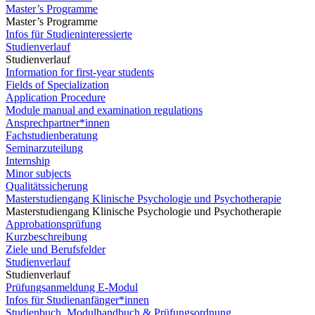
Master’s Programme
Master’s Programme
Infos für Studieninteressierte
Studienverlauf
Studienverlauf
Information for first-year students
Fields of Specialization
Application Procedure
Module manual and examination regulations
Ansprechpartner*innen
Fachstudienberatung
Seminarzuteilung
Internship
Minor subjects
Qualitätssicherung
Masterstudiengang Klinische Psychologie und Psychotherapie
Masterstudiengang Klinische Psychologie und Psychotherapie
Approbationsprüfung
Kurzbeschreibung
Ziele und Berufsfelder
Studienverlauf
Studienverlauf
Prüfungsanmeldung E-Modul
Infos für Studienanfänger*innen
Studienbuch, Modulhandbuch & Prüfungsordnung