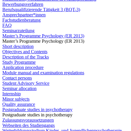
Bewerbungsverfahren
Berufsqualifizierende Tätigkeit 3 (BQT-3)
Ansprechpartner*innen
Fachstudienberatung
FAQ
Seminarzuteilung
Master’s Programme Psychology (ER 2013)
Master’s Programme Psychology (ER 2013)
Short description
Objectives and Contents
Description of the Tracks
Study Programme
Application procedure
Module manual and examination regulations
Contact persons
Student Advisory Service
Seminar allocation
Internship
Minor subjects
Quality assurance
Postgraduate studies in psychotherapy
Postgraduate studies in psychotherapy
Zulassungsvoraussetzungen
Webseiten des Studiengangs
Weiterbildungsstudium Kinder- und Jugendlichenpsychotherapie