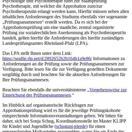
Psychologie und Psychotherapie führt zur Staatsprüfung
Psychotherapie, mit welcher die Approbation zum/zur
Psychotherapeutin erlangt werden kann. Hierfür müssen neben allen
inhaltlichen Anforderungen des Studiums ebenfalls vier sogenannte
„Prüfungsanamnesen“ erstellt werden. Da es sich bei der
Approbationsprüfung um eine staatliche, zentral organisierte
Prüfung zur sozialrechtlichen Anerkennung als Psychotherapeut/in
handelt, gelten hierfür die Anforderungen des hierfür zuständigen
Landesprüfungsamtes Rheinland-Pfalz (LPA).
Das LPA stellt Ihnen unter dem Link:
https://seafile.rlp.net/d/2892652b2b164b1a9e86/
Informationen zu
Anforderungen an die Prüfung sowie die Prüfungsanamnesen zur
Verfügung. Bitte lesen Sie die zur Verfügung gestellten Dokumente
sorgfältig durch und beachten Sie die aktuellen Anforderungen für
Ihre Prüfungsanamnesen.
Beachten Sie ebenfalls die universitätsinterne „
Vorgehensweise zur
Einreichung der Prüfungsanamnese
n
.“
Im Hinblick auf organisatorische Rückfragen zur
Approbationsprüfung wird es für die jeweilige Prüfungskohorte
entsprechende Informationsveranstaltungen geben. Wir bitten Sie
daher, sich bei Sonja Schug, Koordinationsstelle im Master KLIPP
für Kinder und Jugendliche (
schug
uni-trier
de
) für einen
entsprechenden Mailverteiler anzumelden, wenn Sie am Ende des