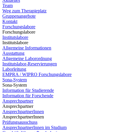
Aktuelles
Team
Weg zum Therapieplatz
Gruppenangebote
Kontakt
Forschungslabore
Forschungslabore
Institutslabore
Institutslabore
Allgemeine Informationen
Ausstattung
Allgemeine Laborordnung
Institutslabor-Reservierungen
Laborleitung
EMPRA / WIPRO Forschungslabore
Sona-System
Sona-System
Information für Studierende
Information für Forschende
Ansprechpartner
Ansprechpartner
AnsprechpartnerInnen
AnsprechpartnerInnen
Prüfungsausschuss
AnsprechpartnerInnen im Studium