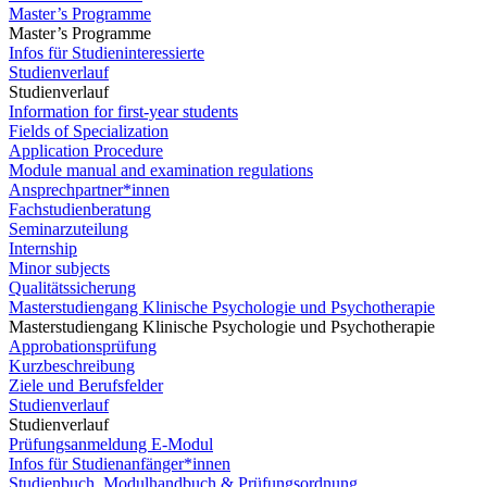
Master’s Programme
Master’s Programme
Infos für Studieninteressierte
Studienverlauf
Studienverlauf
Information for first-year students
Fields of Specialization
Application Procedure
Module manual and examination regulations
Ansprechpartner*innen
Fachstudienberatung
Seminarzuteilung
Internship
Minor subjects
Qualitätssicherung
Masterstudiengang Klinische Psychologie und Psychotherapie
Masterstudiengang Klinische Psychologie und Psychotherapie
Approbationsprüfung
Kurzbeschreibung
Ziele und Berufsfelder
Studienverlauf
Studienverlauf
Prüfungsanmeldung E-Modul
Infos für Studienanfänger*innen
Studienbuch, Modulhandbuch & Prüfungsordnung