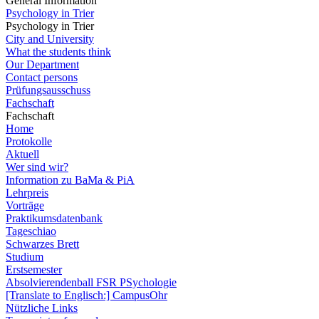
General Information
Psychology in Trier
Psychology in Trier
City and University
What the students think
Our Department
Contact persons
Prüfungsausschuss
Fachschaft
Fachschaft
Home
Protokolle
Aktuell
Wer sind wir?
Information zu BaMa & PiA
Lehrpreis
Vorträge
Praktikumsdatenbank
Tageschiao
Schwarzes Brett
Studium
Erstsemester
Absolvierendenball FSR PSychologie
[Translate to Englisch:] CampusOhr
Nützliche Links