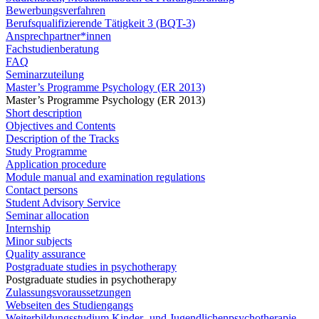
Bewerbungsverfahren
Berufsqualifizierende Tätigkeit 3 (BQT-3)
Ansprechpartner*innen
Fachstudienberatung
FAQ
Seminarzuteilung
Master’s Programme Psychology (ER 2013)
Master’s Programme Psychology (ER 2013)
Short description
Objectives and Contents
Description of the Tracks
Study Programme
Application procedure
Module manual and examination regulations
Contact persons
Student Advisory Service
Seminar allocation
Internship
Minor subjects
Quality assurance
Postgraduate studies in psychotherapy
Postgraduate studies in psychotherapy
Zulassungsvoraussetzungen
Webseiten des Studiengangs
Weiterbildungsstudium Kinder- und Jugendlichenpsychotherapie