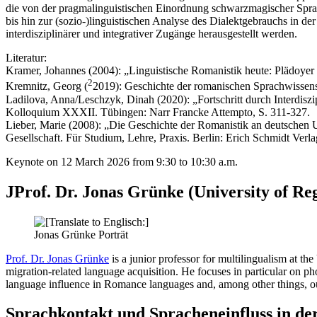
die von der pragmalinguistischen Einordnung schwarzmagischer Spra
bis hin zur (sozio-)linguistischen Analyse des Dialektgebrauchs in 
interdisziplinärer und integrativer Zugänge herausgestellt werden.
Literatur:
Kramer, Johannes (2004): „Linguistische Romanistik heute: Plädoye
2
Kremnitz, Georg (
2019): Geschichte der romanischen Sprachwissens
Ladilova, Anna/Leschzyk, Dinah (2020): „Fortschritt durch Interdiszip
Kolloquium XXXII. Tübingen: Narr Francke Attempto, S. 311-327.
Lieber, Marie (2008): „Die Geschichte der Romanistik an deutschen 
Gesellschaft. Für Studium, Lehre, Praxis. Berlin: Erich Schmidt Verla
Keynote on 12 March 2026 from 9:30 to 10:30 a.m.
JProf. Dr. Jonas Grünke (University of Re
Prof. Dr. Jonas Grünke
is a junior professor for multilingualism at th
migration-related language acquisition. He focuses in particular on p
language influence in Romance languages and, among other things, o
Sprachkontakt und Spracheneinfluss in d