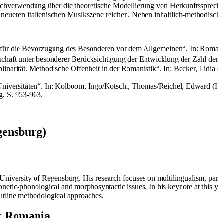
chverwendung über die theoretische Modellierung von Herkunftssprec
der neueren italienischen Musikszene reichen. Neben inhaltlich-method
r für die Bevorzugung des Besonderen vor dem Allgemeinen“. In: Roma
chaft unter besonderer Berücksichtigung der Entwicklung der Zahl de
linarität. Methodische Offenheit in der Romanistik“. In: Becker, Lidia
Universitäten“. In: Kolboom, Ingo/Kotschi, Thomas/Reichel, Edward (H
g, S. 953-963.
gensburg)
e University of Regensburg. His research focuses on multilingualism, par
honetic-phonological and morphosyntactic issues. In his keynote at thi
utline methodological approaches.
er Romania