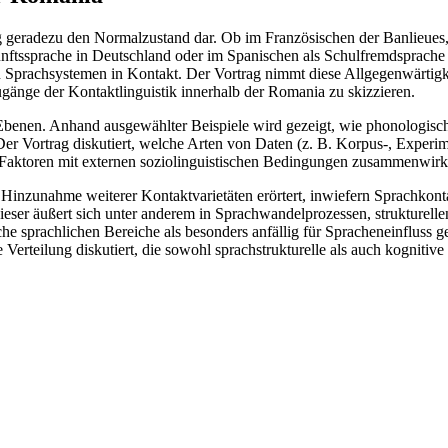
fig geradezu den Normalzustand dar. Ob im Französischen der Banlieue
kunftssprache in Deutschland oder im Spanischen als Schulfremdsprache
eren Sprachsystemen in Kontakt. Der Vortrag nimmt diese Allgegenwärti
änge der Kontaktlinguistik innerhalb der Romania zu skizzieren.
Ebenen. Anhand ausgewählter Beispiele wird gezeigt, wie phonologisc
Der Vortrag diskutiert, welche Arten von Daten (z. B. Korpus-, Experim
he Faktoren mit externen soziolinguistischen Bedingungen zusammenwirk
Hinzunahme weiterer Kontaktvarietäten erörtert, inwiefern Sprachkonta
ieser äußert sich unter anderem in Sprachwandelprozessen, strukture
lche sprachlichen Bereiche als besonders anfällig für Spracheneinfluss 
erteilung diskutiert, die sowohl sprachstrukturelle als auch kognitive