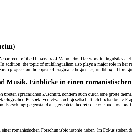
heim)
epartment of the University of Mannheim. Her work in linguistics and m
 addition, the topic of multilingualism also plays a major role in her r
earch projects on the topics of pragmatic linguistics, multilingual foreig
d Musik. Einblicke in einen romanistische
n breiten sprachlichen Zuschnitt, sondern auch durch eine große thema
alektologischen Perspektiven etwa auch gesellschaftlich hochaktuelle F
 am Forschungsgegenstand ausgerichtete theoretische wie auch methodi
en einer romanistischen Forschungsbiographie geben. Im Fokus stehen d