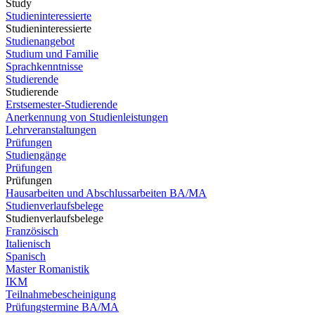
Study
Studieninteressierte
Studieninteressierte
Studienangebot
Studium und Familie
Sprachkenntnisse
Studierende
Studierende
Erstsemester-Studierende
Anerkennung von Studienleistungen
Lehrveranstaltungen
Prüfungen
Studiengänge
Prüfungen
Prüfungen
Hausarbeiten und Abschlussarbeiten BA/MA
Studienverlaufsbelege
Studienverlaufsbelege
Französisch
Italienisch
Spanisch
Master Romanistik
IKM
Teilnahmebescheinigung
Prüfungstermine BA/MA