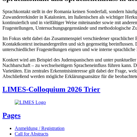
Sprachkontakt stellt in der Romania keinen Sonderfall, sondern häu
Zuwandererkinder in Katalonien, im Italienischen als wichtiger Her
kontinuierlich und in vielfältiger Weise miteinander sowie mit and
Fragestellungen, Untersuchungsgegenstände und methodologische Zug
Im Fokus steht dabei das Zusammenspiel verschiedener sprachlicher 
Kontaktkontext ineinandergreifen und sich gegenseitig beeinflussen. 
unterschiedlicher Fragestellungen eignen und wie interne sprachlic
Konkret wird am Beispiel des Judenspanischen und unter punktueller 
Nachbarschaft – zu wechselseitigem Spracheneinfluss führen kann. D
Varietäten. Ein zentrales Erkenntnisinteresse gilt dabei der Frage, we
Abschließend werden mögliche Erklärungsansätze für die beobachtete V
LIMES-Colloquium 2026 Trier
Pages
Anmeldung / Registration
Call for Abstracts