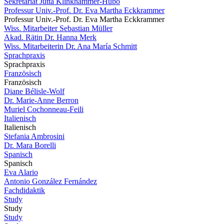
Sekretariat Jutta Klinkhammer-Hubo
Professur Univ.-Prof. Dr. Eva Martha Eckkrammer
Professur Univ.-Prof. Dr. Eva Martha Eckkrammer
Wiss. Mitarbeiter Sebastian Müller
Akad. Rätin Dr. Hanna Merk
Wiss. Mitarbeiterin Dr. Ana María Schmitt
Sprachpraxis
Sprachpraxis
Französisch
Französisch
Diane Bélisle-Wolf
Dr. Marie-Anne Berron
Muriel Cochonneau-Feili
Italienisch
Italienisch
Stefania Ambrosini
Dr. Mara Borelli
Spanisch
Spanisch
Eva Alario
Antonio González Fernández
Fachdidaktik
Study
Study
Study