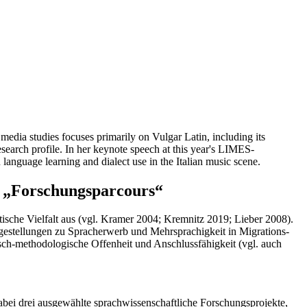
edia studies focuses primarily on Vulgar Latin, including its
esearch profile. In her keynote speech at this year's LIMES-
n language learning and dialect use in the Italian music scene.
n „Forschungsparcours“
tische Vielfalt aus (vgl. Kramer 2004; Kremnitz 2019; Lieber 2008).
ragestellungen zu Spracherwerb und Mehrsprachigkeit in Migrations-
sch-methodologische Offenheit und Anschlussfähigkeit (vgl. auch
abei drei ausgewählte sprachwissenschaftliche Forschungsprojekte,