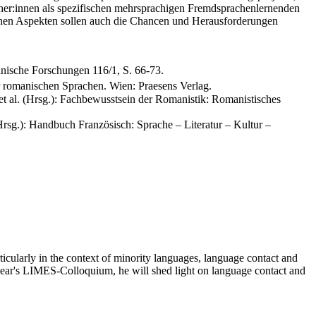
her:innen als spezifischen mehrsprachigen Fremdsprachenlernenden
ischen Aspekten sollen auch die Chancen und Herausforderungen
nische Forschungen 116/1, S. 66-73.
r romanischen Sprachen. Wien: Praesens Verlag.
 et al. (Hrsg.): Fachbewusstsein der Romanistik: Romanistisches
rsg.): Handbuch Französisch: Sprache – Literatur – Kultur –
ticularly in the context of minority languages, language contact and
s year's LIMES-Colloquium, he will shed light on language contact and