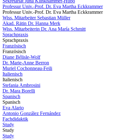
Sekretariat Jutta Klinkhammer-Hubo
Professur Univ.-Prof. Dr. Eva Martha Eckkrammer
Professur Univ.-Prof. Dr. Eva Martha Eckkrammer
Wiss. Mitarbeiter Sebastian Müller
Akad. Rätin Dr. Hanna Merk
Wiss. Mitarbeiterin Dr. Ana María Schmitt
Sprachpraxis
Sprachpraxis
Französisch
Französisch
Diane Bélisle-Wolf
Dr. Marie-Anne Berron
Muriel Cochonneau-Feili
Italienisch
Italienisch
Stefania Ambrosini
Dr. Mara Borelli
Spanisch
Spanisch
Eva Alario
Antonio González Fernández
Fachdidaktik
Study
Study
Study