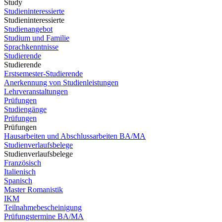
Study
Studieninteressierte
Studieninteressierte
Studienangebot
Studium und Familie
Sprachkenntnisse
Studierende
Studierende
Erstsemester-Studierende
Anerkennung von Studienleistungen
Lehrveranstaltungen
Prüfungen
Studiengänge
Prüfungen
Prüfungen
Hausarbeiten und Abschlussarbeiten BA/MA
Studienverlaufsbelege
Studienverlaufsbelege
Französisch
Italienisch
Spanisch
Master Romanistik
IKM
Teilnahmebescheinigung
Prüfungstermine BA/MA