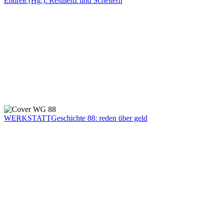
Endreß (Hg.): Resilienz und Scheitern
WERKSTATTGeschichte 88: reden über geld