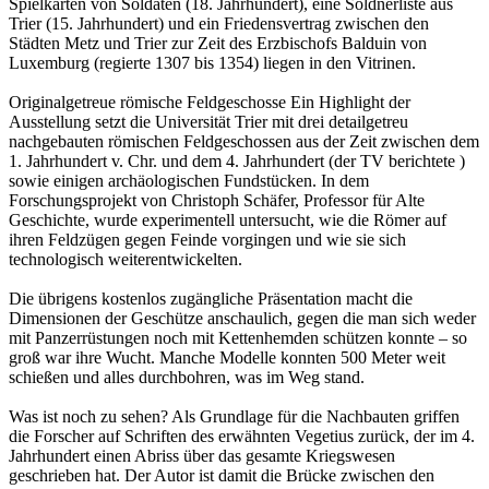
Spielkarten von Soldaten (18. Jahrhundert), eine Söldnerliste aus
Trier (15. Jahrhundert) und ein Friedensvertrag zwischen den
Städten Metz und Trier zur Zeit des Erzbischofs Balduin von
Luxemburg (regierte 1307 bis 1354) liegen in den Vitrinen.
Originalgetreue römische Feldgeschosse Ein Highlight der
Ausstellung setzt die Universität Trier mit drei detailgetreu
nachgebauten römischen Feldgeschossen aus der Zeit zwischen dem
1. Jahrhundert v. Chr. und dem 4. Jahrhundert (der TV berichtete )
sowie einigen archäologischen Fundstücken. In dem
Forschungsprojekt von Christoph Schäfer, Professor für Alte
Geschichte, wurde experimentell untersucht, wie die Römer auf
ihren Feldzügen gegen Feinde vorgingen und wie sie sich
technologisch weiterentwickelten.
Die übrigens kostenlos zugängliche Präsentation macht die
Dimensionen der Geschütze anschaulich, gegen die man sich weder
mit Panzerrüstungen noch mit Kettenhemden schützen konnte – so
groß war ihre Wucht. Manche Modelle konnten 500 Meter weit
schießen und alles durchbohren, was im Weg stand.
Was ist noch zu sehen? Als Grundlage für die Nachbauten griffen
die Forscher auf Schriften des erwähnten Vegetius zurück, der im 4.
Jahrhundert einen Abriss über das gesamte Kriegswesen
geschrieben hat. Der Autor ist damit die Brücke zwischen den