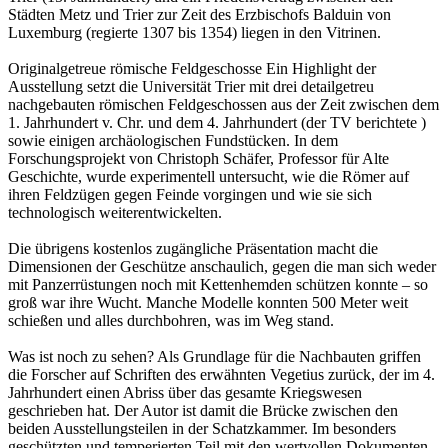
Städten Metz und Trier zur Zeit des Erzbischofs Balduin von
Luxemburg (regierte 1307 bis 1354) liegen in den Vitrinen.
Originalgetreue römische Feldgeschosse Ein Highlight der
Ausstellung setzt die Universität Trier mit drei detailgetreu
nachgebauten römischen Feldgeschossen aus der Zeit zwischen dem
1. Jahrhundert v. Chr. und dem 4. Jahrhundert (der TV berichtete )
sowie einigen archäologischen Fundstücken. In dem
Forschungsprojekt von Christoph Schäfer, Professor für Alte
Geschichte, wurde experimentell untersucht, wie die Römer auf
ihren Feldzügen gegen Feinde vorgingen und wie sie sich
technologisch weiterentwickelten.
Die übrigens kostenlos zugängliche Präsentation macht die
Dimensionen der Geschütze anschaulich, gegen die man sich weder
mit Panzerrüstungen noch mit Kettenhemden schützen konnte – so
groß war ihre Wucht. Manche Modelle konnten 500 Meter weit
schießen und alles durchbohren, was im Weg stand.
Was ist noch zu sehen? Als Grundlage für die Nachbauten griffen
die Forscher auf Schriften des erwähnten Vegetius zurück, der im 4.
Jahrhundert einen Abriss über das gesamte Kriegswesen
geschrieben hat. Der Autor ist damit die Brücke zwischen den
beiden Ausstellungsteilen in der Schatzkammer. Im besonders
geschützten und temperierten Teil mit den wertvollen Dokumenten