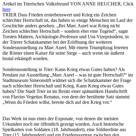
Artikel im Trierischen Volksfreund VON ANNE HEUCHER, Click
here
TRIER Dass Frieden erstrebenswert und Krieg ein Zeichen
schlechter Herrschaft ist, das haben so einige Menschen im Lauf der
Geschichte anders gesehen. „Bei Marc Aurel war Krieg nicht
Zeichen schlechter Herrschaft – sondern eher eine Tugend“, sagte
Torsten Mattern, Archäologie-Professor und Uni-Vizepräsident, in
der Trierer Schatzkammer bei der Eröffnung der weiteren
Sonderausstellung zu Marc Aurel. Mit einem Triumphzug feierten
die Römer einen Kaiser für seine Siege – auch wenn sie äußerst
brutal erkämpft wurden.
Sonderausstellung in Trier: Kann Krieg etwas Gutes haben? Als
Pendant zur Ausstellung „Marc Aurel – was ist gute Herrschaft?“ im
Stadtmuseum Simeonstift widmet sich die Schatzkammer der Frage
nach schlechter Herrschaft und Krieg. Kann Krieg etwas Gutes
haben? Die Stadt Trier ist im Besitz einer spätantiken Handschrift
von Flavius Vegetius Renatus, von dem der berühmte Satz stammt:
„Wenn du Frieden willst, bereite dich auf den Krieg vor.“
Das Werk ist nun eines der Exponate, von denen die meisten
Urkunden noch nie öffentlich gezeigt wurden. Auch historische
Spielkarten von Soldaten (18. Jahrhundert), eine Söldnerliste aus
Trier (15. Jahrhundert) und ein Friedensvertrag zwischen den