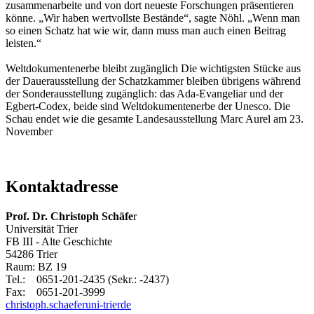
zusammenarbeite und von dort neueste Forschungen präsentieren
könne. „Wir haben wertvollste Bestände“, sagte Nöhl. „Wenn man
so einen Schatz hat wie wir, dann muss man auch einen Beitrag
leisten.“
Weltdokumentenerbe bleibt zugänglich Die wichtigsten Stücke aus
der Dauerausstellung der Schatzkammer bleiben übrigens während
der Sonderausstellung zugänglich: das Ada-Evangeliar und der
Egbert-Codex, beide sind Weltdokumentenerbe der Unesco. Die
Schau endet wie die gesamte Landesausstellung Marc Aurel am 23.
November
Kontaktadresse
Prof. Dr. Christoph Schäfe
r
Universität Trier
FB III - Alte Geschichte
54286 Trier
Raum: BZ 19
Tel.: 0651-201-2435 (Sekr.: -2437)
Fax: 0651-201-3999
christoph.schaefer
uni-trier
de