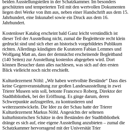
beiden Ausstellungsteilen in der Schatzkammer. Im besonders
geschützten und temperierten Teil mit den wertvollen Dokumenten
liegen drei Werke von ihm aus, neben einer Handschrift aus dem 15.
Jahrhundert, eine Inkunabel sowie ein Druck aus dem 16.
Jahrhundert.
Kostenloser Katalog erscheint bald Ganz leicht verständlich ist
dieser Teil der Ausstellung nicht, zumal die Begleittexte recht klein
gedruckt sind und sich eher an historisch vorgebildetes Publikum
richten. Allerdings kündigten die Kuratoren Fabian Lemmes und
Wolfgang Matt an, dass der demnächst erscheinende Begleitband
(140 Seiten) zur Ausstellung kostenlos abgegeben wird. Dort
können Besucher dann alles nachlesen, was sich auf den ersten
Blick vielleicht noch nicht erschießt.
Kulturdezernent Nöhl: „Wir haben wertvollste Bestände“ Dass dies
keine Gegenveranstaltung zur großen Landesausstellung in zwei
Trierer Museen sein soll, betonte Francesco Roberg, Direktor der
Stadtbibliothek, bei der Eröffnung. Es ginge darum, deren
Schwerpunkte aufzugreifen, zu kontrastieren und
weiterzuentwickeln. Die Idee zu der Schau hatte der Trierer
Kulturdezernent Markus Nöhl. Angesichts der seltenen
kulturhistorischen Schätze in den Beständen der Stadtbibliothek
dränge es sich auf, eine eigene Ausstellung anzubieten – zumal die
Schatzkammer hervorragend mit der Universität Trier