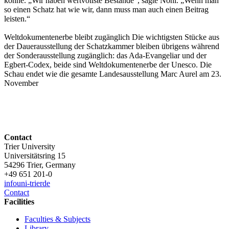
könne. „Wir haben wertvollste Bestände“, sagte Nöhl. „Wenn man
so einen Schatz hat wie wir, dann muss man auch einen Beitrag
leisten.“
Weltdokumentenerbe bleibt zugänglich Die wichtigsten Stücke aus
der Dauerausstellung der Schatzkammer bleiben übrigens während
der Sonderausstellung zugänglich: das Ada-Evangeliar und der
Egbert-Codex, beide sind Weltdokumentenerbe der Unesco. Die
Schau endet wie die gesamte Landesausstellung Marc Aurel am 23.
November
Contact
Trier University
Universitätsring 15
54296 Trier, Germany
+49 651 201-0
info
uni-trier
de
Contact
Facilities
Faculties & Subjects
Library