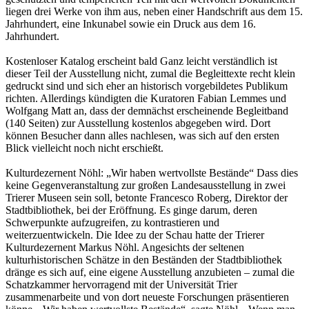
liegen drei Werke von ihm aus, neben einer Handschrift aus dem 15.
Jahrhundert, eine Inkunabel sowie ein Druck aus dem 16.
Jahrhundert.
Kostenloser Katalog erscheint bald Ganz leicht verständlich ist
dieser Teil der Ausstellung nicht, zumal die Begleittexte recht klein
gedruckt sind und sich eher an historisch vorgebildetes Publikum
richten. Allerdings kündigten die Kuratoren Fabian Lemmes und
Wolfgang Matt an, dass der demnächst erscheinende Begleitband
(140 Seiten) zur Ausstellung kostenlos abgegeben wird. Dort
können Besucher dann alles nachlesen, was sich auf den ersten
Blick vielleicht noch nicht erschießt.
Kulturdezernent Nöhl: „Wir haben wertvollste Bestände“ Dass dies
keine Gegenveranstaltung zur großen Landesausstellung in zwei
Trierer Museen sein soll, betonte Francesco Roberg, Direktor der
Stadtbibliothek, bei der Eröffnung. Es ginge darum, deren
Schwerpunkte aufzugreifen, zu kontrastieren und
weiterzuentwickeln. Die Idee zu der Schau hatte der Trierer
Kulturdezernent Markus Nöhl. Angesichts der seltenen
kulturhistorischen Schätze in den Beständen der Stadtbibliothek
dränge es sich auf, eine eigene Ausstellung anzubieten – zumal die
Schatzkammer hervorragend mit der Universität Trier
zusammenarbeite und von dort neueste Forschungen präsentieren