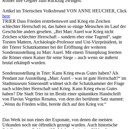
Römer ihre Gegner zum Rückzug zwingen.
Artikel im Trierischen Volksfreund VON ANNE HEUCHER, Click
here
TRIER Dass Frieden erstrebenswert und Krieg ein Zeichen
schlechter Herrschaft ist, das haben so einige Menschen im Lauf der
Geschichte anders gesehen. „Bei Marc Aurel war Krieg nicht
Zeichen schlechter Herrschaft – sondern eher eine Tugend“, sagte
Torsten Mattern, Archäologie-Professor und Uni-Vizepräsident, in
der Trierer Schatzkammer bei der Eröffnung der weiteren
Sonderausstellung zu Marc Aurel. Mit einem Triumphzug feierten
die Römer einen Kaiser für seine Siege – auch wenn sie äußerst
brutal erkämpft wurden.
Sonderausstellung in Trier: Kann Krieg etwas Gutes haben? Als
Pendant zur Ausstellung „Marc Aurel – was ist gute Herrschaft?“ im
Stadtmuseum Simeonstift widmet sich die Schatzkammer der Frage
nach schlechter Herrschaft und Krieg. Kann Krieg etwas Gutes
haben? Die Stadt Trier ist im Besitz einer spätantiken Handschrift
von Flavius Vegetius Renatus, von dem der berühmte Satz stammt:
„Wenn du Frieden willst, bereite dich auf den Krieg vor.“
Das Werk ist nun eines der Exponate, von denen die meisten
Urkunden noch nie öffentlich gezeigt wurden. Auch historische