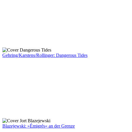
Gehring/Karstens/Rollinger: Dangerous Tides
Blazejewski: »Émigrés« an der Grenze