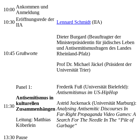
Ankommen und
10:00
Anmeldung
Eröffnungsrede der
10:30
Lennard Schmidt
(IIA)
IIA
Dieter Burgard (Beauftragter der
Ministerpräsidentin für jüdisches Leben
und Antisemitismusfragen des Landes
10:45
Grußworte
Rheinland-Pfalz)
Prof Dr. Michael Jäckel (Präsident der
Universität Trier)
Frederik Fuß (Universität Bielefeld):
Panel 1:
Antisemitismus im US-HipHop
Antisemitismus in
Astrid Juckenack (Universität Marburg):
kulturellen
11:30
Analysing Antisemitic Discourses In
Zusammenhängen
Far-Right Propaganda Video Games: A
Leitung: Matthias
Search For The Needle In The “Pile of
Köberlein
Garbage“
13:30
Pause