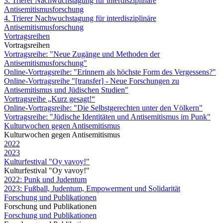
3. Trierer Nachwuchstagung für interdisziplinäre
Antisemitismusforschung
4. Trierer Nachwuchstagung für interdisziplinäre
Antisemitismusforschung
Vortragsreihen
Vortragsreihen
Vortragsreihe: "Neue Zugänge und Methoden der
Antisemitismusforschung"
Online-Vortragsreihe: "Erinnern als höchste Form des Vergessens?"
Online-Vortragsreihe "[transfer] - Neue Forschungen zu
Antisemitismus und Jüdischen Studien"
Vortragsreihe „Kurz gesagt!“
Online-Vortragsreihe: "Die Selbstgerechten unter den Völkern"
Vortragsreihe: "Jüdische Identitäten und Antisemitismus im Punk"
Kulturwochen gegen Antisemitismus
Kulturwochen gegen Antisemitismus
2022
2023
Kulturfestival "Oy vavoy!"
Kulturfestival "Oy vavoy!"
2022: Punk und Judentum
2023: Fußball, Judentum, Empowerment und Solidarität
Forschung und Publikationen
Forschung und Publikationen
Forschung und Publikationen