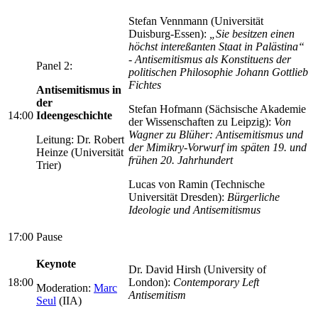
Stefan Vennmann (Universität
Duisburg-Essen):
„Sie besitzen einen
höchst intereßanten Staat in Palästina“
- Antisemitismus als Konstituens der
Panel 2:
politischen Philosophie Johann Gottlieb
Fichtes
Antisemitismus in
der
Stefan Hofmann (Sächsische Akademie
14:00
Ideengeschichte
der Wissenschaften zu Leipzig):
Von
Wagner zu Blüher: Antisemitismus und
Leitung: Dr. Robert
der Mimikry-Vorwurf im späten 19. und
Heinze (Universität
frühen 20. Jahrhundert
Trier)
Lucas von Ramin (Technische
Universität Dresden):
Bürgerliche
Ideologie und Antisemitismus
17:00
Pause
Keynote
Dr. David Hirsh (University of
18:00
London):
Contemporary Left
Moderation:
Marc
Antisemitism
Seul
(IIA)