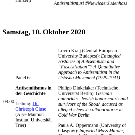
Hinzert)
Antisemitismus! #NiewiederJudenhass
Samstag, 10. Oktober 2020
Lovro Kralj (Central European
University Budapest):
Entangled
Histories of Antisemitism and
“Fascistization”? A Quantiative
Approach to Antisemitism in the
Panel 6:
Ustasha Movement (1929-1941)
Antisemitismus in
Philipp Dinkelaker (Technische
der Geschichte
Universität Berlin):
German
authorities, Jewish honor courts and
09:00
Leitung:
Dr.
survivors of the Shoah accused as
Christoph Cluse
alleged »Jewish collaborators« in
(Arye Maimon-
Cold War Berlin
Institut, Universität
Trier)
Paula A. Oppermann (University of
Glasgow):
Imported Mass Murder,