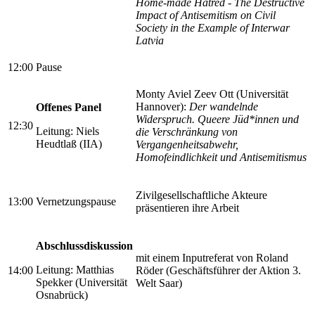
Home-made Hatred - The Destructive
Impact of Antisemitism on Civil
Society in the Example of Interwar
Latvia
12:00
Pause
Monty Aviel Zeev Ott (Universität
Hannover):
Der wandelnde
Offenes Panel
Widerspruch. Queere Jüd*innen und
12:30
Leitung: Niels
die Verschränkung von
Heudtlaß (IIA)
Vergangenheitsabwehr,
Homofeindlichkeit und Antisemitismus
Zivilgesellschaftliche Akteure
13:00
Vernetzungspause
präsentieren ihre Arbeit
Abschlussdiskussion
mit einem Inputreferat von Roland
Leitung: Matthias
14:00
Röder (Geschäftsführer der Aktion 3.
Spekker (Universität
Welt Saar)
Osnabrück)