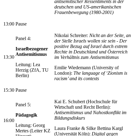
antisemitischer Ressentiments in der
deutschen und US-amerikanischen
Frauenbewegung (1980-2001)
13:00
Pause
Nikolai Schreiter:
Nicht an der Seite, an
Panel 4:
der Stelle Israels wollen sie sein - Der
positive Bezug auf Israel durch extrem
Israelbezogener
Rechte in Deutschland und Österreich
Antisemitismus
13:30
im Verhältnis zum Antisemitismus
Leitung: Lea
Emilie Wiedemann (University of
Herzig (ZfA, TU
London):
The language of ‘Zionism is
Berlin)
racism’ and its contexts
15:30
Pause
Kai E. Schubert (Hochschule für
Panel 5:
Wirtschaft und Recht Berlin):
Antisemitismus und Nahostkonflikt im
Pädagogik
Bildungsdiskurs
16:00
Leitung: Georg
Laura Franke & Silke Bettina Kargl
Mertes (Leiter KZ
(Universität Köln):
Digital gegen