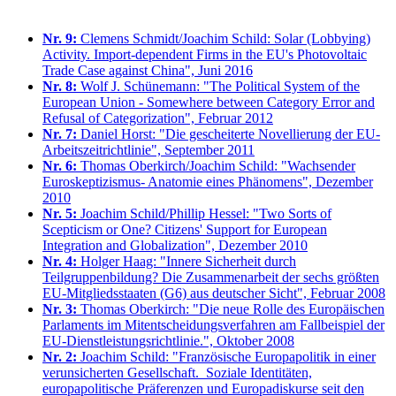
Nr. 9:
Clemens Schmidt/Joachim Schild: Solar (Lobbying)
Activity. Import-dependent Firms in the EU's Photovoltaic
Trade Case against China", Juni 2016
Nr. 8:
Wolf J. Schünemann: "The Political System of the
European Union - Somewhere between Category Error and
Refusal of Categorization", Februar 2012
Nr. 7:
Daniel Horst: "Die gescheiterte Novellierung der EU-
Arbeitszeitrichtlinie", September 2011
Nr. 6:
Thomas Oberkirch/Joachim Schild: "Wachsender
Euroskeptizismus- Anatomie eines Phänomens", Dezember
2010
Nr. 5:
Joachim Schild/Phillip Hessel: "Two Sorts of
Scepticism or One? Citizens' Support for European
Integration and Globalization", Dezember 2010
Nr. 4:
Holger Haag: "Innere Sicherheit durch
Teilgruppenbildung? Die Zusammenarbeit der sechs größten
EU-Mitgliedsstaaten (G6) aus deutscher Sicht", Februar 2008
Nr. 3:
Thomas Oberkirch: "Die neue Rolle des Europäischen
Parlaments im Mitentscheidungsverfahren am Fallbeispiel der
EU-Dienstleistungsrichtlinie.", Oktober 2008
Nr. 2:
Joachim Schild: "Französische Europapolitik in einer
verunsicherten Gesellschaft. Soziale Identitäten,
europapolitische Präferenzen und Europadiskurse seit den