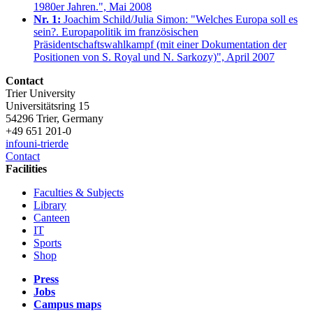
1980er Jahren.", Mai 2008
Nr. 1:
Joachim Schild/Julia Simon: "Welches Europa soll es
sein?. Europapolitik im französischen
Präsidentschaftswahlkampf (mit einer Dokumentation der
Positionen von S. Royal und N. Sarkozy)", April 2007
Contact
Trier University
Universitätsring 15
54296 Trier, Germany
+49 651 201-0
info
uni-trier
de
Contact
Facilities
Faculties & Subjects
Library
Canteen
IT
Sports
Shop
Press
Jobs
Campus maps