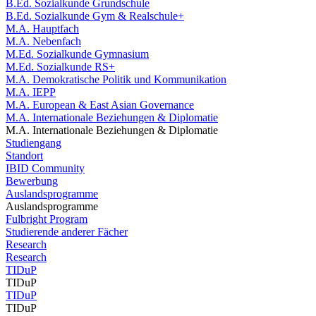
B.Ed. Sozialkunde Grundschule
B.Ed. Sozialkunde Gym & Realschule+
M.A. Hauptfach
M.A. Nebenfach
M.Ed. Sozialkunde Gymnasium
M.Ed. Sozialkunde RS+
M.A. Demokratische Politik und Kommunikation
M.A. IEPP
M.A. European & East Asian Governance
M.A. Internationale Beziehungen & Diplomatie
M.A. Internationale Beziehungen & Diplomatie
Studiengang
Standort
IBID Community
Bewerbung
Auslandsprogramme
Auslandsprogramme
Fulbright Program
Studierende anderer Fächer
Research
Research
TIDuP
TIDuP
TIDuP
TIDuP