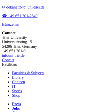
✉ dekanatfb4@uni-trier.de
☎ +49 651 201-2640
Bürozeiten
Contact
Trier University
Universitätsring 15
54296 Trier, Germany
+49 651 201-0
info
uni-trier
de
Contact
Facilities
Faculties & Subjects
Library
Canteen
IT
Sports
Shop
Press
Jobs