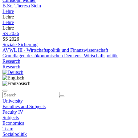
Christoph Müller
B.Sc. Theresa Stein
Lehre
Lehre
Lehre
Lehre
SS 2026
SS 2026
Soziale Sicherung
AVWL III - Wirtschaftspolitik und Finanzwissenschaft
Grundlagen des ökonomischen Denkens: Wirtschaftspolitik
Research
Research
University
Faculties and Subjects
Faculty IV
Subjects
Economics
Team
Sozialpolitik