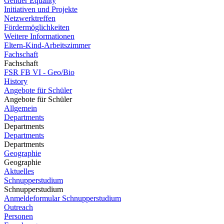
Gender Equality
Initiativen und Projekte
Netzwerktreffen
Fördermöglichkeiten
Weitere Informationen
Eltern-Kind-Arbeitszimmer
Fachschaft
Fachschaft
FSR FB VI - Geo/Bio
History
Angebote für Schüler
Angebote für Schüler
Allgemein
Departments
Departments
Departments
Departments
Geographie
Geographie
Aktuelles
Schnupperstudium
Schnupperstudium
Anmeldeformular Schnupperstudium
Outreach
Personen