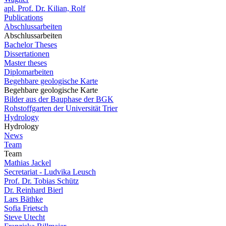
apl. Prof. Dr. Kilian, Rolf
Publications
Abschlussarbeiten
Abschlussarbeiten
Bachelor Theses
Dissertationen
Master theses
Diplomarbeiten
Begehbare geologische Karte
Begehbare geologische Karte
Bilder aus der Bauphase der BGK
Rohstoffgarten der Universität Trier
Hydrology
Hydrology
News
Team
Team
Mathias Jackel
Secretariat - Ludvika Leusch
Prof. Dr. Tobias Schütz
Dr. Reinhard Bierl
Lars Bäthke
Sofia Frietsch
Steve Utecht