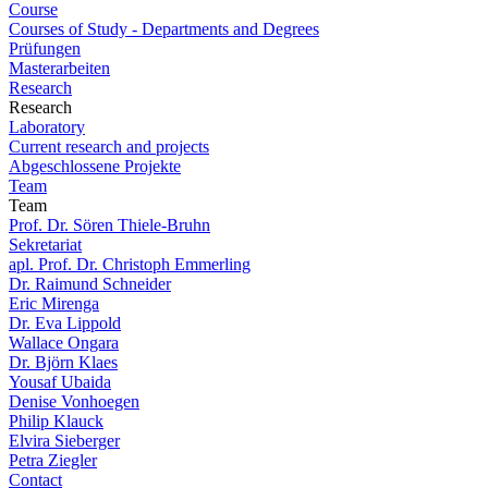
Course
Courses of Study - Departments and Degrees
Prüfungen
Masterarbeiten
Research
Research
Laboratory
Current research and projects
Abgeschlossene Projekte
Team
Team
Prof. Dr. Sören Thiele-Bruhn
Sekretariat
apl. Prof. Dr. Christoph Emmerling
Dr. Raimund Schneider
Eric Mirenga
Dr. Eva Lippold
Wallace Ongara
Dr. Björn Klaes
Yousaf Ubaida
Denise Vonhoegen
Philip Klauck
Elvira Sieberger
Petra Ziegler
Contact