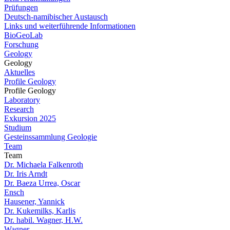
Prüfungen
Deutsch-namibischer Austausch
Links und weiterführende Informationen
BioGeoLab
Forschung
Geology
Geology
Aktuelles
Profile Geology
Profile Geology
Laboratory
Research
Exkursion 2025
Studium
Gesteinssammlung Geologie
Team
Team
Dr. Michaela Falkenroth
Dr. Iris Arndt
Dr. Baeza Urrea, Oscar
Ensch
Hausener, Yannick
Dr. Kukemilks, Karlis
Dr. habil. Wagner, H.W.
Wagner