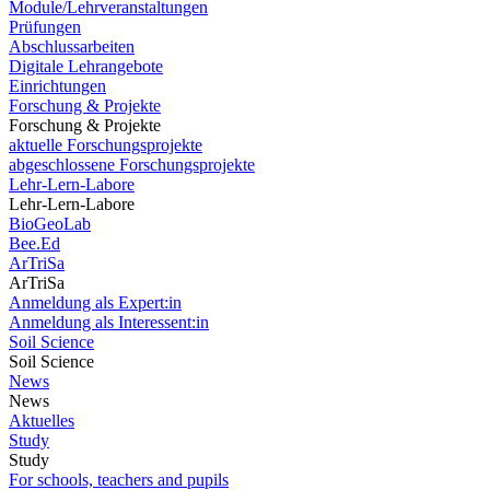
Module/Lehrveranstaltungen
Prüfungen
Abschlussarbeiten
Digitale Lehrangebote
Einrichtungen
Forschung & Projekte
Forschung & Projekte
aktuelle Forschungsprojekte
abgeschlossene Forschungsprojekte
Lehr-Lern-Labore
Lehr-Lern-Labore
BioGeoLab
Bee.Ed
ArTriSa
ArTriSa
Anmeldung als Expert:in
Anmeldung als Interessent:in
Soil Science
Soil Science
News
News
Aktuelles
Study
Study
For schools, teachers and pupils