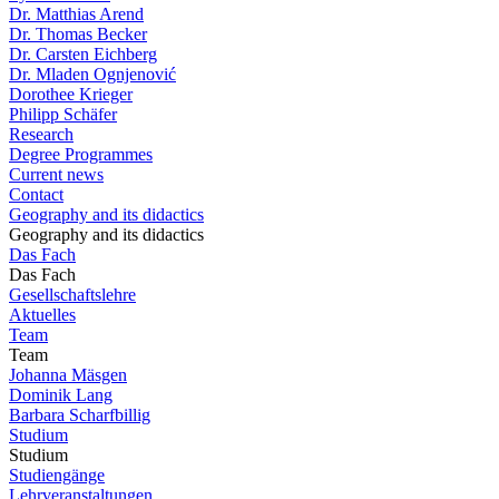
Dr. Matthias Arend
Dr. Thomas Becker
Dr. Carsten Eichberg
Dr. Mladen Ognjenović
Dorothee Krieger
Philipp Schäfer
Research
Degree Programmes
Current news
Contact
Geography and its didactics
Geography and its didactics
Das Fach
Das Fach
Gesellschaftslehre
Aktuelles
Team
Team
Johanna Mäsgen
Dominik Lang
Barbara Scharfbillig
Studium
Studium
Studiengänge
Lehrveranstaltungen