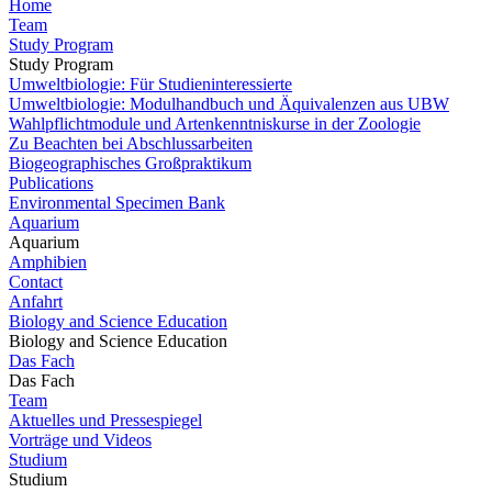
Home
Team
Study Program
Study Program
Umweltbiologie: Für Studieninteressierte
Umweltbiologie: Modulhandbuch und Äquivalenzen aus UBW
Wahlpflichtmodule und Artenkenntniskurse in der Zoologie
Zu Beachten bei Abschlussarbeiten
Biogeographisches Großpraktikum
Publications
Environmental Specimen Bank
Aquarium
Aquarium
Amphibien
Contact
Anfahrt
Biology and Science Education
Biology and Science Education
Das Fach
Das Fach
Team
Aktuelles und Pressespiegel
Vorträge und Videos
Studium
Studium