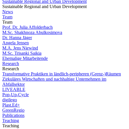
Sustainable Regional and Urban Development
Sustainable Regional and Urban Development
News
Team
Team
Prof. Dr. Julia Affolderbach
M.Sc. Shakhnoza Abulkosimova
Dr. Hanna Jäger
Angela Jensen
M.A. Jens Niewind
M.Sc. Trisanki Saikia
Ehemalige Mitarbeitende
Research
Research
Transformative Praktiken in ländlich-peripheren (Grenz-)Räumen
Zirkuläres Wirtschaften und nachhaltige Unternehmen im
Abfallsektor
LIVEABLE
Pop-Up-Cycle
digilego
Plast.Ed+
GreenRegio
Publications
Teaching
Teaching