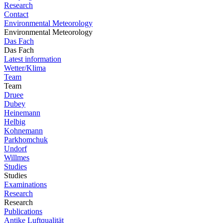
Research
Contact
Environmental Meteorology
Environmental Meteorology
Das Fach
Das Fach
Latest information
Wetter/Klima
Team
Team
Druee
Dubey
Heinemann
Helbig
Kohnemann
Parkhomchuk
Undorf
Willmes
Studies
Studies
Examinations
Research
Research
Publications
Antike Luftqualität