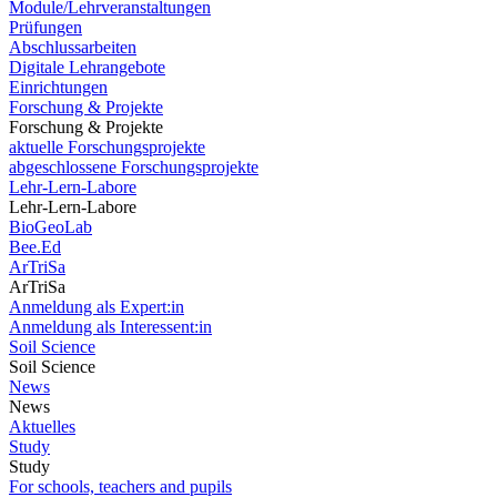
Module/Lehrveranstaltungen
Prüfungen
Abschlussarbeiten
Digitale Lehrangebote
Einrichtungen
Forschung & Projekte
Forschung & Projekte
aktuelle Forschungsprojekte
abgeschlossene Forschungsprojekte
Lehr-Lern-Labore
Lehr-Lern-Labore
BioGeoLab
Bee.Ed
ArTriSa
ArTriSa
Anmeldung als Expert:in
Anmeldung als Interessent:in
Soil Science
Soil Science
News
News
Aktuelles
Study
Study
For schools, teachers and pupils