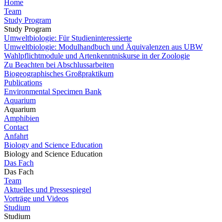
Home
Team
Study Program
Study Program
Umweltbiologie: Für Studieninteressierte
Umweltbiologie: Modulhandbuch und Äquivalenzen aus UBW
Wahlpflichtmodule und Artenkenntniskurse in der Zoologie
Zu Beachten bei Abschlussarbeiten
Biogeographisches Großpraktikum
Publications
Environmental Specimen Bank
Aquarium
Aquarium
Amphibien
Contact
Anfahrt
Biology and Science Education
Biology and Science Education
Das Fach
Das Fach
Team
Aktuelles und Pressespiegel
Vorträge und Videos
Studium
Studium