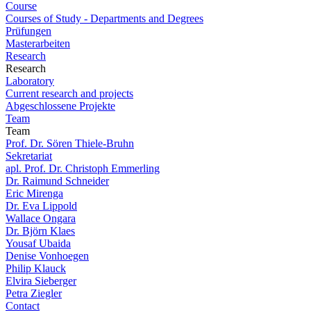
Course
Courses of Study - Departments and Degrees
Prüfungen
Masterarbeiten
Research
Research
Laboratory
Current research and projects
Abgeschlossene Projekte
Team
Team
Prof. Dr. Sören Thiele-Bruhn
Sekretariat
apl. Prof. Dr. Christoph Emmerling
Dr. Raimund Schneider
Eric Mirenga
Dr. Eva Lippold
Wallace Ongara
Dr. Björn Klaes
Yousaf Ubaida
Denise Vonhoegen
Philip Klauck
Elvira Sieberger
Petra Ziegler
Contact