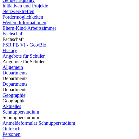
Gender Equality
Initiativen und Projekte
Netzwerktreffen
Fördermöglichkeiten
Weitere Informationen
Eltern-Kind-Arbeitszimmer
Fachschaft
Fachschaft
FSR FB VI - Geo/Bio
History
Angebote für Schüler
Angebote für Schüler
Allgemein
Departments
Departments
Departments
Departments
Geographie
Geographie
Aktuelles
Schnupperstudium
Schnupperstudium
Anmeldeformular Schnupperstudium
Outreach
Personen