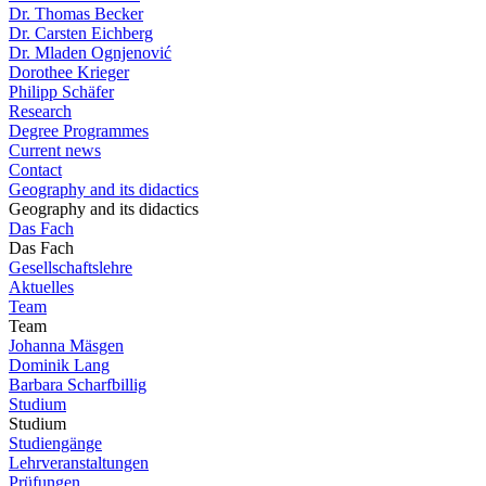
Dr. Thomas Becker
Dr. Carsten Eichberg
Dr. Mladen Ognjenović
Dorothee Krieger
Philipp Schäfer
Research
Degree Programmes
Current news
Contact
Geography and its didactics
Geography and its didactics
Das Fach
Das Fach
Gesellschaftslehre
Aktuelles
Team
Team
Johanna Mäsgen
Dominik Lang
Barbara Scharfbillig
Studium
Studium
Studiengänge
Lehrveranstaltungen
Prüfungen