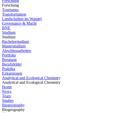
Forschung
Forschung
Tourismus
Transformation
Landschaften im Wandel
Governance & Macht
BNE
Studium
Studium
Bachelorstudium
Masterstudium
Abschlussarbeiten
Portfolio
Beratung
Berufsfelder
Praktika
Exkursionen
Analytical and Ecological Chemistry
Analytical and Ecological Chemistry
Home
News
Team
Studies
Biogeography
Biogeography