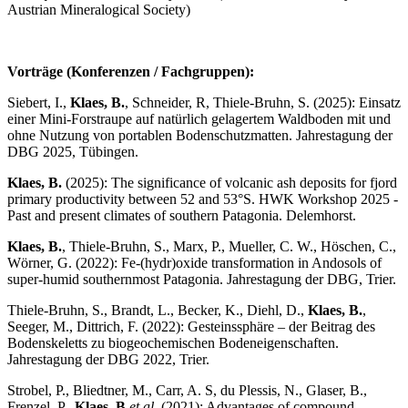
Austrian Mineralogical Society)
Vorträge (Konferenzen / Fachgruppen):
Siebert, I.,
Klaes, B.
, Schneider, R, Thiele-Bruhn, S. (2025): Einsatz
einer Mini-Forstraupe auf natürlich gelagertem Waldboden mit und
ohne Nutzung von portablen Bodenschutzmatten. Jahrestagung der
DBG 2025, Tübingen.
Klaes, B.
(2025): The significance of volcanic ash deposits for fjord
primary productivity between 52 and 53°S. HWK Workshop 2025 -
Past and present climates of southern Patagonia. Delemhorst.
Klaes, B.
, Thiele-Bruhn, S., Marx, P., Mueller, C. W., Höschen, C.,
Wörner, G. (2022): Fe-(hydr)oxide transformation in Andosols of
super-humid southernmost Patagonia. Jahrestagung der DBG, Trier.
Thiele-Bruhn, S., Brandt, L., Becker, K., Diehl, D.,
Klaes, B.
,
Seeger, M., Dittrich, F. (2022): Gesteinssphäre – der Beitrag des
Bodenskeletts zu biogeochemischen Bodeneigenschaften.
Jahrestagung der DBG 2022, Trier.
Strobel, P., Bliedtner, M., Carr, A. S, du Plessis, N., Glaser, B.,
Frenzel, P.,
Klaes, B.
et al.
(2021): Advantages of compound‐