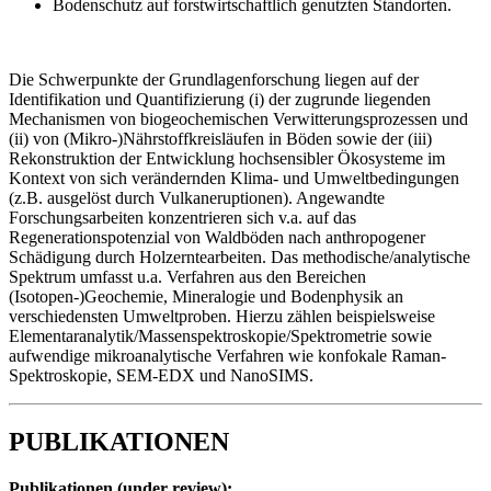
Bodenschutz auf forstwirtschaftlich genutzten Standorten.
Die Schwerpunkte der Grundlagenforschung liegen auf der
Identifikation und Quantifizierung (i) der zugrunde liegenden
Mechanismen von biogeochemischen Verwitterungsprozessen und
(ii) von (Mikro-)Nährstoffkreisläufen in Böden sowie der (iii)
Rekonstruktion der Entwicklung hochsensibler Ökosysteme im
Kontext von sich verändernden Klima- und Umweltbedingungen
(z.B. ausgelöst durch Vulkaneruptionen). Angewandte
Forschungsarbeiten konzentrieren sich v.a. auf das
Regenerationspotenzial von Waldböden nach anthropogener
Schädigung durch Holzerntearbeiten. Das methodische/analytische
Spektrum umfasst u.a. Verfahren aus den Bereichen
(Isotopen-)Geochemie, Mineralogie und Bodenphysik an
verschiedensten Umweltproben. Hierzu zählen beispielsweise
Elementaranalytik/Massenspektroskopie/Spektrometrie sowie
aufwendige mikroanalytische Verfahren wie konfokale Raman-
Spektroskopie, SEM-EDX und NanoSIMS.
PUBLIKATIONEN
Publikationen (under review):