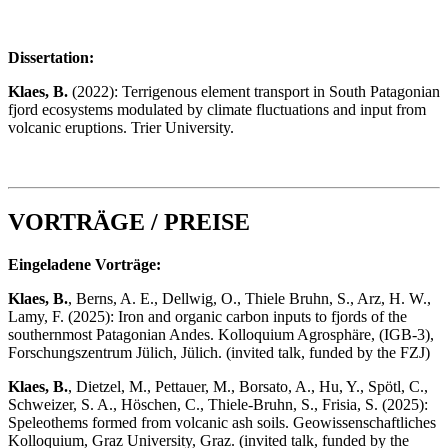
Dissertation:
Klaes, B.
(2022): Terrigenous element transport in South Patagonian
fjord ecosystems modulated by climate fluctuations and input from
volcanic eruptions. Trier University.
VORTRÄGE / PREISE
Eingeladene Vorträge:
Klaes, B.
, Berns, A. E., Dellwig, O., Thiele Bruhn, S., Arz, H. W.,
Lamy, F. (2025): Iron and organic carbon inputs to fjords of the
southernmost Patagonian Andes. Kolloquium Agrosphäre, (IGB-3),
Forschungszentrum Jülich, Jülich. (invited talk, funded by the FZJ)
Klaes, B.
, Dietzel, M., Pettauer, M., Borsato, A., Hu, Y., Spötl, C.,
Schweizer, S. A., Höschen, C., Thiele-Bruhn, S., Frisia, S. (2025):
Speleothems formed from volcanic ash soils. Geowissenschaftliches
Kolloquium, Graz University, Graz. (invited talk, funded by the