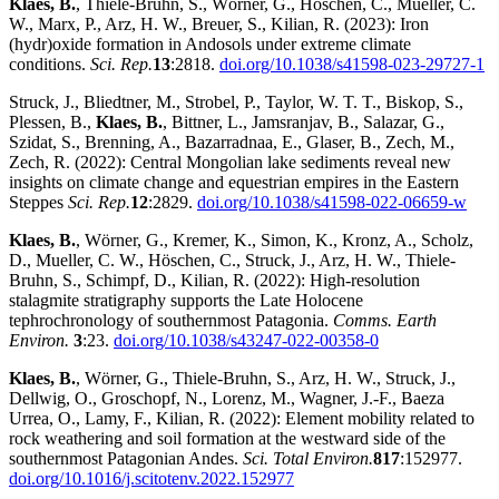
Klaes, B.
, Thiele-Bruhn, S., Wörner, G., Höschen, C., Mueller, C.
W., Marx, P., Arz, H. W., Breuer, S., Kilian, R. (2023): Iron
(hydr)oxide formation in Andosols under extreme climate
conditions.
Sci. Rep.
13
:2818.
doi.org/10.1038/s41598-023-29727-1
Struck, J., Bliedtner, M., Strobel, P., Taylor, W. T. T., Biskop, S.,
Plessen, B.,
Klaes, B.
, Bittner, L., Jamsranjav, B., Salazar, G.,
Szidat, S., Brenning, A., Bazarradnaa, E., Glaser, B., Zech, M.,
Zech, R. (2022): Central Mongolian lake sediments reveal new
insights on climate change and equestrian empires in the Eastern
Steppes
Sci. Rep.
12
:2829.
doi.org/10.1038/s41598-022-06659-w
Klaes, B.
, Wörner, G., Kremer, K., Simon, K., Kronz, A., Scholz,
D., Mueller, C. W., Höschen, C., Struck, J., Arz, H. W., Thiele-
Bruhn, S., Schimpf, D., Kilian, R. (2022): High-resolution
stalagmite stratigraphy supports the Late Holocene
tephrochronology of southernmost Patagonia.
Comms. Earth
Environ.
3
:23.
doi.org/10.1038/s43247-022-00358-0
Klaes, B.
, Wörner, G., Thiele-Bruhn, S., Arz, H. W., Struck, J.,
Dellwig, O., Groschopf, N., Lorenz, M., Wagner, J.-F., Baeza
Urrea, O., Lamy, F., Kilian, R. (2022): Element mobility related to
rock weathering and soil formation at the westward side of the
southernmost Patagonian Andes.
Sci. Total Environ.
817
:152977.
doi.org/10.1016/j.scitotenv.2022.152977