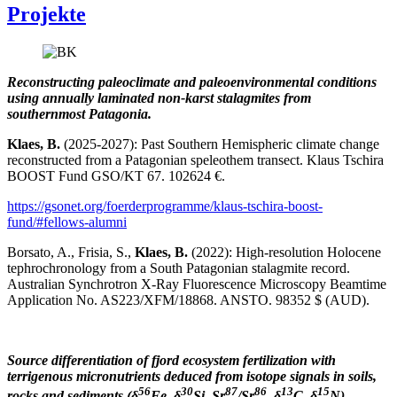
Projekte
Reconstructing paleoclimate and paleoenvironmental conditions
using annually laminated non-karst stalagmites from
southernmost Patagonia.
Klaes, B.
(2025-2027): Past Southern Hemispheric climate change
reconstructed from a Patagonian speleothem transect. Klaus Tschira
BOOST Fund GSO/KT 67. 102624 €.
https://gsonet.org/foerderprogramme/klaus-tschira-boost-
fund/#fellows-alumni
Borsato, A., Frisia, S.,
Klaes, B.
(2022): High-resolution Holocene
tephrochronology from a South Patagonian stalagmite record.
Australian Synchrotron X-Ray Fluorescence Microscopy Beamtime
Application No. AS223/XFM/18868. ANSTO. 98352 $ (AUD).
Source differentiation of fjord ecosystem fertilization with
terrigenous micronutrients deduced from isotope signals in soils,
56
30
87
86
13
15
rocks and sediments (δ
Fe, δ
Si, Sr
/Sr
, δ
C, δ
N).