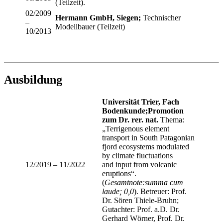
(Teilzeit).
02/2009
Hermann GmbH, Siegen;
Technischer
–
Modellbauer (Teilzeit)
10/2013
Ausbildung
Universität Trier, Fach
Bodenkunde;
Promotion
zum Dr. rer. nat.
Thema:
„Terrigenous element
transport in South Patagonian
fjord ecosystems modulated
by climate fluctuations
12/2019 – 11/2022
and input from volcanic
eruptions“.
(
Gesamtnote:summa cum
laude; 0,0
). Betreuer: Prof.
Dr. Sören Thiele-Bruhn;
Gutachter: Prof. a.D. Dr.
Gerhard Wörner, Prof. Dr.