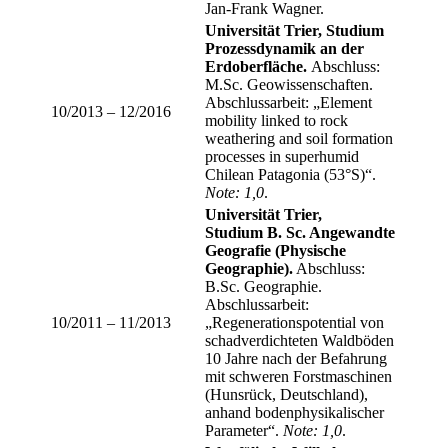
Jan-Frank Wagner.
Universität Trier, Studium
Prozessdynamik an der
Erdoberfläche.
Abschluss:
M.Sc. Geowissenschaften.
Abschlussarbeit: „Element
10/2013 – 12/2016
mobility linked to rock
weathering and soil formation
processes in superhumid
Chilean Patagonia (53°S)“.
Note: 1,0
.
Universität Trier,
Studium B. Sc. Angewandte
Geografie (Physische
Geographie).
Abschluss:
B.Sc. Geographie.
Abschlussarbeit:
10/2011 – 11/2013
„Regenerationspotential von
schadverdichteten Waldböden
10 Jahre nach der Befahrung
mit schweren Forstmaschinen
(Hunsrück, Deutschland),
anhand bodenphysikalischer
Parameter“.
Note: 1,0
.