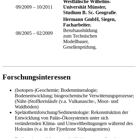
Westfälische Wilhelms-
09/2009 – 10/2011
Universität Münster,
Studium B. Sc. Geografie
.
Hermann GmbH, Siegen,
Facharbeiter.
Berufsausbildung
08/2005 – 02/2009
zum
Technischen
Modellbauer,
Gesellenprüfung.
Forschungsinteressen
(Isotopen-)Geochemie; Bodenmineralogie;
Bodenentwicklung; biogeochemische Verwitterungsprozesse;
(Nähr-)Stoffkreisläufe (v.a. Vulkanasche-, Moor- und
Waldböden)
Speläothemforschung/Sedimentologie: Rekonstruktion der
Entwicklung von Paläo-Ökosystemen unter sich
verändernden Klima- und Umweltbedingungen während des
Holozäns (v.a. in der Fjordzone Südpatagoniens)