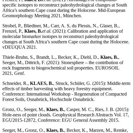
specific isotopes to reconstruct paleohydrological changes at South
Africa’s southern Cape coast during the Holocene. Mid-European
Geomorphology Meeting 2021, München.
Strobel, P., Bliedtner, M., Carr, A. S, du Plessis, N., Glaser, B.,
Frenzel, P.,
Klaes, B.
et al.
(2021): Calibration and application of
molecular biomarker isotopes to reconstruct paleohydrological
changes at South Africa’s southern Cape coast during the Holocene.
vDEUQUA 2021.
Thiele-Bruhn, S., Brandt, L., Becker, K., Diehl, D.,
Klaes, B.
,
Seeger, M., Dittrich, F. (2021): Stonesphere – the contribution of
rock fragments to biogeochemical soil properties. EUROSOIL
2021, Genf.
Schneider, R.,
KLAES, B.
, Struck, Schüler, G. (2015): Middle-term
effects of timber harvesting with heavy forestry equipment.
Conference: International Workshop - Regeneration of Compacted
Forest Soils, Osnabrück, Hochschule Osnabrück.
Gronz, O., Seeger, M.,
Klaes, B.
, Casper, M. C., Ries, J. B. (2015):
Hole-ness of point clouds. Geophysical Research Abstracts Vol. 17,
EGU2015-12872, Conference: EGU General Assembly 2015.
Seeger, M., Gronz, O.,
Klaes, B.
, Becker, K., Marzen, M., Remke,