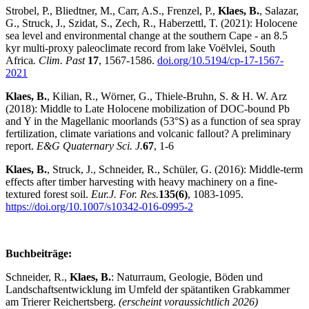
Strobel, P., Bliedtner, M., Carr, A.S., Frenzel, P.,
Klaes, B.
, Salazar,
G., Struck, J., Szidat, S., Zech, R., Haberzettl, T. (2021): Holocene
sea level and environmental change at the southern Cape - an 8.5
kyr multi-proxy paleoclimate record from lake Voёlvlei, South
Africa
. Clim. Past
17
, 1567-1586.
doi.org/10.5194/cp-17-1567-
2021
Klaes, B.
, Kilian, R., Wörner, G., Thiele-Bruhn, S. & H. W. Arz
(2018): Middle to Late Holocene mobilization of DOC-bound Pb
and Y in the Magellanic moorlands (53°S) as a function of sea spray
fertilization, climate variations and volcanic fallout? A preliminary
report.
E&G Quaternary Sci. J.
67
, 1-6
Klaes, B.
, Struck, J., Schneider, R., Schüler, G. (2016): Middle-term
effects after timber harvesting with heavy machinery on a fine-
textured forest soil.
Eur.J. For. Res.
135(6)
, 1083-1095.
https://doi.org/10.1007/s10342-016-0995-2
Buchbeiträge:
Schneider, R.,
Klaes, B.
: Naturraum, Geologie, Böden und
Landschaftsentwicklung im Umfeld der spätantiken Grabkammer
am Trierer Reichertsberg.
(erscheint voraussichtlich 2026)