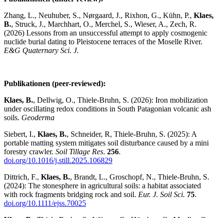
Zhang, L., Neuhuber, S., Nørgaard, J., Rixhon, G., Kühn, P.,
Klaes,
B.
, Struck, J., Marchhart, O., Merchel, S., Wieser, A., Zech, R.
(2026) Lessons from an unsuccessful attempt to apply cosmogenic
nuclide burial dating to Pleistocene terraces of the Moselle River.
E&G Quaternary Sci. J.
Publikationen (peer-reviewed):
Klaes, B.
, Dellwig, O., Thiele-Bruhn, S. (2026): Iron mobilization
under oscillating redox conditions in South Patagonian volcanic ash
soils.
Geoderma
Siebert, I.,
Klaes, B.
, Schneider, R, Thiele-Bruhn, S. (2025): A
portable matting system mitigates soil disturbance caused by a mini
forestry crawler.
Soil Tillage Res
.
256
.
doi.org/10.1016/j.still.2025.106829
Dittrich, F.,
Klaes, B.
, Brandt, L., Groschopf, N., Thiele-Bruhn, S.
(2024): The stonesphere in agricultural soils: a habitat associated
with rock fragments bridging rock and soil.
Eur. J. Soil Sci.
75
.
doi.org/10.1111/ejss.70025