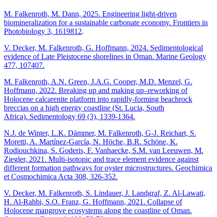
M. Falkenroth, M. Dann, 2025. Engineering light-driven
biomineralization for a sustainable carbonate economy. Frontiers in
Photobiology 3, 1619812
.
V. Decker, M. Falkenroth, G. Hoffmann, 2024. Sedimentological
evidence of Late Pleistocene shorelines in Oman. Marine Geology
477, 107407.
M. Falkenroth, A.N. Green, J.A.G. Cooper, M.D. Menzel, G.
Hoffmann, 2022. Breaking up and making up–reworking of
Holocene calcarenite platform into rapidly‐forming beachrock
breccias on a high energy coastline (St. Lucia, South
Africa). Sedimentology 69 (3), 1339-1364.
N.J. de Winter, L.K. Dämmer, M. Falkenroth, G-J. Reichart, S.
Moretti, A. Martínez-García, N. Höche, B.R. Schöne, K.
Rodiouchkina, S. Goderis, F. Vanhaecke, S.M. van Leeuwen, M.
Ziegler, 2021. Multi-isotopic and trace element evidence against
different formation pathways for oyster microstructures. Geochimica
et Cosmochimica Acta 308, 326-352.
V. Decker, M. Falkenroth, S. Lindauer, J. Landgraf, Z. Al-Lawati,
H. Al-Rahbi, S.O. Franz, G. Hoffmann, 2021. Collapse of
Holocene mangrove ecosystems along the coastline of Oman.