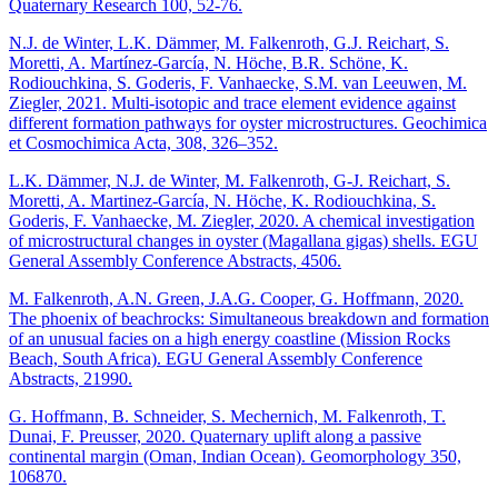
Quaternary Research 100, 52-76.
N.J. de Winter, L.K. Dämmer, M. Falkenroth, G.J. Reichart, S.
Moretti, A. Martínez-García, N. Höche, B.R. Schöne, K.
Rodiouchkina, S. Goderis, F. Vanhaecke, S.M. van Leeuwen, M.
Ziegler, 2021. Multi-isotopic and trace element evidence against
different formation pathways for oyster microstructures. Geochimica
et Cosmochimica Acta, 308, 326–352.
L.K. Dämmer, N.J. de Winter, M. Falkenroth, G-J. Reichart, S.
Moretti, A. Martinez-García, N. Höche, K. Rodiouchkina, S.
Goderis, F. Vanhaecke, M. Ziegler, 2020. A chemical investigation
of microstructural changes in oyster (Magallana gigas) shells. EGU
General Assembly Conference Abstracts, 4506.
M. Falkenroth, A.N. Green, J.A.G. Cooper, G. Hoffmann, 2020.
The phoenix of beachrocks: Simultaneous breakdown and formation
of an unusual facies on a high energy coastline (Mission Rocks
Beach, South Africa). EGU General Assembly Conference
Abstracts, 21990.
G. Hoffmann, B. Schneider, S. Mechernich, M. Falkenroth, T.
Dunai, F. Preusser, 2020. Quaternary uplift along a passive
continental margin (Oman, Indian Ocean). Geomorphology 350,
106870.