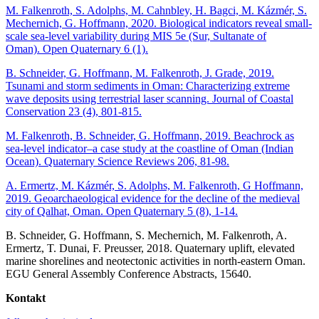
M. Falkenroth, S. Adolphs, M. Cahnbley, H. Bagci, M. Kázmér, S.
Mechernich, G. Hoffmann, 2020. Biological indicators reveal small-
scale sea-level variability during MIS 5e (Sur, Sultanate of
Oman). Open Quaternary 6 (1).
B. Schneider, G. Hoffmann, M. Falkenroth, J. Grade, 2019.
Tsunami and storm sediments in Oman: Characterizing extreme
wave deposits using terrestrial laser scanning. Journal of Coastal
Conservation 23 (4), 801-815.
M. Falkenroth, B. Schneider, G. Hoffmann, 2019. Beachrock as
sea-level indicator–a case study at the coastline of Oman (Indian
Ocean). Quaternary Science Reviews 206, 81-98.
A. Ermertz, M. Kázmér, S. Adolphs, M. Falkenroth, G Hoffmann,
2019. Geoarchaeological evidence for the decline of the medieval
city of Qalhat, Oman. Open Quaternary 5 (8), 1-14.
B. Schneider, G. Hoffmann, S. Mechernich, M. Falkenroth, A.
Ermertz, T. Dunai, F. Preusser, 2018. Quaternary uplift, elevated
marine shorelines and neotectonic activities in north-eastern Oman.
EGU General Assembly Conference Abstracts, 15640.
Kontakt