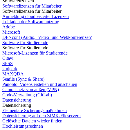
Softwarelizenzen
Softwarelizenzen für Mitarbeiter
Softwarelizenzen für Mitarbeiter
Anmeldung cloudbasierter Lizenzen
Leitfaden der Softwarenutzung
Adobe
Microsoft
DFNconf (Audio,- Video- und Webkonferenzen)
Software für Studierende
Software für Studierende
Microsoft-Lizenzen für Studierende
Citavi
SPSS
Unipark
MAXQDA
Seafile (Sync & Share)
Panopto: Videos erstellen und anschauen
Campusnetz von außen (VPN)
Code-Verwaltung (GitLab)
Datensicherung
Datensicherung
Elementare Sicherungsmaßnahmen
Datensicherung auf den ZIMK-Fileservern
Gelöschte Dateien wieder finden
Hochleistungsrechnen