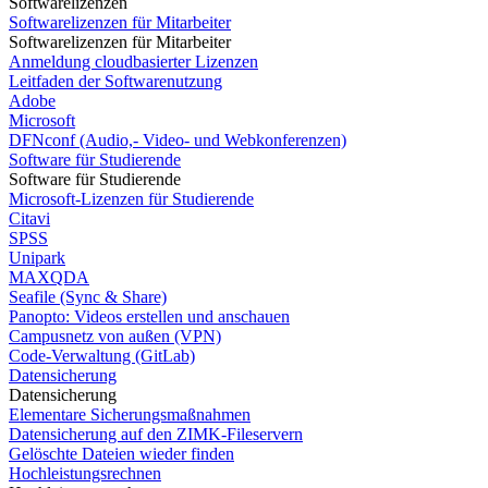
Softwarelizenzen
Softwarelizenzen für Mitarbeiter
Softwarelizenzen für Mitarbeiter
Anmeldung cloudbasierter Lizenzen
Leitfaden der Softwarenutzung
Adobe
Microsoft
DFNconf (Audio,- Video- und Webkonferenzen)
Software für Studierende
Software für Studierende
Microsoft-Lizenzen für Studierende
Citavi
SPSS
Unipark
MAXQDA
Seafile (Sync & Share)
Panopto: Videos erstellen und anschauen
Campusnetz von außen (VPN)
Code-Verwaltung (GitLab)
Datensicherung
Datensicherung
Elementare Sicherungsmaßnahmen
Datensicherung auf den ZIMK-Fileservern
Gelöschte Dateien wieder finden
Hochleistungsrechnen