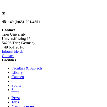
✉
☎
+49 (0)651 201-4551
Contact
Trier University
Universitätsring 15
54296 Trier, Germany
+49 651 201-0
info
uni-trier
de
Contact
Facilities
Faculties & Subjects
Library
Canteen
IT
Sports
Shop
Press
Jobs
Campus maps