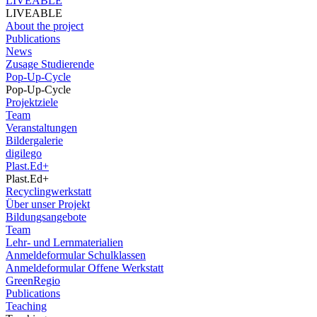
LIVEABLE
LIVEABLE
About the project
Publications
News
Zusage Studierende
Pop-Up-Cycle
Pop-Up-Cycle
Projektziele
Team
Veranstaltungen
Bildergalerie
digilego
Plast.Ed+
Plast.Ed+
Recyclingwerkstatt
Über unser Projekt
Bildungsangebote
Team
Lehr- und Lernmaterialien
Anmeldeformular Schulklassen
Anmeldeformular Offene Werkstatt
GreenRegio
Publications
Teaching