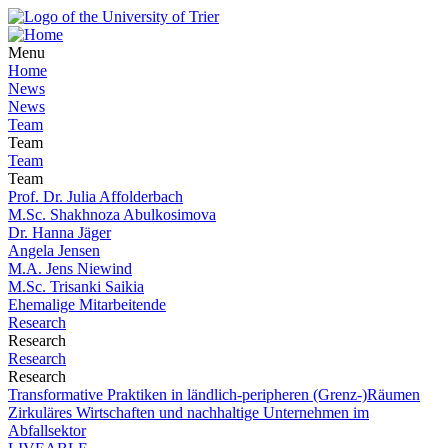
Menu
Home
News
News
Team
Team
Team
Team
Prof. Dr. Julia Affolderbach
M.Sc. Shakhnoza Abulkosimova
Dr. Hanna Jäger
Angela Jensen
M.A. Jens Niewind
M.Sc. Trisanki Saikia
Ehemalige Mitarbeitende
Research
Research
Research
Research
Transformative Praktiken in ländlich-peripheren (Grenz-)Räumen
Zirkuläres Wirtschaften und nachhaltige Unternehmen im
Abfallsektor