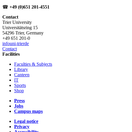
☎
+49 (0)651 201-4551
Contact
Trier University
Universitätsring 15
54296 Trier, Germany
+49 651 201-0
info
uni-trier
de
Contact
Facilities
Faculties & Subjects
Library
Canteen
IT
Sports
Shop
Press
Jobs
Campus maps
Legal notice
Privacy
Accessibility