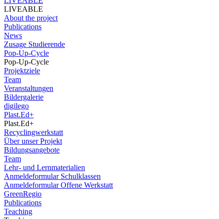
LIVEABLE
LIVEABLE
About the project
Publications
News
Zusage Studierende
Pop-Up-Cycle
Pop-Up-Cycle
Projektziele
Team
Veranstaltungen
Bildergalerie
digilego
Plast.Ed+
Plast.Ed+
Recyclingwerkstatt
Über unser Projekt
Bildungsangebote
Team
Lehr- und Lernmaterialien
Anmeldeformular Schulklassen
Anmeldeformular Offene Werkstatt
GreenRegio
Publications
Teaching