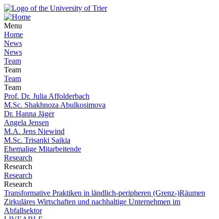
Menu
Home
News
News
Team
Team
Team
Team
Prof. Dr. Julia Affolderbach
M.Sc. Shakhnoza Abulkosimova
Dr. Hanna Jäger
Angela Jensen
M.A. Jens Niewind
M.Sc. Trisanki Saikia
Ehemalige Mitarbeitende
Research
Research
Research
Research
Transformative Praktiken in ländlich-peripheren (Grenz-)Räumen
Zirkuläres Wirtschaften und nachhaltige Unternehmen im
Abfallsektor