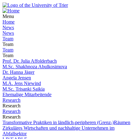
Menu
Home
News
News
Team
Team
Team
Team
Prof. Dr. Julia Affolderbach
M.Sc. Shakhnoza Abulkosimova
Dr. Hanna Jäger
Angela Jensen
M.A. Jens Niewind
M.Sc. Trisanki Saikia
Ehemalige Mitarbeitende
Research
Research
Research
Research
Transformative Praktiken in ländlich-peripheren (Grenz-)Räumen
Zirkuläres Wirtschaften und nachhaltige Unternehmen im
Abfallsektor