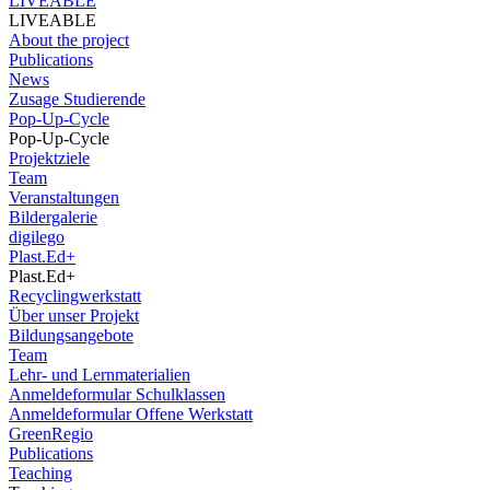
LIVEABLE
LIVEABLE
About the project
Publications
News
Zusage Studierende
Pop-Up-Cycle
Pop-Up-Cycle
Projektziele
Team
Veranstaltungen
Bildergalerie
digilego
Plast.Ed+
Plast.Ed+
Recyclingwerkstatt
Über unser Projekt
Bildungsangebote
Team
Lehr- und Lernmaterialien
Anmeldeformular Schulklassen
Anmeldeformular Offene Werkstatt
GreenRegio
Publications
Teaching