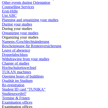
Other events during Orientation
Counselling Services
Ersti-Hilfe
Uni ABC
Planning and organizing your studies
During your studies
During your studies
Organizing your studies
Organizing your studies
Namens-/Geschlechtsänderung
Bescheinigung für Rentenversicherung
Leave of abesence
Doppelabschluss
Withdrawing from your studies
Change of studies
Hochschulortswechsel
TUKAN machines
Opening hours of buildings
Qualität im Studium
Re-registration
Student ID card "TUNIKA"
Studienzweifel?
Termine & Fristen
Examination offices
Examination offices