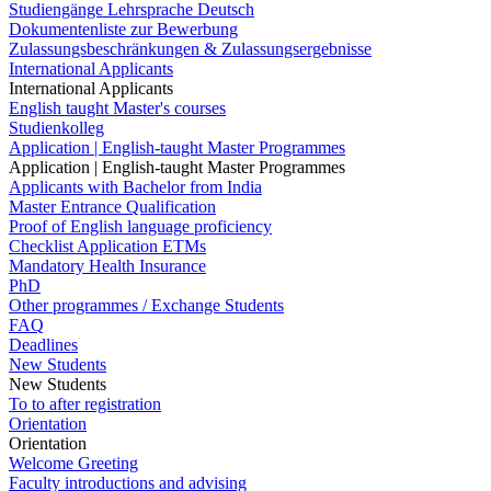
Studiengänge Lehrsprache Deutsch
Dokumentenliste zur Bewerbung
Zulassungsbeschränkungen & Zulassungsergebnisse
International Applicants
International Applicants
English taught Master's courses
Studienkolleg
Application | English-taught Master Programmes
Application | English-taught Master Programmes
Applicants with Bachelor from India
Master Entrance Qualification
Proof of English language proficiency
Checklist Application ETMs
Mandatory Health Insurance
PhD
Other programmes / Exchange Students
FAQ
Deadlines
New Students
New Students
To to after registration
Orientation
Orientation
Welcome Greeting
Faculty introductions and advising