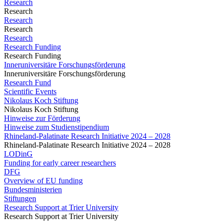
Research
Research
Research
Research
Research
Research Funding
Research Funding
Inneruniversitäre Forschungsförderung
Inneruniversitäre Forschungsförderung
Research Fund
Scientific Events
Nikolaus Koch Stiftung
Nikolaus Koch Stiftung
Hinweise zur Förderung
Hinweise zum Studienstipendium
Rhineland-Palatinate Research Initiative 2024 – 2028
Rhineland-Palatinate Research Initiative 2024 – 2028
LODinG
Funding for early career researchers
DFG
Overview of EU funding
Bundesministerien
Stiftungen
Research Support at Trier University
Research Support at Trier University