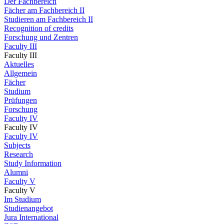
Der Fachbereich
Fächer am Fachbereich II
Studieren am Fachbereich II
Recognition of credits
Forschung und Zentren
Faculty III
Faculty III
Aktuelles
Allgemein
Fächer
Studium
Prüfungen
Forschung
Faculty IV
Faculty IV
Faculty IV
Subjects
Research
Study Information
Alumni
Faculty V
Faculty V
Im Studium
Studienangebot
Jura International