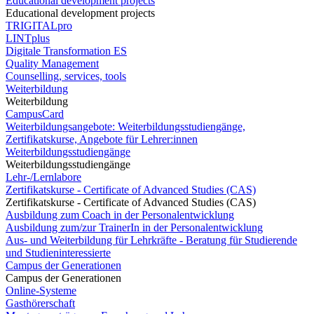
Educational development projects
Educational development projects
TRIGITALpro
LINTplus
Digitale Transformation ES
Quality Management
Counselling, services, tools
Weiterbildung
Weiterbildung
CampusCard
Weiterbildungsangebote: Weiterbildungsstudiengänge,
Zertifikatskurse, Angebote für Lehrer:innen
Weiterbildungsstudiengänge
Weiterbildungsstudiengänge
Lehr-/Lernlabore
Zertifikatskurse - Certificate of Advanced Studies (CAS)
Zertifikatskurse - Certificate of Advanced Studies (CAS)
Ausbildung zum Coach in der Personalentwicklung
Ausbildung zum/zur TrainerIn in der Personalentwicklung
Aus- und Weiterbildung für Lehrkräfte - Beratung für Studierende
und Studieninteressierte
Campus der Generationen
Campus der Generationen
Online-Systeme
Gasthörerschaft