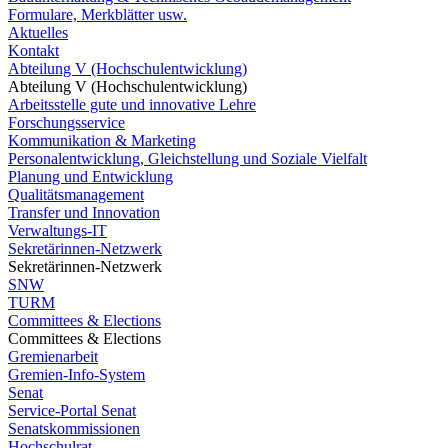
Formulare, Merkblätter usw.
Aktuelles
Kontakt
Abteilung V (Hochschulentwicklung)
Abteilung V (Hochschulentwicklung)
Arbeitsstelle gute und innovative Lehre
Forschungsservice
Kommunikation & Marketing
Personalentwicklung, Gleichstellung und Soziale Vielfalt
Planung und Entwicklung
Qualitätsmanagement
Transfer und Innovation
Verwaltungs-IT
Sekretärinnen-Netzwerk
Sekretärinnen-Netzwerk
SNW
TURM
Committees & Elections
Committees & Elections
Gremienarbeit
Gremien-Info-System
Senat
Service-Portal Senat
Senatskommissionen
Hochschulrat