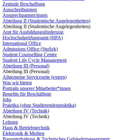
Zentrale Beschaffung
Ausschreibungen
Ansprechpartner/innen
Abteilung II (Studentische Angelegenheiten)
Abteilung II (Studentische Angelegenheiten)
Amt für Ausbildungsförderung
Hochschulprüfungsamt (HPA)
International Office
Admissions Office (StuSek)
Student Counselling Centre
Student Life Cycle Management
Abteilung III (Personal)
Abteilung III (Personal)
Allgemeine Serviceseite (extern)
Was wir bieten
Portraits unserer Mitarbeiter*innen
Benefits für Beschäftigte
Jobs
Praktika (ohne Studierendenpraktika)
Abteilung IV (Technik)
Abteilung IV (Technik)
Leitung
Haus & Betriebstechnik
Elektronik & Medien
Bauunterhaltung & Technisches Gebäudemanagement