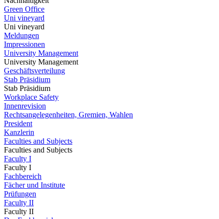
Nachhaltigkeit
Green Office
Uni vineyard
Uni vineyard
Meldungen
Impressionen
University Management
University Management
Geschäftsverteilung
Stab Präsidium
Stab Präsidium
Workplace Safety
Innenrevision
Rechtsangelegenheiten, Gremien, Wahlen
President
Kanzlerin
Faculties and Subjects
Faculties and Subjects
Faculty I
Faculty I
Fachbereich
Fächer und Institute
Prüfungen
Faculty II
Faculty II