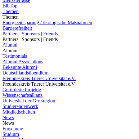
Mensaterrasse
BibTop
Themen
Themen
Energieeinsparung / ökologische Maßnahmen
Barrierefreiheit
Partners | Sponsors | Friends
Partners | Sponsors | Friends
Alumni
Alumni
Testimonials
Alumni Associations
Bekannte Alumni
Deutschlandstipendium
Freundeskreis Trierer Universität e.V.
Freundeskreis Trierer Universität e.V.
Geförderte Projekte
Wissenschaftsallianz
Universität der Großregion
Studierendenwerk
Mitgliedschaften
News
News
Forschung
Studium