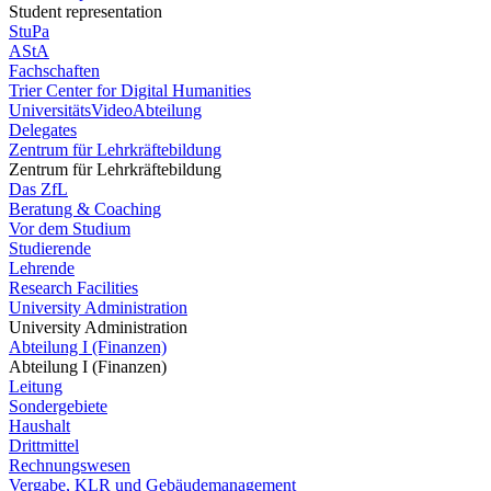
Student representation
StuPa
AStA
Fachschaften
Trier Center for Digital Humanities
UniversitätsVideoAbteilung
Delegates
Zentrum für Lehrkräftebildung
Zentrum für Lehrkräftebildung
Das ZfL
Beratung & Coaching
Vor dem Studium
Studierende
Lehrende
Research Facilities
University Administration
University Administration
Abteilung I (Finanzen)
Abteilung I (Finanzen)
Leitung
Sondergebiete
Haushalt
Drittmittel
Rechnungswesen
Vergabe, KLR und Gebäudemanagement