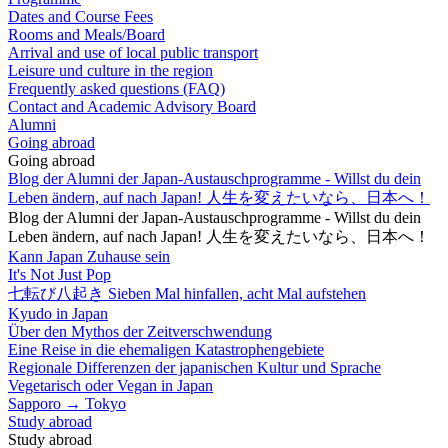
Dates and Course Fees
Rooms and Meals/Board
Arrival and use of local public transport
Leisure und culture in the region
Frequently asked questions (FAQ)
Contact and Academic Advisory Board
Alumni
Going abroad
Going abroad
Blog der Alumni der Japan-Austauschprogramme - Willst du dein
Leben ändern, auf nach Japan! 人生を変えたいなら、日本へ！
Blog der Alumni der Japan-Austauschprogramme - Willst du dein
Leben ändern, auf nach Japan! 人生を変えたいなら、日本へ！
Kann Japan Zuhause sein
It's Not Just Pop
七転び八起き Sieben Mal hinfallen, acht Mal aufstehen
Kyudo in Japan
Über den Mythos der Zeitverschwendung
Eine Reise in die ehemaligen Katastrophengebiete
Regionale Differenzen der japanischen Kultur und Sprache
Vegetarisch oder Vegan in Japan
Sapporo → Tokyo
Study abroad
Study abroad