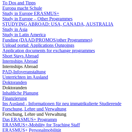
To Dos and Tipps
Europa macht Schule
Study in Europe ERASMUS+
Study in Europe – Other Programmes
STUDYING ABROAD: USA, CANADA, AUSTRALIA
Study in Asia
Study in Latin America
Funding (DAAD/PROMOS/other Programmes)
Upload portal: Applications Outgoings
Application documents for exchange programmes
Short Stays Abroad
Internships Abroad
Internships Abroad
PAD-Infoveranstaltung
Unterrichten im Ausland
Doktoranden
Doktoranden
Inhaltliche Planung
Finanzierung
Ins Ausland - Informationen für neu immatrikulierte Studierende
Forschung, Lehre und Verwaltung
Forschung, Lehre und Verwaltung
Das ERASMUS+ Programm
ERASMUS+-Mobility for Teaching Staff
ERASMUS+ Personalmobilität