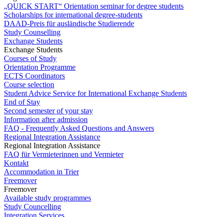
„QUICK START“ Orientation seminar for degree students
Scholarships for international degree-students
DAAD-Preis für ausländische Studierende
Study Counselling
Exchange Students
Exchange Students
Courses of Study
Orientation Programme
ECTS Coordinators
Course selection
Student Advice Service for International Exchange Students
End of Stay
Second semester of your stay
Information after admission
FAQ - Frequently Asked Questions and Answers
Regional Integration Assistance
Regional Integration Assistance
FAQ für Vermieterinnen und Vermieter
Kontakt
Accommodation in Trier
Freemover
Freemover
Available study programmes
Study Councelling
Integration Services