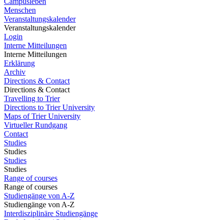
Campusleben
Menschen
Veranstaltungskalender
Veranstaltungskalender
Login
Interne Mitteilungen
Interne Mitteilungen
Erklärung
Archiv
Directions & Contact
Directions & Contact
Travelling to Trier
Directions to Trier University
Maps of Trier University
Virtueller Rundgang
Contact
Studies
Studies
Studies
Studies
Range of courses
Range of courses
Studiengänge von A-Z
Studiengänge von A-Z
Interdisziplinäre Studiengänge