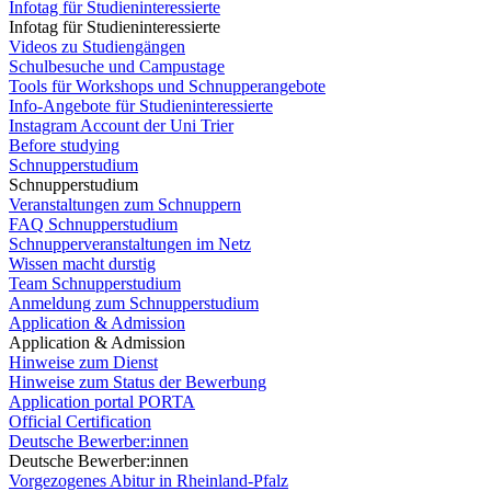
Infotag für Studieninteressierte
Infotag für Studieninteressierte
Videos zu Studiengängen
Schulbesuche und Campustage
Tools für Workshops und Schnupperangebote
Info-Angebote für Studieninteressierte
Instagram Account der Uni Trier
Before studying
Schnupperstudium
Schnupperstudium
Veranstaltungen zum Schnuppern
FAQ Schnupperstudium
Schnupperveranstaltungen im Netz
Wissen macht durstig
Team Schnupperstudium
Anmeldung zum Schnupperstudium
Application & Admission
Application & Admission
Hinweise zum Dienst
Hinweise zum Status der Bewerbung
Application portal PORTA
Official Certification
Deutsche Bewerber:innen
Deutsche Bewerber:innen
Vorgezogenes Abitur in Rheinland-Pfalz