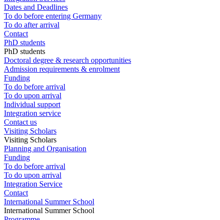
Dates and Deadlines
To do before entering Germany
To do after arrival
Contact
PhD students
PhD students
Doctoral degree & research opportunities
Admission requirements & enrolment
Funding
To do before arrival
To do upon arrival
Individual support
Integration service
Contact us
Visiting Scholars
Visiting Scholars
Planning and Organisation
Funding
To do before arrival
To do upon arrival
Integration Service
Contact
International Summer School
International Summer School
Programme