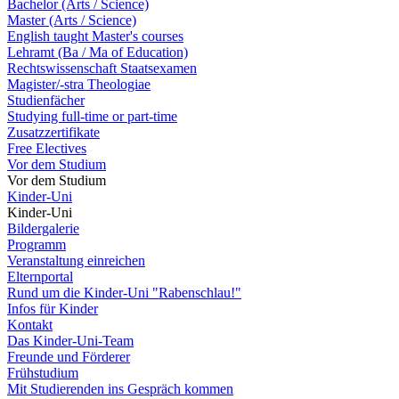
Bachelor (Arts / Science)
Master (Arts / Science)
English taught Master's courses
Lehramt (Ba / Ma of Education)
Rechtswissenschaft Staatsexamen
Magister/-stra Theologiae
Studienfächer
Studying full-time or part-time
Zusatzzertifikate
Free Electives
Vor dem Studium
Vor dem Studium
Kinder-Uni
Kinder-Uni
Bildergalerie
Programm
Veranstaltung einreichen
Elternportal
Rund um die Kinder-Uni "Rabenschlau!"
Infos für Kinder
Kontakt
Das Kinder-Uni-Team
Freunde und Förderer
Frühstudium
Mit Studierenden ins Gespräch kommen