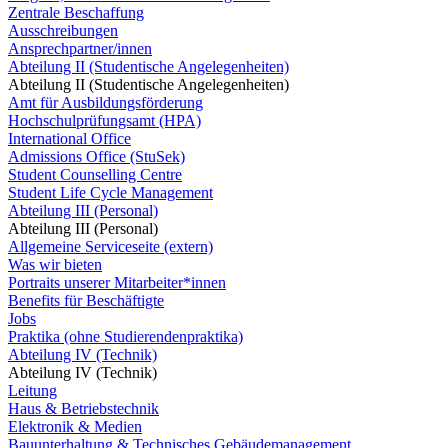
Zentrale Beschaffung
Ausschreibungen
Ansprechpartner/innen
Abteilung II (Studentische Angelegenheiten)
Abteilung II (Studentische Angelegenheiten)
Amt für Ausbildungsförderung
Hochschulprüfungsamt (HPA)
International Office
Admissions Office (StuSek)
Student Counselling Centre
Student Life Cycle Management
Abteilung III (Personal)
Abteilung III (Personal)
Allgemeine Serviceseite (extern)
Was wir bieten
Portraits unserer Mitarbeiter*innen
Benefits für Beschäftigte
Jobs
Praktika (ohne Studierendenpraktika)
Abteilung IV (Technik)
Abteilung IV (Technik)
Leitung
Haus & Betriebstechnik
Elektronik & Medien
Bauunterhaltung & Technisches Gebäudemanagement