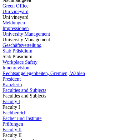
Nachhaltigkeit
Green Office
Uni vineyard
Uni vineyard
Meldungen
Impressionen
University Management
University Management
Geschäftsverteilung
Stab Präsidium
Stab Präsidium
Workplace Safety
Innenrevision
Rechtsangelegenheiten, Gremien, Wahlen
President
Kanzlerin
Faculties and Subjects
Faculties and Subjects
Faculty I
Faculty I
Fachbereich
Fächer und Institute
Prüfungen
Faculty II
Faculty II