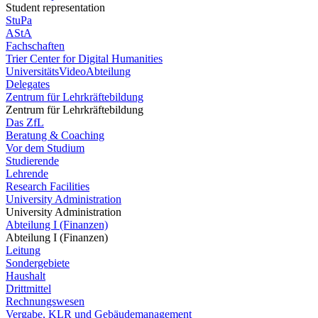
Student representation
StuPa
AStA
Fachschaften
Trier Center for Digital Humanities
UniversitätsVideoAbteilung
Delegates
Zentrum für Lehrkräftebildung
Zentrum für Lehrkräftebildung
Das ZfL
Beratung & Coaching
Vor dem Studium
Studierende
Lehrende
Research Facilities
University Administration
University Administration
Abteilung I (Finanzen)
Abteilung I (Finanzen)
Leitung
Sondergebiete
Haushalt
Drittmittel
Rechnungswesen
Vergabe, KLR und Gebäudemanagement