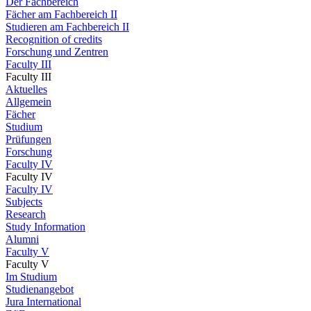
Der Fachbereich
Fächer am Fachbereich II
Studieren am Fachbereich II
Recognition of credits
Forschung und Zentren
Faculty III
Faculty III
Aktuelles
Allgemein
Fächer
Studium
Prüfungen
Forschung
Faculty IV
Faculty IV
Faculty IV
Subjects
Research
Study Information
Alumni
Faculty V
Faculty V
Im Studium
Studienangebot
Jura International