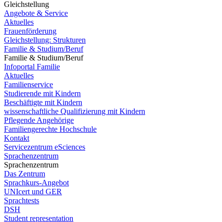
Gleichstellung
Angebote & Service
Aktuelles
Frauenförderung
Gleichstellung: Strukturen
Familie & Studium/Beruf
Familie & Studium/Beruf
Infoportal Familie
Aktuelles
Familienservice
Studierende mit Kindern
Beschäftigte mit Kindern
wissenschaftliche Qualifizierung mit Kindern
Pflegende Angehörige
Familiengerechte Hochschule
Kontakt
Servicezentrum eSciences
Sprachenzentrum
Sprachenzentrum
Das Zentrum
Sprachkurs-Angebot
UNIcert und GER
Sprachtests
DSH
Student representation