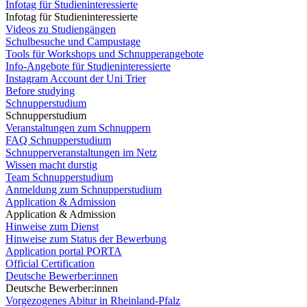
Infotag für Studieninteressierte
Infotag für Studieninteressierte
Videos zu Studiengängen
Schulbesuche und Campustage
Tools für Workshops und Schnupperangebote
Info-Angebote für Studieninteressierte
Instagram Account der Uni Trier
Before studying
Schnupperstudium
Schnupperstudium
Veranstaltungen zum Schnuppern
FAQ Schnupperstudium
Schnupperveranstaltungen im Netz
Wissen macht durstig
Team Schnupperstudium
Anmeldung zum Schnupperstudium
Application & Admission
Application & Admission
Hinweise zum Dienst
Hinweise zum Status der Bewerbung
Application portal PORTA
Official Certification
Deutsche Bewerber:innen
Deutsche Bewerber:innen
Vorgezogenes Abitur in Rheinland-Pfalz