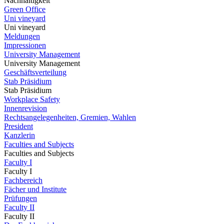
Nachhaltigkeit
Green Office
Uni vineyard
Uni vineyard
Meldungen
Impressionen
University Management
University Management
Geschäftsverteilung
Stab Präsidium
Stab Präsidium
Workplace Safety
Innenrevision
Rechtsangelegenheiten, Gremien, Wahlen
President
Kanzlerin
Faculties and Subjects
Faculties and Subjects
Faculty I
Faculty I
Fachbereich
Fächer und Institute
Prüfungen
Faculty II
Faculty II