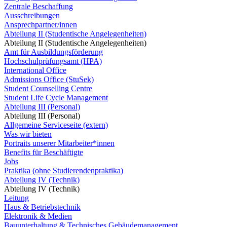
Zentrale Beschaffung
Ausschreibungen
Ansprechpartner/innen
Abteilung II (Studentische Angelegenheiten)
Abteilung II (Studentische Angelegenheiten)
Amt für Ausbildungsförderung
Hochschulprüfungsamt (HPA)
International Office
Admissions Office (StuSek)
Student Counselling Centre
Student Life Cycle Management
Abteilung III (Personal)
Abteilung III (Personal)
Allgemeine Serviceseite (extern)
Was wir bieten
Portraits unserer Mitarbeiter*innen
Benefits für Beschäftigte
Jobs
Praktika (ohne Studierendenpraktika)
Abteilung IV (Technik)
Abteilung IV (Technik)
Leitung
Haus & Betriebstechnik
Elektronik & Medien
Bauunterhaltung & Technisches Gebäudemanagement