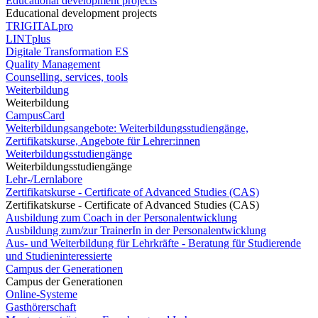
Educational development projects
Educational development projects
TRIGITALpro
LINTplus
Digitale Transformation ES
Quality Management
Counselling, services, tools
Weiterbildung
Weiterbildung
CampusCard
Weiterbildungsangebote: Weiterbildungsstudiengänge,
Zertifikatskurse, Angebote für Lehrer:innen
Weiterbildungsstudiengänge
Weiterbildungsstudiengänge
Lehr-/Lernlabore
Zertifikatskurse - Certificate of Advanced Studies (CAS)
Zertifikatskurse - Certificate of Advanced Studies (CAS)
Ausbildung zum Coach in der Personalentwicklung
Ausbildung zum/zur TrainerIn in der Personalentwicklung
Aus- und Weiterbildung für Lehrkräfte - Beratung für Studierende
und Studieninteressierte
Campus der Generationen
Campus der Generationen
Online-Systeme
Gasthörerschaft