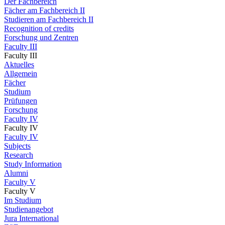
Der Fachbereich
Fächer am Fachbereich II
Studieren am Fachbereich II
Recognition of credits
Forschung und Zentren
Faculty III
Faculty III
Aktuelles
Allgemein
Fächer
Studium
Prüfungen
Forschung
Faculty IV
Faculty IV
Faculty IV
Subjects
Research
Study Information
Alumni
Faculty V
Faculty V
Im Studium
Studienangebot
Jura International