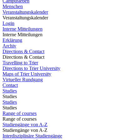
Campusleben
Menschen
Veranstaltungskalender
Veranstaltungskalender
Login
Interne Mitteilungen
Interne Mitteilungen
Erklärung
Archiv
Directions & Contact
Directions & Contact
Travelling to Trier
Directions to Trier University
Maps of Trier University
Virtueller Rundgang
Contact
Studies
Studies
Studies
Studies
Range of courses
Range of courses
Studiengänge von A-Z
Studiengänge von A-Z
Interdisziplinäre Studiengänge