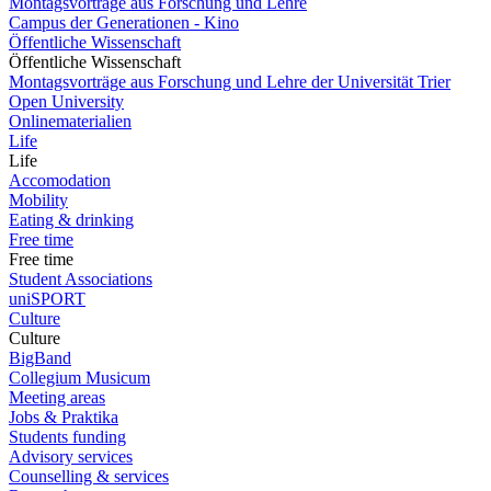
Montagsvorträge aus Forschung und Lehre
Campus der Generationen - Kino
Öffentliche Wissenschaft
Öffentliche Wissenschaft
Montagsvorträge aus Forschung und Lehre der Universität Trier
Open University
Onlinematerialien
Life
Life
Accomodation
Mobility
Eating & drinking
Free time
Free time
Student Associations
uniSPORT
Culture
Culture
BigBand
Collegium Musicum
Meeting areas
Jobs & Praktika
Students funding
Advisory services
Counselling & services