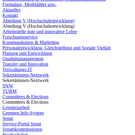
Formulare, Merkblätter usw.
Aktuelles
Kontakt
Abteilung V (Hochschulentwicklung)
Abteilung V (Hochschulentwicklung)
Arbeitsstelle gute und innovative Lehre
Forschungsservice
Kommunikation & Marketing
Personalentwicklung, Gleichstellung und Soziale Vielfalt
Planung und Entwicklung
Qualitätsmanagement
Transfer und Innovation
Verwaltungs-IT
Sekretärinnen-Netzwerk
Sekretärinnen-Netzwerk
SNW
TURM
Committees & Elections
Committees & Elections
Gremienarbeit
Gremien-Info-System
Senat
Service-Portal Senat
Senatskommissionen
Hochschulrat