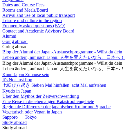
Dates and Course Fees
Rooms and Meals/Board
Arrival and use of local public transport
Leisure und culture in the region
Frequently asked questions (FAQ)
Contact and Academic Advisory Board
Alumni
Going abroad
Going abroad
Blog der Alumni der Japan-Austauschprogramme - Willst du dein
Leben ändern, auf nach Japan! 人生を変えたいなら、日本へ！
Blog der Alumni der Japan-Austauschprogramme - Willst du dein
Leben ändern, auf nach Japan! 人生を変えたいなら、日本へ！
Kann Japan Zuhause sein
It's Not Just Pop
七転び八起き Sieben Mal hinfallen, acht Mal aufstehen
Kyudo in Japan
Über den Mythos der Zeitverschwendung
Eine Reise in die ehemaligen Katastrophengebiete
Regionale Differenzen der japanischen Kultur und Sprache
Vegetarisch oder Vegan in Japan
Sapporo → Tokyo
Study abroad
Study abroad