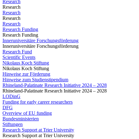
Research
Research
Research
Research
Research
Research Funding
Research Funding
Inneruniversitäre Forschungsförderung
Inneruniversitäre Forschungsförderung
Research Fund
Scientific Events
Nikolaus Koch Stiftung
Nikolaus Koch Stiftung
Hinweise zur Förderung
Hinweise zum Studienstipendium
Rhineland-Palatinate Research Initiative 2024 – 2028
Rhineland-Palatinate Research Initiative 2024 – 2028
LODinG
Funding for early career researchers
DFG
Overview of EU funding
Bundesministerien
Stiftungen
Research Support at Trier University
Research Support at Trier University