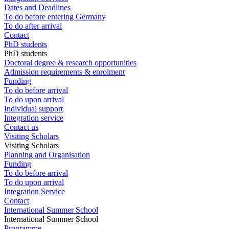
Dates and Deadlines
To do before entering Germany
To do after arrival
Contact
PhD students
PhD students
Doctoral degree & research opportunities
Admission requirements & enrolment
Funding
To do before arrival
To do upon arrival
Individual support
Integration service
Contact us
Visiting Scholars
Visiting Scholars
Planning and Organisation
Funding
To do before arrival
To do upon arrival
Integration Service
Contact
International Summer School
International Summer School
Programme