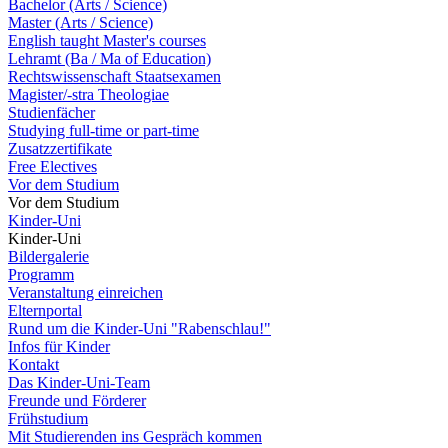
Bachelor (Arts / Science)
Master (Arts / Science)
English taught Master's courses
Lehramt (Ba / Ma of Education)
Rechtswissenschaft Staatsexamen
Magister/-stra Theologiae
Studienfächer
Studying full-time or part-time
Zusatzzertifikate
Free Electives
Vor dem Studium
Vor dem Studium
Kinder-Uni
Kinder-Uni
Bildergalerie
Programm
Veranstaltung einreichen
Elternportal
Rund um die Kinder-Uni "Rabenschlau!"
Infos für Kinder
Kontakt
Das Kinder-Uni-Team
Freunde und Förderer
Frühstudium
Mit Studierenden ins Gespräch kommen