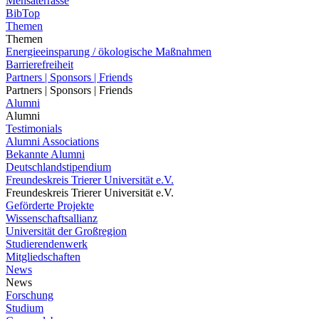
Mensaterrasse
BibTop
Themen
Themen
Energieeinsparung / ökologische Maßnahmen
Barrierefreiheit
Partners | Sponsors | Friends
Partners | Sponsors | Friends
Alumni
Alumni
Testimonials
Alumni Associations
Bekannte Alumni
Deutschlandstipendium
Freundeskreis Trierer Universität e.V.
Freundeskreis Trierer Universität e.V.
Geförderte Projekte
Wissenschaftsallianz
Universität der Großregion
Studierendenwerk
Mitgliedschaften
News
News
Forschung
Studium