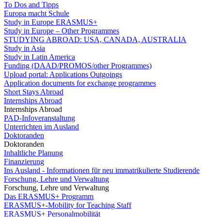
To Dos and Tipps
Europa macht Schule
Study in Europe ERASMUS+
Study in Europe – Other Programmes
STUDYING ABROAD: USA, CANADA, AUSTRALIA
Study in Asia
Study in Latin America
Funding (DAAD/PROMOS/other Programmes)
Upload portal: Applications Outgoings
Application documents for exchange programmes
Short Stays Abroad
Internships Abroad
Internships Abroad
PAD-Infoveranstaltung
Unterrichten im Ausland
Doktoranden
Doktoranden
Inhaltliche Planung
Finanzierung
Ins Ausland - Informationen für neu immatrikulierte Studierende
Forschung, Lehre und Verwaltung
Forschung, Lehre und Verwaltung
Das ERASMUS+ Programm
ERASMUS+-Mobility for Teaching Staff
ERASMUS+ Personalmobilität