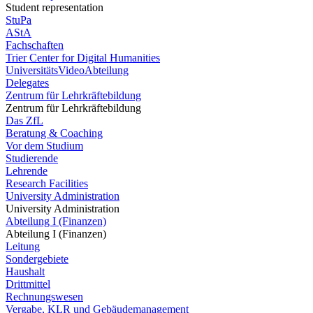
Student representation
StuPa
AStA
Fachschaften
Trier Center for Digital Humanities
UniversitätsVideoAbteilung
Delegates
Zentrum für Lehrkräftebildung
Zentrum für Lehrkräftebildung
Das ZfL
Beratung & Coaching
Vor dem Studium
Studierende
Lehrende
Research Facilities
University Administration
University Administration
Abteilung I (Finanzen)
Abteilung I (Finanzen)
Leitung
Sondergebiete
Haushalt
Drittmittel
Rechnungswesen
Vergabe, KLR und Gebäudemanagement