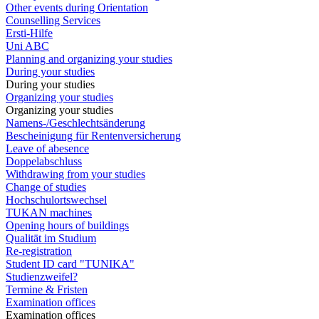
Other events during Orientation
Counselling Services
Ersti-Hilfe
Uni ABC
Planning and organizing your studies
During your studies
During your studies
Organizing your studies
Organizing your studies
Namens-/Geschlechtsänderung
Bescheinigung für Rentenversicherung
Leave of abesence
Doppelabschluss
Withdrawing from your studies
Change of studies
Hochschulortswechsel
TUKAN machines
Opening hours of buildings
Qualität im Studium
Re-registration
Student ID card "TUNIKA"
Studienzweifel?
Termine & Fristen
Examination offices
Examination offices