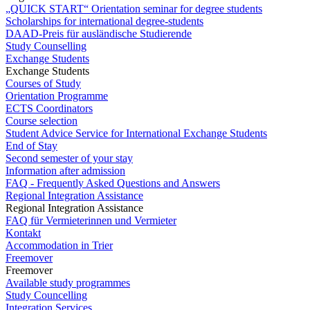
„QUICK START“ Orientation seminar for degree students
Scholarships for international degree-students
DAAD-Preis für ausländische Studierende
Study Counselling
Exchange Students
Exchange Students
Courses of Study
Orientation Programme
ECTS Coordinators
Course selection
Student Advice Service for International Exchange Students
End of Stay
Second semester of your stay
Information after admission
FAQ - Frequently Asked Questions and Answers
Regional Integration Assistance
Regional Integration Assistance
FAQ für Vermieterinnen und Vermieter
Kontakt
Accommodation in Trier
Freemover
Freemover
Available study programmes
Study Councelling
Integration Services