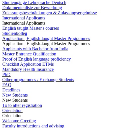
Studiengänge Lehrsprache Deutsch
Dokumentenliste zur Bewerbung
Zulassungsbeschränkungen & Zulassungsergebnisse
International Applicants
International Applicants
English taught Master's courses
Studienkolleg
Application | English-taught Master Programmes
Application | English-taught Master Programmes
Applicants with Bachelor from India
Master Entrance Qualification
Proof of English language proficiency
Checklist Application ETMs
Mandatory Health Insurance
PhD
Other programmes / Exchange Students
FAQ
Deadlines
New Students
New Students
To to after registration
Orientation
Orientation
Welcome Greeting
Faculty introductions and advising