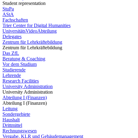
Student representation
StuPa
AStA
Fachschaften
Trier Center for Digital Humanities
UniversitätsVideoAbteilung
Delegates
Zentrum für Lehrkräftebildung
Zentrum für Lehrkräftebildung
Das ZfL
Beratung & Coaching
Vor dem Studium
Studierende
Lehrende
Research Facilities
University Administration
University Administration
Abteilung I (Finanzen)
Abteilung I (Finanzen)
Leitung
Sondergebiete
Haushalt
Drittmittel
Rechnungswesen
Vergabe, KLR und Gebäudemanagement