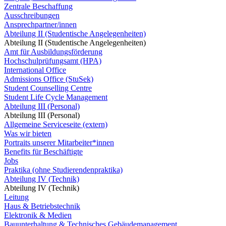
Zentrale Beschaffung
Ausschreibungen
Ansprechpartner/innen
Abteilung II (Studentische Angelegenheiten)
Abteilung II (Studentische Angelegenheiten)
Amt für Ausbildungsförderung
Hochschulprüfungsamt (HPA)
International Office
Admissions Office (StuSek)
Student Counselling Centre
Student Life Cycle Management
Abteilung III (Personal)
Abteilung III (Personal)
Allgemeine Serviceseite (extern)
Was wir bieten
Portraits unserer Mitarbeiter*innen
Benefits für Beschäftigte
Jobs
Praktika (ohne Studierendenpraktika)
Abteilung IV (Technik)
Abteilung IV (Technik)
Leitung
Haus & Betriebstechnik
Elektronik & Medien
Bauunterhaltung & Technisches Gebäudemanagement