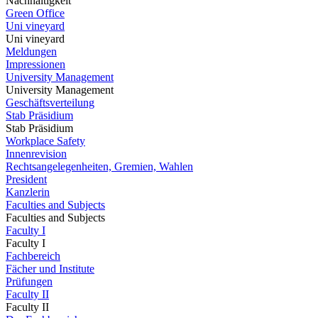
Nachhaltigkeit
Green Office
Uni vineyard
Uni vineyard
Meldungen
Impressionen
University Management
University Management
Geschäftsverteilung
Stab Präsidium
Stab Präsidium
Workplace Safety
Innenrevision
Rechtsangelegenheiten, Gremien, Wahlen
President
Kanzlerin
Faculties and Subjects
Faculties and Subjects
Faculty I
Faculty I
Fachbereich
Fächer und Institute
Prüfungen
Faculty II
Faculty II