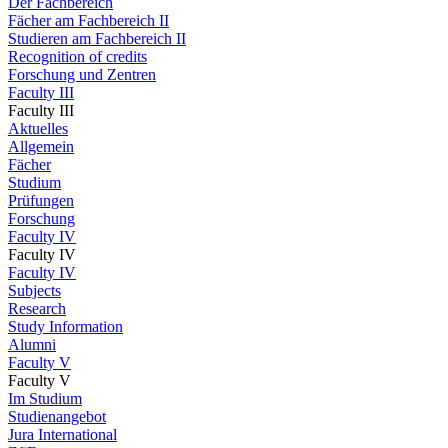
Der Fachbereich
Fächer am Fachbereich II
Studieren am Fachbereich II
Recognition of credits
Forschung und Zentren
Faculty III
Faculty III
Aktuelles
Allgemein
Fächer
Studium
Prüfungen
Forschung
Faculty IV
Faculty IV
Faculty IV
Subjects
Research
Study Information
Alumni
Faculty V
Faculty V
Im Studium
Studienangebot
Jura International