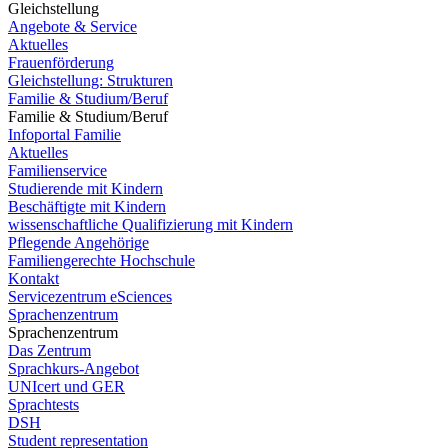
Gleichstellung
Angebote & Service
Aktuelles
Frauenförderung
Gleichstellung: Strukturen
Familie & Studium/Beruf
Familie & Studium/Beruf
Infoportal Familie
Aktuelles
Familienservice
Studierende mit Kindern
Beschäftigte mit Kindern
wissenschaftliche Qualifizierung mit Kindern
Pflegende Angehörige
Familiengerechte Hochschule
Kontakt
Servicezentrum eSciences
Sprachenzentrum
Sprachenzentrum
Das Zentrum
Sprachkurs-Angebot
UNIcert und GER
Sprachtests
DSH
Student representation