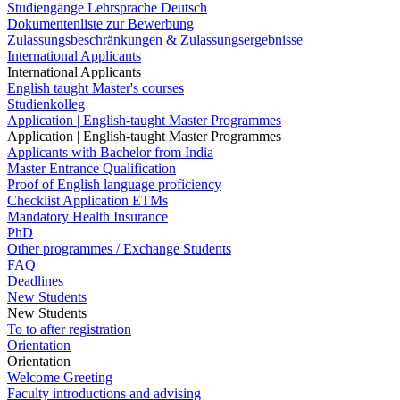
Studiengänge Lehrsprache Deutsch
Dokumentenliste zur Bewerbung
Zulassungsbeschränkungen & Zulassungsergebnisse
International Applicants
International Applicants
English taught Master's courses
Studienkolleg
Application | English-taught Master Programmes
Application | English-taught Master Programmes
Applicants with Bachelor from India
Master Entrance Qualification
Proof of English language proficiency
Checklist Application ETMs
Mandatory Health Insurance
PhD
Other programmes / Exchange Students
FAQ
Deadlines
New Students
New Students
To to after registration
Orientation
Orientation
Welcome Greeting
Faculty introductions and advising