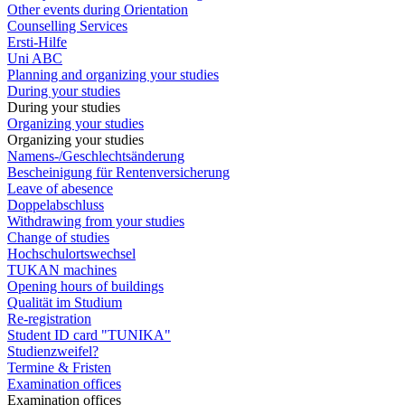
Other events during Orientation
Counselling Services
Ersti-Hilfe
Uni ABC
Planning and organizing your studies
During your studies
During your studies
Organizing your studies
Organizing your studies
Namens-/Geschlechtsänderung
Bescheinigung für Rentenversicherung
Leave of abesence
Doppelabschluss
Withdrawing from your studies
Change of studies
Hochschulortswechsel
TUKAN machines
Opening hours of buildings
Qualität im Studium
Re-registration
Student ID card "TUNIKA"
Studienzweifel?
Termine & Fristen
Examination offices
Examination offices