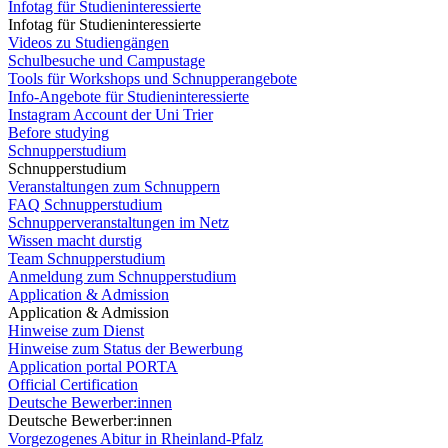
Infotag für Studieninteressierte
Infotag für Studieninteressierte
Videos zu Studiengängen
Schulbesuche und Campustage
Tools für Workshops und Schnupperangebote
Info-Angebote für Studieninteressierte
Instagram Account der Uni Trier
Before studying
Schnupperstudium
Schnupperstudium
Veranstaltungen zum Schnuppern
FAQ Schnupperstudium
Schnupperveranstaltungen im Netz
Wissen macht durstig
Team Schnupperstudium
Anmeldung zum Schnupperstudium
Application & Admission
Application & Admission
Hinweise zum Dienst
Hinweise zum Status der Bewerbung
Application portal PORTA
Official Certification
Deutsche Bewerber:innen
Deutsche Bewerber:innen
Vorgezogenes Abitur in Rheinland-Pfalz