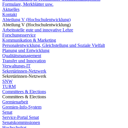
Formulare, Merkblätter usw.
Aktuelles
Kontakt
Abteilung V (Hochschulentwicklung)
Abteilung V (Hochschulentwicklung)
Arbeitsstelle gute und innovative Lehre
Forschungsservice
Kommunikation & Marketing
Personalentwicklung, Gleichstellung und Soziale Vielfalt
Planung und Entwicklung
Qualitätsmanagement
Transfer und Innovation
Verwaltungs-IT
Sekretärinnen-Netzwerk
Sekretärinnen-Netzwerk
SNW
TURM
Committees & Elections
Committees & Elections
Gremienarbeit
Gremien-Info-System
Senat
Service-Portal Senat
Senatskommissionen
Hochschulrat