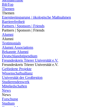
Mensaterrasse
BibTop
Themen
Themen
Energieeinsparung / ökologische Maßnahmen
Barrierefreiheit
Partners | Sponsors | Friends
Partners | Sponsors | Friends
Alumni
Alumni
Testimonials
Alumni Associations
Bekannte Alumni
Deutschlandstipendium
Freundeskreis Trierer Universität e.V.
Freundeskreis Trierer Universität e.V.
Geförderte Projekte
Wissenschaftsallianz
Universität der Großregion
Studierendenwerk
Mitgliedschaften
News
News
Forschung
Studium