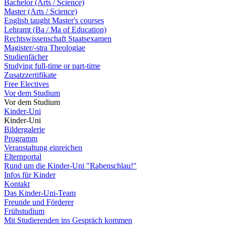
Bachelor (Arts / Science)
Master (Arts / Science)
English taught Master's courses
Lehramt (Ba / Ma of Education)
Rechtswissenschaft Staatsexamen
Magister/-stra Theologiae
Studienfächer
Studying full-time or part-time
Zusatzzertifikate
Free Electives
Vor dem Studium
Vor dem Studium
Kinder-Uni
Kinder-Uni
Bildergalerie
Programm
Veranstaltung einreichen
Elternportal
Rund um die Kinder-Uni "Rabenschlau!"
Infos für Kinder
Kontakt
Das Kinder-Uni-Team
Freunde und Förderer
Frühstudium
Mit Studierenden ins Gespräch kommen