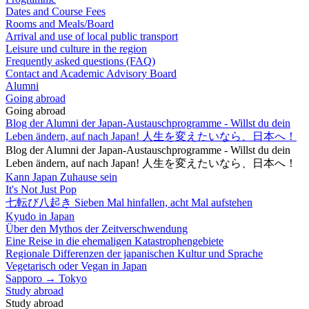
Dates and Course Fees
Rooms and Meals/Board
Arrival and use of local public transport
Leisure und culture in the region
Frequently asked questions (FAQ)
Contact and Academic Advisory Board
Alumni
Going abroad
Going abroad
Blog der Alumni der Japan-Austauschprogramme - Willst du dein
Leben ändern, auf nach Japan! 人生を変えたいなら、日本へ！
Blog der Alumni der Japan-Austauschprogramme - Willst du dein
Leben ändern, auf nach Japan! 人生を変えたいなら、日本へ！
Kann Japan Zuhause sein
It's Not Just Pop
七転び八起き Sieben Mal hinfallen, acht Mal aufstehen
Kyudo in Japan
Über den Mythos der Zeitverschwendung
Eine Reise in die ehemaligen Katastrophengebiete
Regionale Differenzen der japanischen Kultur und Sprache
Vegetarisch oder Vegan in Japan
Sapporo → Tokyo
Study abroad
Study abroad