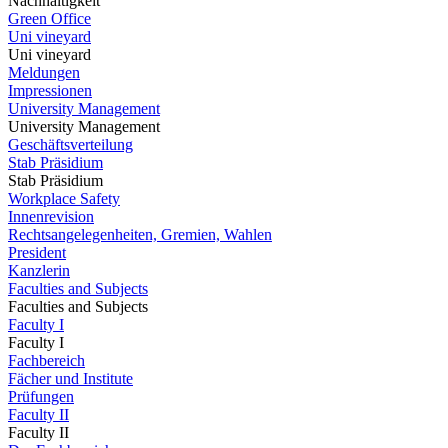
Nachhaltigkeit
Green Office
Uni vineyard
Uni vineyard
Meldungen
Impressionen
University Management
University Management
Geschäftsverteilung
Stab Präsidium
Stab Präsidium
Workplace Safety
Innenrevision
Rechtsangelegenheiten, Gremien, Wahlen
President
Kanzlerin
Faculties and Subjects
Faculties and Subjects
Faculty I
Faculty I
Fachbereich
Fächer und Institute
Prüfungen
Faculty II
Faculty II