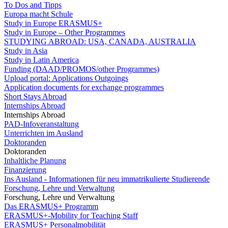
To Dos and Tipps
Europa macht Schule
Study in Europe ERASMUS+
Study in Europe – Other Programmes
STUDYING ABROAD: USA, CANADA, AUSTRALIA
Study in Asia
Study in Latin America
Funding (DAAD/PROMOS/other Programmes)
Upload portal: Applications Outgoings
Application documents for exchange programmes
Short Stays Abroad
Internships Abroad
Internships Abroad
PAD-Infoveranstaltung
Unterrichten im Ausland
Doktoranden
Doktoranden
Inhaltliche Planung
Finanzierung
Ins Ausland - Informationen für neu immatrikulierte Studierende
Forschung, Lehre und Verwaltung
Forschung, Lehre und Verwaltung
Das ERASMUS+ Programm
ERASMUS+-Mobility for Teaching Staff
ERASMUS+ Personalmobilität