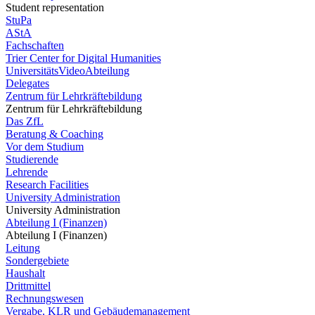
Student representation
StuPa
AStA
Fachschaften
Trier Center for Digital Humanities
UniversitätsVideoAbteilung
Delegates
Zentrum für Lehrkräftebildung
Zentrum für Lehrkräftebildung
Das ZfL
Beratung & Coaching
Vor dem Studium
Studierende
Lehrende
Research Facilities
University Administration
University Administration
Abteilung I (Finanzen)
Abteilung I (Finanzen)
Leitung
Sondergebiete
Haushalt
Drittmittel
Rechnungswesen
Vergabe, KLR und Gebäudemanagement