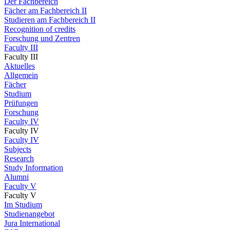
Der Fachbereich
Fächer am Fachbereich II
Studieren am Fachbereich II
Recognition of credits
Forschung und Zentren
Faculty III
Faculty III
Aktuelles
Allgemein
Fächer
Studium
Prüfungen
Forschung
Faculty IV
Faculty IV
Faculty IV
Subjects
Research
Study Information
Alumni
Faculty V
Faculty V
Im Studium
Studienangebot
Jura International