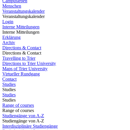
Campusleben
Menschen
Veranstaltungskalender
Veranstaltungskalender
Login
Interne Mitteilungen
Interne Mitteilungen
Erklärung
Archiv
Directions & Contact
Directions & Contact
Travelling to Trier
Directions to Trier University
Maps of Trier University
Virtueller Rundgang
Contact
Studies
Studies
Studies
Studies
Range of courses
Range of courses
Studiengänge von A-Z
Studiengänge von A-Z
Interdisziplinäre Studiengänge