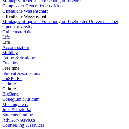
Montagsvorträge aus Forschung und Lehre
Campus der Generationen - Kino
Öffentliche Wissenschaft
Öffentliche Wissenschaft
Montagsvorträge aus Forschung und Lehre der Universität Trier
Open University
Onlinematerialien
Life
Life
Accomodation
Mobility
Eating & drinking
Free time
Free time
Student Associations
uniSPORT
Culture
Culture
BigBand
Collegium Musicum
Meeting areas
Jobs & Praktika
Students funding
Advisory services
Counselling & services