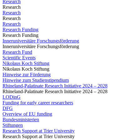
Research
Research
Research
Research
Research
Research Funding
Research Funding
Inneruniversitäre Forschungsförderung
Inneruniversitäre Forschungsförderung
Research Fund
Scientific Events
Nikolaus Koch Stiftung
Nikolaus Koch Stiftung
Hinweise zur Förderung
Hinweise zum Studienstipendium
Rhineland-Palatinate Research Initiative 2024 – 2028
Rhineland-Palatinate Research Initiative 2024 – 2028
LODinG
Funding for early career researchers
DFG
Overview of EU funding
Bundesministerien
Stiftungen
Research Support at Trier University
Research Support at Trier University