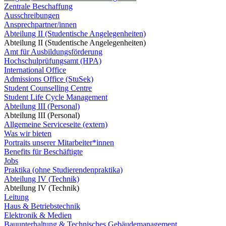
Zentrale Beschaffung
Ausschreibungen
Ansprechpartner/innen
Abteilung II (Studentische Angelegenheiten)
Abteilung II (Studentische Angelegenheiten)
Amt für Ausbildungsförderung
Hochschulprüfungsamt (HPA)
International Office
Admissions Office (StuSek)
Student Counselling Centre
Student Life Cycle Management
Abteilung III (Personal)
Abteilung III (Personal)
Allgemeine Serviceseite (extern)
Was wir bieten
Portraits unserer Mitarbeiter*innen
Benefits für Beschäftigte
Jobs
Praktika (ohne Studierendenpraktika)
Abteilung IV (Technik)
Abteilung IV (Technik)
Leitung
Haus & Betriebstechnik
Elektronik & Medien
Bauunterhaltung & Technisches Gebäudemanagement