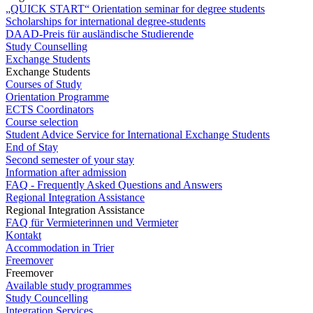
„QUICK START“ Orientation seminar for degree students
Scholarships for international degree-students
DAAD-Preis für ausländische Studierende
Study Counselling
Exchange Students
Exchange Students
Courses of Study
Orientation Programme
ECTS Coordinators
Course selection
Student Advice Service for International Exchange Students
End of Stay
Second semester of your stay
Information after admission
FAQ - Frequently Asked Questions and Answers
Regional Integration Assistance
Regional Integration Assistance
FAQ für Vermieterinnen und Vermieter
Kontakt
Accommodation in Trier
Freemover
Freemover
Available study programmes
Study Councelling
Integration Services