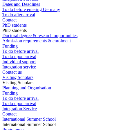
Dates and Deadlines
To do before entering Germany
To do after arrival
Contact
PhD students
PhD students
Doctoral degree & research opportunities
Admission requirements & enrolment
Funding
To do before arrival
To do upon arrival
Individual support
Integration service
Contact us
Visiting Scholars
Visiting Scholars
Planning and Organisation
Funding
To do before arrival
To do upon arrival
Integration Service
Contact
International Summer School
International Summer School
Programme