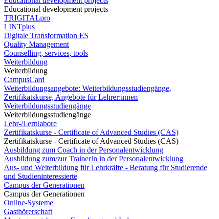
Educational development projects
Educational development projects
TRIGITALpro
LINTplus
Digitale Transformation ES
Quality Management
Counselling, services, tools
Weiterbildung
Weiterbildung
CampusCard
Weiterbildungsangebote: Weiterbildungsstudiengänge,
Zertifikatskurse, Angebote für Lehrer:innen
Weiterbildungsstudiengänge
Weiterbildungsstudiengänge
Lehr-/Lernlabore
Zertifikatskurse - Certificate of Advanced Studies (CAS)
Zertifikatskurse - Certificate of Advanced Studies (CAS)
Ausbildung zum Coach in der Personalentwicklung
Ausbildung zum/zur TrainerIn in der Personalentwicklung
Aus- und Weiterbildung für Lehrkräfte - Beratung für Studierende
und Studieninteressierte
Campus der Generationen
Campus der Generationen
Online-Systeme
Gasthörerschaft