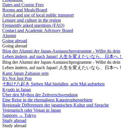
Dates and Course Fees
Rooms and Meals/Board
Arrival and use of local public transport
Leisure und culture in the region
Frequently asked questions (FAQ)
Contact and Academic Advisory Board
Alumni
Going abroad
Going abroad
Blog der Alumni der Japan-Austauschprogramme - Willst du dein
Leben ändern, auf nach Japan! 人生を変えたいなら、日本へ！
Blog der Alumni der Japan-Austauschprogramme - Willst du dein
Leben ändern, auf nach Japan! 人生を変えたいなら、日本へ！
Kann Japan Zuhause sein
It's Not Just Pop
七転び八起き Sieben Mal hinfallen, acht Mal aufstehen
Kyudo in Japan
Über den Mythos der Zeitverschwendung
Eine Reise in die ehemaligen Katastrophengebiete
Regionale Differenzen der japanischen Kultur und Sprache
Vegetarisch oder Vegan in Japan
Sapporo → Tokyo
Study abroad
Study abroad