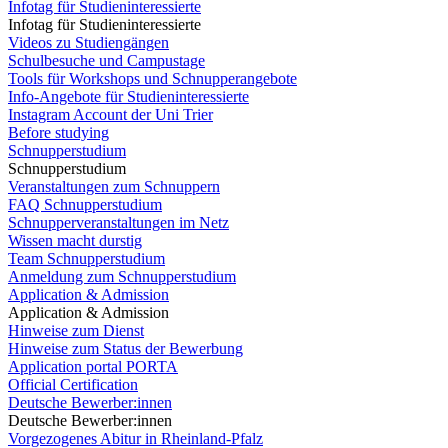
Infotag für Studieninteressierte
Infotag für Studieninteressierte
Videos zu Studiengängen
Schulbesuche und Campustage
Tools für Workshops und Schnupperangebote
Info-Angebote für Studieninteressierte
Instagram Account der Uni Trier
Before studying
Schnupperstudium
Schnupperstudium
Veranstaltungen zum Schnuppern
FAQ Schnupperstudium
Schnupperveranstaltungen im Netz
Wissen macht durstig
Team Schnupperstudium
Anmeldung zum Schnupperstudium
Application & Admission
Application & Admission
Hinweise zum Dienst
Hinweise zum Status der Bewerbung
Application portal PORTA
Official Certification
Deutsche Bewerber:innen
Deutsche Bewerber:innen
Vorgezogenes Abitur in Rheinland-Pfalz