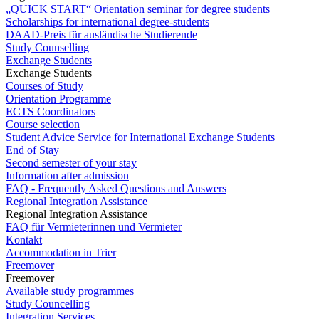
„QUICK START“ Orientation seminar for degree students
Scholarships for international degree-students
DAAD-Preis für ausländische Studierende
Study Counselling
Exchange Students
Exchange Students
Courses of Study
Orientation Programme
ECTS Coordinators
Course selection
Student Advice Service for International Exchange Students
End of Stay
Second semester of your stay
Information after admission
FAQ - Frequently Asked Questions and Answers
Regional Integration Assistance
Regional Integration Assistance
FAQ für Vermieterinnen und Vermieter
Kontakt
Accommodation in Trier
Freemover
Freemover
Available study programmes
Study Councelling
Integration Services