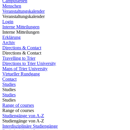
Campusleben
Menschen
Veranstaltungskalender
Veranstaltungskalender
Login
Interne Mitteilungen
Interne Mitteilungen
Erklärung
Archiv
Directions & Contact
Directions & Contact
Travelling to Trier
Directions to Trier University
Maps of Trier University
Virtueller Rundgang
Contact
Studies
Studies
Studies
Studies
Range of courses
Range of courses
Studiengänge von A-Z
Studiengänge von A-Z
Interdisziplinäre Studiengänge