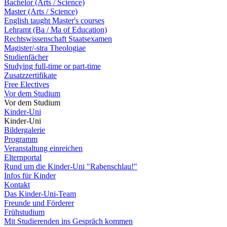
Bachelor (Arts / Science)
Master (Arts / Science)
English taught Master's courses
Lehramt (Ba / Ma of Education)
Rechtswissenschaft Staatsexamen
Magister/-stra Theologiae
Studienfächer
Studying full-time or part-time
Zusatzzertifikate
Free Electives
Vor dem Studium
Vor dem Studium
Kinder-Uni
Kinder-Uni
Bildergalerie
Programm
Veranstaltung einreichen
Elternportal
Rund um die Kinder-Uni "Rabenschlau!"
Infos für Kinder
Kontakt
Das Kinder-Uni-Team
Freunde und Förderer
Frühstudium
Mit Studierenden ins Gespräch kommen