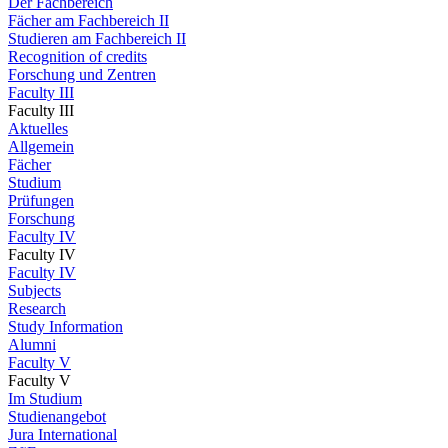
Der Fachbereich
Fächer am Fachbereich II
Studieren am Fachbereich II
Recognition of credits
Forschung und Zentren
Faculty III
Faculty III
Aktuelles
Allgemein
Fächer
Studium
Prüfungen
Forschung
Faculty IV
Faculty IV
Faculty IV
Subjects
Research
Study Information
Alumni
Faculty V
Faculty V
Im Studium
Studienangebot
Jura International