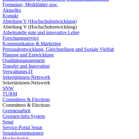
Formulare, Merkblätter usw.
Aktuelles
Kontakt
Abteilung V (Hochschulentwicklung)
Abteilung V (Hochschulentwicklung)
Arbeitsstelle gute und innovative Lehre
Forschungsservice
Kommunikation & Marketing
Personalentwicklung, Gleichstellung und Soziale Vielfalt
Planung und Entwicklung
Qualitätsmanagement
Transfer und Innovation
Verwaltungs-IT
Sekretärinnen-Netzwerk
Sekretärinnen-Netzwerk
SNW
TURM
Committees & Elections
Committees & Elections
Gremienarbeit
Gremien-Info-System
Senat
Service-Portal Senat
Senatskommissionen
Hochschulrat