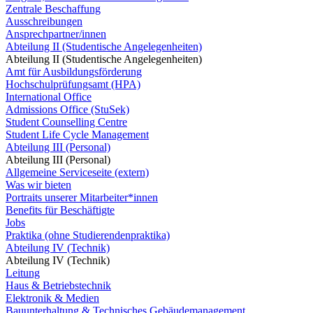
Zentrale Beschaffung
Ausschreibungen
Ansprechpartner/innen
Abteilung II (Studentische Angelegenheiten)
Abteilung II (Studentische Angelegenheiten)
Amt für Ausbildungsförderung
Hochschulprüfungsamt (HPA)
International Office
Admissions Office (StuSek)
Student Counselling Centre
Student Life Cycle Management
Abteilung III (Personal)
Abteilung III (Personal)
Allgemeine Serviceseite (extern)
Was wir bieten
Portraits unserer Mitarbeiter*innen
Benefits für Beschäftigte
Jobs
Praktika (ohne Studierendenpraktika)
Abteilung IV (Technik)
Abteilung IV (Technik)
Leitung
Haus & Betriebstechnik
Elektronik & Medien
Bauunterhaltung & Technisches Gebäudemanagement