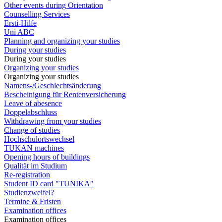
Other events during Orientation
Counselling Services
Ersti-Hilfe
Uni ABC
Planning and organizing your studies
During your studies
During your studies
Organizing your studies
Organizing your studies
Namens-/Geschlechtsänderung
Bescheinigung für Rentenversicherung
Leave of abesence
Doppelabschluss
Withdrawing from your studies
Change of studies
Hochschulortswechsel
TUKAN machines
Opening hours of buildings
Qualität im Studium
Re-registration
Student ID card "TUNIKA"
Studienzweifel?
Termine & Fristen
Examination offices
Examination offices