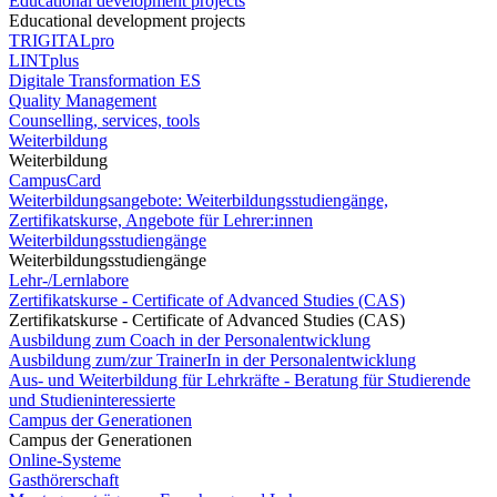
Educational development projects
Educational development projects
TRIGITALpro
LINTplus
Digitale Transformation ES
Quality Management
Counselling, services, tools
Weiterbildung
Weiterbildung
CampusCard
Weiterbildungsangebote: Weiterbildungsstudiengänge,
Zertifikatskurse, Angebote für Lehrer:innen
Weiterbildungsstudiengänge
Weiterbildungsstudiengänge
Lehr-/Lernlabore
Zertifikatskurse - Certificate of Advanced Studies (CAS)
Zertifikatskurse - Certificate of Advanced Studies (CAS)
Ausbildung zum Coach in der Personalentwicklung
Ausbildung zum/zur TrainerIn in der Personalentwicklung
Aus- und Weiterbildung für Lehrkräfte - Beratung für Studierende
und Studieninteressierte
Campus der Generationen
Campus der Generationen
Online-Systeme
Gasthörerschaft