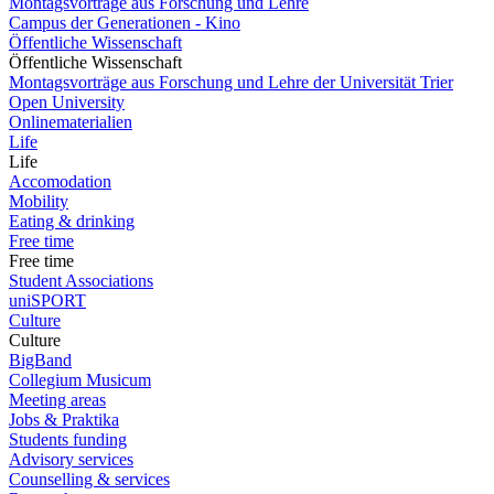
Montagsvorträge aus Forschung und Lehre
Campus der Generationen - Kino
Öffentliche Wissenschaft
Öffentliche Wissenschaft
Montagsvorträge aus Forschung und Lehre der Universität Trier
Open University
Onlinematerialien
Life
Life
Accomodation
Mobility
Eating & drinking
Free time
Free time
Student Associations
uniSPORT
Culture
Culture
BigBand
Collegium Musicum
Meeting areas
Jobs & Praktika
Students funding
Advisory services
Counselling & services