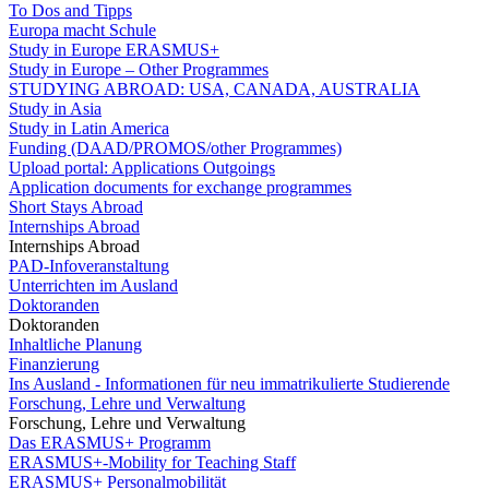
To Dos and Tipps
Europa macht Schule
Study in Europe ERASMUS+
Study in Europe – Other Programmes
STUDYING ABROAD: USA, CANADA, AUSTRALIA
Study in Asia
Study in Latin America
Funding (DAAD/PROMOS/other Programmes)
Upload portal: Applications Outgoings
Application documents for exchange programmes
Short Stays Abroad
Internships Abroad
Internships Abroad
PAD-Infoveranstaltung
Unterrichten im Ausland
Doktoranden
Doktoranden
Inhaltliche Planung
Finanzierung
Ins Ausland - Informationen für neu immatrikulierte Studierende
Forschung, Lehre und Verwaltung
Forschung, Lehre und Verwaltung
Das ERASMUS+ Programm
ERASMUS+-Mobility for Teaching Staff
ERASMUS+ Personalmobilität