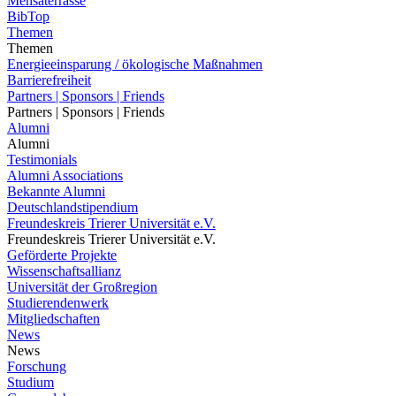
Mensaterrasse
BibTop
Themen
Themen
Energieeinsparung / ökologische Maßnahmen
Barrierefreiheit
Partners | Sponsors | Friends
Partners | Sponsors | Friends
Alumni
Alumni
Testimonials
Alumni Associations
Bekannte Alumni
Deutschlandstipendium
Freundeskreis Trierer Universität e.V.
Freundeskreis Trierer Universität e.V.
Geförderte Projekte
Wissenschaftsallianz
Universität der Großregion
Studierendenwerk
Mitgliedschaften
News
News
Forschung
Studium