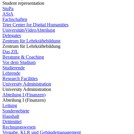
Student representation
StuPa
AStA
Fachschaften
Trier Center for Digital Humanities
UniversitätsVideoAbteilung
Delegates
Zentrum für Lehrkräftebildung
Zentrum für Lehrkräftebildung
Das ZfL
Beratung & Coaching
Vor dem Studium
Studierende
Lehrende
Research Facilities
University Administration
University Administration
Abteilung I (Finanzen)
Abteilung I (Finanzen)
Leitung
Sondergebiete
Haushalt
Drittmittel
Rechnungswesen
Vergabe, KLR und Gebäudemanagement