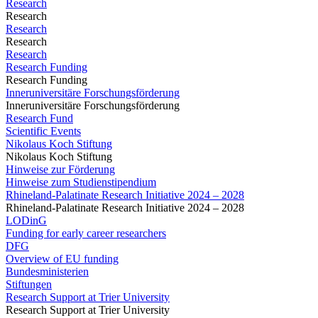
Research
Research
Research
Research
Research
Research Funding
Research Funding
Inneruniversitäre Forschungsförderung
Inneruniversitäre Forschungsförderung
Research Fund
Scientific Events
Nikolaus Koch Stiftung
Nikolaus Koch Stiftung
Hinweise zur Förderung
Hinweise zum Studienstipendium
Rhineland-Palatinate Research Initiative 2024 – 2028
Rhineland-Palatinate Research Initiative 2024 – 2028
LODinG
Funding for early career researchers
DFG
Overview of EU funding
Bundesministerien
Stiftungen
Research Support at Trier University
Research Support at Trier University