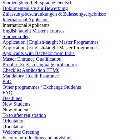
Studiengänge Lehrsprache Deutsch
Dokumentenliste zur Bewerbung
Zulassungsbeschränkungen & Zulassungsergebnisse
International Applicants
International Applicants
English taught Master's courses
Studienkolleg
Application | English-taught Master Programmes
Application | English-taught Master Programmes
Applicants with Bachelor from India
Master Entrance Qualification
Proof of English language proficiency
Checklist Application ETMs
Mandatory Health Insurance
PhD
Other programmes / Exchange Students
FAQ
Deadlines
New Students
New Students
To to after registration
Orientation
Orientation
Welcome Greeting
Faculty introductions and advising