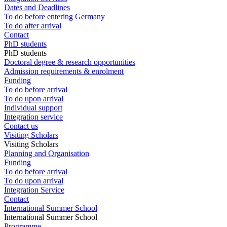
Dates and Deadlines
To do before entering Germany
To do after arrival
Contact
PhD students
PhD students
Doctoral degree & research opportunities
Admission requirements & enrolment
Funding
To do before arrival
To do upon arrival
Individual support
Integration service
Contact us
Visiting Scholars
Visiting Scholars
Planning and Organisation
Funding
To do before arrival
To do upon arrival
Integration Service
Contact
International Summer School
International Summer School
Programme