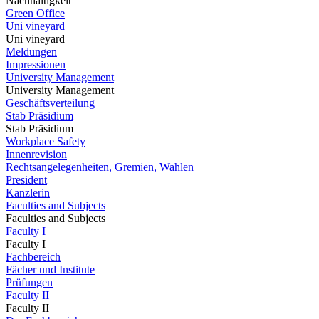
Nachhaltigkeit
Green Office
Uni vineyard
Uni vineyard
Meldungen
Impressionen
University Management
University Management
Geschäftsverteilung
Stab Präsidium
Stab Präsidium
Workplace Safety
Innenrevision
Rechtsangelegenheiten, Gremien, Wahlen
President
Kanzlerin
Faculties and Subjects
Faculties and Subjects
Faculty I
Faculty I
Fachbereich
Fächer und Institute
Prüfungen
Faculty II
Faculty II