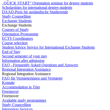
„QUICK START“ Orientation seminar for degree students
Scholarships for international degree-students
DAAD-Preis für ausländische Studierende
Study Counselling
Exchange Students
Exchange Students
Courses of Study
Orientation Programme
ECTS Coordinators
Course selection
Student Advice Service for International Exchange Students
End of Stay
Second semester of your stay
Information after admission
FAQ - Frequently Asked Questions and Answers
Regional Integration Assistance
Regional Integration Assistance
FAQ für Vermieterinnen und Vermieter
Kontakt
Accommodation in Trier
Freemover
Freemover
Available study programmes
Study Councelling
Integration Services