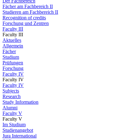
Der Fachbereich
Fächer am Fachbereich II
Studieren am Fachbereich II
Recognition of credits
Forschung und Zentren
Faculty III
Faculty III
Aktuelles
Allgemein
Fächer
Studium
Prüfungen
Forschung
Faculty IV
Faculty IV
Faculty IV
Subjects
Research
Study Information
Alumni
Faculty V
Faculty V
Im Studium
Studienangebot
Jura International