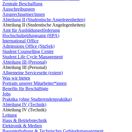
Zentrale Beschaffung
Ausschreibungen
Ansprechpartner/innen
Abteilung II (Studentische Angelegenheiten)
Abteilung II (Studentische Angelegenheiten)
Amt für Ausbildungsförderung
Hochschulprüfungsamt (HPA)
International Office
Admissions Office (StuSek)
Student Counselling Centre
Student Life Cycle Management
Abteilung III (Personal)
Abteilung III (Personal)
Allgemeine Serviceseite (extern)
Was wir bieten
Portraits unserer Mitarbeiter*innen
Benefits für Beschäftigte
Jobs
Praktika (ohne Studierendenpraktika)
Abteilung IV (Technik)
Abteilung IV (Technik)
Leitung
Haus & Betriebstechnik
Elektronik & Medien
Bauunterhaltung & Technisches Gebäudemanagement