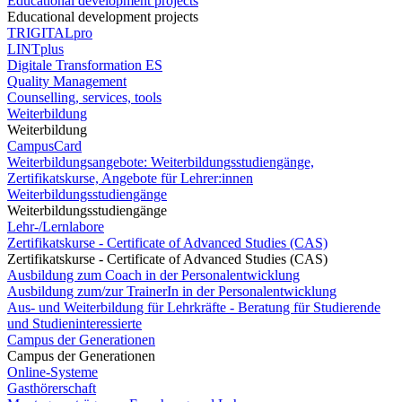
Educational development projects
Educational development projects
TRIGITALpro
LINTplus
Digitale Transformation ES
Quality Management
Counselling, services, tools
Weiterbildung
Weiterbildung
CampusCard
Weiterbildungsangebote: Weiterbildungsstudiengänge,
Zertifikatskurse, Angebote für Lehrer:innen
Weiterbildungsstudiengänge
Weiterbildungsstudiengänge
Lehr-/Lernlabore
Zertifikatskurse - Certificate of Advanced Studies (CAS)
Zertifikatskurse - Certificate of Advanced Studies (CAS)
Ausbildung zum Coach in der Personalentwicklung
Ausbildung zum/zur TrainerIn in der Personalentwicklung
Aus- und Weiterbildung für Lehrkräfte - Beratung für Studierende
und Studieninteressierte
Campus der Generationen
Campus der Generationen
Online-Systeme
Gasthörerschaft