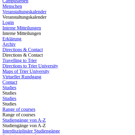
Campusleben
Menschen
Veranstaltungskalender
Veranstaltungskalender
Login
Interne Mitteilungen
Interne Mitteilungen
Erklärung
Archiv
Directions & Contact
Directions & Contact
Travelling to Trier
Directions to Trier University
Maps of Trier University
Virtueller Rundgang
Contact
Studies
Studies
Studies
Studies
Range of courses
Range of courses
Studiengänge von A-Z
Studiengänge von A-Z
Interdisziplinäre Studiengänge