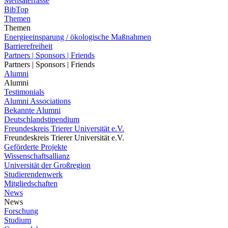
Mensaterrasse
BibTop
Themen
Themen
Energieeinsparung / ökologische Maßnahmen
Barrierefreiheit
Partners | Sponsors | Friends
Partners | Sponsors | Friends
Alumni
Alumni
Testimonials
Alumni Associations
Bekannte Alumni
Deutschlandstipendium
Freundeskreis Trierer Universität e.V.
Freundeskreis Trierer Universität e.V.
Geförderte Projekte
Wissenschaftsallianz
Universität der Großregion
Studierendenwerk
Mitgliedschaften
News
News
Forschung
Studium