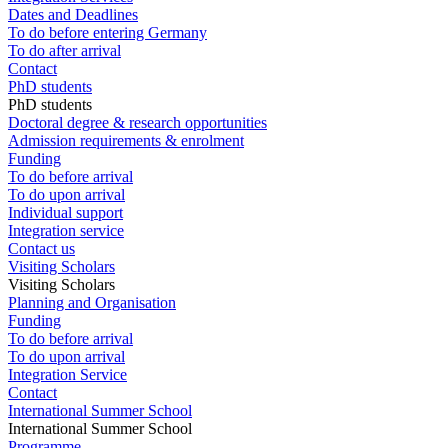
Dates and Deadlines
To do before entering Germany
To do after arrival
Contact
PhD students
PhD students
Doctoral degree & research opportunities
Admission requirements & enrolment
Funding
To do before arrival
To do upon arrival
Individual support
Integration service
Contact us
Visiting Scholars
Visiting Scholars
Planning and Organisation
Funding
To do before arrival
To do upon arrival
Integration Service
Contact
International Summer School
International Summer School
Programme