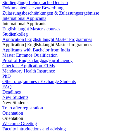
Studiengänge Lehrsprache Deutsch
Dokumentenliste zur Bewerbung
Zulassungsbeschränkungen & Zulassungsergebnisse
International Applicants
International Applicants
English taught Master's courses
Studienkolleg
Application | English-taught Master Programmes
Application | English-taught Master Programmes
Applicants with Bachelor from India
Master Entrance Qualification
Proof of English language proficiency
Checklist Application ETMs
Mandatory Health Insurance
PhD
Other programmes / Exchange Students
FAQ
Deadlines
New Students
New Students
To to after registration
Orientation
Orientation
Welcome Greeting
Faculty introductions and advising