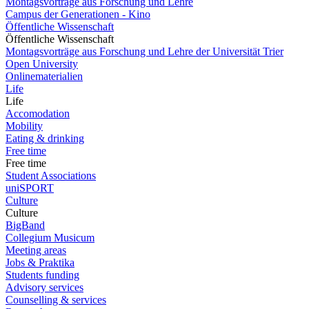
Montagsvorträge aus Forschung und Lehre
Campus der Generationen - Kino
Öffentliche Wissenschaft
Öffentliche Wissenschaft
Montagsvorträge aus Forschung und Lehre der Universität Trier
Open University
Onlinematerialien
Life
Life
Accomodation
Mobility
Eating & drinking
Free time
Free time
Student Associations
uniSPORT
Culture
Culture
BigBand
Collegium Musicum
Meeting areas
Jobs & Praktika
Students funding
Advisory services
Counselling & services