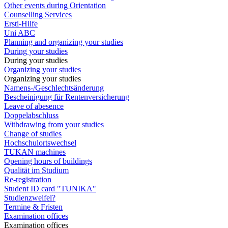
Other events during Orientation
Counselling Services
Ersti-Hilfe
Uni ABC
Planning and organizing your studies
During your studies
During your studies
Organizing your studies
Organizing your studies
Namens-/Geschlechtsänderung
Bescheinigung für Rentenversicherung
Leave of abesence
Doppelabschluss
Withdrawing from your studies
Change of studies
Hochschulortswechsel
TUKAN machines
Opening hours of buildings
Qualität im Studium
Re-registration
Student ID card "TUNIKA"
Studienzweifel?
Termine & Fristen
Examination offices
Examination offices