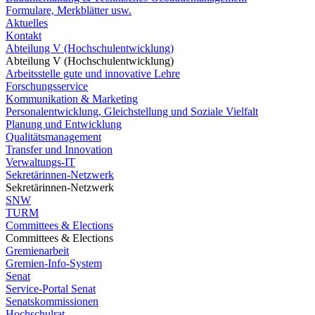
Formulare, Merkblätter usw.
Aktuelles
Kontakt
Abteilung V (Hochschulentwicklung)
Abteilung V (Hochschulentwicklung)
Arbeitsstelle gute und innovative Lehre
Forschungsservice
Kommunikation & Marketing
Personalentwicklung, Gleichstellung und Soziale Vielfalt
Planung und Entwicklung
Qualitätsmanagement
Transfer und Innovation
Verwaltungs-IT
Sekretärinnen-Netzwerk
Sekretärinnen-Netzwerk
SNW
TURM
Committees & Elections
Committees & Elections
Gremienarbeit
Gremien-Info-System
Senat
Service-Portal Senat
Senatskommissionen
Hochschulrat