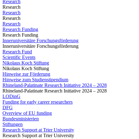
Research
Research
Research
Research
Research
Research Funding
Research Funding
Inneruniversitäre Forschungsförderung
Inneruniversitäre Forschungsförderung
Research Fund
Scientific Events
Nikolaus Koch Stiftung
Nikolaus Koch Stiftung
Hinweise zur Förderung
Hinweise zum Studienstipendium
Rhineland-Palatinate Research Initiative 2024 – 2028
Rhineland-Palatinate Research Initiative 2024 – 2028
LODinG
Funding for early career researchers
DFG
Overview of EU funding
Bundesministerien
Stiftungen
Research Support at Trier University
Research Support at Trier University