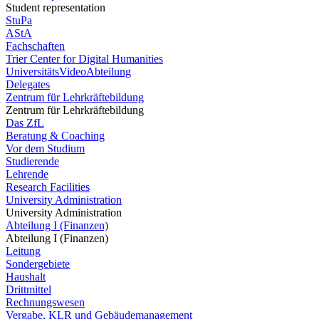
Student representation
StuPa
AStA
Fachschaften
Trier Center for Digital Humanities
UniversitätsVideoAbteilung
Delegates
Zentrum für Lehrkräftebildung
Zentrum für Lehrkräftebildung
Das ZfL
Beratung & Coaching
Vor dem Studium
Studierende
Lehrende
Research Facilities
University Administration
University Administration
Abteilung I (Finanzen)
Abteilung I (Finanzen)
Leitung
Sondergebiete
Haushalt
Drittmittel
Rechnungswesen
Vergabe, KLR und Gebäudemanagement