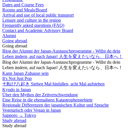
Dates and Course Fees
Rooms and Meals/Board
Arrival and use of local public transport
Leisure und culture in the region
Frequently asked questions (FAQ)
Contact and Academic Advisory Board
Alumni
Going abroad
Going abroad
Blog der Alumni der Japan-Austauschprogramme - Willst du dein
Leben ändern, auf nach Japan! 人生を変えたいなら、日本へ！
Blog der Alumni der Japan-Austauschprogramme - Willst du dein
Leben ändern, auf nach Japan! 人生を変えたいなら、日本へ！
Kann Japan Zuhause sein
It's Not Just Pop
七転び八起き Sieben Mal hinfallen, acht Mal aufstehen
Kyudo in Japan
Über den Mythos der Zeitverschwendung
Eine Reise in die ehemaligen Katastrophengebiete
Regionale Differenzen der japanischen Kultur und Sprache
Vegetarisch oder Vegan in Japan
Sapporo → Tokyo
Study abroad
Study abroad