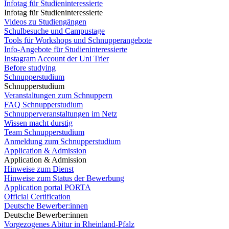
Infotag für Studieninteressierte
Infotag für Studieninteressierte
Videos zu Studiengängen
Schulbesuche und Campustage
Tools für Workshops und Schnupperangebote
Info-Angebote für Studieninteressierte
Instagram Account der Uni Trier
Before studying
Schnupperstudium
Schnupperstudium
Veranstaltungen zum Schnuppern
FAQ Schnupperstudium
Schnupperveranstaltungen im Netz
Wissen macht durstig
Team Schnupperstudium
Anmeldung zum Schnupperstudium
Application & Admission
Application & Admission
Hinweise zum Dienst
Hinweise zum Status der Bewerbung
Application portal PORTA
Official Certification
Deutsche Bewerber:innen
Deutsche Bewerber:innen
Vorgezogenes Abitur in Rheinland-Pfalz