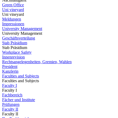
Nachhaltigkeit
Green Office
Uni vineyard
Uni vineyard
Meldungen
Impressionen
University Management
University Management
Geschäftsverteilung
Stab Präsidium
Stab Präsidium
Workplace Safety
Innenrevision
Rechtsangelegenheiten, Gremien, Wahlen
President
Kanzlerin
Faculties and Subjects
Faculties and Subjects
Faculty I
Faculty I
Fachbereich
Fächer und Institute
Prüfungen
Faculty II
Faculty II