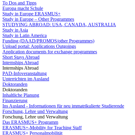
To Dos and Tipps
Europa macht Schule
Study in Europe ERASMUS+
Study in Europe – Other Programmes
STUDYING ABROAD: USA, CANADA, AUSTRALIA
Study in Asia
Study in Latin America
Funding (DAAD/PROMOS/other Programmes)
Upload portal: Applications Outgoings
Application documents for exchange programmes
Short Stays Abroad
Internships Abroad
Internships Abroad
PAD-Infoveranstaltung
Unterrichten im Ausland
Doktoranden
Doktoranden
Inhaltliche Planung
Finanzierung
Ins Ausland - Informationen für neu immatrikulierte Studierende
Forschung, Lehre und Verwaltung
Forschung, Lehre und Verwaltung
Das ERASMUS+ Programm
ERASMUS+-Mobility for Teaching Staff
ERASMUS+ Personalmobilität