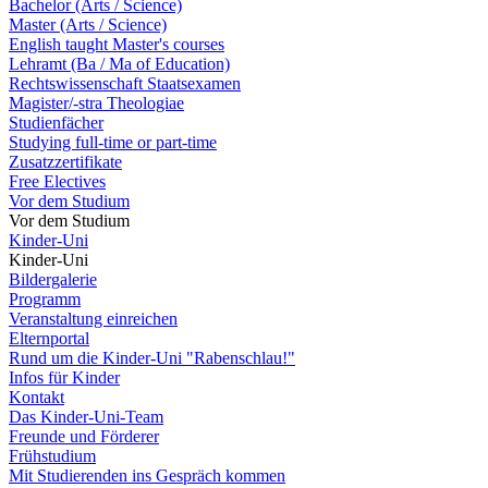
Bachelor (Arts / Science)
Master (Arts / Science)
English taught Master's courses
Lehramt (Ba / Ma of Education)
Rechtswissenschaft Staatsexamen
Magister/-stra Theologiae
Studienfächer
Studying full-time or part-time
Zusatzzertifikate
Free Electives
Vor dem Studium
Vor dem Studium
Kinder-Uni
Kinder-Uni
Bildergalerie
Programm
Veranstaltung einreichen
Elternportal
Rund um die Kinder-Uni "Rabenschlau!"
Infos für Kinder
Kontakt
Das Kinder-Uni-Team
Freunde und Förderer
Frühstudium
Mit Studierenden ins Gespräch kommen