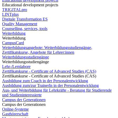
Educational development projects
Educational development projects
TRIGITALpro
LINTplus
Digitale Transformation ES
Quality Management
Counselling, services, tools
Weiterbildung
Weiterbildung
CampusCard
Weiterbildungsangebote: Weiterbildungsstudiengänge,
Zertifikatskurse, Angebote für Lehrer:innen
Weiterbildungsstudiengänge
Weiterbildungsstudiengänge
Lehr-/Lernlabore
Zertifikatskurse - Certificate of Advanced Studies (CAS)
Zertifikatskurse - Certificate of Advanced Studies (CAS)
Ausbildung zum Coach in der Personalentwicklung
Ausbildung zum/zur TrainerIn in der Personalentwicklung
Aus- und Weiterbildung für Lehrkräfte - Beratung für Studierende
und Studieninteressierte
Campus der Generationen
Campus der Generationen
Online-Systeme
Gasthörerschaft