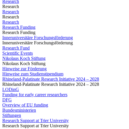
Research
Research
Research
Research
Research
Research Funding
Research Funding
Inneruniversitäre Forschungsförderung
Inneruniversitäre Forschungsförderung
Research Fund
Scientific Events
Nikolaus Koch Stiftung
Nikolaus Koch Stiftung
Hinweise zur Förderung
Hinweise zum Studienstipendium
Rhineland-Palatinate Research Initiative 2024 – 2028
Rhineland-Palatinate Research Initiative 2024 – 2028
LODinG
Funding for early career researchers
DFG
Overview of EU funding
Bundesministerien
Stiftungen
Research Support at Trier University
Research Support at Trier University