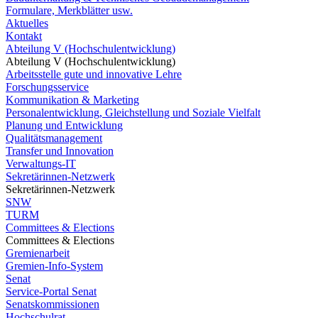
Formulare, Merkblätter usw.
Aktuelles
Kontakt
Abteilung V (Hochschulentwicklung)
Abteilung V (Hochschulentwicklung)
Arbeitsstelle gute und innovative Lehre
Forschungsservice
Kommunikation & Marketing
Personalentwicklung, Gleichstellung und Soziale Vielfalt
Planung und Entwicklung
Qualitätsmanagement
Transfer und Innovation
Verwaltungs-IT
Sekretärinnen-Netzwerk
Sekretärinnen-Netzwerk
SNW
TURM
Committees & Elections
Committees & Elections
Gremienarbeit
Gremien-Info-System
Senat
Service-Portal Senat
Senatskommissionen
Hochschulrat