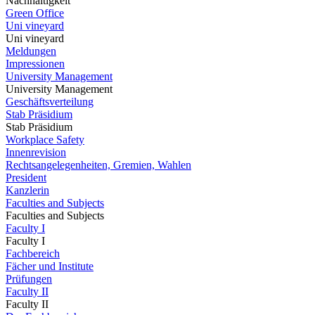
Nachhaltigkeit
Green Office
Uni vineyard
Uni vineyard
Meldungen
Impressionen
University Management
University Management
Geschäftsverteilung
Stab Präsidium
Stab Präsidium
Workplace Safety
Innenrevision
Rechtsangelegenheiten, Gremien, Wahlen
President
Kanzlerin
Faculties and Subjects
Faculties and Subjects
Faculty I
Faculty I
Fachbereich
Fächer und Institute
Prüfungen
Faculty II
Faculty II