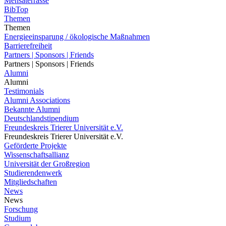
Mensaterrasse
BibTop
Themen
Themen
Energieeinsparung / ökologische Maßnahmen
Barrierefreiheit
Partners | Sponsors | Friends
Partners | Sponsors | Friends
Alumni
Alumni
Testimonials
Alumni Associations
Bekannte Alumni
Deutschlandstipendium
Freundeskreis Trierer Universität e.V.
Freundeskreis Trierer Universität e.V.
Geförderte Projekte
Wissenschaftsallianz
Universität der Großregion
Studierendenwerk
Mitgliedschaften
News
News
Forschung
Studium