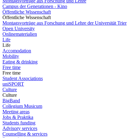
Montagsvorträge aus Forschung und Lehre
Campus der Generationen - Kino
Öffentliche Wissenschaft
Öffentliche Wissenschaft
Montagsvorträge aus Forschung und Lehre der Universität Trier
Open University
Onlinematerialien
Life
Life
Accomodation
Mobility
Eating & drinking
Free time
Free time
Student Associations
uniSPORT
Culture
Culture
BigBand
Collegium Musicum
Meeting areas
Jobs & Praktika
Students funding
Advisory services
Counselling & services