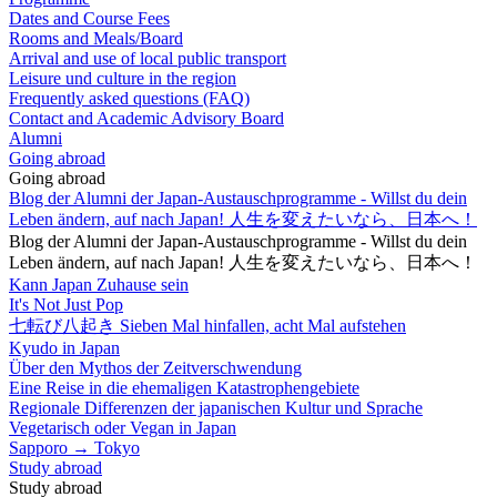
Dates and Course Fees
Rooms and Meals/Board
Arrival and use of local public transport
Leisure und culture in the region
Frequently asked questions (FAQ)
Contact and Academic Advisory Board
Alumni
Going abroad
Going abroad
Blog der Alumni der Japan-Austauschprogramme - Willst du dein
Leben ändern, auf nach Japan! 人生を変えたいなら、日本へ！
Blog der Alumni der Japan-Austauschprogramme - Willst du dein
Leben ändern, auf nach Japan! 人生を変えたいなら、日本へ！
Kann Japan Zuhause sein
It's Not Just Pop
七転び八起き Sieben Mal hinfallen, acht Mal aufstehen
Kyudo in Japan
Über den Mythos der Zeitverschwendung
Eine Reise in die ehemaligen Katastrophengebiete
Regionale Differenzen der japanischen Kultur und Sprache
Vegetarisch oder Vegan in Japan
Sapporo → Tokyo
Study abroad
Study abroad