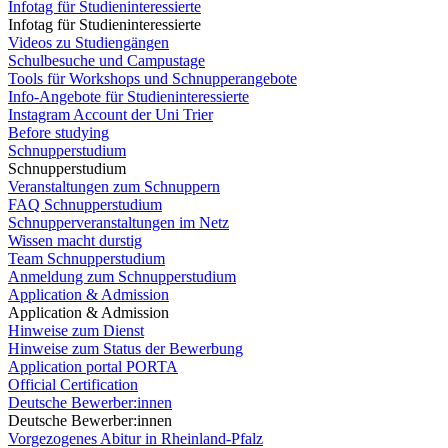
Infotag für Studieninteressierte
Infotag für Studieninteressierte
Videos zu Studiengängen
Schulbesuche und Campustage
Tools für Workshops und Schnupperangebote
Info-Angebote für Studieninteressierte
Instagram Account der Uni Trier
Before studying
Schnupperstudium
Schnupperstudium
Veranstaltungen zum Schnuppern
FAQ Schnupperstudium
Schnupperveranstaltungen im Netz
Wissen macht durstig
Team Schnupperstudium
Anmeldung zum Schnupperstudium
Application & Admission
Application & Admission
Hinweise zum Dienst
Hinweise zum Status der Bewerbung
Application portal PORTA
Official Certification
Deutsche Bewerber:innen
Deutsche Bewerber:innen
Vorgezogenes Abitur in Rheinland-Pfalz