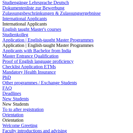
Studiengänge Lehrsprache Deutsch
Dokumentenliste zur Bewerbung
Zulassungsbeschränkungen & Zulassungsergebnisse
International Applicants
International Applicants
English taught Master's courses
Studienkolleg
Application | English-taught Master Programmes
Application | English-taught Master Programmes
Applicants with Bachelor from India
Master Entrance Qualification
Proof of English language proficiency
Checklist Application ETMs
Mandatory Health Insurance
PhD
Other programmes / Exchange Students
FAQ
Deadlines
New Students
New Students
To to after registration
Orientation
Orientation
Welcome Greeting
Faculty introductions and advising