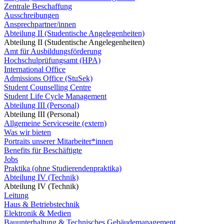
Zentrale Beschaffung
Ausschreibungen
Ansprechpartner/innen
Abteilung II (Studentische Angelegenheiten)
Abteilung II (Studentische Angelegenheiten)
Amt für Ausbildungsförderung
Hochschulprüfungsamt (HPA)
International Office
Admissions Office (StuSek)
Student Counselling Centre
Student Life Cycle Management
Abteilung III (Personal)
Abteilung III (Personal)
Allgemeine Serviceseite (extern)
Was wir bieten
Portraits unserer Mitarbeiter*innen
Benefits für Beschäftigte
Jobs
Praktika (ohne Studierendenpraktika)
Abteilung IV (Technik)
Abteilung IV (Technik)
Leitung
Haus & Betriebstechnik
Elektronik & Medien
Bauunterhaltung & Technisches Gebäudemanagement