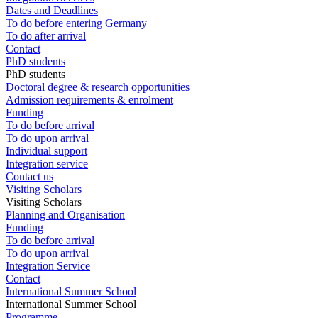
Dates and Deadlines
To do before entering Germany
To do after arrival
Contact
PhD students
PhD students
Doctoral degree & research opportunities
Admission requirements & enrolment
Funding
To do before arrival
To do upon arrival
Individual support
Integration service
Contact us
Visiting Scholars
Visiting Scholars
Planning and Organisation
Funding
To do before arrival
To do upon arrival
Integration Service
Contact
International Summer School
International Summer School
Programme