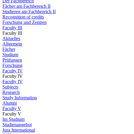
Der Fachbereich
Fächer am Fachbereich II
Studieren am Fachbereich II
Recognition of credits
Forschung und Zentren
Faculty III
Faculty III
Aktuelles
Allgemein
Fächer
Studium
Prüfungen
Forschung
Faculty IV
Faculty IV
Faculty IV
Subjects
Research
Study Information
Alumni
Faculty V
Faculty V
Im Studium
Studienangebot
Jura International