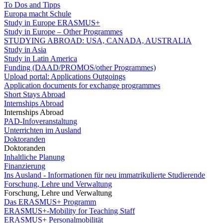
To Dos and Tipps
Europa macht Schule
Study in Europe ERASMUS+
Study in Europe – Other Programmes
STUDYING ABROAD: USA, CANADA, AUSTRALIA
Study in Asia
Study in Latin America
Funding (DAAD/PROMOS/other Programmes)
Upload portal: Applications Outgoings
Application documents for exchange programmes
Short Stays Abroad
Internships Abroad
Internships Abroad
PAD-Infoveranstaltung
Unterrichten im Ausland
Doktoranden
Doktoranden
Inhaltliche Planung
Finanzierung
Ins Ausland - Informationen für neu immatrikulierte Studierende
Forschung, Lehre und Verwaltung
Forschung, Lehre und Verwaltung
Das ERASMUS+ Programm
ERASMUS+-Mobility for Teaching Staff
ERASMUS+ Personalmobilität