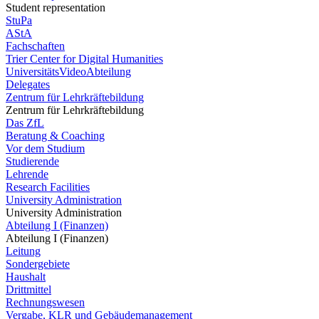
Student representation
StuPa
AStA
Fachschaften
Trier Center for Digital Humanities
UniversitätsVideoAbteilung
Delegates
Zentrum für Lehrkräftebildung
Zentrum für Lehrkräftebildung
Das ZfL
Beratung & Coaching
Vor dem Studium
Studierende
Lehrende
Research Facilities
University Administration
University Administration
Abteilung I (Finanzen)
Abteilung I (Finanzen)
Leitung
Sondergebiete
Haushalt
Drittmittel
Rechnungswesen
Vergabe, KLR und Gebäudemanagement