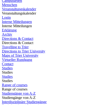
Campusleben
Menschen
Veranstaltungskalender
Veranstaltungskalender
Login
Interne Mitteilungen
Interne Mitteilungen
Erklärung
Archiv
Directions & Contact
Directions & Contact
Travelling to Trier
Directions to Trier University
Maps of Trier University
Virtueller Rundgang
Contact
Studies
Studies
Studies
Studies
Range of courses
Range of courses
Studiengänge von A-Z
Studiengänge von A-Z
Interdisziplinäre Studiengänge