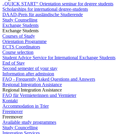
„QUICK START“ Orientation seminar for degree students
Scholarships for international degree-students
DAAD-Preis für ausländische Studierende
Study Counselling
Exchange Students
Exchange Students
Courses of Study
Orientation Programme
ECTS Coordinators
Course selection
Student Advice Service for International Exchange Students
End of Stay
Second semester of your stay
Information after admission
FAQ - Frequently Asked Questions and Answers
Regional Integration Assistance
Regional Integration Assistance
FAQ für Vermieterinnen und Vermieter
Kontakt
Accommodation in Trier
Freemover
Freemover
Available study programmes
Study Councelling
Integration Services