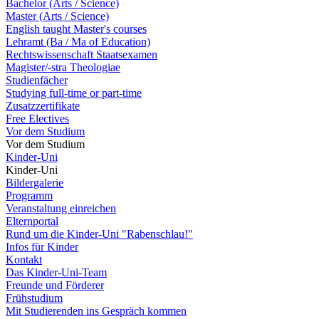
Bachelor (Arts / Science)
Master (Arts / Science)
English taught Master's courses
Lehramt (Ba / Ma of Education)
Rechtswissenschaft Staatsexamen
Magister/-stra Theologiae
Studienfächer
Studying full-time or part-time
Zusatzzertifikate
Free Electives
Vor dem Studium
Vor dem Studium
Kinder-Uni
Kinder-Uni
Bildergalerie
Programm
Veranstaltung einreichen
Elternportal
Rund um die Kinder-Uni "Rabenschlau!"
Infos für Kinder
Kontakt
Das Kinder-Uni-Team
Freunde und Förderer
Frühstudium
Mit Studierenden ins Gespräch kommen