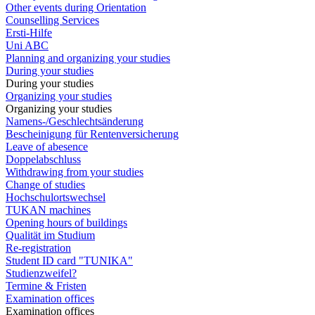
Other events during Orientation
Counselling Services
Ersti-Hilfe
Uni ABC
Planning and organizing your studies
During your studies
During your studies
Organizing your studies
Organizing your studies
Namens-/Geschlechtsänderung
Bescheinigung für Rentenversicherung
Leave of abesence
Doppelabschluss
Withdrawing from your studies
Change of studies
Hochschulortswechsel
TUKAN machines
Opening hours of buildings
Qualität im Studium
Re-registration
Student ID card "TUNIKA"
Studienzweifel?
Termine & Fristen
Examination offices
Examination offices