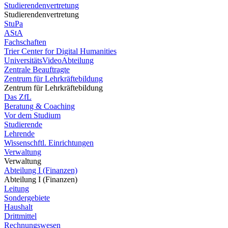
Studierendenvertretung
Studierendenvertretung
StuPa
AStA
Fachschaften
Trier Center for Digital Humanities
UniversitätsVideoAbteilung
Zentrale Beauftragte
Zentrum für Lehrkräftebildung
Zentrum für Lehrkräftebildung
Das ZfL
Beratung & Coaching
Vor dem Studium
Studierende
Lehrende
Wissenschftl. Einrichtungen
Verwaltung
Verwaltung
Abteilung I (Finanzen)
Abteilung I (Finanzen)
Leitung
Sondergebiete
Haushalt
Drittmittel
Rechnungswesen