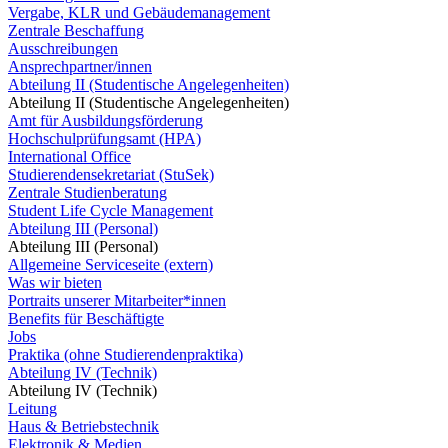
Vergabe, KLR und Gebäudemanagement
Zentrale Beschaffung
Ausschreibungen
Ansprechpartner/innen
Abteilung II (Studentische Angelegenheiten)
Abteilung II (Studentische Angelegenheiten)
Amt für Ausbildungsförderung
Hochschulprüfungsamt (HPA)
International Office
Studierendensekretariat (StuSek)
Zentrale Studienberatung
Student Life Cycle Management
Abteilung III (Personal)
Abteilung III (Personal)
Allgemeine Serviceseite (extern)
Was wir bieten
Portraits unserer Mitarbeiter*innen
Benefits für Beschäftigte
Jobs
Praktika (ohne Studierendenpraktika)
Abteilung IV (Technik)
Abteilung IV (Technik)
Leitung
Haus & Betriebstechnik
Elektronik & Medien