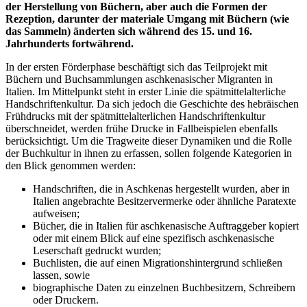
der Herstellung von Büchern, aber auch die Formen der
Rezeption, darunter der materiale Umgang mit Büchern (wie
das Sammeln) änderten sich während des 15. und 16.
Jahrhunderts fortwährend.
In der ersten Förderphase beschäftigt sich das Teilprojekt mit
Büchern und Buchsammlungen aschkenasischer Migranten in
Italien. Im Mittelpunkt steht in erster Linie die spätmittelalterliche
Handschriftenkultur. Da sich jedoch die Geschichte des hebräischen
Frühdrucks mit der spätmittelalterlichen Handschriftenkultur
überschneidet, werden frühe Drucke in Fallbeispielen ebenfalls
berücksichtigt. Um die Tragweite dieser Dynamiken und die Rolle
der Buchkultur in ihnen zu erfassen, sollen folgende Kategorien in
den Blick genommen werden:
Handschriften, die in Aschkenas hergestellt wurden, aber in
Italien angebrachte Besitzervermerke oder ähnliche Paratexte
aufweisen;
Bücher, die in Italien für aschkenasische Auftraggeber kopiert
oder mit einem Blick auf eine spezifisch aschkenasische
Leserschaft gedruckt wurden;
Buchlisten, die auf einen Migrationshintergrund schließen
lassen, sowie
biographische Daten zu einzelnen Buchbesitzern, Schreibern
oder Druckern.