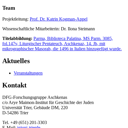
Team
Projektleitung:
Prof. Dr. Katrin Kogman-Appel
Wissenschaftliche Mitarbeiterin: Dr. Ilona Steimann
Titelabbildung:
Parma, Biblioteca Palatina, MS Parm. 3085,
fol.147v, Liturgischer Pentateuch, Aschkenaz, 14. Jh, mit
mikrographischer Masorah, die 1496 in Italien hinzugefügt wurde.
Aktuelles
Veranstaltungen
Kontakt
DFG-Forschungsgruppe Aschkenas
c/o Arye Maimon-Institut für Geschichte der Juden
Universität Trier, Gebäude DM, 220
D-54286 Trier
Tel. +49 (651) 201-3303
E-Mail:
igj
uni-trier
de