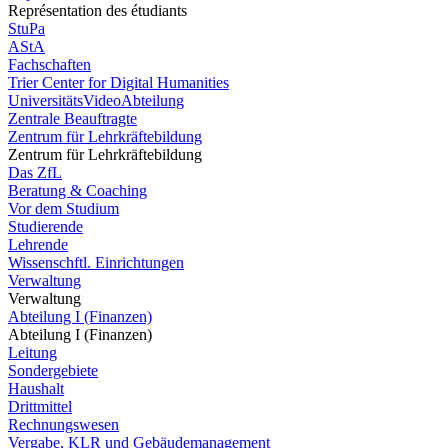
Représentation des étudiants
StuPa
AStA
Fachschaften
Trier Center for Digital Humanities
UniversitätsVideoAbteilung
Zentrale Beauftragte
Zentrum für Lehrkräftebildung
Zentrum für Lehrkräftebildung
Das ZfL
Beratung & Coaching
Vor dem Studium
Studierende
Lehrende
Wissenschftl. Einrichtungen
Verwaltung
Verwaltung
Abteilung I (Finanzen)
Abteilung I (Finanzen)
Leitung
Sondergebiete
Haushalt
Drittmittel
Rechnungswesen
Vergabe, KLR und Gebäudemanagement