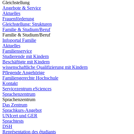
Gleichstellung
Angebote & Service
Aktuelles
Frauenförderung
Gleichstellung: Strukturen
Familie & Studium/Beruf
Familie & Studium/Beruf
Infoportal Familie
Aktuelles
Familienservice
Studierende mit Kindern
Beschäftigte mit Kindern
wissenschaftliche Qualifizierung mit Kindern
Pflegende Angehörige
Familiengerechte Hochschule
Kontakt
Servicezentrum eSciences
Sprachenzentrum
Sprachenzentrum
Das Zentrum
Sprachkurs-Angebot
UNIcert und GER
Sprachtests
DSH
Représentation des étudiants