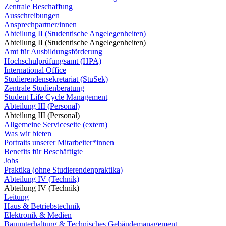
Zentrale Beschaffung
Ausschreibungen
Ansprechpartner/innen
Abteilung II (Studentische Angelegenheiten)
Abteilung II (Studentische Angelegenheiten)
Amt für Ausbildungsförderung
Hochschulprüfungsamt (HPA)
International Office
Studierendensekretariat (StuSek)
Zentrale Studienberatung
Student Life Cycle Management
Abteilung III (Personal)
Abteilung III (Personal)
Allgemeine Serviceseite (extern)
Was wir bieten
Portraits unserer Mitarbeiter*innen
Benefits für Beschäftigte
Jobs
Praktika (ohne Studierendenpraktika)
Abteilung IV (Technik)
Abteilung IV (Technik)
Leitung
Haus & Betriebstechnik
Elektronik & Medien
Bauunterhaltung & Technisches Gebäudemanagement