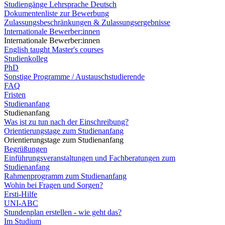
Studiengänge Lehrsprache Deutsch
Dokumentenliste zur Bewerbung
Zulassungsbeschränkungen & Zulassungsergebnisse
Internationale Bewerber:innen
Internationale Bewerber:innen
English taught Master's courses
Studienkolleg
PhD
Sonstige Programme / Austauschstudierende
FAQ
Fristen
Studienanfang
Studienanfang
Was ist zu tun nach der Einschreibung?
Orientierungstage zum Studienanfang
Orientierungstage zum Studienanfang
Begrüßungen
Einführungsveranstaltungen und Fachberatungen zum
Studienanfang
Rahmenprogramm zum Studienanfang
Wohin bei Fragen und Sorgen?
Ersti-Hilfe
UNI-ABC
Stundenplan erstellen - wie geht das?
Im Studium