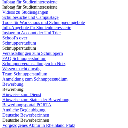
Infotag für Studieninteressierte
Infotag für Studieninteressierte
Videos zu Studiengängen
Schulbesuche und Campustage
Tools für Workshops und Schnupperangebote
Info-Angebote für Studieninteressierte
Instagram Account der Uni Trier
School´s over
Schnupperstudium
Schnupperstudium
Veranstaltungen zum Schnuppern
FAQ Schnupperstudium
Schnupperveranstaltungen im Netz
Wissen macht durstig
Team Schnupperstudium
Anmeldung zum Schnupperstudium
Bewerbung
Bewerbung
Hinweise zum Dienst
Hinweise zum Status der Bewerbung
Bewerbungsportal PORTA
Amtliche Beglaubigung
Deutsche Bewerber:innen
Deutsche Bewerber:innen
Vorgezogenes Abitur in Rheinland-Pfalz