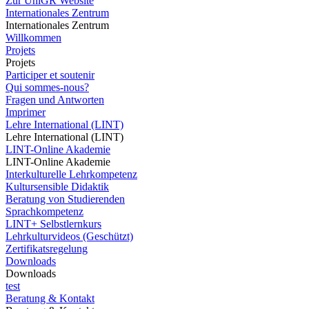
Zur UniGR Website
Internationales Zentrum
Internationales Zentrum
Willkommen
Projets
Projets
Participer et soutenir
Qui sommes-nous?
Fragen und Antworten
Imprimer
Lehre International (LINT)
Lehre International (LINT)
LINT-Online Akademie
LINT-Online Akademie
Interkulturelle Lehrkompetenz
Kultursensible Didaktik
Beratung von Studierenden
Sprachkompetenz
LINT+ Selbstlernkurs
Lehrkulturvideos (Geschützt)
Zertifikatsregelung
Downloads
Downloads
test
Beratung & Kontakt