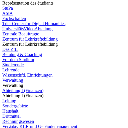
Représentation des étudiants
StuPa
AStA
Fachschaften
Trier Center for Digital Humanities
UniversitätsVideoAbteilung
Zentrale Beauftragte
Zentrum für Lehrkräftebildung
Zentrum für Lehrkräftebildung
Das ZfL
Beratung & Coaching
Vor dem Studium
Studierende
Lehrende
Wissenschftl. Einrichtungen
Verwaltung
Verwaltung
Abteilung I (Finanzen)
Abteilung I (Finanzen)
Leitung
Sondergebiete
Haushalt
Drittmittel
Rechnungswesen
Vergabe, KLR und Gebäudemanagement