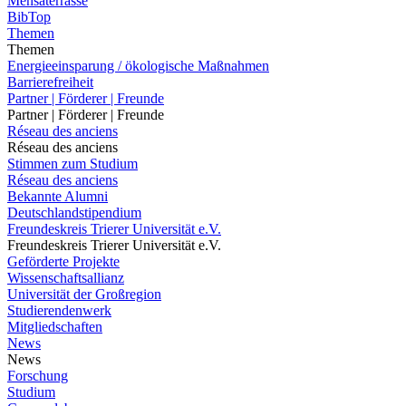
Mensaterrasse
BibTop
Themen
Themen
Energieeinsparung / ökologische Maßnahmen
Barrierefreiheit
Partner | Förderer | Freunde
Partner | Förderer | Freunde
Réseau des anciens
Réseau des anciens
Stimmen zum Studium
Réseau des anciens
Bekannte Alumni
Deutschlandstipendium
Freundeskreis Trierer Universität e.V.
Freundeskreis Trierer Universität e.V.
Geförderte Projekte
Wissenschaftsallianz
Universität der Großregion
Studierendenwerk
Mitgliedschaften
News
News
Forschung
Studium