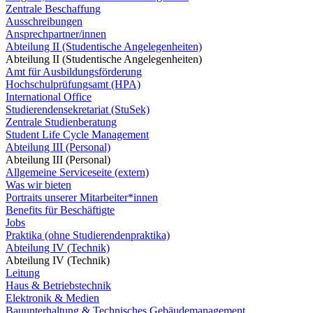
Zentrale Beschaffung
Ausschreibungen
Ansprechpartner/innen
Abteilung II (Studentische Angelegenheiten)
Abteilung II (Studentische Angelegenheiten)
Amt für Ausbildungsförderung
Hochschulprüfungsamt (HPA)
International Office
Studierendensekretariat (StuSek)
Zentrale Studienberatung
Student Life Cycle Management
Abteilung III (Personal)
Abteilung III (Personal)
Allgemeine Serviceseite (extern)
Was wir bieten
Portraits unserer Mitarbeiter*innen
Benefits für Beschäftigte
Jobs
Praktika (ohne Studierendenpraktika)
Abteilung IV (Technik)
Abteilung IV (Technik)
Leitung
Haus & Betriebstechnik
Elektronik & Medien
Bauunterhaltung & Technisches Gebäudemanagement