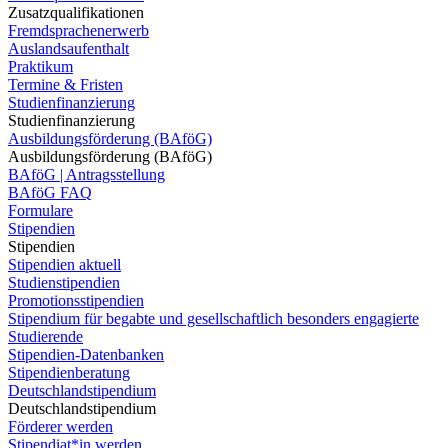
Zusatzqualifikationen
Fremdsprachenerwerb
Auslandsaufenthalt
Praktikum
Termine & Fristen
Studienfinanzierung
Studienfinanzierung
Ausbildungsförderung (BAföG)
Ausbildungsförderung (BAföG)
BAföG | Antragsstellung
BAföG FAQ
Formulare
Stipendien
Stipendien
Stipendien aktuell
Studienstipendien
Promotionsstipendien
Stipendium für begabte und gesellschaftlich besonders engagierte
Studierende
Stipendien-Datenbanken
Stipendienberatung
Deutschlandstipendium
Deutschlandstipendium
Förderer werden
Stipendiat*in werden