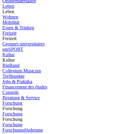
Onlinematerialien
Leben
Leben
Wohnen
Mobilität
Essen & Trinken
Freizeit
Freizeit
Groupes universitaires
uniSPORT
Kultur
Kultur
BigBand
Collegium Musicum
Treffpunkte
Jobs & Praktika
Financement des études
Conseils
Beratung & Service
Forschung
Forschung
Forschung
Forschung
Forschung
Forschungsförderung