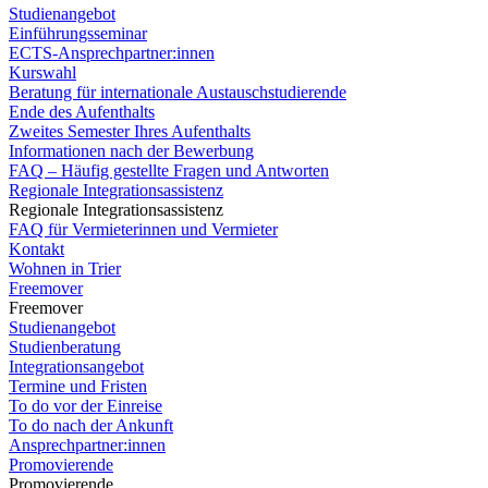
Studienangebot
Einführungsseminar
ECTS-Ansprechpartner:innen
Kurswahl
Beratung für internationale Austauschstudierende
Ende des Aufenthalts
Zweites Semester Ihres Aufenthalts
Informationen nach der Bewerbung
FAQ – Häufig gestellte Fragen und Antworten
Regionale Integrationsassistenz
Regionale Integrationsassistenz
FAQ für Vermieterinnen und Vermieter
Kontakt
Wohnen in Trier
Freemover
Freemover
Studienangebot
Studienberatung
Integrationsangebot
Termine und Fristen
To do vor der Einreise
To do nach der Ankunft
Ansprechpartner:innen
Promovierende
Promovierende