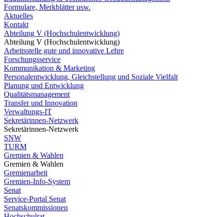
Formulare, Merkblätter usw.
Aktuelles
Kontakt
Abteilung V (Hochschulentwicklung)
Abteilung V (Hochschulentwicklung)
Arbeitsstelle gute und innovative Lehre
Forschungsservice
Kommunikation & Marketing
Personalentwicklung, Gleichstellung und Soziale Vielfalt
Planung und Entwicklung
Qualitätsmanagement
Transfer und Innovation
Verwaltungs-IT
Sekretärinnen-Netzwerk
Sekretärinnen-Netzwerk
SNW
TURM
Gremien & Wahlen
Gremien & Wahlen
Gremienarbeit
Gremien-Info-System
Senat
Service-Portal Senat
Senatskommissionen
Hochschulrat