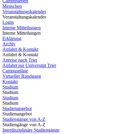
Campusleben
Menschen
Veranstaltungskalender
Veranstaltungskalender
Login
Interne Mitteilungen
Interne Mitteilungen
Erklärung
Archiv
Anfahrt & Kontakt
Anfahrt & Kontakt
Anreise nach Trier
Anfahrt zur Universität Trier
Campuspläne
Virtueller Rundgang
Kontakt
Studium
Studium
Studium
Studium
Studienangebot
Studienangebot
Studiengänge von A-Z
Studiengänge von A-Z
Interdisziplinäre Studiengänge