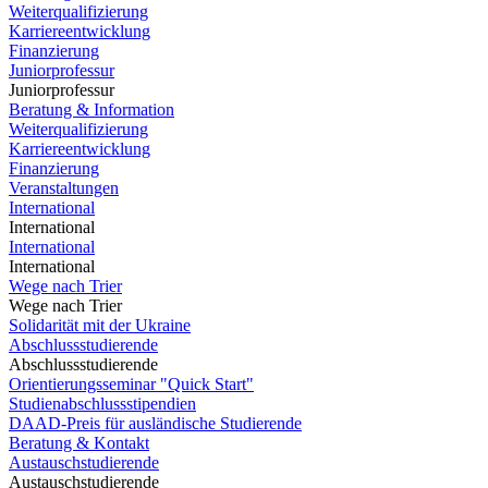
Weiterqualifizierung
Karriereentwicklung
Finanzierung
Juniorprofessur
Juniorprofessur
Beratung & Information
Weiterqualifizierung
Karriereentwicklung
Finanzierung
Veranstaltungen
International
International
International
International
Wege nach Trier
Wege nach Trier
Solidarität mit der Ukraine
Abschlussstudierende
Abschlussstudierende
Orientierungsseminar "Quick Start"
Studienabschlussstipendien
DAAD-Preis für ausländische Studierende
Beratung & Kontakt
Austauschstudierende
Austauschstudierende