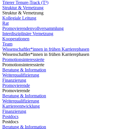
Trierer Tenure-Track (T³)
Struktur & Vernetzung
Struktur & Vernetzung
Kollegiale Leitung
Rat
Promovierendenvollversammlung
Interdisziplinäre Vernetzung
Kooperationen
Team
Wissenschaftler*innen in frühen Karrierephasen
Wissenschaftler*innen in frühen Karrierephasen
Promotionsinteressierte
Promotionsinteressierte
Beratung & Information
Weiterqualifizierung
Finanzierung
Promovierende
Promovierende
Beratung & Information
Weiterqualifizierung
Karriereentwicklung
Finanzierung
Postdocs
Postdocs
Beratung & Information