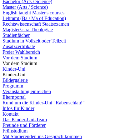
Bachelor (Arts / Science)
Master (Arts / Science)
English taught Master's courses
Lehramt (Ba / Ma of Education)
Rechtswissenschaft Staatsexamen
Magister/-stra Theologiae
Studienfächer
Studium in Vollzeit oder Teilzeit
Zusatzzertifikate
Freier Wahlbereich
Vor dem Studium
Vor dem Studium
Kinder-Uni
Kinder-Uni
Bildergalerie
Programm
Veranstaltung einreichen
Elternportal
Rund um die Kinder-Uni "Rabenschlau!"
Infos für Kinder
Kontakt
Das Kinder-Uni-Team
Freunde und Förderer
Frühstudium
Mit Studierenden ins Gespräch kommen