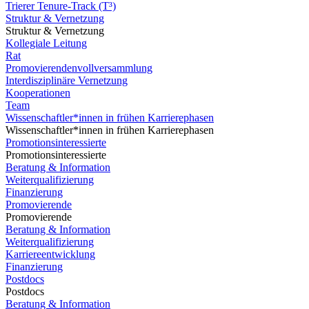
Trierer Tenure-Track (T³)
Struktur & Vernetzung
Struktur & Vernetzung
Kollegiale Leitung
Rat
Promovierendenvollversammlung
Interdisziplinäre Vernetzung
Kooperationen
Team
Wissenschaftler*innen in frühen Karrierephasen
Wissenschaftler*innen in frühen Karrierephasen
Promotionsinteressierte
Promotionsinteressierte
Beratung & Information
Weiterqualifizierung
Finanzierung
Promovierende
Promovierende
Beratung & Information
Weiterqualifizierung
Karriereentwicklung
Finanzierung
Postdocs
Postdocs
Beratung & Information