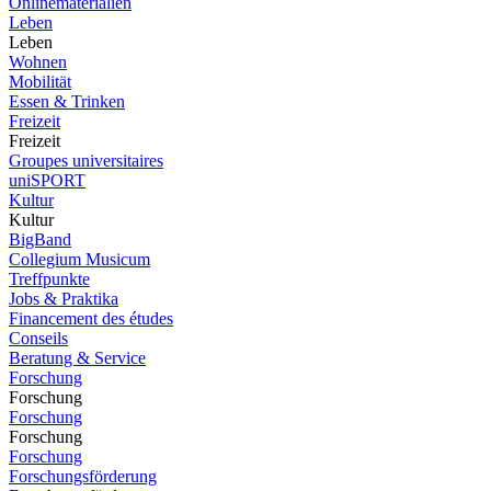
Onlinematerialien
Leben
Leben
Wohnen
Mobilität
Essen & Trinken
Freizeit
Freizeit
Groupes universitaires
uniSPORT
Kultur
Kultur
BigBand
Collegium Musicum
Treffpunkte
Jobs & Praktika
Financement des études
Conseils
Beratung & Service
Forschung
Forschung
Forschung
Forschung
Forschung
Forschungsförderung