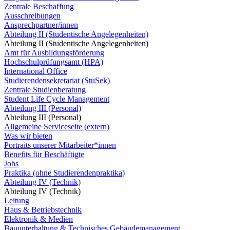
Zentrale Beschaffung
Ausschreibungen
Ansprechpartner/innen
Abteilung II (Studentische Angelegenheiten)
Abteilung II (Studentische Angelegenheiten)
Amt für Ausbildungsförderung
Hochschulprüfungsamt (HPA)
International Office
Studierendensekretariat (StuSek)
Zentrale Studienberatung
Student Life Cycle Management
Abteilung III (Personal)
Abteilung III (Personal)
Allgemeine Serviceseite (extern)
Was wir bieten
Portraits unserer Mitarbeiter*innen
Benefits für Beschäftigte
Jobs
Praktika (ohne Studierendenpraktika)
Abteilung IV (Technik)
Abteilung IV (Technik)
Leitung
Haus & Betriebstechnik
Elektronik & Medien
Bauunterhaltung & Technisches Gebäudemanagement