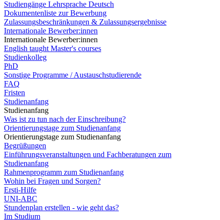
Studiengänge Lehrsprache Deutsch
Dokumentenliste zur Bewerbung
Zulassungsbeschränkungen & Zulassungsergebnisse
Internationale Bewerber:innen
Internationale Bewerber:innen
English taught Master's courses
Studienkolleg
PhD
Sonstige Programme / Austauschstudierende
FAQ
Fristen
Studienanfang
Studienanfang
Was ist zu tun nach der Einschreibung?
Orientierungstage zum Studienanfang
Orientierungstage zum Studienanfang
Begrüßungen
Einführungsveranstaltungen und Fachberatungen zum
Studienanfang
Rahmenprogramm zum Studienanfang
Wohin bei Fragen und Sorgen?
Ersti-Hilfe
UNI-ABC
Stundenplan erstellen - wie geht das?
Im Studium