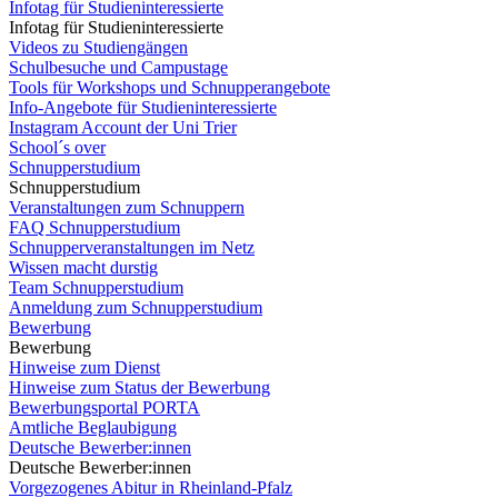
Infotag für Studieninteressierte
Infotag für Studieninteressierte
Videos zu Studiengängen
Schulbesuche und Campustage
Tools für Workshops und Schnupperangebote
Info-Angebote für Studieninteressierte
Instagram Account der Uni Trier
School´s over
Schnupperstudium
Schnupperstudium
Veranstaltungen zum Schnuppern
FAQ Schnupperstudium
Schnupperveranstaltungen im Netz
Wissen macht durstig
Team Schnupperstudium
Anmeldung zum Schnupperstudium
Bewerbung
Bewerbung
Hinweise zum Dienst
Hinweise zum Status der Bewerbung
Bewerbungsportal PORTA
Amtliche Beglaubigung
Deutsche Bewerber:innen
Deutsche Bewerber:innen
Vorgezogenes Abitur in Rheinland-Pfalz