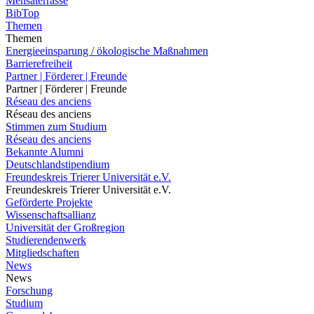
Mensaterrasse
BibTop
Themen
Themen
Energieeinsparung / ökologische Maßnahmen
Barrierefreiheit
Partner | Förderer | Freunde
Partner | Förderer | Freunde
Réseau des anciens
Réseau des anciens
Stimmen zum Studium
Réseau des anciens
Bekannte Alumni
Deutschlandstipendium
Freundeskreis Trierer Universität e.V.
Freundeskreis Trierer Universität e.V.
Geförderte Projekte
Wissenschaftsallianz
Universität der Großregion
Studierendenwerk
Mitgliedschaften
News
News
Forschung
Studium