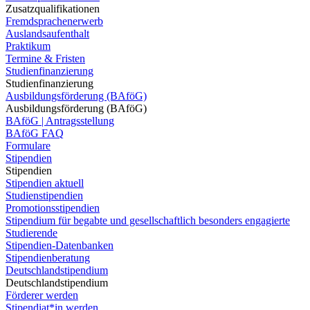
Zusatzqualifikationen
Fremdsprachenerwerb
Auslandsaufenthalt
Praktikum
Termine & Fristen
Studienfinanzierung
Studienfinanzierung
Ausbildungsförderung (BAföG)
Ausbildungsförderung (BAföG)
BAföG | Antragsstellung
BAföG FAQ
Formulare
Stipendien
Stipendien
Stipendien aktuell
Studienstipendien
Promotionsstipendien
Stipendium für begabte und gesellschaftlich besonders engagierte
Studierende
Stipendien-Datenbanken
Stipendienberatung
Deutschlandstipendium
Deutschlandstipendium
Förderer werden
Stipendiat*in werden