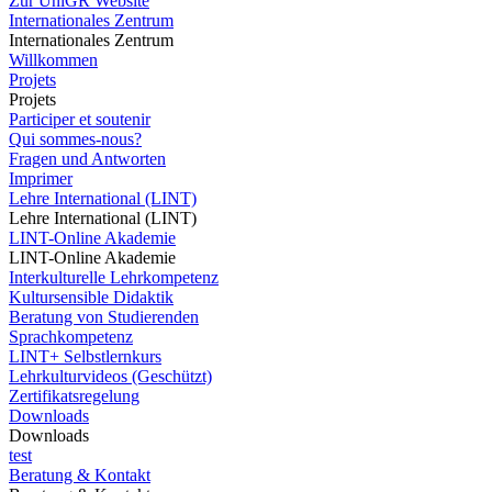
Zur UniGR Website
Internationales Zentrum
Internationales Zentrum
Willkommen
Projets
Projets
Participer et soutenir
Qui sommes-nous?
Fragen und Antworten
Imprimer
Lehre International (LINT)
Lehre International (LINT)
LINT-Online Akademie
LINT-Online Akademie
Interkulturelle Lehrkompetenz
Kultursensible Didaktik
Beratung von Studierenden
Sprachkompetenz
LINT+ Selbstlernkurs
Lehrkulturvideos (Geschützt)
Zertifikatsregelung
Downloads
Downloads
test
Beratung & Kontakt