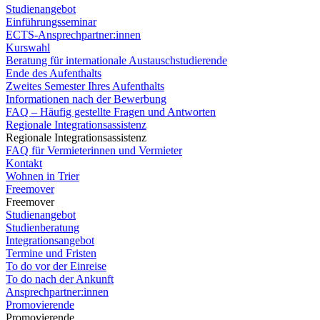
Studienangebot
Einführungsseminar
ECTS-Ansprechpartner:innen
Kurswahl
Beratung für internationale Austauschstudierende
Ende des Aufenthalts
Zweites Semester Ihres Aufenthalts
Informationen nach der Bewerbung
FAQ – Häufig gestellte Fragen und Antworten
Regionale Integrationsassistenz
Regionale Integrationsassistenz
FAQ für Vermieterinnen und Vermieter
Kontakt
Wohnen in Trier
Freemover
Freemover
Studienangebot
Studienberatung
Integrationsangebot
Termine und Fristen
To do vor der Einreise
To do nach der Ankunft
Ansprechpartner:innen
Promovierende
Promovierende