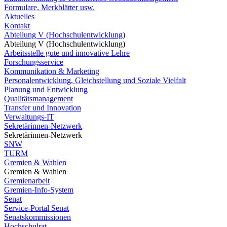
Formulare, Merkblätter usw.
Aktuelles
Kontakt
Abteilung V (Hochschulentwicklung)
Abteilung V (Hochschulentwicklung)
Arbeitsstelle gute und innovative Lehre
Forschungsservice
Kommunikation & Marketing
Personalentwicklung, Gleichstellung und Soziale Vielfalt
Planung und Entwicklung
Qualitätsmanagement
Transfer und Innovation
Verwaltungs-IT
Sekretärinnen-Netzwerk
Sekretärinnen-Netzwerk
SNW
TURM
Gremien & Wahlen
Gremien & Wahlen
Gremienarbeit
Gremien-Info-System
Senat
Service-Portal Senat
Senatskommissionen
Hochschulrat