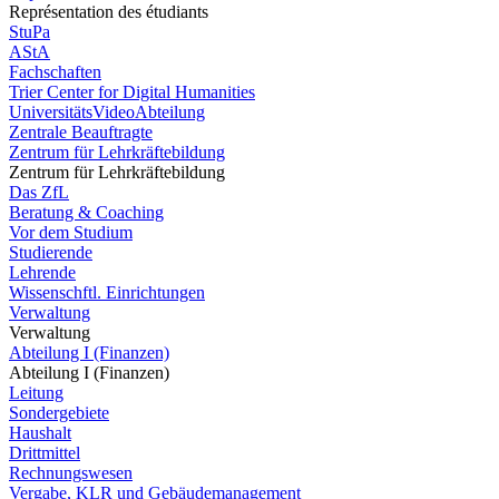
Représentation des étudiants
StuPa
AStA
Fachschaften
Trier Center for Digital Humanities
UniversitätsVideoAbteilung
Zentrale Beauftragte
Zentrum für Lehrkräftebildung
Zentrum für Lehrkräftebildung
Das ZfL
Beratung & Coaching
Vor dem Studium
Studierende
Lehrende
Wissenschftl. Einrichtungen
Verwaltung
Verwaltung
Abteilung I (Finanzen)
Abteilung I (Finanzen)
Leitung
Sondergebiete
Haushalt
Drittmittel
Rechnungswesen
Vergabe, KLR und Gebäudemanagement