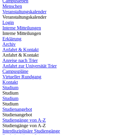
Campusleben
Menschen
Veranstaltungskalender
Veranstaltungskalender
Login
Interne Mitteilungen
Interne Mitteilungen
Erklärung
Archiv
Anfahrt & Kontakt
Anfahrt & Kontakt
Anreise nach Trier
Anfahrt zur Universität Trier
Campuspläne
Virtueller Rundgang
Kontakt
Studium
Studium
Studium
Studium
Studienangebot
Studienangebot
Studiengänge von A-Z
Studiengänge von A-Z
Interdisziplinäre Studiengänge