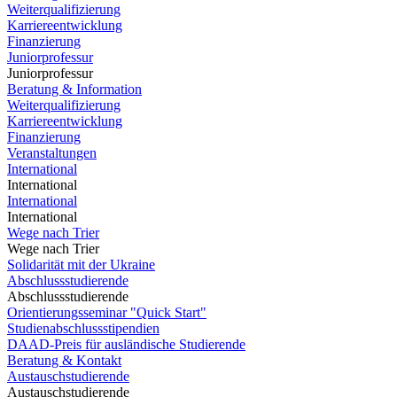
Weiterqualifizierung
Karriereentwicklung
Finanzierung
Juniorprofessur
Juniorprofessur
Beratung & Information
Weiterqualifizierung
Karriereentwicklung
Finanzierung
Veranstaltungen
International
International
International
International
Wege nach Trier
Wege nach Trier
Solidarität mit der Ukraine
Abschlussstudierende
Abschlussstudierende
Orientierungsseminar "Quick Start"
Studienabschlussstipendien
DAAD-Preis für ausländische Studierende
Beratung & Kontakt
Austauschstudierende
Austauschstudierende