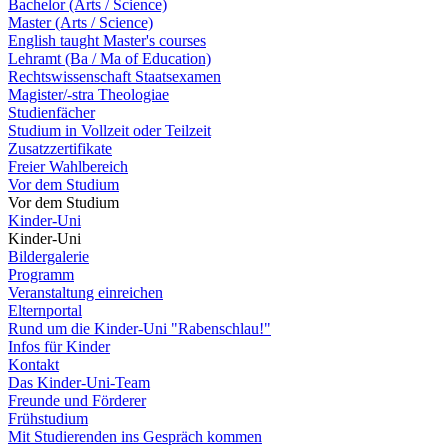
Bachelor (Arts / Science)
Master (Arts / Science)
English taught Master's courses
Lehramt (Ba / Ma of Education)
Rechtswissenschaft Staatsexamen
Magister/-stra Theologiae
Studienfächer
Studium in Vollzeit oder Teilzeit
Zusatzzertifikate
Freier Wahlbereich
Vor dem Studium
Vor dem Studium
Kinder-Uni
Kinder-Uni
Bildergalerie
Programm
Veranstaltung einreichen
Elternportal
Rund um die Kinder-Uni "Rabenschlau!"
Infos für Kinder
Kontakt
Das Kinder-Uni-Team
Freunde und Förderer
Frühstudium
Mit Studierenden ins Gespräch kommen