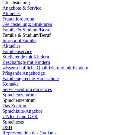
Gleichstellung
Angebote & Service
Aktuelles
Frauenförderung
Gleichstellung: Strukturen
Familie & Studium/Beruf
Familie & Studium/Beruf
Infoportal Familie
Aktuelles
Familienservice
Studierende mit Kindern
Beschäftigte mit Kindern
wissenschaftliche Qualifizierung mit Kindern
Pflegende Angehörige
Familiengerechte Hochschule
Kontakt
Servicezentrum eSciences
Sprachenzentrum
Sprachenzentrum
Das Zentrum
Sprachkurs-Angebot
UNIcert und GER
Sprachtests
DSH
Représentation des étudiants