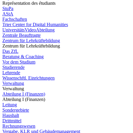
Représentation des étudiants
StuPa
AStA
Fachschaften
Trier Center for Digital Humanities
UniversitätsVideoAbteilung
Zentrale Beauftragte
Zentrum für Lehrkräftebildung
Zentrum für Lehrkräftebildung
Das ZfL
Beratung & Coaching
Vor dem Studium
Studierende
Lehrende
Wissenschftl. Einrichtungen
Verwaltung
Verwaltung
Abteilung I (Finanzen)
Abteilung I (Finanzen)
Leitung
Sondergebiete
Haushalt
Drittmittel
Rechnungswesen
Vergabe, KLR und Gebäudemanagement