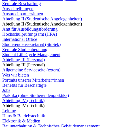
Zentrale Beschaffung
Ausschreibungen
Ansprechpartner/innen
Abteilung II (Studentische Angelegenheiten)
Abteilung II (Studentische Angelegenheiten)
Amt für Ausbildungsförderung
Hochschulprüfungsamt (HPA)
International Office
Studierendensekretariat (StuSek)
Zentrale Studienberatung
Student Life Cycle Management
Abteilung III (Personal)
Abteilung III (Personal)
Allgemeine Serviceseite (extern)
Was wir bieten
Portraits unserer Mitarbeiter*innen
Benefits für Beschäftigte
Jobs
Praktika (ohne Studierendenpraktika)
Abteilung IV (Technik)
Abteilung IV (Technik)
Leitung
Haus & Betriebstechnik
Elektronik & Medien
Bauunterhaltung & Technisches Gebäudemanagement