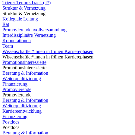
Trierer Tenure-Track (T³)
Struktur & Vernetzung
Struktur & Vernetzung
Kollegiale Leitung
Rat
Promovierendenvollversammlung
Interdisziplinäre Vernetzung
Kooperationen
Team
Wissenschaftler*innen in frühen Karrierephasen
Wissenschaftler*innen in frühen Karrierephasen
Promotionsinteressierte
Promotionsinteressierte
Beratung & Information
Weiterqualifizierung
Finanzierung
Promovierende
Promovierende
Beratung & Information
Weiterqualifizierung
Karriereentwicklung
Finanzierung
Postdocs
Postdocs
Beratung & Information