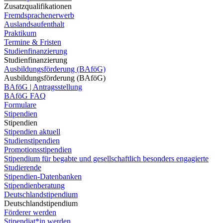
Zusatzqualifikationen
Fremdsprachenerwerb
Auslandsaufenthalt
Praktikum
Termine & Fristen
Studienfinanzierung
Studienfinanzierung
Ausbildungsförderung (BAföG)
Ausbildungsförderung (BAföG)
BAföG | Antragsstellung
BAföG FAQ
Formulare
Stipendien
Stipendien
Stipendien aktuell
Studienstipendien
Promotionsstipendien
Stipendium für begabte und gesellschaftlich besonders engagierte
Studierende
Stipendien-Datenbanken
Stipendienberatung
Deutschlandstipendium
Deutschlandstipendium
Förderer werden
Stipendiat*in werden