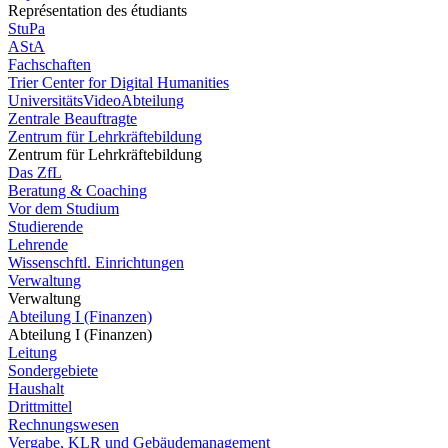
Représentation des étudiants
StuPa
AStA
Fachschaften
Trier Center for Digital Humanities
UniversitätsVideoAbteilung
Zentrale Beauftragte
Zentrum für Lehrkräftebildung
Zentrum für Lehrkräftebildung
Das ZfL
Beratung & Coaching
Vor dem Studium
Studierende
Lehrende
Wissenschftl. Einrichtungen
Verwaltung
Verwaltung
Abteilung I (Finanzen)
Abteilung I (Finanzen)
Leitung
Sondergebiete
Haushalt
Drittmittel
Rechnungswesen
Vergabe, KLR und Gebäudemanagement