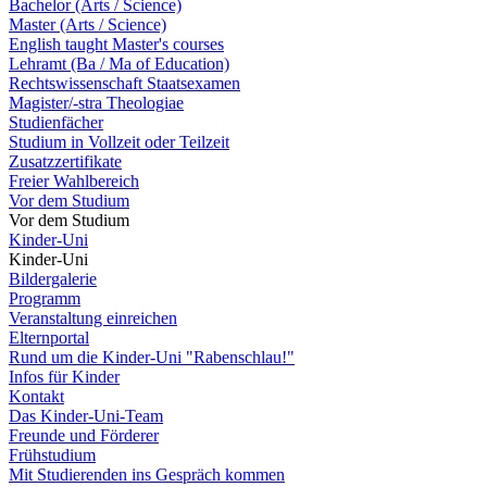
Bachelor (Arts / Science)
Master (Arts / Science)
English taught Master's courses
Lehramt (Ba / Ma of Education)
Rechtswissenschaft Staatsexamen
Magister/-stra Theologiae
Studienfächer
Studium in Vollzeit oder Teilzeit
Zusatzzertifikate
Freier Wahlbereich
Vor dem Studium
Vor dem Studium
Kinder-Uni
Kinder-Uni
Bildergalerie
Programm
Veranstaltung einreichen
Elternportal
Rund um die Kinder-Uni "Rabenschlau!"
Infos für Kinder
Kontakt
Das Kinder-Uni-Team
Freunde und Förderer
Frühstudium
Mit Studierenden ins Gespräch kommen