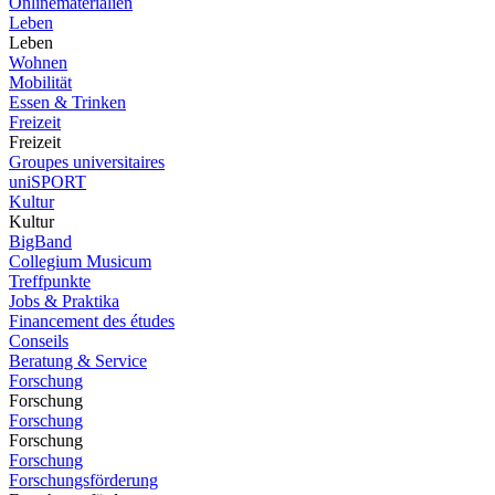
Onlinematerialien
Leben
Leben
Wohnen
Mobilität
Essen & Trinken
Freizeit
Freizeit
Groupes universitaires
uniSPORT
Kultur
Kultur
BigBand
Collegium Musicum
Treffpunkte
Jobs & Praktika
Financement des études
Conseils
Beratung & Service
Forschung
Forschung
Forschung
Forschung
Forschung
Forschungsförderung