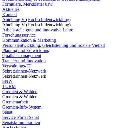
Formulare, Merkblätter usw.
Aktuelles
Kontakt
Abteilung V (Hochschulentwicklung)
Abteilung V (Hochschulentwicklung)
Arbeitsstelle gute und innovative Lehre
Forschungsservice
Kommunikation & Marketing
Personalentwicklung, Gleichstellung und Soziale Vielfalt
Planung und Entwicklung
Qualitätsmanagement
Transfer und Innovation
Verwaltungs-IT
Sekretärinnen-Netzwerk
Sekretärinnen-Netzwerk
SNW
TURM
Gremien & Wahlen
Gremien & Wahlen
Gremienarbeit
Gremien-Info-System
Senat
Service-Portal Senat
Senatskommissionen
Hochschulrat