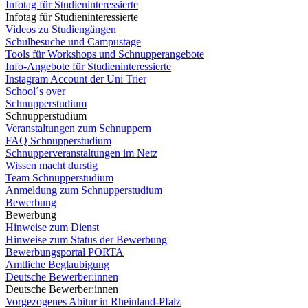
Infotag für Studieninteressierte
Infotag für Studieninteressierte
Videos zu Studiengängen
Schulbesuche und Campustage
Tools für Workshops und Schnupperangebote
Info-Angebote für Studieninteressierte
Instagram Account der Uni Trier
School´s over
Schnupperstudium
Schnupperstudium
Veranstaltungen zum Schnuppern
FAQ Schnupperstudium
Schnupperveranstaltungen im Netz
Wissen macht durstig
Team Schnupperstudium
Anmeldung zum Schnupperstudium
Bewerbung
Bewerbung
Hinweise zum Dienst
Hinweise zum Status der Bewerbung
Bewerbungsportal PORTA
Amtliche Beglaubigung
Deutsche Bewerber:innen
Deutsche Bewerber:innen
Vorgezogenes Abitur in Rheinland-Pfalz