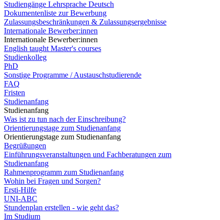
Studiengänge Lehrsprache Deutsch
Dokumentenliste zur Bewerbung
Zulassungsbeschränkungen & Zulassungsergebnisse
Internationale Bewerber:innen
Internationale Bewerber:innen
English taught Master's courses
Studienkolleg
PhD
Sonstige Programme / Austauschstudierende
FAQ
Fristen
Studienanfang
Studienanfang
Was ist zu tun nach der Einschreibung?
Orientierungstage zum Studienanfang
Orientierungstage zum Studienanfang
Begrüßungen
Einführungsveranstaltungen und Fachberatungen zum
Studienanfang
Rahmenprogramm zum Studienanfang
Wohin bei Fragen und Sorgen?
Ersti-Hilfe
UNI-ABC
Stundenplan erstellen - wie geht das?
Im Studium