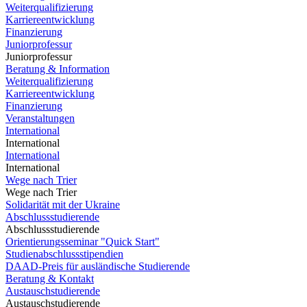
Weiterqualifizierung
Karriereentwicklung
Finanzierung
Juniorprofessur
Juniorprofessur
Beratung & Information
Weiterqualifizierung
Karriereentwicklung
Finanzierung
Veranstaltungen
International
International
International
International
Wege nach Trier
Wege nach Trier
Solidarität mit der Ukraine
Abschlussstudierende
Abschlussstudierende
Orientierungsseminar "Quick Start"
Studienabschlussstipendien
DAAD-Preis für ausländische Studierende
Beratung & Kontakt
Austauschstudierende
Austauschstudierende