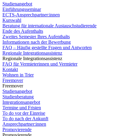
Studienangebot
Einführungsseminar
ECTS-Ansprechpartner:innen
Kurswahl
Beratung für internationale Austauschstudierende
Ende des Aufenthalts
Zweites Semester Ihres Aufenthalts
Informationen nach der Bewerbung
FAQ – Häufig gestellte Fragen und Antworten
Regionale Integrationsassistenz
Regionale Integrationsassistenz
FAQ für Vermieterinnen und Vermieter
Kontakt
Wohnen in Trier
Freemover
Freemover
Studienangebot
Studienberatung
Integrationsangebot
Termine und Fristen
To do vor der Einreise
To do nach der Ankunft
Ansprechpartner:innen
Promovierende
Promovierende