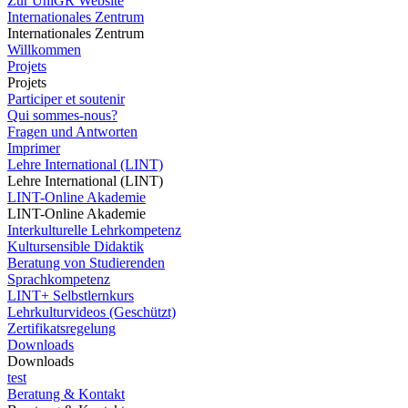
Zur UniGR Website
Internationales Zentrum
Internationales Zentrum
Willkommen
Projets
Projets
Participer et soutenir
Qui sommes-nous?
Fragen und Antworten
Imprimer
Lehre International (LINT)
Lehre International (LINT)
LINT-Online Akademie
LINT-Online Akademie
Interkulturelle Lehrkompetenz
Kultursensible Didaktik
Beratung von Studierenden
Sprachkompetenz
LINT+ Selbstlernkurs
Lehrkulturvideos (Geschützt)
Zertifikatsregelung
Downloads
Downloads
test
Beratung & Kontakt