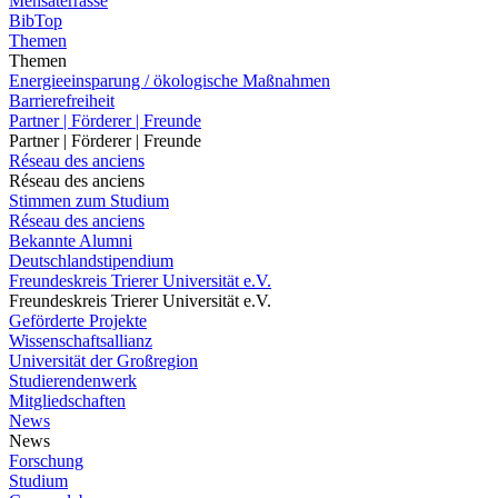
Mensaterrasse
BibTop
Themen
Themen
Energieeinsparung / ökologische Maßnahmen
Barrierefreiheit
Partner | Förderer | Freunde
Partner | Förderer | Freunde
Réseau des anciens
Réseau des anciens
Stimmen zum Studium
Réseau des anciens
Bekannte Alumni
Deutschlandstipendium
Freundeskreis Trierer Universität e.V.
Freundeskreis Trierer Universität e.V.
Geförderte Projekte
Wissenschaftsallianz
Universität der Großregion
Studierendenwerk
Mitgliedschaften
News
News
Forschung
Studium