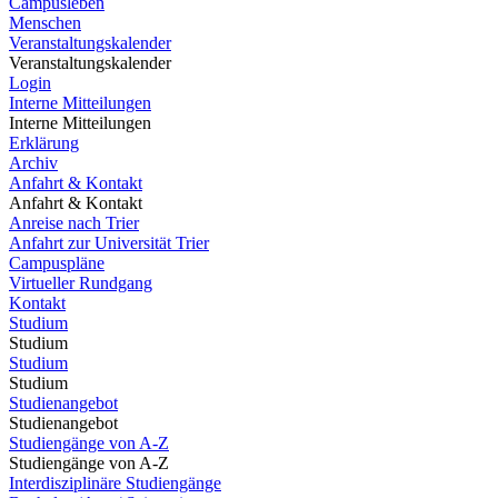
Campusleben
Menschen
Veranstaltungskalender
Veranstaltungskalender
Login
Interne Mitteilungen
Interne Mitteilungen
Erklärung
Archiv
Anfahrt & Kontakt
Anfahrt & Kontakt
Anreise nach Trier
Anfahrt zur Universität Trier
Campuspläne
Virtueller Rundgang
Kontakt
Studium
Studium
Studium
Studium
Studienangebot
Studienangebot
Studiengänge von A-Z
Studiengänge von A-Z
Interdisziplinäre Studiengänge