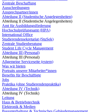
Zentrale Beschaffung
Ausschreibungen
Ansprechpartner/innen
Abteilung II (Studentische Angelegenheiten)
Abteilung II (Studentische Angelegenheiten)
Amt für Ausbildungsförderung
Hochschulprüfungsamt (HPA)
International Office
Studierendensekretariat (StuSek)
Zentrale Studienberatung
Student Life Cycle Management
Abteilung III (Personal)
Abteilung III (Personal)
Allgemeine Serviceseite (extern)
Was wir bieten
Portraits unserer Mitarbeiter*innen
Benefits für Beschäftigte
Jobs
Praktika (ohne Studierendenpraktika)
Abteilung IV (Technik)
Abteilung IV (Technik)
Leitung
Haus & Betriebstechnik
Elektronik & Medien
Bauunterhaltung & Technisches Gebäudemanagement